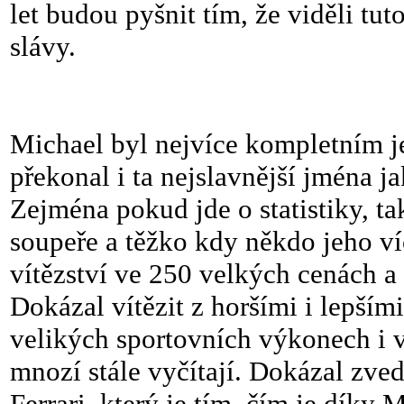
let budou pyšnit tím, že viděli tu
slávy.
Michael byl nejvíce kompletním j
překonal i ta nejslavnější jména j
Zejména pokud jde o statistiky, 
soupeře a těžko kdy někdo jeho ví
vítězství ve 250 velkých cenách a
Dokázal vítězit z horšími i lepším
velikých sportovních výkonech i v
mnozí stále vyčítají. Dokázal zve
Ferrari, který je tím, čím je díky 