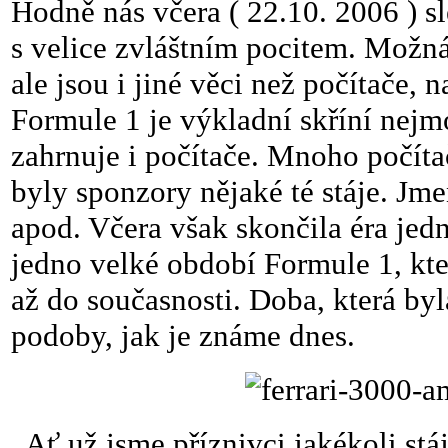
Hodně nás včera ( 22.10. 2006 ) 
s velice zvláštním pocitem. Možná
ale jsou i jiné věci než počítače, n
Formule 1 je výkladní skříní nejm
zahrnuje i počítače. Mnoho počíta
byly sponzory nějaké té stáje. J
apod. Včera však skončila éra je
jedno velké období Formule 1, kte
až do současnosti. Doba, která byl
podoby, jak je známe dnes.
Ať už jsme příznivci jakékoli stáj