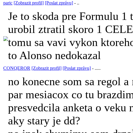
paric
[Zobrazit profil]
[Poslat zprávu]
-
..
Je to skoda pre Formulu 1 
urobil ztratil skoro 1 CELE
tomu sa vavi vykon ktoreho
to Alonso nedokazal
CONQEROR
[Zobrazit profil]
[Poslat zprávu]
-
.....
no konecne som sa regol a
par mesiacox co tu brazdi
presvedcila anketa o veku
aky stary je dd?