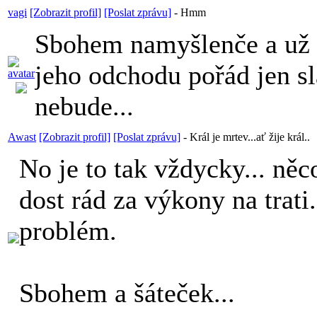
vagi
[Zobrazit profil]
[Poslat zprávu]
-
Hmm
Sbohem namyšlenče a už s
jeho odchodu pořád jen s
nebude...
Awast
[Zobrazit profil]
[Poslat zprávu]
-
Král je mrtev...ať žije král..
No je to tak vždycky... něc
dost rád za výkony na trati
problém.
Sbohem a šáteček...