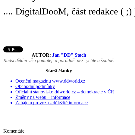
.... DigitalDooM, část redakce ( ;
AUTOR:
Jan "DD" Stach
Radši dělám věci pomaleji a pořádně, než rychle a špatně.
Starší články
Ocenění magazínu www.ddworld.cz
Obchodní podmínky
Oficiální stanovisko ddworld.cz – demokracie v ČR
Změny na webu – informace
Zahájení provozu - důležíté informace
Komentáře