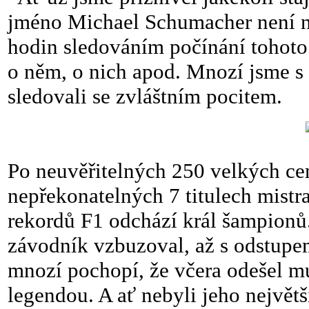
jméno Michael Schumacher není n
hodin sledováním počínání tohoto
o něm, o nich apod. Mnozí jsme s 
sledovali se zvláštním pocitem.
Po neuvěřitelných 250 velkých cen
nepřekonatelných 7 titulech mist
rekordů F1 odchází král šampionů.
závodník vzbuzoval, až s odstupem
mnozí pochopí, že včera odešel muž
legendou. A ať nebyli jeho největ