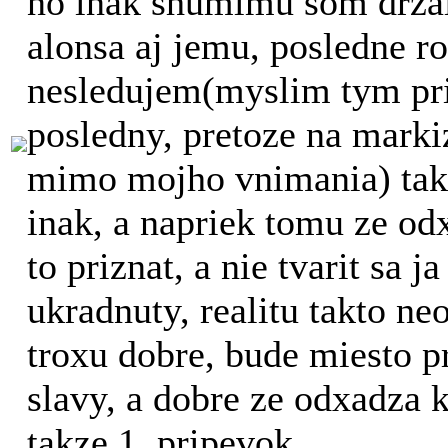
no inak shumimu som drzal
alonsa aj jemu, posledne ro
nesledujem(myslim tym pri
posledny, pretoze na markiz
mimo mojho vnimania) takz
inak, a napriek tomu ze odx
to priznat, a nie tvarit sa 
ukradnuty, realitu takto n
troxu dobre, bude miesto pr
slavy, a dobre ze odxadza 
takze 1. pripevok