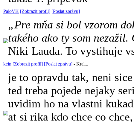
PaloVK
[Zobrazit profil]
[Poslat zprávu]
„Pre mňa si bol vzorom do
takého ako ty som nezažil.
Niki Lauda. To vystihuje v
kein
[Zobrazit profil]
[Poslat zprávu]
-
Kral...
je to opravdu tak, neni sice
ted treba pojede nejaky seri
uvidim ho na vlastni kukadl
at si rika kdo chce co chce,