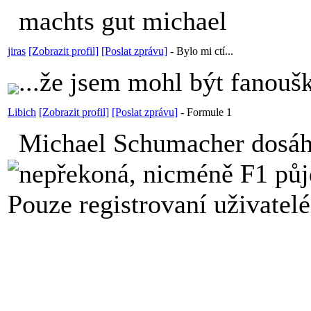
machts gut michael
jiras
[Zobrazit profil]
[Poslat zprávu]
-
Bylo mi ctí...
...že jsem mohl být fanou
Libich
[Zobrazit profil]
[Poslat zprávu]
-
Formule 1
Michael Schumacher dosáhl
nepřekoná, nicméně F1 půjd
Pouze registrovaní uživatel