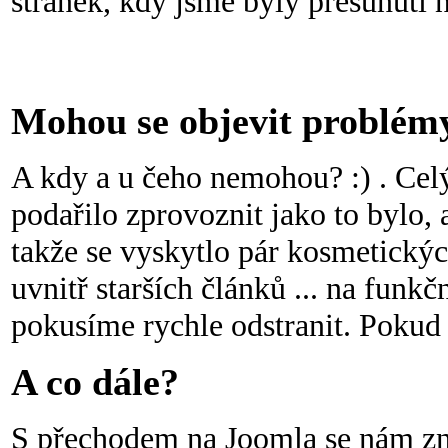
stránek, kdy jsme byly přesunuti n
Mohou se objevit problém
A kdy a u čeho nemohou? :) . Cel
podařilo zprovoznit jako to bylo, a
takže se vyskytlo pár kosmetický
uvnitř starších článků ... na funkč
pokusíme rychle odstranit. Pokud o
A co dále?
S přechodem na Joomla se nám zna