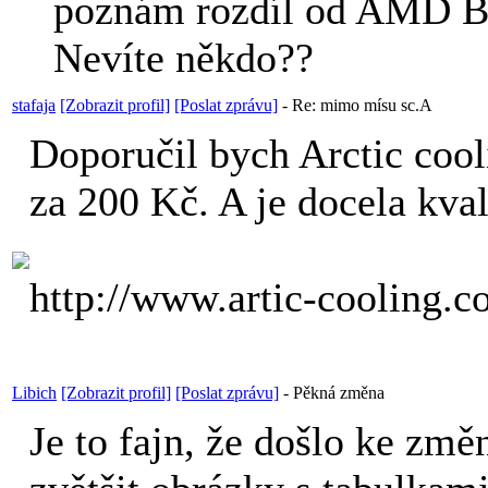
poznám rozdíl od AMD B
Nevíte někdo??
stafaja
[Zobrazit profil]
[Poslat zprávu]
-
Re: mimo mísu sc.A
Doporučil bych Arctic cooli
za 200 Kč. A je docela kval
http://www.artic-cooling
Libich
[Zobrazit profil]
[Poslat zprávu]
-
Pěkná změna
Je to fajn, že došlo ke změ