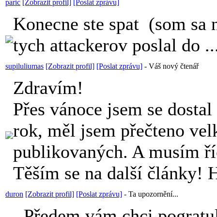
paric
[Zobrazit profil]
[Poslat zprávu]
Konecne ste spat
(som sa 
tych attackerov poslal do ...
supiluliumas
[Zobrazit profil]
[Poslat zprávu]
-
Váš nový čtenář
Zdravím!
Přes vánoce jsem se dosta
rok, měl jsem přečteno vel
publikovaných. A musím 
Těším se na další články! 
duron
[Zobrazit profil]
[Poslat zprávu]
-
Ta upozornění...
Předem vám chci pogratul