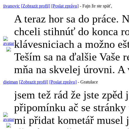
iivanovic
[Zobrazit profil]
[Poslat zprávu]
-
Fajn že ste späť,
A teraz hor sa do práce. 
chceli stihnúť do konca r
klávesniciach a možno eš
Teším sa na ďalšie Vaše r
mňa na skvelej úrovni. A
digiman
[Zobrazit profil]
[Poslat zprávu]
-
Gratulace
jsem tež rád že jste zpě
připomínku ač se stránky t
mi přidat kometář musel j