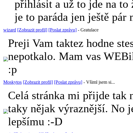
přihlásit a už to jde na to 
je to paráda jen ještě pár
wizard
[Zobrazit profil]
[Poslat zprávu]
-
Gratulace
Preji Vam taktez hodne stes
nepotkalo. Mam vas WEB
:p
Moskytos
[Zobrazit profil]
[Poslat zprávu]
-
Všiml jsem si...
Celá stránka mi přijde tak n
taky nějak výraznější. No 
lepšímu :-D