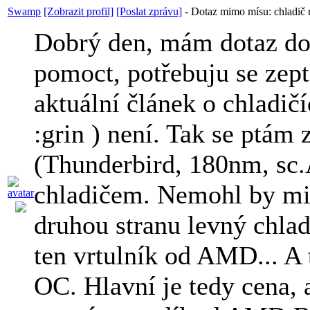
Swamp
[Zobrazit profil]
[Poslat zprávu]
-
Dotaz mimo mísu: chladič 
Dobrý den, mám dotaz do
pomoct, potřebuju se zep
aktuální článek o chladič
:grin ) není. Tak se pt
(Thunderbird, 180nm, sc.
chladičem. Nemohl by mi 
druhou stranu levný chlad
ten vrtulník od AMD... A 
OC. Hlavní je tedy cena, 