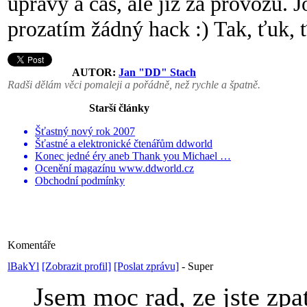
úpravy a čas, ale již za provozu.
prozatím žádný hack :) Tak, ťuk, ť
AUTOR:
Jan "DD" Stach
Radši dělám věci pomaleji a pořádně, než rychle a špatně.
Starší články
Šťastný nový rok 2007
Šťastné a elektronické čtenářům ddworld
Konec jedné éry aneb Thank you Michael …
Ocenění magazínu www.ddworld.cz
Obchodní podmínky
Komentáře
lBakYl
[Zobrazit profil]
[Poslat zprávu]
-
Super
Jsem moc rad, ze jste zpa