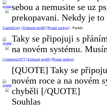
sebou a nemusite se uz ps
prekopavani. Nekdy je to 
GarienGrey
[Zobrazit profil]
[Poslat zprávu]
-
Paráda
Taky se připojuji s přání
na novém systému. Musím ř
Centurion1973
[Zobrazit profil]
[Poslat zprávu]
[QUOTE] Taky se připojuj
novém roce a na novém sy
chyběli [/QUOTE]
Souhlas