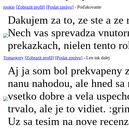
rookie
[Zobrazit profil]
[Poslat zprávu]
-
Poďakovanie
Dakujem za to, ze ste a ze 
Nech vas sprevadza vnutorna
prekazkach, nielen tento r
Tomasjerry
[Zobrazit profil]
[Poslat zprávu]
-
Len tak dalej
Aj ja som bol prekvapeny z
nanu nahodou, ale hned sa
vsetko dobre a vela uspecho
trvalo, ale je to vidiet. :gri
Uz sa tesim na nove recen