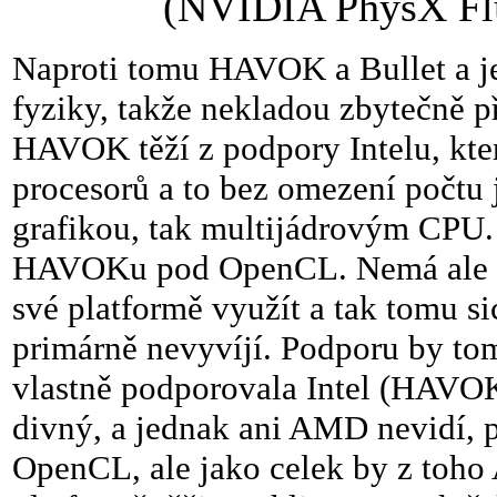
(NVIDIA PhysX Flu
Naproti tomu HAVOK a Bullet a jej
fyziky, takže nekladou zbytečně 
HAVOK těží z podpory Intelu, kt
procesorů a to bez omezení počtu j
grafikou, tak multijádrovým CPU. 
HAVOKu pod OpenCL. Nemá ale dův
své platformě využít a tak tomu si
primárně nevyvíjí. Podporu by to
vlastně podporovala Intel (HAVOK 
divný, a jednak ani AMD nevidí,
OpenCL, ale jako celek by z toho