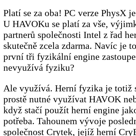
Platí se za oba! PC verze PhysX je
U HAVOKu se platí za vše, výjimk
partnerů společnosti Intel z řad her
skutečně zcela zdarma. Navíc je t
první tři fyzikální engine zastou
nevyužívá fyziku?
Ale využívá. Herní fyzika je totiž
prostě nutné využívat HAVOK nebo
když stačí použít herní engine jako
potřeba. Tahounem vývoje posledn
společnost Crytek, jejíž herní Cr