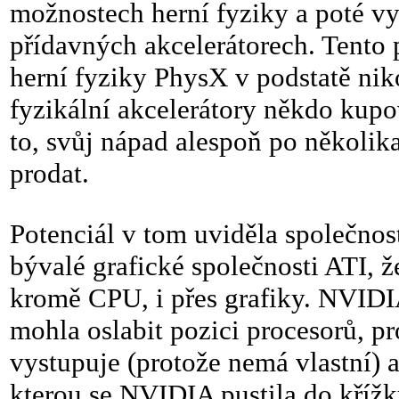
možnostech herní fyziky a poté vyd
přídavných akcelerátorech. Tento 
herní fyziky PhysX v podstatě nik
fyzikální akcelerátory někdo kupo
to, svůj nápad alespoň po několik
prodat.
Potenciál v tom uviděla společnos
bývalé grafické společnosti ATI, ž
kromě CPU, i přes grafiky. NVIDIA
mohla oslabit pozici procesorů, 
vystupuje (protože nemá vlastní) a 
kterou se NVIDIA pustila do křížk