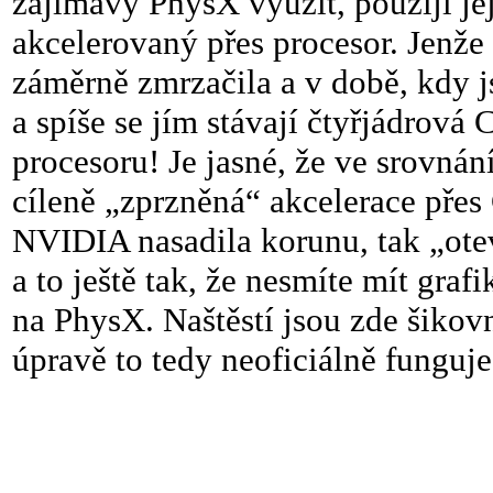
zajímavý PhysX využít, použijí je
akcelerovaný přes procesor. Jenž
záměrně zmrzačila a v době, kdy
a spíše se jím stávají čtyřjádrová
procesoru! Je jasné, že ve srovná
cíleně „zprzněná“ akcelerace pře
NVIDIA nasadila korunu, tak „ote
a to ještě tak, že nesmíte mít gr
na PhysX. Naštěstí jsou zde šikovní
úpravě to tedy neoficiálně funguje