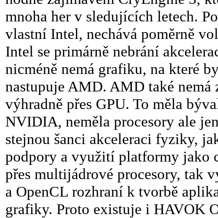
mnoha her v sledujících letech. P
vlastní Intel, nechává poměrně v
Intel se primárně nebrání akcelera
nicméně nemá grafiku, na které by 
nastupuje AMD. AMD také nemá záj
výhradně přes GPU. To měla bývalá
NVIDIA, neměla procesory ale je
stejnou šanci akceleraci fyziky, 
podpory a využití platformy jako c
přes multijádrové procesory, tak 
a OpenCL rozhraní k tvorbě aplikac
grafiky. Proto existuje i HAVOK 