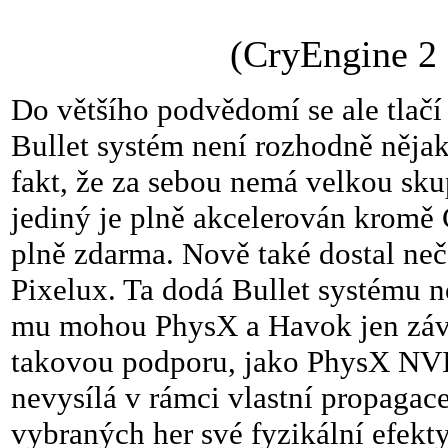
(CryEngine 2
Do většího podvědomí se ale tlačí
Bullet systém není rozhodně něja
fakt, že za sebou nemá velkou sku
jediný je plně akcelerován kromě
plně zdarma. Nově také dostal ne
Pixelux. Ta dodá Bullet systému n
mu mohou PhysX a Havok jen závi
takovou podporu, jako PhysX NV
nevysílá v rámci vlastní propagac
vybraných her své fyzikální efekt