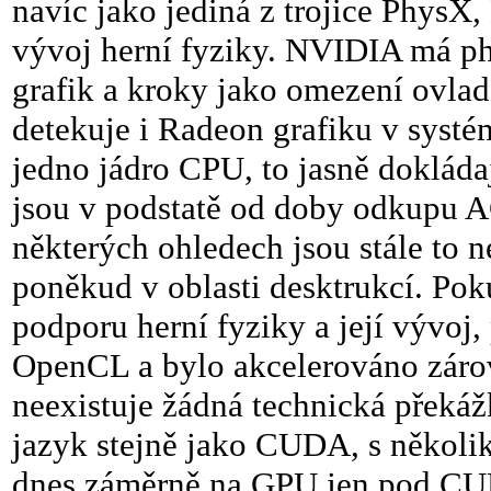
navíc jako jediná z trojice PhysX
vývoj herní fyziky. NVIDIA má p
grafik a kroky jako omezení ovla
detekuje i Radeon grafiku v systé
jedno jádro CPU, to jasně dokláda
jsou v podstatě od doby odkupu AG
některých ohledech jsou stále to ne
poněkud v oblasti desktrukcí. Po
podporu herní fyziky a její vývoj
OpenCL a bylo akcelerováno zárov
neexistuje žádná technická překá
jazyk stejně jako CUDA, s několi
dnes záměrně na GPU jen pod CU