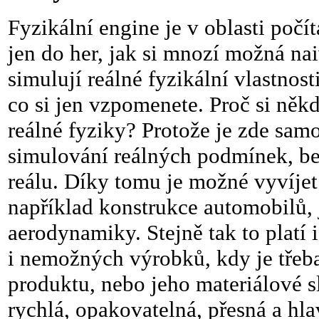
Fyzikální engine je v oblasti poč
jen do her, jak si mnozí možná na
simulují reálné fyzikální vlastnost
co si jen vzpomenete. Proč si něk
reálné fyziky? Protože je zde sam
simulování reálných podmínek, be
reálu. Díky tomu je možné vyvíje
například konstrukce automobilů, 
aerodynamiky. Stejně tak to platí 
i nemožných výrobků, kdy je třeba
produktu, nebo jeho materiálové s
rychlá, opakovatelná, přesná a hl