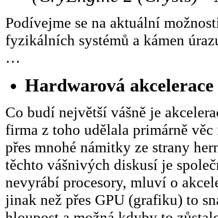
Podívejme se na aktuální možnost
fyzikálních systémů a kámen úrazu
…
Hardwarová akcelerace
Co budí největší vášně je akcelera
firma z toho udělala primárně věc
přes mnohé námitky ze strany her
těchto vášnivých diskusí je spole
nevyrábí procesory, mluví o akcele
jinak než přes GPU (grafiku) to s
hloupost a možná kdyby to zůstalo 