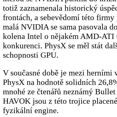
totiž zaznamenala historický úspě
frontách, a sebevědomí této firmy
malá NVIDIA se sama pasovala do r
kolena Intel o nějakém AMD-ATI 
konkurenci. PhysX se měl stát dal
schopnosti GPU.
V současné době je mezi herními 
PhysX na hodnotě solidních 26,8
mnohé ze čtenářů neznámý Bulle
HAVOK jsou z této trojice placené
fyzikální engine.