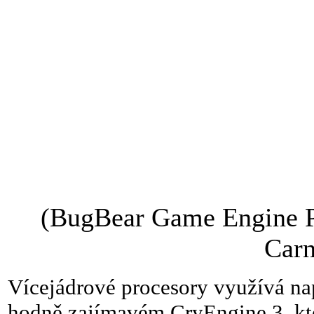
(BugBear Game Engine Ph
Carn
Vícejádrové procesory využívá nap
hodně zajímavém CryEngine 3, kt