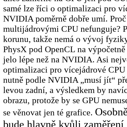
samé lze říci o optimalizaci pro 
NVIDIA poměrně dobře umí. Proč
multijádrovými CPU nefunguje? P
korunu, takže nemá o vývoj fyziky
PhysX pod OpenCL na výpočetně 
jelo lépe než na NVIDIA. Asi nejvě
optimalizaci pro vícejádrové CPU n
nutně podle NVIDIA „musí jít“ př
levou zadní, a výsledkem by navíc
obrazu, protože by se GPU nemuse
Osobně
se věnovat jen té grafice.
bude hlavně kvůli zaměření