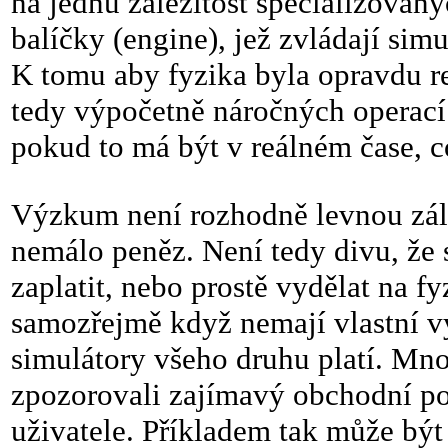
na jednu záležitost specializovaný
balíčky (engine), jež zvládají si
K tomu aby fyzika byla opravdu re
tedy výpočetně náročných operací 
pokud to má být v reálném čase, c
Výzkum není rozhodně levnou zálež
nemálo peněz. Není tedy divu, že s
zaplatit, nebo prostě vydělat na 
samozřejmě když nemají vlastní vý
simulátory všeho druhu platí. Mno
zpozorovali zajímavý obchodní pot
uživatele. Příkladem tak může být