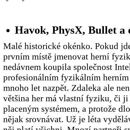
Havok, PhysX, Bullet a 
Malé historické okénko. Pokud jde
prvním místě jmenovat herní fyzi
nedávnem koupila společnost Inte
profesionálním fyzikálním herním
mnoho let nazpět. Zdaleka ale nen
většina her má vlastní fyziku, či
placeným systémem, a protože dlo
nějak srovnávat. Už je léta vydělá
něj platí všichni. Mnozí partneři s