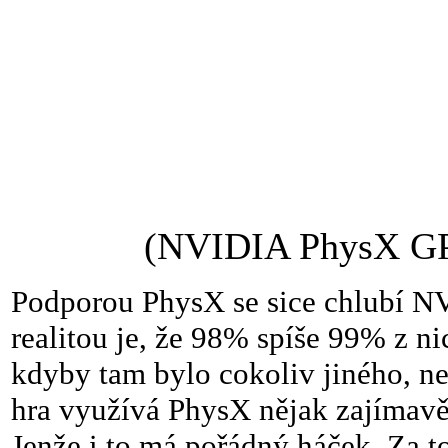
(NVIDIA PhysX GPU
Podporou PhysX se sice chlubí NVI
realitou je, že 98% spíše 99% z n
kdyby tam bylo cokoliv jiného, ne
hra využívá PhysX nějak zajímavěji
Jenže i to má pořádný háček. Za to