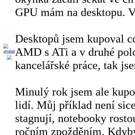
GPU mám na desktopu. V 
Desktopů jsem kupoval cca
AMD s ATi a v druhé polov
kancelářské práce, tak js
Minulý rok jsem ale kupo
lidí. Můj příklad není sic
stagnují, notebooky rosto
ročním zpožděním. Kdyby 