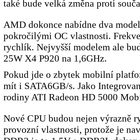
také bude velká změna proti souča
AMD dokonce nabídne dva modely 
pokročilými OC vlastnosti. Frekv
rychlík. Nejvyšší modelem ale 
25W X4 P920 na 1,6GHz.
Pokud jde o zbytek mobilní plat
mít i SATA6GB/s. Jako Integrovan
rodiny ATI Radeon HD 5000 Mobil
Nové CPU budou nejen výrazně ryc
provozní vlastnosti, protože je n