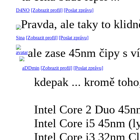
D4NO
[Zobrazit profil]
[Poslat zprávu]
Pravda, ale taky to kli
Sina
[Zobrazit profil]
[Poslat zprávu]
ale zase 45nm čipy s v
aDDmin
[Zobrazit profil]
[Poslat zprávu]
kdepak ... kromě toho
Intel Core 2 Duo 4
Intel Core i5 45nm (
Intel Core i3 32nm C