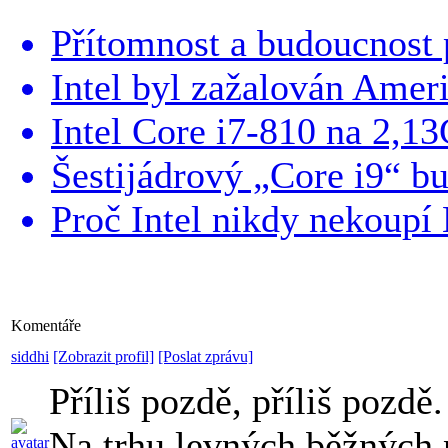
Přítomnost a budoucnost 
Intel byl zažalován Amer
Intel Core i7-810 na 2,1
Šestijádrový „Core i9“ b
Proč Intel nikdy nekoup
Komentáře
siddhi
[Zobrazit profil]
[Poslat zprávu]
Příliš pozdě, příliš pozdě
Na trhu levných běžných 