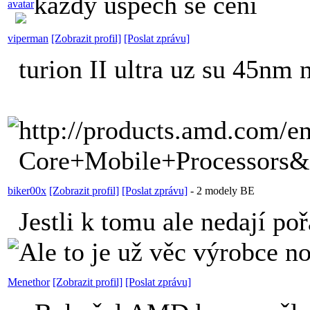
každý úspěch se cení
viperman
[Zobrazit profil]
[Poslat zprávu]
turion II ultra uz su 45nm 
http://products.amd.com/
Core+Mobile+Processor
biker00x
[Zobrazit profil]
[Poslat zprávu]
-
2 modely BE
Jestli k tomu ale nedají p
Ale to je už věc výrobce 
Menethor
[Zobrazit profil]
[Poslat zprávu]