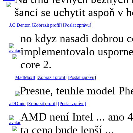
šanci se uchytit aspoň v 
J.C.Denton
[Zobrazit profil]
[Poslat zprávu]
no kdyz nasadi dobrou ce
implementovalo usporne f
core 2.
MadMaxII
[Zobrazit profil]
[Poslat zprávu]
Presne, tenhle model P
aDDmin
[Zobrazit profil]
[Poslat zprávu]
AMD není Intel ... ano 4
ta cena bude lepší ...