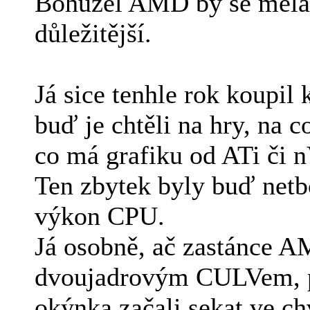
Bohužel AMD by se měla p
důležitější.
Já sice tenhle rok koupi
buď je chtěli na hry, na 
co má grafiku od ATi či n
Ten zbytek byly buď netb
výkon CPU.
Já osobně, ač zastánce A
dvoujadrovým CULVem, páč
okýnka začali sekat ve c