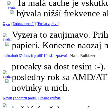
Ta malá cache je vskutku
bývala nižší frekvence 
Xyw
[Zobrazit profil]
[Poslat zprávu]
Vyzera to zaujimavo. Pri
papieri. Konecne naozaj
maltrabob
[Zobrazit profil]
[Poslat zprávu]
-
Na tie Bulldozer
procaky sa dost tesim :-)
posledny rok sa AMD/ATI z
novinky u nich.
Kevin
[Zobrazit profil]
[Poslat zprávu]