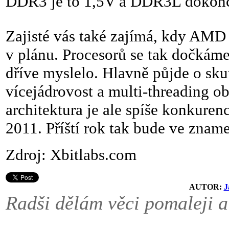
DDR3 je to 1,5V a DDR3L dokonc
Zajisté vás také zajímá, kdy AMD 
v plánu. Procesorů se tak dočkáme 
dříve myslelo. Hlavně půjde o skut
vícejádrovost a multi-threading o
architektura je ale spíše konkuren
2011. Příští rok tak bude ve znam
Zdroj: Xbitlabs.com
AUTOR:
J
Radši dělám věci pomaleji a