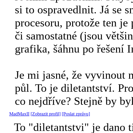
si to ospravedlnit. Já se
procesoru, protože ten je 
či samostatné (jsou větš
grafika, šáhnu po řešení I
Je mi jasné, že vyvinout 
půl. To je diletantství. 
co nejdříve? Stejně by by
MadMaxII
[Zobrazit profil]
[Poslat zprávu]
To "diletantstvi" je dan