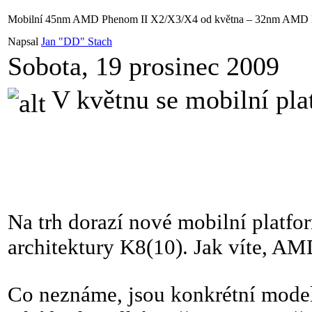
Mobilní 45nm AMD Phenom II X2/X3/X4 od května – 32nm AMD B
Napsal
Jan "DD" Stach
Sobota, 19 prosinec 2009
V květnu se mobilní pl
Na trh dorazí nové mobilní platfo
architektury K8(10). Jak víte, AM
Co neznáme, jsou konkrétní model