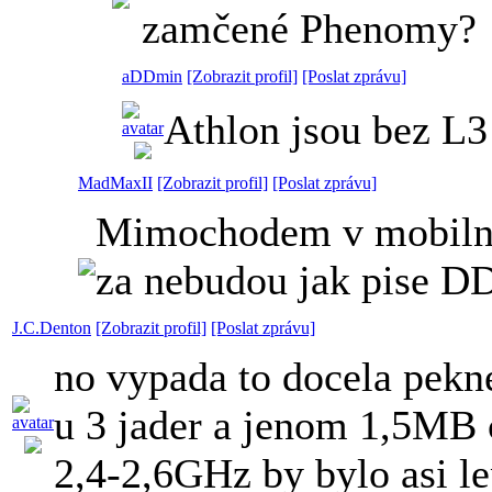
zamčené Phenomy?
aDDmin
[Zobrazit profil]
[Poslat zprávu]
Athlon jsou bez L3 
MadMaxII
[Zobrazit profil]
[Poslat zprávu]
Mimochodem v mobilnim 
za nebudou jak pise DD
J.C.Denton
[Zobrazit profil]
[Poslat zprávu]
no vypada to docela pekn
u 3 jader a jenom 1,5MB 
2,4-2,6GHz by bylo asi lep