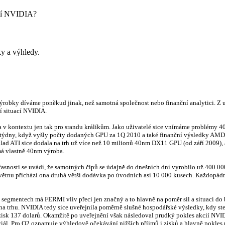
ení NVIDIA?
y a výhledy.
výrobky díváme poněkud jinak, než samotná společnost nebo finanční analytici. Z
í situací NVIDIA.
 a v kontextu jen tak pro srandu králíkům. Jako uživatelé sice vnímáme problémy 40
pár týdny, když vyšly počty dodaných GPU za 1Q 2010 a také finanční výsledky AMD
lad ATI sice dodala na trh už více než 10 milionů 40nm DX11 GPU (od září 2009), 
má vlastně 40nm výroba.
nosti se uvádí, že samotných čipů se údajně do dnešních dní vyrobilo už 400 00
 květnu přichází ona druhá větší dodávka po úvodních asi 10 000 kusech. Každopád
 segmentech má FERMI vliv přeci jen značný a to hlavně na poměr sil a situaci do
e na trhu. NVIDIA tedy sice uveřejnila poměrně slušné hospodářské výsledky, kdy st
a zisk 137 dolarů. Okamžitě po uveřejnění však následoval prudký pokles akcií NVI
ál. Pro Q2 oznamuje výhledově očekávání nižších příjmů i zisků a hlavně pokles