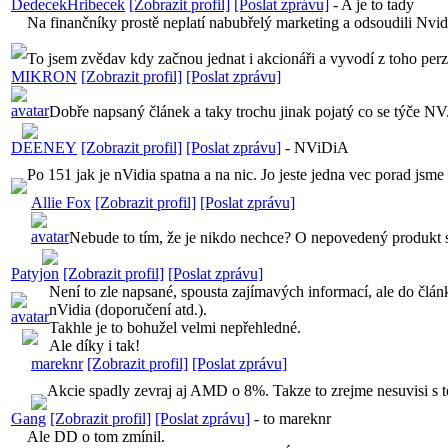
DedecekHribecek
[Zobrazit profil]
[Poslat zprávu]
-
A je to tady
Na finančníky prostě neplatí nabubřelý marketing a odsoudili Nvidi
To jsem zvědav kdy začnou jednat i akcionáři a vyvodí z toho perz
MIKRON
[Zobrazit profil]
[Poslat zprávu]
Dobře napsaný článek a taky trochu jinak pojatý co se týče NV
DEENEY
[Zobrazit profil]
[Poslat zprávu]
-
NViDiA
Po 151 jak je nVidia spatna a na nic. Jo jeste jedna vec porad j
Allie Fox
[Zobrazit profil]
[Poslat zprávu]
Nebude to tím, že je nikdo nechce? O nepovedený produkt se
Patyjon
[Zobrazit profil]
[Poslat zprávu]
Není to zle napsané, spousta zajímavých informací, ale do článk
nVidia (doporučení atd.).
Takhle je to bohužel velmi nepřehledné.
Ale díky i tak!
mareknr
[Zobrazit profil]
[Poslat zprávu]
Akcie spadly zevraj aj AMD o 8%. Takze to zrejme nesuvisi s te
Gang
[Zobrazit profil]
[Poslat zprávu]
-
to mareknr
Ale DD o tom zmínil.