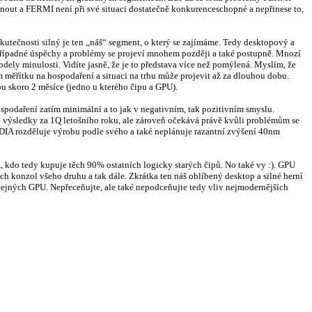
dnout a FERMI není při své situaci dostatečně konkurenceschopné a nepřinese to,
utečnosti silný je ten „náš“ segment, o který se zajímáme. Tedy desktopový a
i případné úspěchy a problémy se projeví mnohem později a také postupně. Mnozí
odely minulosti. Vidíte jasně, že je to představa více než pomýlená. Myslím, že
ém měřítku na hospodaření a situaci na trhu může projevit až za dlouhou dobu.
ou skoro 2 měsíce (jedno u kterého čipu a GPU).
spodaření zatím minimální a to jak v negativním, tak pozitivním smyslu.
výsledky za 1Q letošního roku, ale zároveň očekává právě kvůli problémům se
IA rozděluje výrobu podle svého a také neplánuje razantní zvýšení 40nm
do tedy kupuje těch 90% ostatních logicky starých čipů. No také vy :). GPU
ch konzol všeho druhu a tak dále. Zkrátka ten náš oblíbený desktop a silné herní
byčejných GPU. Nepřeceňujte, ale také nepodceňujte tedy vliv nejmodernějších