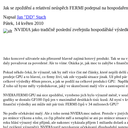
Jak se zpoždění a relativní neúspěch FERMI podepsal na hospodař
Napsal
Jan "DD" Stach
Pátek, 14 květen 2010
NVIDIA jako tradičně poslední zveřejnila hospodářské výsledk
Jako koncové uživatele nás přirozeně hlavně zajímá hotový produkt. Tak se na 
daly považovat za povedené. Ale to víme. Otázka je, jak moc to zahýbe s finančn
Pokud někdo čeká, že výrazně, tak by měl více číst mé články, které nepíši delší
prodeje GPU a to hlavní, co firmy živí, tak zde vypadá situace jinak. Už před 
celkové výsledky 40nm proces, a jak se podílí na celkové produkci GPU. Napřík
Z toho už byste měly vydedukovat, jaký ve skutečnosti malý vliv a zastoupení 
NVIDIA FERMI GPU má sice zpoždění, vyrobeno jich bylo výrazně méně, v součas
grafiky se dostalo GF100 čipů jen v maximálně desítkách tisíc kusů. Až nyní v
finanční výsledky asi může mít pár tisíc FERMI čipů v 34 milionech GPU?
No podle očekávání malý. Ale z toho nemá NVIDIA moc radost. Protože v jistých
po stránce výkonu a toho, co čip přinést měl a nenaplní se ani po stránce situac
roku hlásí výrazný růst příjmů, ale nakonec vykázala příjem 1 miliardu dolarů 
byl zvýšený výrazněji). NVIDIA totiž nevykazuje očekávaný dlouhodobý potenci