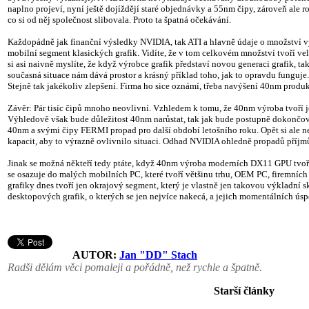
naplno projeví, nyní ještě dojíždějí staré objednávky a 55nm čipy, zároveň ale
co si od něj společnost slibovala. Proto ta špatná očekávání.
Každopádně jak finanční výsledky NVIDIA, tak ATI a hlavně údaje o množství vyr
mobilní segment klasických grafik. Vidíte, že v tom celkovém množství tvoří v
si asi naivně myslíte, že když výrobce grafik představí novou generaci grafik, t
současná situace nám dává prostor a krásný příklad toho, jak to opravdu funguje.
Stejně tak jakékoliv zlepšení. Firma ho sice oznámí, třeba navýšení 40nm produk
Závěr: Pár tisíc čipů mnoho neovlivní. Vzhledem k tomu, že 40nm výroba tvoří 
Výhledově však bude důležitost 40nm narůstat, tak jak bude postupně dokončo
40nm a svými čipy FERMI propad pro další období letošního roku. Opět si ale 
kapacit, aby to výrazně ovlivnilo situaci. Odhad NVIDIA ohledně propadů příjm
Jinak se možná někteří tedy ptáte, když 40nm výroba moderních DX11 GPU tvoří
se osazuje do malých mobilních PC, které tvoří většinu trhu, OEM PC, firemních P
grafiky dnes tvoří jen okrajový segment, který je vlastně jen takovou výkladní 
desktopových grafik, o kterých se jen nejvíce nakecá, a jejich momentálních ús
AUTOR:
Jan "DD" Stach
Radši dělám věci pomaleji a pořádně, než rychle a špatně.
Starší články