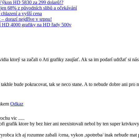
 Výkon HD 5830 za 299 dolarů!?
jen 68% z původních slibů a očekávání
 chlazení a vyšší cena
 dorazí nejdříve v srpnu!
ní HD 4000 grafiky na HD řady 500v
vidia ktorý sa začali o Ati grafiky zaujíať. Ak sa im podarí udržať si 
 takhle bude pokracovat, tak se neco stane. A to nebude dobre ani pro 
ánkem
Odkaz
chu vic .....
afik ktore by bez hier ani neexistovali nebol by ten super krivkovy di
a ich aj rozumne zabali /cena, vykon ,spotreba/ inak nebude mat po