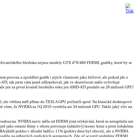
 uživatelského hlediska nejsou modely GTX 470/480 FERMI, grafiky, které by se
nm procesu a zpoždění grafik i jejich vlastnosti jako klíčové, ale pokud jde o
-ATI, tak jsem vám jasně zdůrazňoval, jak ve skutečnosti málo ovlivňuje
ale jen za první kvartál letošního roku jen AMD-ATI prodalo na 28 milionů GPU!
0, ale většina míří přímo do TESLA GPU počítačů apod. Na klasické desktopové
ně víme, že NVIDIA za 1Q 2010 vyrobila asi 34 milionů GPU. Takže jaký vliv na
 budoucna. NVIDIA navíc měla od FERMI jistá očekávání, která se nenaplnila ani
ejně jako ostatní firmy v oboru potvrzuje (zdánlivý) konec krize a proti loňskému
DIA (další pokles v dlouhé řadě) o 11% (pokles dnes byl obecný, ale u NVIDIA
 podílu na některých grafických segmentech. Zde už se totiž problémy FERMI