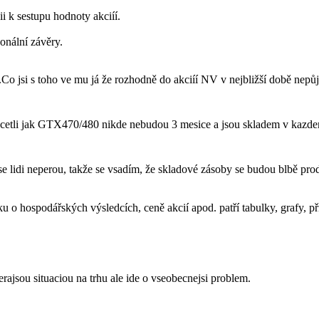
i k sestupu hodnoty akciíí.
onální závěry.
.Co jsi s toho ve mu já že rozhodně do akciíí NV v nejbližší době nepů
sme cetli jak GTX470/480 nikde nebudou 3 mesice a jsou skladem v kaz
 lidi neperou, takže se vsadím, že skladové zásoby se budou blbě prod
u o hospodářských výsledcích, ceně akcií apod. patří tabulky, grafy, pří
rajsou situaciou na trhu ale ide o vseobecnejsi problem.