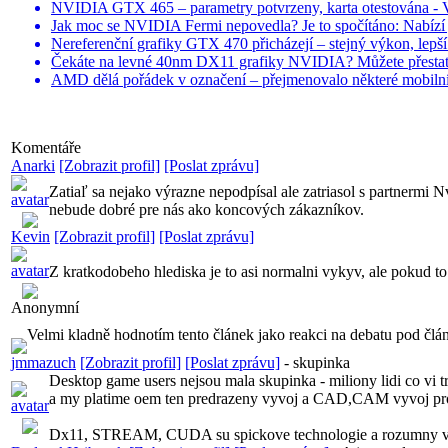
NVIDIA GTX 465 – parametry potvrzeny, karta otestována -
Jak moc se NVIDIA Fermi nepovedla? Je to spočítáno: Nabízí 
Nereferenční grafiky GTX 470 přicházejí – stejný výkon, lepší
Čekáte na levné 40nm DX11 grafiky NVIDIA? Můžete přestat –
AMD dělá pořádek v označení – přejmenovalo některé mobil
Komentáře
Anarki
[Zobrazit profil]
[Poslat zprávu]
Zatiaľ sa nejako výrazne nepodpísal ale zatriasol s partnermi N
nebude dobré pre nás ako koncových zákazníkov.
Kevin
[Zobrazit profil]
[Poslat zprávu]
Z kratkodobeho hlediska je to asi normalni vykyv, ale pokud to
Anonymní
Velmi kladně hodnotím tento článek jako reakci na debatu pod čl
jmmazuch
[Zobrazit profil]
[Poslat zprávu]
-
skupinka
Desktop game users nejsou mala skupinka - miliony lidi co vi tro
a my platime oem ten predrazeny vyvoj a CAD,CAM vyvoj profi gr
Dx11, STREAM, CUDA su spickove technologie a rozumny vyrobc