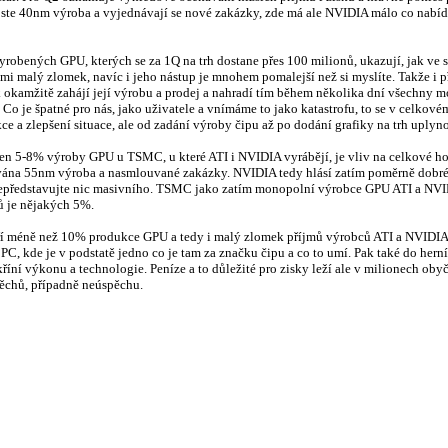
 roste 40nm výroba a vyjednávají se nové zakázky, zde má ale NVIDIA málo co nabí
obených GPU, kterých se za 1Q na trh dostane přes 100 milionů, ukazují, jak ve sk
elmi malý zlomek, navíc i jeho nástup je mnohem pomalejší než si myslíte. Takže 
ak okamžitě zahájí její výrobu a prodej a nahradí tím během několika dní všechny m
 Co je špatné pro nás, jako uživatele a vnímáme to jako katastrofu, to se v celkov
ce a zlepšení situace, ale od zadání výroby čipu až po dodání grafiky na trh uplyn
jen 5-8% výroby GPU u TSMC, u které ATI i NVIDIA vyrábějí, je vliv na celkové ho
vána 55nm výroba a nasmlouvané zakázky. NVIDIA tedy hlásí zatím poměrně dobré 
nepředstavujte nic masivního. TSMC jako zatím monopolní výrobce GPU ATI a NVID
ů je nějakých 5%.
 méně než 10% produkce GPU a tedy i malý zlomek příjmů výrobců ATI a NVIDIA, k
C, kde je v podstatě jedno co je tam za značku čipu a co to umí. Pak také do herní
skříní výkonu a technologie. Peníze a to důležité pro zisky leží ale v milionech o
pěchů, případně neúspěchu.