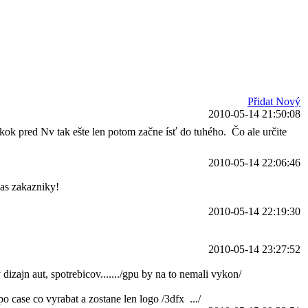
Přidat Nový
2010-05-14 21:50:08
náskok pred Nv tak ešte len potom začne ísť do tuhého.
Čo ale určite
2010-05-14 22:06:46
nas zakazniky!
2010-05-14 22:19:30
2010-05-14 23:27:52
zajn aut, spotrebicov......./gpu by na to nemali vykon/
 case co vyrabat a zostane len logo /3dfx
.../