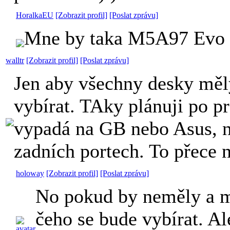
HoralkaEU
[Zobrazit profil]
[Poslat zprávu]
Mne by taka M5A97 Evo s
walltr
[Zobrazit profil]
[Poslat zprávu]
Jen aby všechny desky měl
vybírat. TAky plánuji po p
vypadá na GB nebo Asus, 
zadních portech. To přece 
holoway
[Zobrazit profil]
[Poslat zprávu]
No pokud by neměly a měl
čeho se bude vybírat. Al