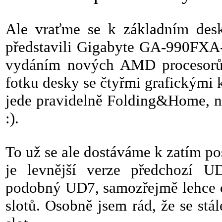
Ale vraťme se k základním desk
představili Gigabyte GA-990FXA-
vydáním nových AMD procesorů
fotku desky se čtyřmi grafickým
jede pravidelně Folding&Home, n
:).
To už se ale dostáváme k zatím 
je levnější verze předchozí
podobný UD7, samozřejmě lehce o
slotů. Osobně jsem rád, že se stá