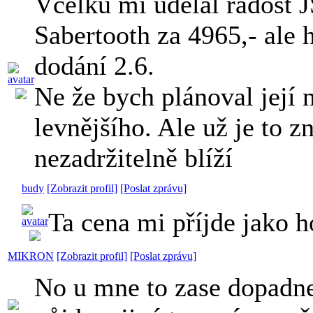
Vcelku mi udělal radost 
Sabertooth za 4965,- ale 
dodání 2.6.
Ne že bych plánoval její
levnějšího. Ale už je to 
nezadržitelně blíží
budy
[Zobrazit profil]
[Poslat zprávu]
Ta cena mi příjde jako 
MIKRON
[Zobrazit profil]
[Poslat zprávu]
No u mne to zase dopadne