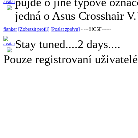
půjde o jiné typové ozna
jedná o Asus Crosshair V.
flanker
[Zobrazit profil]
[Poslat zprávu]
-
---!!!C5F------
Stay tuned....2 days....
Pouze registrovaní uživatel