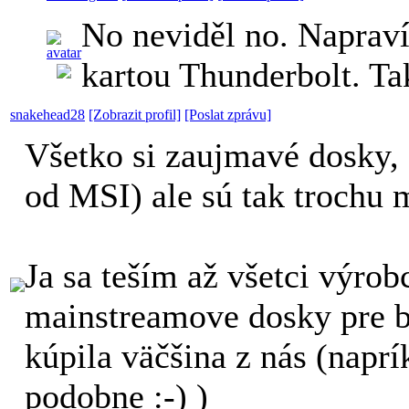
No neviděl no. Napravím
kartou Thunderbolt. Ta
snakehead28
[Zobrazit profil]
[Poslat zprávu]
Všetko si zaujmavé dosky, 
od MSI) ale sú tak trochu
Ja sa teším až všetci výrob
mainstreamove dosky pre b
kúpila väčšina z nás
(napr
podobne :-) )