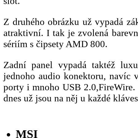
slot.
Z druhého obrázku už vypadá zák
atraktivní. I tak je zvolená bare
sériím s čipsety AMD 800.
Zadní panel vypadá taktéž lux
jednoho audio konektoru, navíc
porty i mnoho USB 2.0,FireWire. 
dnes už jsou na něj u každé kláve
MSI