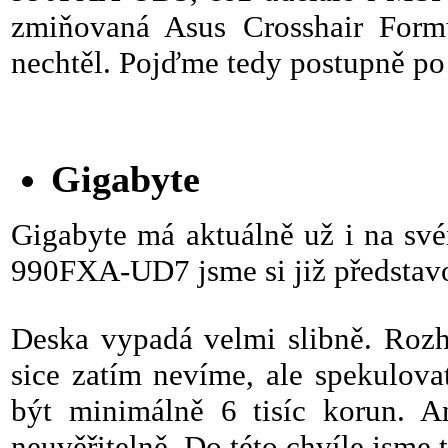
zmiňovaná Asus Crosshair Formu
nechtěl. Pojďme tedy postupně po
Gigabyte
Gigabyte má aktuálně už i na sv
990FXA-UD7 jsme si již představo
Deska vypadá velmi slibně. Rozho
sice zatím nevíme, ale spekulov
být minimálně 6 tisíc korun. A
neuvěřitelně. Do této chvíle jsme t