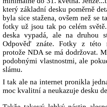
minimálně do 31. května. Jenže..
který základní desku poměrně det
byla sice stažena, ovšem než se t
fotky už jsou tak po celém světě
deska vypadá, ale na druhou st
Odpověď znáte. Fotky z této 
protože NDA se má dodržovat. Má 
podobnými vlastnostmi, ale pokud
slámu.
I tak ale na internet pronikla jedn
moc kvalitní a neukazuje desku de
Takže takový lehký nástin ales