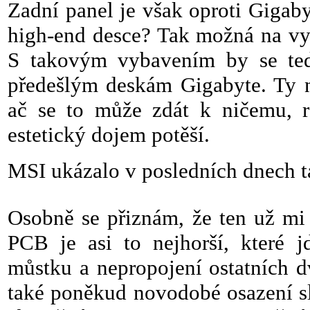
Zadní panel je však oproti Gigab
high-end desce? Tak možná na vy
S takovým vybavením by se ted
předešlým deskám Gigabyte. Ty n
ač se to může zdát k ničemu, r
estetický dojem potěší.
MSI ukázalo v posledních dnech 
Osobně se přiznám, že ten už mi
PCB je asi to nejhorší, které j
můstku a nepropojení ostatních d
také poněkud novodobé osazení slo