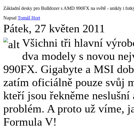
Základní desky pro Bulldozer s AMD 990FX na světě - unikly i fot
Napsal
Tomáš Hort
Pátek, 27 květen 2011
Všichni tři hlavní výrob
dva modely s novou ne
990FX. Gigabyte a MSI dobr
zatím oficiálně pouze svůj m
kteří jsou řekněme neslušní
problém. A proto už víme, j
Formula V!