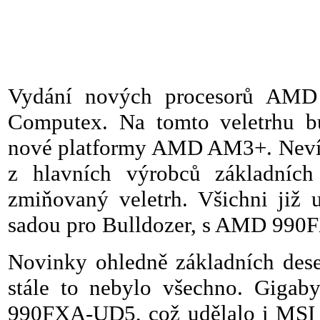
Vydání nových procesorů AMD B
Computex. Na tomto veletrhu b
nové platformy AMD AM3+. Nevím,
z hlavních výrobců základních
zmiňovaný veletrh. Všichni již 
sadou pro Bulldozer, s AMD 990FX.
Novinky ohledně základních dese
stále to nebylo všechno. Gigaby
990FXA-UD5, což udělalo i MSI 