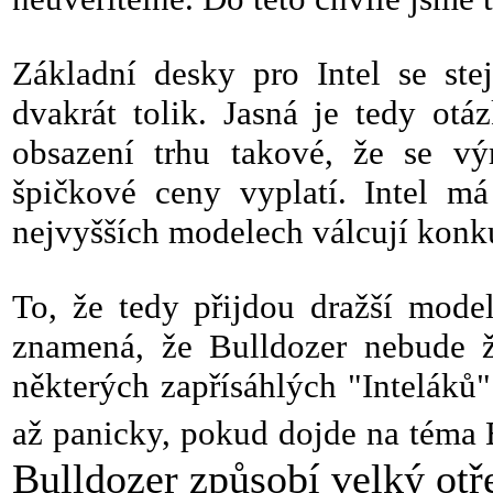
Základní desky pro Intel se ste
dvakrát tolik. Jasná je tedy otá
obsazení trhu takové, že se v
špičkové ceny vyplatí. Intel má
nejvyšších modelech válcují konk
To, že tedy přijdou dražší mod
znamená, že Bulldozer nebude žá
některých zapřísáhlých "Inteláků"
až panicky, pokud dojde na téma 
Bulldozer způsobí velký otře