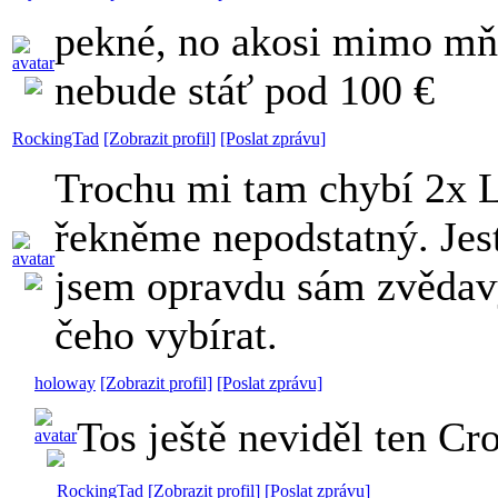
pekné, no akosi mimo m
nebude stáť pod 100 €
RockingTad
[Zobrazit profil]
[Poslat zprávu]
Trochu mi tam chybí 2x L
řekněme nepodstatný. Jest
jsem opravdu sám zvědavý
čeho vybírat.
holoway
[Zobrazit profil]
[Poslat zprávu]
Tos ještě neviděl ten Cr
RockingTad
[Zobrazit profil]
[Poslat zprávu]