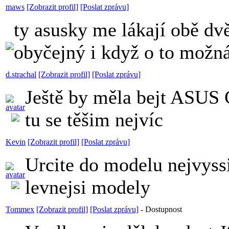
maws
[Zobrazit profil]
[Poslat zprávu]
ty asusky me lákají obě dv
obyčejný i když o to možná
d.strachal
[Zobrazit profil]
[Poslat zprávu]
Ještě by měla bejt AS
tu se těšim nejvíc
Kevin
[Zobrazit profil]
[Poslat zprávu]
Urcite do modelu nejvyssi
levnejsi modely
Tommex
[Zobrazit profil]
[Poslat zprávu]
-
Dostupnost