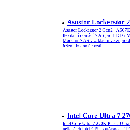
Asustor Lockerstor
Asustor Lockerstor 2 Gen2+ AS6
flexibilní domácí NAS pro HDD i 
Moderní NAS v základní verzi pro 
řešení do domácnosti.
Intel Core Ultra 7 2
Intel Core Ultra 7 270K Plus a Ul
nejlepších Intel CPU současnosti?
Pá