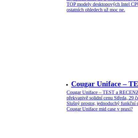
TOP modely desktopových Intel CPU
ostatních ohledech už moc ne.
Cougar Uniface – T
Cougar Uniface – TEST a RECENZE
překvapivě solidní cenu
Středa, 29 
Slušný prostor, jednoduchý funkční 
Cougar Uniface mid case v praxi?