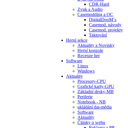
CDR-Hard
Zvuk a Audio
Casemodding a OC
DigitalDooM´s
Casemod. návody
Casemod. projekty
Taktování
Herní sekce
Aktuality a Novinky
Herní konzole
Recenze her
Software
Linux
Windows
Aktuality
Procesory-CPU
Grafické karty-GPU
Základní desky-MB
Periferie
Notebook - NB
ukládání dat-média
Software
Aktuality
Články o webu
Reklama a PR