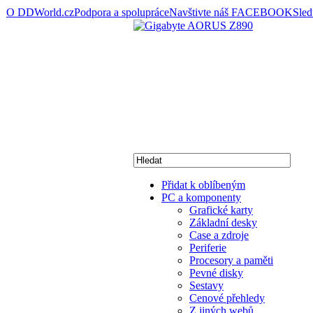
O DDWorld.cz
Podpora a spolupráce
Navštivte náš FACEBOOK
Sle
Přidat k oblíbeným
PC a komponenty
Grafické karty
Základní desky
Case a zdroje
Periferie
Procesory a paměti
Pevné disky
Sestavy
Cenové přehledy
Z jiných webů