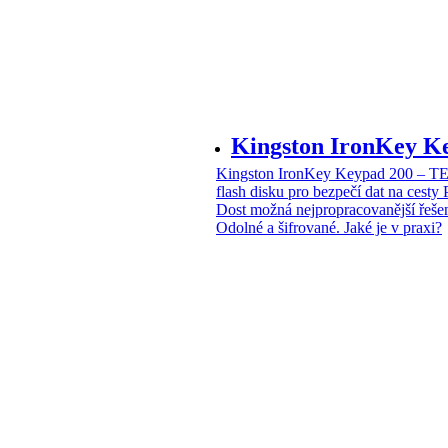
Kingston IronKey 
Kingston IronKey Keypad 200 – 
flash disku pro bezpečí dat na cesty
Dost možná nejpropracovanější řeše
Odolné a šifrované. Jaké je v praxi?