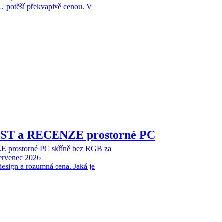
 potěší překvapivě cenou. V
EST a RECENZE prostorné PC
 prostorné PC skříně bez RGB za
červenec 2026
design a rozumná cena. Jaká je