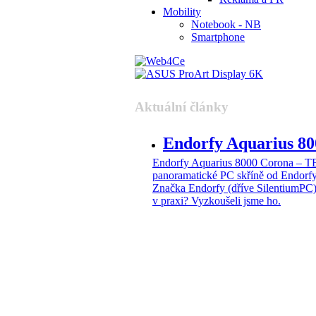
Mobility
Notebook - NB
Smartphone
Aktuální články
Endorfy Aquarius 
Endorfy Aquarius 8000 Corona –
panoramatické PC skříně od Endorf
Značka Endorfy (dříve SilentiumPC)
v praxi? Vyzkoušeli jsme ho.