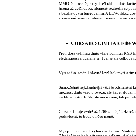
MMO, či obecně pro ty, kteří rádi hodně tlačí
jména už delší dobu, nicméně rozhodla se pomě
s bezdrátovým fungováním. A DDWorld.cz dosta
zprávy můžeme nabídnout rovnou i recenzi a v
CORSAIR SCIMITAR Elite W
Proti dosavadnímu drátovému Scimitar RGB El
elegantnější a ucelenější. Tvar je ale celkově 
Výrazně se změnil hlavně levý bok myši s tím 
Samozřejmě nejzásadnější věcí je odstranění 
možnost drátového provozu, ale kabel slouží hl
rychlého 2,4GHz Slipstream režimu, tak pomalejš
Corsair slibuje výdrž až 120Hz na 2,4GHz rež
podsvícení, to bude o něco méně.
Myš přichází na trh vybavená Corsair Marksma
Zásadní je pak ale přítomnost celkem 16 plně p