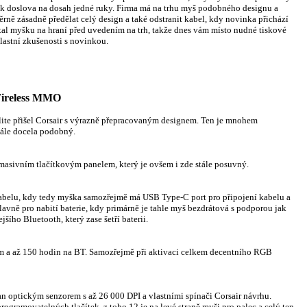
tek doslova na dosah jedné ruky. Firma má na trhu myš podobného designu a
rně zásadně předělat celý design a také odstranit kabel, kdy novinka přichází
l myšku na hraní před uvedením na trh, takže dnes vám místo nudné tiskové
lastní zkušenosti s novinkou.
ireless MMO
ite přišel Corsair s výrazně přepracovaným designem. Ten je mnohem
stále docela podobný.
masivním tlačítkovým panelem, který je ovšem i zde stále posuvný.
kabelu, kdy tedy myška samozřejmě má USB Type-C port pro připojení kabelu a
avně pro nabití baterie, kdy primárně je tahle myš bezdrátová s podporou jak
ího Bluetooth, který zase šetří baterii.
im a až 150 hodin na BT. Samozřejmě při aktivaci celkem decentního RGB
n optickým senzorem s až 26 000 DPI a vlastními spínači Corsair návrhu.
rogramovatelných tlačítek, z toho 12 je na levé straně myši pro palec a celý ten