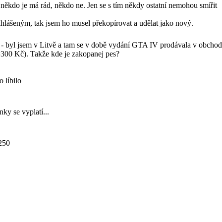
e někdo je má rád, někdo ne. Jen se s tím někdy ostatní nemohou smířit
přihlášeným, tak jsem ho musel překopírovat a udělat jako nový.
s - byl jsem v Litvě a tam se v době vydání GTA IV prodávala v obchod
=300 Kč). Takže kde je zakopanej pes?
o líbilo
ky se vyplatí...
 250