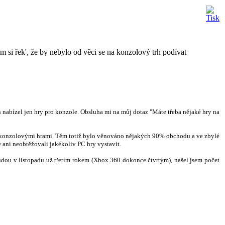
m si řek', že by nebylo od věci se na konzolový trh podívat
nabízel jen hry pro konzole. Obsluha mi na můj dotaz "Máte třeba nějaké hry na
 s konzolovými hrami. Těm totiž bylo věnováno nějakých 90% obchodu a ve zbylé
 ani neobtěžovali jakékoliv PC hry vystavit.
 budou v listopadu už třetím rokem (Xbox 360 dokonce čtvrtým), našel jsem počet