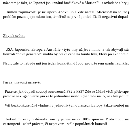
názorem je fakt, že Japonci jsou známí hračičkové a MotionPlus ovladače a hry 
Druhou zajímavostí je neúspěch Xboxu 360. Zde narazil Microsoft na to, že pr
problém poznat japonskou hru, téměř už na první pohled. Další negativní dopad m
Zbytek světa..
USA, Japonsko, Evropa a Austrálie - tyto trhy už jsou mimo, a tak zbývají stá
konzolí "nové generace", mohla by právě cena na tomto trhu, který po ekonomic
Navíc zde to nebude mít jen jeden konkrétní důvod, protože sem spadá například i
Pár zajímavostí na závěr..
Ptáte se, jak dopadl souboj sourozenců PS2 a PS3? Zde se žádné větší překvapení n
protože next-gen verze jim za to jednoduše nestojí (nehledě na to, že i hry jsou pr
Wii bezkonkurenčně vládne i v jednotlivých oblastech Evropy, takže souboj na 
Netvrdím, že tyto důvody jsou ty jediné nebo 100% správné. Proto budu rád, k
zastoupení - ať už právem, či neprávem - stále populárních konzolí.