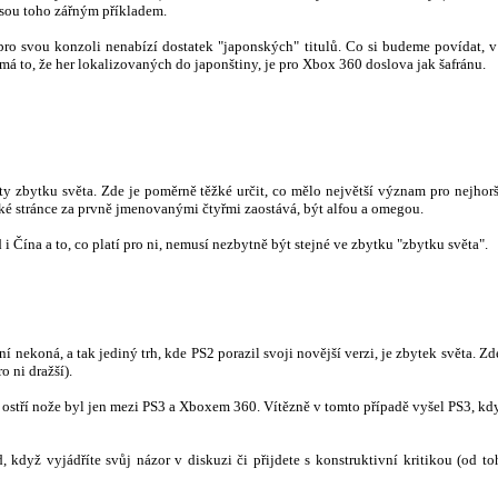
jsou toho zářným příkladem.
o svou konzoli nenabízí dostatek "japonských" titulů. Co si budeme povídat, v
á to, že her lokalizovaných do japonštiny, je pro Xbox 360 doslova jak šafránu.
ty zbytku světa. Zde je poměrně těžké určit, co mělo největší význam pro nejho
ké stránce za prvně jmenovanými čtyřmi zaostává, být alfou a omegou.
 Čína a to, co platí pro ni, nemusí nezbytně být stejné ve zbytku "zbytku světa".
ekoná, a tak jediný trh, kde PS2 porazil svoji novější verzi, je zbytek světa. Zde t
o ni dražší).
ostří nože byl jen mezi PS3 a Xboxem 360. Vítězně v tomto případě vyšel PS3, kdy
dyž vyjádříte svůj názor v diskuzi či přijdete s konstruktivní kritikou (od to