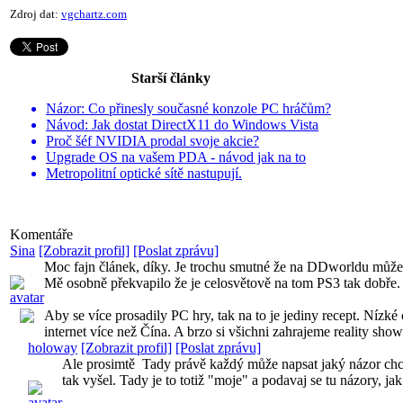
Zdroj dat:
vgchartz.com
Starší články
Názor: Co přinesly současné konzole PC hráčům?
Návod: Jak dostat DirectX11 do Windows Vista
Proč šéf NVIDIA prodal svoje akcie?
Upgrade OS na vašem PDA - návod jak na to
Metropolitní optické sítě nastupují.
Komentáře
Sina
[Zobrazit profil]
[Poslat zprávu]
Moc fajn článek, díky. Je trochu smutné že na DDworldu může vy
Mě osobně překvapilo že je celosvětově na tom PS3 tak dobře.
Aby se více prosadily PC hry, tak na to je jediny recept. Nízké
internet více než Čína. A brzo si všichni zahrajeme reality show
holoway
[Zobrazit profil]
[Poslat zprávu]
Ale prosimtě
Tady právě každý může napsat jaký názor chce a
tak vyšel. Tady je to totiž "moje" a podavaj se tu názory, jak