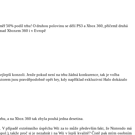
téměř 50% podíl trhu! O druhou polovinu se dělí PS3 a Xbox 360, přičemž druhá
S3 nad Xboxem 360 i v Evropě
ejlepší konzoli. Jenže pokud není na trhu žádná konkurence, tak je volba
aktorem jsou pravděpodobně opět hry, kdy například exkluzivní Halo dokázalo
rhu, a na Xbox 360 tak zbyla pouhá jedna desetina.
. V případě extrémního úspěchu Wii za to může především fakt, že Nintendo má
ol.), takže proč si je nezahrát i na Wii v lepší kvalitě? Čistě pak mým osobním