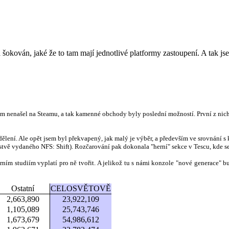
šokován, jaké že to tam mají jednotlivé platformy zastoupení. A tak jse
nenašel na Steamu, a tak kamenné obchody byly poslední možností. První z nich 
lení. Ale opět jsem byl překvapený, jak malý je výběr, a především ve srovnání
stvě vydaného NFS: Shift). Rozčarování pak dokonala "herní" sekce v Tescu, kde se
rním studiím vyplatí pro ně tvořit. A jelikož tu s námi konzole "nové generace"
Ostatní
CELOSVĚTOVĚ
2,663,890
23,922,109
1,105,089
25,743,746
1,673,679
54,986,612