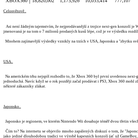
XBOX360
18,820,002
1,173,926
10,035,414
777,107
Celosvětově..
Asi není žádným tajemstvím, že nejprodávanější z trojice next-gen konzolí je W
jmenovaná je na tom o 7 milionů prodaných kusů lépe, což je ve výsledku rozdíl
Mnohem zajímavější výsledky vznikly na trzích v USA, Japonsku a "zbytku svět
USA..
Na americkém trhu nejspíš rozhodlo to, že Xbox 360 byl první uvedenou next-gen 
jednoduchá. Navíc když se o rok později začal prodávat i PS3, Xbox 360 mohl z
některé zákazníky zlákat.
Japonsko..
Japonsko je regionem, ve kterém Nintendo Wii dosahuje téměř dvou třetin všech
Čím to? Na internetu se objevilo mnoho zapálených diskuzí o tom, že "Japonc
jako jediné dlouhodobou tradici ve výrobě kapesních konzolí (ať už GameBoy, Ga