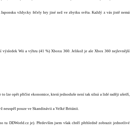
 Japonsku vždycky frčely hry jiné než ve zbytku světa. Každý z vás jistě nemá
rší výsledek Wii a výhru (41 %) Xboxu 360. Jelikož je ale Xbox 360 nejlevnější
o lze opět přičíst ekonomice, která jednoduše není tak silná a lidé raději ušetří,
ž neuspěl pouze ve Skandinávii a Velké Británii.
ho tu DDWorld.cz je). Především jsem však chtěl přehledně zobrazit jednotlivé