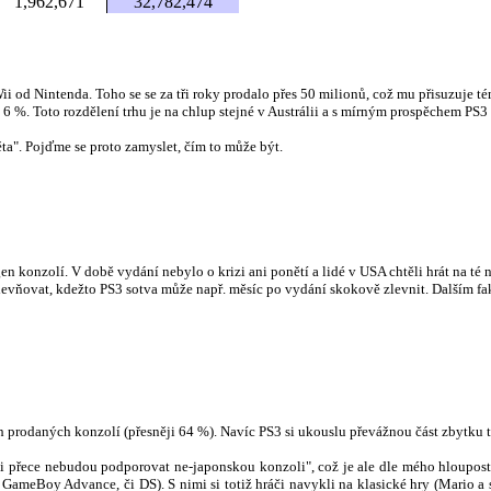
1,962,671
32,782,474
ii od Nintenda. Toho se se za tři roky prodalo přes 50 milionů, což mu přisuzuje 
 6 %. Toto rozdělení trhu je na chlup stejné v Austrálii a s mírným prospěchem P
a". Pojďme se proto zamyslet, čím to může být.
konzolí. V době vydání nebylo o krizi ani ponětí a lidé v USA chtěli hrát na té n
levňovat, kdežto PS3 sotva může např. měsíc po vydání skokově zlevnit. Dalším f
 prodaných konzolí (přesněji 64 %). Navíc PS3 si ukouslu převážnou část zbytku t
i přece nebudou podporovat ne-japonskou konzoli", což je ale dle mého hloupost
meBoy Advance, či DS). S nimi si totiž hráči navykli na klasické hry (Mario a sp