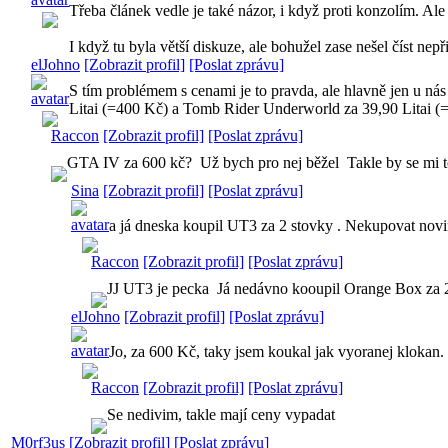
Třeba článek vedle je také názor, i když proti konzolím. Al
I když tu byla větší diskuze, ale bohužel zase nešel číst ne
elJohno
[Zobrazit profil]
[Poslat zprávu]
S tím problémem s cenami je to pravda, ale hlavně jen u ná
Litai (=400 Kč) a Tomb Rider Underworld za 39,90 Litai (
Raccon
[Zobrazit profil]
[Poslat zprávu]
GTA IV za 600 kč?
Už bych pro nej běžel
Takle by se mi t
Sina
[Zobrazit profil]
[Poslat zprávu]
a já dneska koupil UT3 za 2 stovky
. Nekupovat novin
Raccon
[Zobrazit profil]
[Poslat zprávu]
JJ UT3 je pecka
Já nedávno kooupil Orange Box za
elJohno
[Zobrazit profil]
[Poslat zprávu]
Jo, za 600 Kč, taky jsem koukal jak vyoranej klokan.
Raccon
[Zobrazit profil]
[Poslat zprávu]
Se nedivim, takle mají ceny vypadat
M0rf3us
[Zobrazit profil]
[Poslat zprávu]