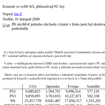
Konzole ve světě frčí, překonávají PC hry
Napsal
Jan P.
Neděle, 01 listopad 2009
Při návštěvě jednoho obchodu s hrami v Irsku jsem byl doslova 
podrobněji.
A v čem že bylo zakopáno jádro pudla? Sháněl jsem hru Commandos, kterou jsem 
PC" ochotně sdělila, ať zkusím obchod o pár dveří dál.
V něm - s všeříkajícím názvem GAME nad dveřmi - jsem konečně našel i PC oddě
jedné desetině byly spíše béčkové PC tituly a několik novinek (včetně tehdy čer
Takže, ony asi ty konzole přece jen budou v zahraničí populární. A proto se he
prodaných konzolí v jednotlivých regionech a o to bych se s Vámi rád podělil.
USA
Japonsko
Evropa
Austrálie
PS2
9,089,825
1,594,761
9,996,514
577,119
PS3
9,859,095
3,763,835
10,227,871
592,338
Wii
25,457,759
8,641,487
17,856,317
1,331,291