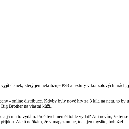
jít článek, který jen nekritizuje PS3 a textury v konzolových hrách, 
 ceny - online distribuce. Kdyby byly nové hry za 3 kila na netu, to b
 Big Brother na vlastní kůži...
 já mu to vydám. Proč bych neměl tohle vydat? Ani nevím, že by se PS3 
 přijdou. Ale tí neříkám, že v magazínu ne, to si jen myslíte, bohužel.