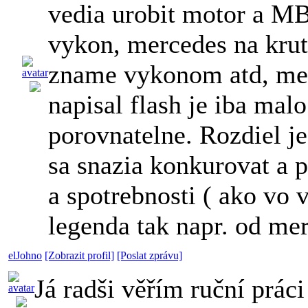
vedia urobit motor a MB
vykon, mercedes na krut
zname vykonom atd, merc
napisal flash je iba ma
porovnatelne. Rozdiel j
sa snazia konkurovat a 
a spotrebnosti ( ako vo 
legenda tak napr. od me
elJohno
[Zobrazit profil]
[Poslat zprávu]
Já radši věřím ruční práci