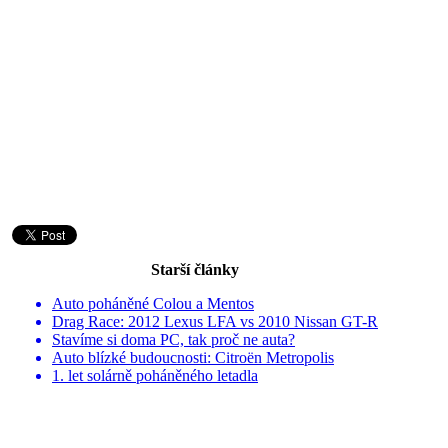
Starší články
Auto poháněné Colou a Mentos
Drag Race: 2012 Lexus LFA vs 2010 Nissan GT-R
Stavíme si doma PC, tak proč ne auta?
Auto blízké budoucnosti: Citroën Metropolis
1. let solárně poháněného letadla