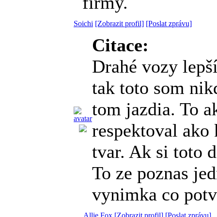
firmy.
Soichi
[Zobrazit profil]
[Poslat zprávu]
Citace:
Drahé vozy lepší
tak toto som ni
tom jazdia. To 
respektoval ako 
tvar. Ak si toto
To ze poznas jed
vynimka co potv
Allie Fox
[Zobrazit profil]
[Poslat zprávu]