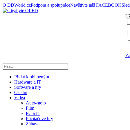
O DDWorld.cz
Podpora a spolupráce
Navštivte náš FACEBOOK
Sle
Už
Za
Přidat k oblíbeným
Hardware a IT
Software a hry
Ostatní
Videa
Auto-moto
Film
PC a IT
Počítačové hry
Zábava