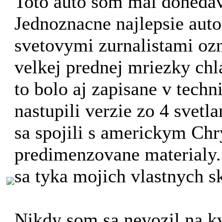
Toto auto som mal donedav
Jednoznacne najlepsie auto
svetovymi zurnalistami ozn
velkej prednej mriezky chl
to bolo aj zapisane v tech
nastupili verzie zo 4 sve
sa spojili s americkym Chr
predimenzovane materialy.
sa tyka mojich vlastnych s
Nikdy som sa nevozil na k