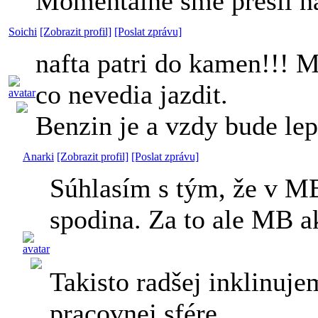
Momentalne sme presli na
Soichi
[Zobrazit profil]
[Poslat zprávu]
nafta patri do kamen!!! 
co nevedia jazdit.
Benzin je a vzdy bude le
Anarki
[Zobrazit profil]
[Poslat zprávu]
Súhlasím s tým, že v MB
spodina. Za to ale MB 
Takisto radšej inklinuje
pracovnej sfére.