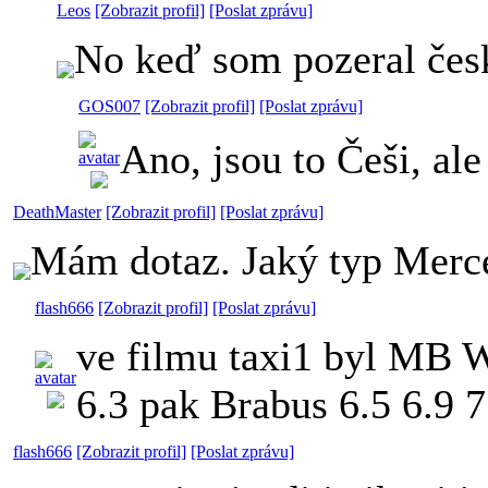
Leos
[Zobrazit profil]
[Poslat zprávu]
No keď som pozeral české
GOS007
[Zobrazit profil]
[Poslat zprávu]
Ano, jsou to Češi, al
DeathMaster
[Zobrazit profil]
[Poslat zprávu]
Mám dotaz. Jaký typ Merce
flash666
[Zobrazit profil]
[Poslat zprávu]
ve filmu taxi1 byl MB W
6.3 pak Brabus 6.5 6.9 7.
flash666
[Zobrazit profil]
[Poslat zprávu]