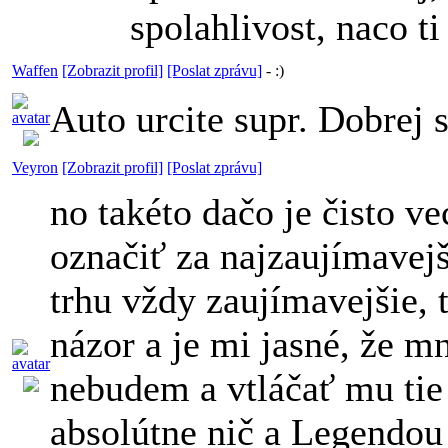
spolahlivost, naco t
Waffen
[Zobrazit profil]
[Poslat zprávu]
-
:)
Auto urcite supr. Dobrej
Veyron
[Zobrazit profil]
[Poslat zprávu]
no takéto dačo je čisto v
označiť za najzaujímavej
trhu vždy zaujímavejšie, 
názor a je mi jasné, že 
nebudem a vtláčať mu tie
absolútne nič a Legendou