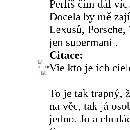
Perlíš čím dál ví
Docela by mě zají
Lexusů, Porsche, 
jen supermani
.
Citace:
Vie kto je ich cie
To je tak trapný,
na věc, tak já os
jedno. Jo a chudá