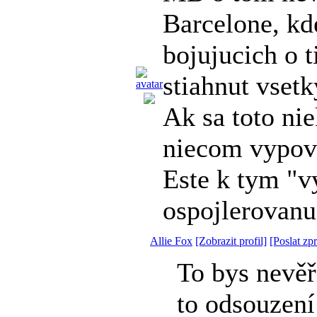
Barcelone, kde
bojujucich o t
stiahnut vsetk
Ak sa toto ni
niecom vypov
Este k tym "
ospojlerovanu
Allie Fox
[Zobrazit profil]
[Poslat zp
To bys nevěř
to odsouzení