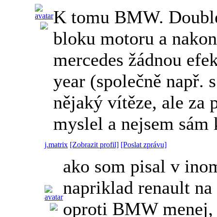
K tomu BMW. Double-v
bloku motoru a nakon
mercedes žádnou efek
year (společně např. 
nějaký vítěze, ale za
myslel a nejsem sám k
j.matrix
[Zobrazit profil]
[Poslat zprávu]
ako som pisal v inom
napriklad renault n
oproti BMW menej, p