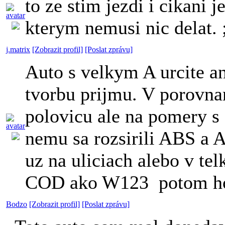
to ze stim jezdi i cikani j
kterym nemusi nic delat.
j.matrix
[Zobrazit profil]
[Poslat zprávu]
Auto s velkym A urcite an
tvorbu prijmu. V porovna
polovicu ale na pomery s 
nemu sa rozsirili ABS a A
uz na uliciach alebo v tel
COD ako W123
potom h
Bodzo
[Zobrazit profil]
[Poslat zprávu]