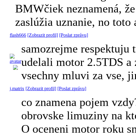
BMWčiek neznamená, že ne
zaslúžia uznanie, no toto
flash666
[Zobrazit profil]
[Poslat zprávu]
samozrejme respektuju t
udelali motor 2.5TDS a z
vsechny mluvi za vse, j
j.matrix
[Zobrazit profil]
[Poslat zprávu]
co znamena pojem vzdy?
obrovske limuziny na kt
O oceneni motor roku sm