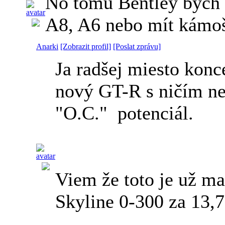
No tomu Bentley bych t
A8, A6 nebo mít kámoš
Anarki
[Zobrazit profil]
[Poslat zprávu]
Ja radšej miesto kon
nový GT-R s ničím ne
"O.C."
potenciál.
Viem že toto je už 
Skyline 0-300 za 13,