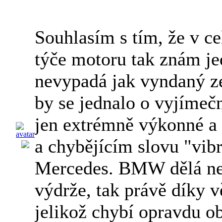
Souhlasím s tím, že v c
týče motoru tak znám je
nevypadá jak vyndaný ze
by se jednalo o vyjímeč
jen extrémně výkonné a
a chybějícím slovu "vib
Mercedes. BMW dělá nejle
výdrže, tak právě díky 
jelikož chybí opravdu obj