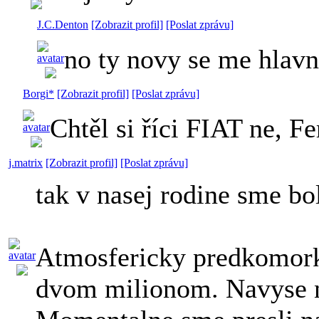
J.C.Denton
[Zobrazit profil]
[Poslat zprávu]
no ty novy se me hlavne
Borgi*
[Zobrazit profil]
[Poslat zprávu]
Chtěl si říci FIAT ne, F
j.matrix
[Zobrazit profil]
[Poslat zprávu]
tak v nasej rodine sme b
Atmosfericky predkomorko
dvom milionom. Navyse na