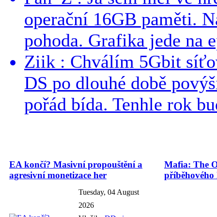
operační 16GB paměti. N
pohoda. Grafika jede na e
Ziik : Chválím 5Gbit síť
DS po dlouhé době povýši
pořád bída. Tenhle rok bud
EA končí? Masivní propouštění a
Mafia: The O
agresivní monetizace her
příběhového
Tuesday, 04 August
2026