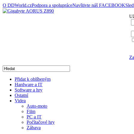
O DDWorld.cz
Podpora a spolupráce
Navštivte náš FACEBOOK
Sle
Už
Za
Přidat k oblíbeným
Hardware a IT
Software a hry
Ostatní
Videa
Auto-moto
Film
PC a IT
Počítačové hry
Zábava