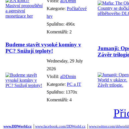
Vložil:
aDDmin
Kategorie:
Počítačové
hry
Spuštěno: 496x
Komentářů: 2
Budeme stavět vysoké komíny v
Jumanji: Ope
PC? Snižují teploty!
Závěr trilogie
Wednesday, 29 July
2026
Vložil:
aDDmin
Kategorie:
PC a IT
Spuštěno: 1370x
Komentářů: 4
Při
www.DDWorld.cz
│
www.facebook.com/DDWorld.cz
│
www.twitter.com/ddworld