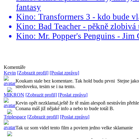
fantasy
Kino: Transformers 3 - kdo bude v
Kino: Bad Teacher - pěkně zlobivá 
Kino: Mr. Popper's Penguins - Jim 
Komentáře
Kevin
[Zobrazit profil]
[Poslat zprávu]
Koukam stale bez komentare. Tak hold budu prvni
Stejne jako
stredoveku, tesim se i na tento.
MIKRON
[Zobrazit profil]
[Poslat zprávu]
Kevin opět nezklamal,ještě že tě mám alespoň nestrávím přeh
Conana máš již nějaké info a nebo to bude totál B.
Triplespace
[Zobrazit profil]
[Poslat zprávu]
Tak uz som videl tento film a poviem jedno velke sklamanie