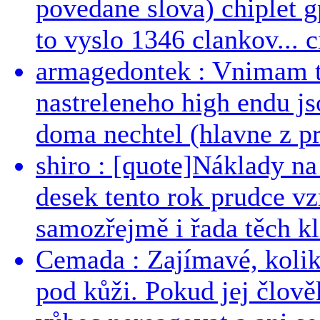
povedane slova) chiplet g
to vyslo 1346 clankov... ci
armagedontek : Vnimam to
nastreleneho high endu js
doma nechtel (hlavne z pr
shiro : [quote]Náklady n
desek tento rok prudce vzr
samozřejmě i řada těch kl
Cemada : Zajímavé, kolika
pod kůži. Pokud jej člově