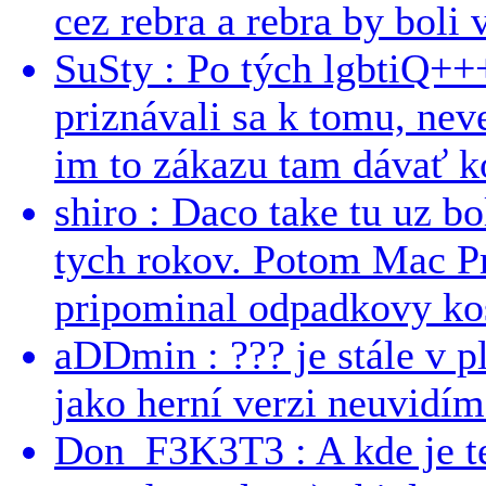
cez rebra a rebra by boli v
SuSty : Po tých lgbtiQ++
priznávali sa k tomu, nev
im to zákazu tam dávať ko
shiro : Daco take tu uz b
tych rokov. Potom Mac Pr
pripominal odpadkovy kos
aDDmin : ??? je stále v pl
jako herní verzi neuvidíme
Don_F3K3T3 : A kde je te