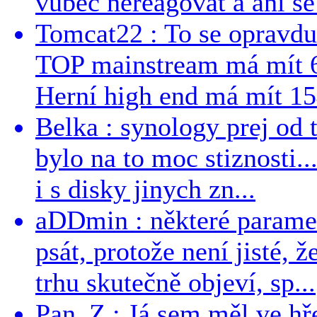
vůbec nereagovat a ani se 
Tomcat22 : To se opravdu
TOP mainstream má mít 
Herní high end má mít 15
Belka : synology prej od t
bylo na to moc stiznosti..
i s disky jinych zn...
aDDmin : některé parame
psát, protože není jisté, ž
trhu skutečně objeví, sp...
Pan_Z : Já sem měl ve hře