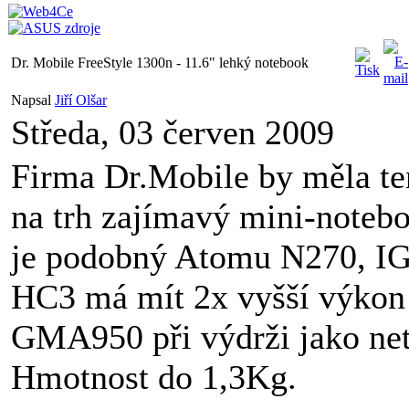
Dr. Mobile FreeStyle 1300n - 11.6" lehký notebook
Napsal
Jiří Olšar
Středa, 03 červen 2009
Firma Dr.Mobile by měla te
na trh zajímavý mini-note
je podobný Atomu N270, I
HC3 má mít 2x vyšší výkon 
GMA950 při výdrži jako ne
Hmotnost do 1,3Kg.