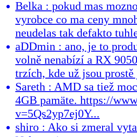
Belka : pokud mas mozno
vyrobce co ma ceny mnohe
neudelas tak defakto tuhle
aDDmin : ano, je to produ
volně nenabízí a RX 9050
trzích, kde už jsou prostě 
Sareth : AMD sa tiež mo
4GB pamäte. https://ww
v=5Qs2yp7ej0Y...
shiro : Ako si zmeral vyt