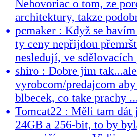
Nehovoriac o tom, ze por
architektury, takze podob
pcmaker : Když se bavím
ty ceny nepřijdou přemršt
nesledují, ve sdělovacích 
shiro : Dobre jim tak...al
vyrobcom/predajcom aby z
blbecek, co take prachy ..
Tomcat22 : Měli tam dát 
24GB a 256-bit, to by byla