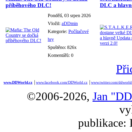
příběhového DLC!
DLC a hlavně
Pondělí, 03 srpen 2026
Vložil:
aDDmin
Kategorie:
Počítačové
hry
Spuštěno: 826x
Komentářů: 0
Při
www.DDWorld.cz
│
www.facebook.com/DDWorld.cz
│
www.twitter.com/ddworld
©2006-2026,
Jan "DD
vy
publikace: