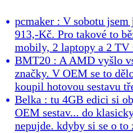
pcmaker : V sobotu jsem j
913,-Kč. Pro takové to bě
mobily, 2 laptopy a 2 TV 
BMT20 : A AMD vyšlo vst
značky. V OEM se to dělo
koupil hotovou sestavu tře
Belka : tu 4GB edici si o
OEM sestav... do klasick
nepujde. kdyby si se o to 