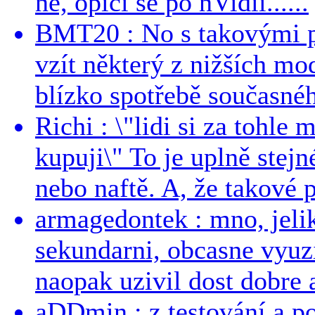
ne, opičí se po nVidii......
BMT20 : No s takovými p
vzít některý z nižších mo
blízko spotřebě současnéh
Richi : \"lidi si za tohle
kupuji\" To je uplně stejn
nebo naftě. A, že takové p
armagedontek : mno, jeli
sekundarni, obcasne vyuzi
naopak uzivil dost dobre a
aDDmin : z testování a pou