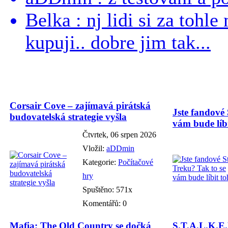
Belka : nj lidi si za tohl
kupuji.. dobre jim tak...
Corsair Cove – zajímavá pirátská
Jste fandové 
budovatelská strategie vyšla
vám bude líbi
Čtvrtek, 06 srpen 2026
Vložil:
aDDmin
Kategorie:
Počítačové
hry
Spuštěno: 571x
Komentářů: 0
Mafia: The Old Country se dočká
S.T.A.L.K.E.