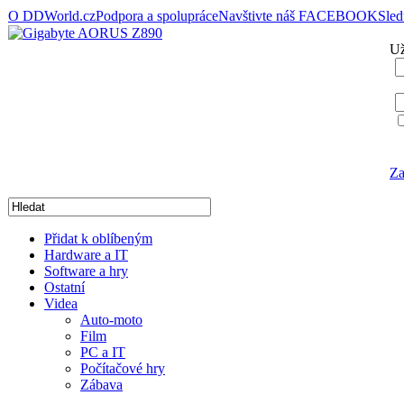
O DDWorld.cz
Podpora a spolupráce
Navštivte náš FACEBOOK
Sle
Už
Za
Přidat k oblíbeným
Hardware a IT
Software a hry
Ostatní
Videa
Auto-moto
Film
PC a IT
Počítačové hry
Zábava