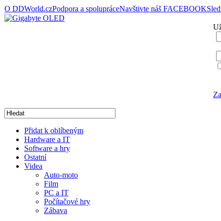
O DDWorld.cz
Podpora a spolupráce
Navštivte náš FACEBOOK
Sle
Už
Za
Přidat k oblíbeným
Hardware a IT
Software a hry
Ostatní
Videa
Auto-moto
Film
PC a IT
Počítačové hry
Zábava