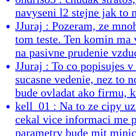
navyseni l2 stejne jak to 
JJuraj : Pozeram, ze mnoh
tom teste. Ten komin ma 
na pasivne prudenie vzduc
JJuraj : To co popisujes v
sucasne vedenie, nez to 
bude ovladat ako firmu, kt
kell_01 : Na to ze cipy u
cekal vice informaci me 
parametry bude mit minici