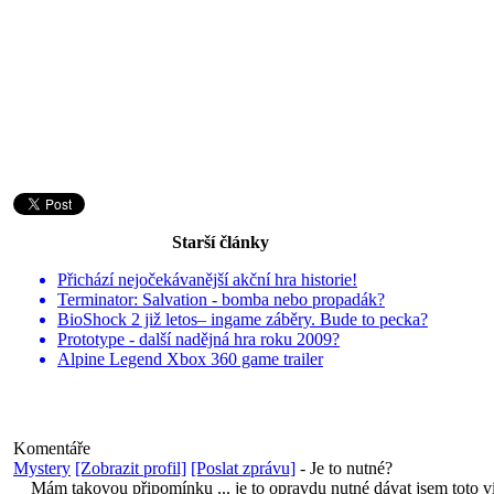
Starší články
Přichází nejočekávanější akční hra historie!
Terminator: Salvation - bomba nebo propadák?
BioShock 2 již letos– ingame záběry. Bude to pecka?
Prototype - další nadějná hra roku 2009?
Alpine Legend Xbox 360 game trailer
Komentáře
Mystery
[Zobrazit profil]
[Poslat zprávu]
-
Je to nutné?
Mám takovou připomínku ... je to opravdu nutné dávat jsem toto vi