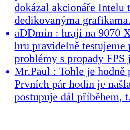
dokázal akcionáře Intelu 
dedikovanýma grafikama..
aDDmin : hraji na 9070 XT
hru pravidelně testujeme
problémy s propady FPS j
Mr.Paul : Tohle je hodně 
Prvních pár hodin je našl
postupuje dál příběhem, t.