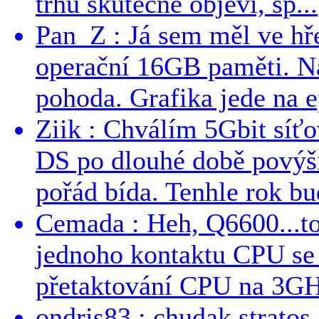
trhu skutečně objeví, sp...
Pan_Z : Já sem měl ve hře
operační 16GB paměti. N
pohoda. Grafika jede na e
Ziik : Chválím 5Gbit síť
DS po dlouhé době povýši
pořád bída. Tenhle rok bud
Cemada : Heh, Q6600...t
jednoho kontaktu CPU s
přetaktování CPU na 3GHz
ondris83 : chudak stratos,