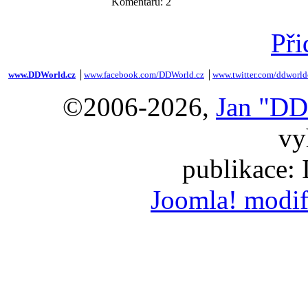
Komentářů: 2
Při
www.DDWorld.cz
│
www.facebook.com/DDWorld.cz
│
www.twitter.com/ddworld
©2006-2026,
Jan "DD
vy
publikace:
Joomla! modif