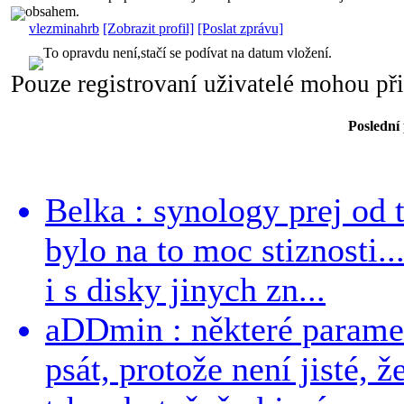
obsahem.
vlezminahrb
[Zobrazit profil]
[Poslat zprávu]
To opravdu není,stačí se podívat na datum vložení.
Pouze registrovaní uživatelé mohou př
Poslední
Belka : synology prej od t
bylo na to moc stiznosti..
i s disky jinych zn...
aDDmin : některé parame
psát, protože není jisté, ž