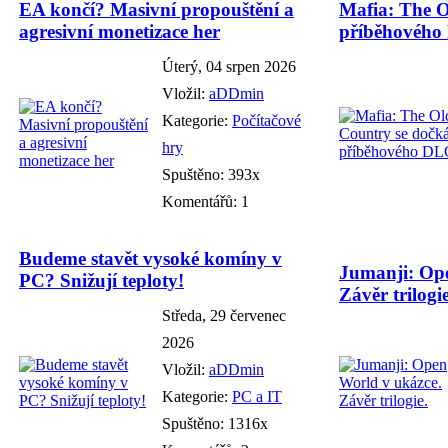
EA končí? Masivní propouštění a
Mafia: The O
agresivní monetizace her
příběhového
Úterý, 04 srpen 2026
Vložil:
aDDmin
Kategorie:
Počítačové
hry
Spuštěno: 393x
Komentářů: 1
Budeme stavět vysoké komíny v
Jumanji: Ope
PC? Snižují teploty!
Závěr trilogie
Středa, 29 červenec
2026
Vložil:
aDDmin
Kategorie:
PC a IT
Spuštěno: 1316x