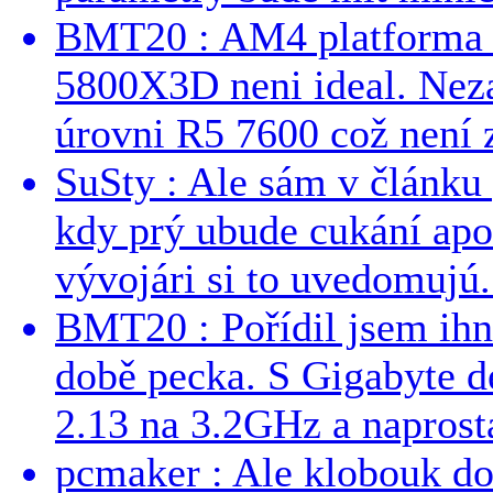
BMT20 : AM4 platforma oh
5800X3D neni ideal. Neza
úrovni R5 7600 což není z
SuSty : Ale sám v článku 
kdy prý ubude cukání apo
vývojári si to uvedomujú..
BMT20 : Pořídil jsem ih
době pecka. S Gigabyte d
2.13 na 3.2GHz a naprostá
pcmaker : Ale klobouk do