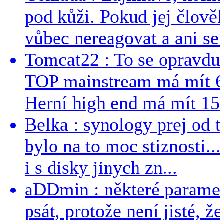
pod kůži. Pokud jej člově
vůbec nereagovat a ani se 
Tomcat22 : To se opravdu
TOP mainstream má mít 
Herní high end má mít 15
Belka : synology prej od t
bylo na to moc stiznosti..
i s disky jinych zn...
aDDmin : některé parame
psát, protože není jisté, ž