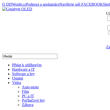
O DDWorld.cz
Podpora a spolupráce
Navštivte náš FACEBOOK
Sle
Už
Za
Přidat k oblíbeným
Hardware a IT
Software a hry
Ostatní
Videa
Auto-moto
Film
PC a IT
Počítačové hry
Zábava