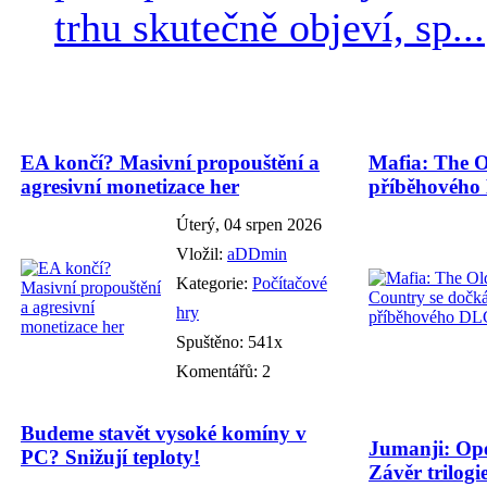
trhu skutečně objeví, sp...
EA končí? Masivní propouštění a
Mafia: The O
agresivní monetizace her
příběhového
Úterý, 04 srpen 2026
Vložil:
aDDmin
Kategorie:
Počítačové
hry
Spuštěno: 541x
Komentářů: 2
Budeme stavět vysoké komíny v
Jumanji: Ope
PC? Snižují teploty!
Závěr trilogie