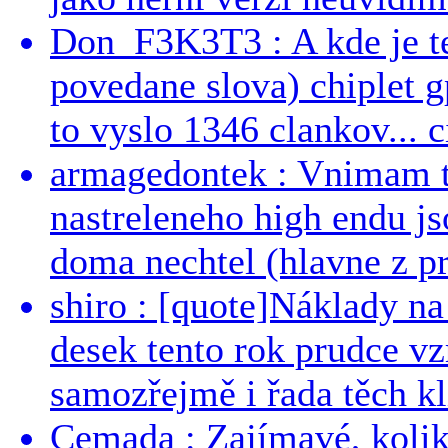
Don_F3K3T3 : A kde je te
povedane slova) chiplet g
to vyslo 1346 clankov... ci
armagedontek : Vnimam to
nastreleneho high endu js
doma nechtel (hlavne z pr
shiro : [quote]Náklady n
desek tento rok prudce vzr
samozřejmě i řada těch kl
Cemada : Zajímavé, kolika