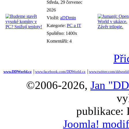
Středa, 29 červenec
2026
Vložil:
aDDmin
Kategorie:
PC a IT
Spuštěno: 1400x
Komentářů: 4
Při
www.DDWorld.cz
│
www.facebook.com/DDWorld.cz
│
www.twitter.com/ddworld
©2006-2026,
Jan "DD
vy
publikace:
Joomla! modif