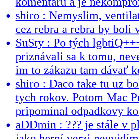
komentářů a je nekomprom
shiro : Nemyslim, ventil
cez rebra a rebra by boli v
SuSty : Po tých lgbtiQ++
priznávali sa k tomu, nev
im to zákazu tam dávať ko
shiro : Daco take tu uz b
tych rokov. Potom Mac Pr
pripominal odpadkovy kos
aDDmin : ??? je stále v pl
jako herní verzi neuvidíme