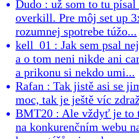
Dudo : už som to tu písal 
overkill. Pre môj set up 
rozumnej spotrebe túžo...
kell_01 : Jak sem psal ne
a o tom neni nikde ani ca
a prikonu si nekdo umi...
Rafan : Tak jistě asi se j
moc, tak je ještě víc zdraž
BMT20 : Ale vždyť je to 
na konkurenčním webu na 