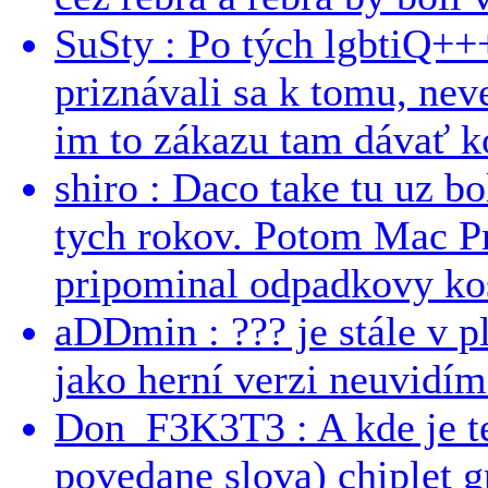
SuSty : Po tých lgbtiQ++
priznávali sa k tomu, nev
im to zákazu tam dávať ko
shiro : Daco take tu uz b
tych rokov. Potom Mac Pr
pripominal odpadkovy kos
aDDmin : ??? je stále v pl
jako herní verzi neuvidíme
Don_F3K3T3 : A kde je te
povedane slova) chiplet g