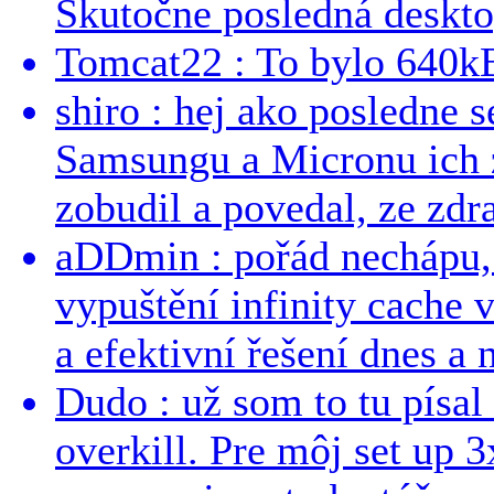
Skutočne posledná desktop
Tomcat22 : To bylo 640kB
shiro : hej ako posledne 
Samsungu a Micronu ich 
zobudil a povedal, ze zdra
aDDmin : pořád nechápu, 
vypuštění infinity cache v
a efektivní řešení dnes a n
Dudo : už som to tu písal 
overkill. Pre môj set up 