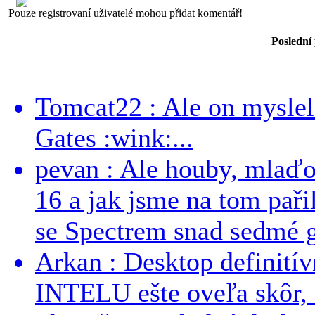
Pouze registrovaní uživatelé mohou přidat komentář!
Poslední
Tomcat22 : Ale on myslel 
Gates :wink:...
pevan : Ale houby, mlaď
16 a jak jsme na tom pařil
se Spectrem snad sedmé g
Arkan : Desktop definit
INTELU ešte oveľa skôr,