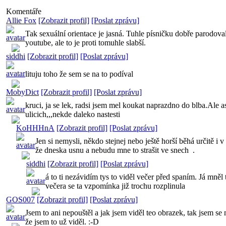
Komentáře
Allie Fox
[Zobrazit profil]
[Poslat zprávu]
Tak sexuální orientace je jasná. Tuhle písničku dobře parodova
youtube, ale to je proti tomuhle slabší.
siddhi
[Zobrazit profil]
[Poslat zprávu]
lituju toho že sem se na to podíval
MobyDict
[Zobrazit profil]
[Poslat zprávu]
kruci, ja se lek, radsi jsem mel koukat naprazdno do blba.Ale 
ulicich,,,nekde daleko nastesti
KoHHHnA
[Zobrazit profil]
[Poslat zprávu]
Jen si nemysli, někdo stejnej nebo ještě horší běhá určitě i
že dneska usnu a nebudu mne to strašit ve snech
.
siddhi
[Zobrazit profil]
[Poslat zprávu]
á to ti nezávidím tys to viděl večer před spaním. Já mněl 
večera se ta vzpomínka již trochu rozplinula
GOS007
[Zobrazit profil]
[Poslat zprávu]
Jsem to ani nepouštěl a jak jsem viděl teo obrazek, tak jsem se
že jsem to už viděl. :-D