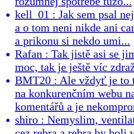
rozumnej spotrebe túžo...
kell_01 : Jak sem psal ne
a o tom neni nikde ani ca
a prikonu si nekdo umi...
Rafan : Tak jistě asi se j
moc, tak je ještě víc zdraž
BMT20 : Ale vždyť je to 
na konkurenčním webu na 
komentářů a je nekomprom
shiro : Nemyslim, ventil
cez rebra a rebra by boli v