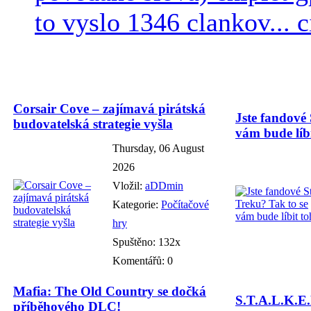
to vyslo 1346 clankov... ci
Corsair Cove – zajímavá pirátská
Jste fandové 
budovatelská strategie vyšla
vám bude líbi
Thursday, 06 August
2026
Vložil:
aDDmin
Kategorie:
Počítačové
hry
Spuštěno: 132x
Komentářů: 0
Mafia: The Old Country se dočká
S.T.A.L.K.E.
příběhového DLC!