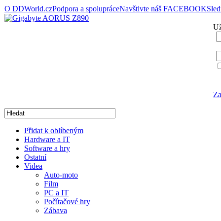
O DDWorld.cz
Podpora a spolupráce
Navštivte náš FACEBOOK
Sle
Už
Za
Přidat k oblíbeným
Hardware a IT
Software a hry
Ostatní
Videa
Auto-moto
Film
PC a IT
Počítačové hry
Zábava