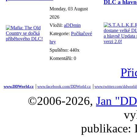
DLC a hlavně
Monday, 03 August
2026
Vložil:
aDDmin
Kategorie:
Počítačové
hry
Spuštěno: 440x
Komentářů: 0
Při
www.DDWorld.cz
│
www.facebook.com/DDWorld.cz
│
www.twitter.com/ddworld
©2006-2026,
Jan "DD
vy
publikace: