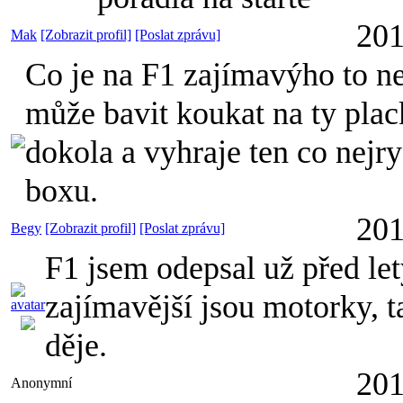
201
Mak
[Zobrazit profil]
[Poslat zprávu]
Co je na F1 zajímavýho to 
může bavit koukat na ty plack
dokola a vyhraje ten co nejry
boxu.
201
Begy
[Zobrazit profil]
[Poslat zprávu]
F1 jsem odepsal už před l
zajímavější jsou motorky, 
děje.
201
Anonymní