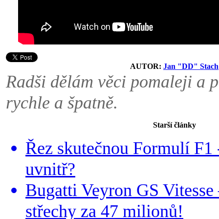
AUTOR:
Jan "DD" Stach
Radši dělám věci pomaleji a 
rychle a špatně.
Starší články
Řez skutečnou Formulí F1 -
uvnitř?
Bugatti Veyron GS Vitesse
střechy za 47 milionů!