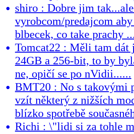
shiro : Dobre jim tak...al
vyrobcom/predajcom aby z
blbecek, co take prachy ..
Tomcat22 : Měli tam dát 
24GB a 256-bit, to by byla
ne, opičí se po nVidii......
BMT20 : No s takovými p
vzít některý z nižších mo
blízko spotřebě současnéh
Richi : \"lidi si za tohle