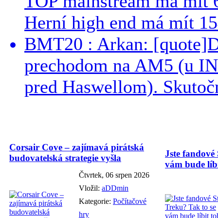
TOP mainstream má mít 
Herní high end má mít 15
BMT20 : Arkan: [quote]De
prechodom na AM5 (u INT
pred Haswellom). Skutočn
Corsair Cove – zajímavá pirátská
Jste fandové 
budovatelská strategie vyšla
vám bude líbi
Čtvrtek, 06 srpen 2026
Vložil:
aDDmin
Kategorie:
Počítačové
hry