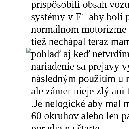
prispôsobili obsah vozu
systémy v F1 aby boli p
normálnom motorizme 
tiež nechápal teraz ma
pohlaď aj keď netvrdím
nariadenie sa prejavy 
následným použitím u 
ale zámer nieje zlý ani
.Je nelogické aby mal 
60 okruhov alebo len pa
poradia na štarte