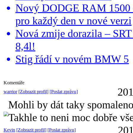
Nový DODGE RAM 1500 – 
pro každý den v nové verzi
Nová zmije dorazila – SR
8,4l!
Stig řádí v novém BMW 5
Komentáře
201
warrior
[Zobrazit profil]
[Poslat zprávu]
Mohli by dát taky spomaleno
Takhle to neni moc dobře vš
201
Kevin
[Zobrazit profil]
[Poslat zprávu]