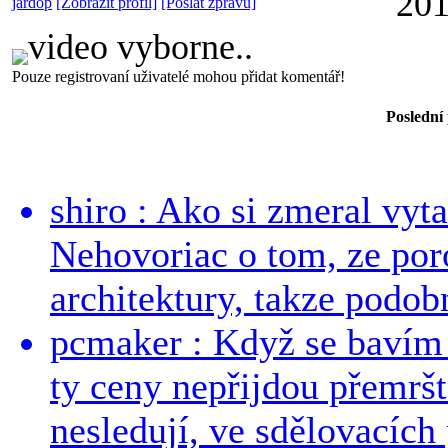
201
jardop
[Zobrazit profil]
[Poslat zprávu]
video vyborne..
Pouze registrovaní uživatelé mohou přidat komentář!
Poslední
shiro : Ako si zmeral vyt
Nehovoriac o tom, ze por
architektury, takze podob
pcmaker : Když se bavím
ty ceny nepřijdou přemršt
nesledují, ve sdělovacích 