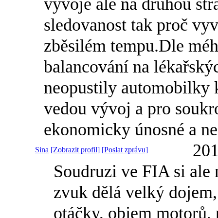
vývoje ale na druhou st
sledovanost tak proč vyví
zběsilém tempu.Dle mého
balancování na lékařský
neopustily automobilky k
vedou vývoj a pro soukr
ekonomicky únosné a ned
201
Sina
[Zobrazit profil]
[Poslat zprávu]
Soudruzi ve FIA si ale
zvuk dělá velký dojem,
otáčky, objem motorů, 