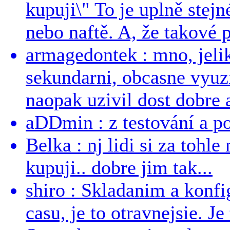
kupuji\" To je uplně stejn
nebo naftě. A, že takové p
armagedontek : mno, jeli
sekundarni, obcasne vyuzi
naopak uzivil dost dobre a
aDDmin : z testování a pou
Belka : nj lidi si za tohl
kupuji.. dobre jim tak...
shiro : Skladanim a konfi
casu, je to otravnejsie. Je