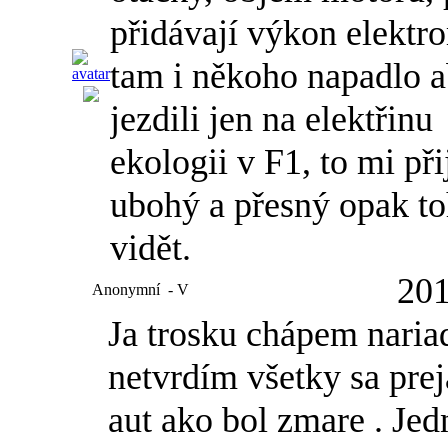
přidávají výkon elektr
tam i někoho napadlo 
jezdili jen na elektřinu
ekologii v F1, to mi při
ubohý a přesný opak toh
vidět.
201
Anonymní
-
V
Ja trosku chápem naria
netvrdím všetky sa pre
aut ako bol zmare . Je