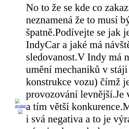
No to že se kde co zakaz
neznamená že to musí bý
špatně.Podívejte se jak 
IndyCar a jaké má návšt
sledovanost.V Indy má n
umění mechaniků v stáji 
konstrukce vozu) čímž je
provozování levnější.Je v
a tím větší konkurence.
i svá negativa a to je v