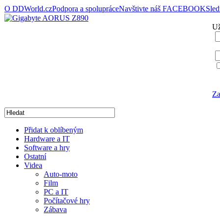
O DDWorld.cz
Podpora a spolupráce
Navštivte náš FACEBOOK
Sle
Už
Za
Přidat k oblíbeným
Hardware a IT
Software a hry
Ostatní
Videa
Auto-moto
Film
PC a IT
Počítačové hry
Zábava