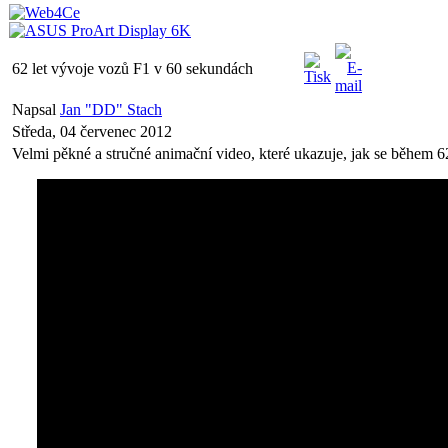
62 let vývoje vozů F1 v 60 sekundách
Napsal
Jan "DD" Stach
Středa, 04 červenec 2012
Velmi pěkné a stručné animační video, které ukazuje, jak se během 6