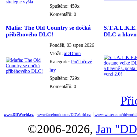
Spuštěno: 459x
Komentářů: 0
Mafia: The Old Country se dočká
S.T.A.L.K.E.
příběhového DLC!
DLC a hlavně
Pondělí, 03 srpen 2026
Vložil:
aDDmin
Kategorie:
Počítačové
hry
Spuštěno: 729x
Komentářů: 0
Při
www.DDWorld.cz
│
www.facebook.com/DDWorld.cz
│
www.twitter.com/ddworld
©2006-2026,
Jan "DD