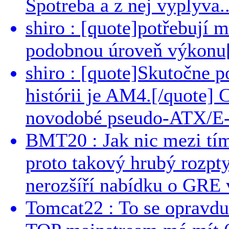
Spotreba a z nej vyplyva..
shiro : [quote]potřebují 
podobnou úroveň výkonu[/
shiro : [quote]Skutočne 
histórii je AM4.[/quote]
novodobé pseudo-ATX/E-
BMT20 : Jak nic mezi tí
proto takový hrubý rozpt
nerozšíří nabídku o GRE v
Tomcat22 : To se opravdu