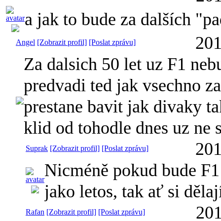
a jak to bude za dalších "pa
201
Angel
[Zobrazit profil]
[Poslat zprávu]
Za dalsich 50 let uz F1 neb
predvadi ted jak vsechno za
prestane bavit jak divaky t
klid od tohodle dnes uz ne 
201
Suprak
[Zobrazit profil]
[Poslat zprávu]
Nicméně pokud bude F1 
jako letos, tak ať si dělaj
201
Rafan
[Zobrazit profil]
[Poslat zprávu]