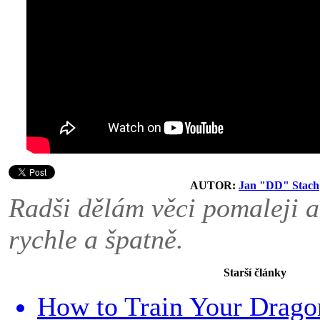
AUTOR:
Jan "DD" Stach
Radši dělám věci pomaleji a
rychle a špatně.
Starší články
How to Train Your Drago