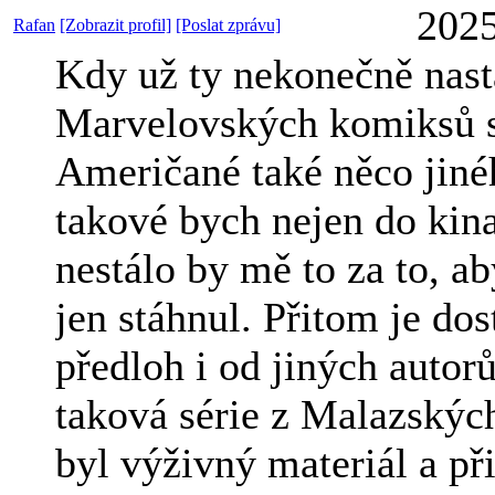
2025
Rafan
[Zobrazit profil]
[Poslat zprávu]
Kdy už ty nekonečně nas
Marvelovských komiksů s
Američané také něco jin
takové bych nejen do kina
nestálo by mě to za to, ab
jen stáhnul. Přitom je do
předloh i od jiných autorů
taková série z Malazský
byl výživný materiál a př