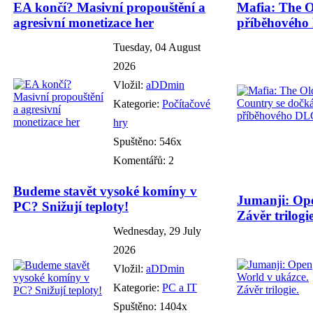
EA končí? Masivní propouštění a
Mafia: The O
agresivní monetizace her
příběhového
Tuesday, 04 August
2026
Vložil:
aDDmin
Kategorie:
Počítačové
hry
Spuštěno: 546x
Komentářů: 2
Budeme stavět vysoké komíny v
Jumanji: Ope
PC? Snižují teploty!
Závěr trilogie
Wednesday, 29 July
2026
Vložil:
aDDmin
Kategorie:
PC a IT
Spuštěno: 1404x