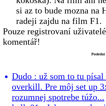
kokoska). Na film ani n
si az to bude mozna na
radeji zajdu na film F1.
Pouze registrovaní uživatel
komentář!
Poslední
Dudo : už som to tu písal 
overkill. Pre môj set up 
rozumnej spotrebe túžo...