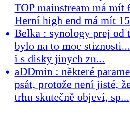
TOP mainstream má mít 
Herní high end má mít 15
Belka : synology prej od t
bylo na to moc stiznosti..
i s disky jinych zn...
aDDmin : některé parame
psát, protože není jisté, ž
trhu skutečně objeví, sp...