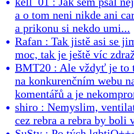
kell_01 : Jak sem psal ne
a o tom neni nikde ani ca
a prikonu si nekdo umi...
Rafan : Tak jistě asi se j
moc, tak je ještě víc zdraž
BMT20 : Ale vždyť je to 
na konkurenčním webu na 
komentářů a je nekomprom
shiro : Nemyslim, ventil
cez rebra a rebra by boli v
SuSty : Po tých lgbtiQ++