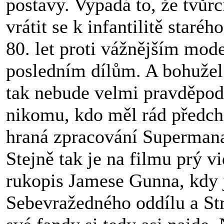
postavy. Vypadá to, že tvůrc
vrátit se k infantilitě staréh
80. let proti vážnějším mod
posledním dílům. A bohužel
tak nebude velmi pravděpod
nikomu, kdo měl rád předch
hraná zpracování Superman
Stejně tak je na filmu prý vi
rukopis Jamese Gunna, kdy 
Sebevražedného oddílu a Str