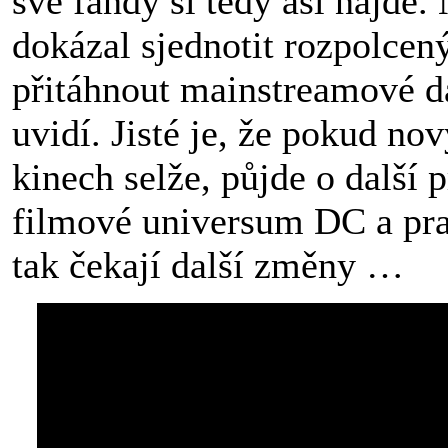
své fandy si tedy asi najde
dokázal sjednotit rozpolce
přitáhnout mainstreamové d
uvidí. Jisté je, že pokud n
kinech selže, půjde o další 
filmové universum DC a pr
tak čekají další změny …