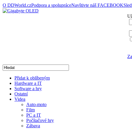
O DDWorld.cz
Podpora a spolupráce
Navštivte náš FACEBOOK
Sle
Už
Za
Přidat k oblíbeným
Hardware a IT
Software a hry
Ostatní
Videa
Auto-moto
Film
PC a IT
Počítačové hry
Zábava