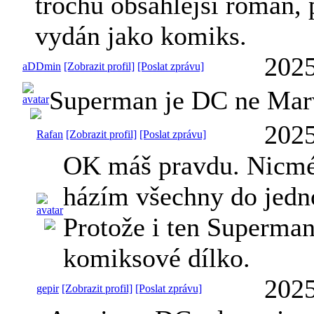
trochu obsáhlejší román,
vydán jako komiks.
2025
aDDmin
[Zobrazit profil]
[Poslat zprávu]
Superman je DC ne Marv
2025
Rafan
[Zobrazit profil]
[Poslat zprávu]
OK máš pravdu. Nicmén
házím všechny do jedn
Protože i ten Superma
komiksové dílko.
2025
gepir
[Zobrazit profil]
[Poslat zprávu]