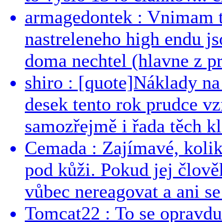
armagedontek : Vnimam to
nastreleneho high endu js
doma nechtel (hlavne z pr
shiro : [quote]Náklady n
desek tento rok prudce vzr
samozřejmě i řada těch kl
Cemada : Zajímavé, kolika
pod kůži. Pokud jej člově
vůbec nereagovat a ani se 
Tomcat22 : To se opravdu