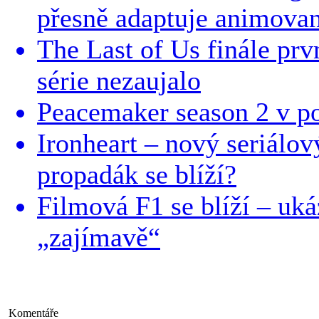
přesně adaptuje animova
The Last of Us finále prv
série nezaujalo
Peacemaker season 2 v p
Ironheart – nový seriá
propadák se blíží?
Filmová F1 se blíží – uk
„zajímavě“
Komentáře