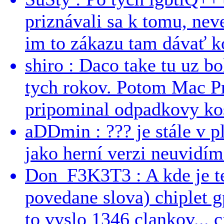
priznávali sa k tomu, nev
im to zákazu tam dávať ko
shiro : Daco take tu uz b
tych rokov. Potom Mac Pr
pripominal odpadkovy kos
aDDmin : ??? je stále v pl
jako herní verzi neuvidíme
Don_F3K3T3 : A kde je te
povedane slova) chiplet g
to vyslo 1346 clankov... ci