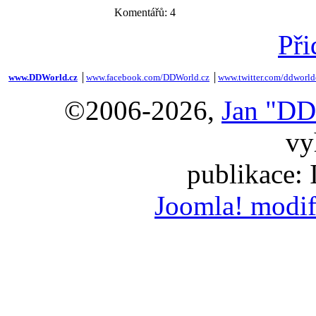
Komentářů: 4
Při
www.DDWorld.cz
│
www.facebook.com/DDWorld.cz
│
www.twitter.com/ddworld
©2006-2026,
Jan "DD
vy
publikace:
Joomla! modif