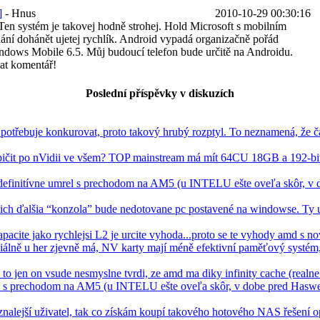
]
-
Hnus
2010-10-29 00:30:16
 Ten systém je takovej hodně strohej. Hold Microsoft s mobilním
hání dohánět ujetej rychlík. Android vypadá organizačně pořád
Windows Mobile 6.5. Můj budoucí telefon bude určitě na Androidu.
dat komentář!
Poslední příspěvky v diskuzích
třebuje konkurovat, proto takový hrubý rozptyl. To neznamená, že č
pičit po nVidii ve všem? TOP mainstream má mít 64CU 18GB a 192-bit
efinitívne umrel s prechodom na AM5 (u INTELU ešte oveľa skôr, v 
 ich ďalšia “konzola” bude nedotovane pc postavené na windowse. Ty u
apacite jako rychlejsi L2 je urcite vyhoda...proto se te vyhody amd s nov
álně u her zjevně má, NV karty mají méně efektivní paměťový systém,
, to jen on vsude nesmyslne tvrdi, ze amd ma diky infinity cache (real
el s prechodom na AM5 (u INTELU ešte oveľa skôr, v dobe pred Haswe
znalejší uživatel, tak co získám koupí takového hotového NAS řešení