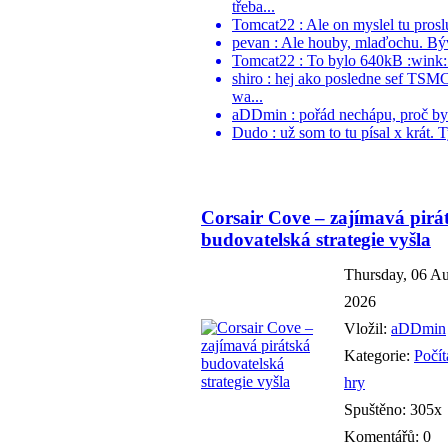
třeba...
Tomcat22 : Ale on myslel tu proslu
pevan : Ale houby, mlaďochu. Býva
Tomcat22 : To bylo 640kB :wink:.
shiro : hej ako posledne sef TSM
wa...
aDDmin : pořád nechápu, proč by ně
Dudo : už som to tu písal x krát. 
Corsair Cove – zajímavá pirá
budovatelská strategie vyšla
Thursday, 06 A
2026
Vložil:
aDDmin
Kategorie:
Počí
hry
Spuštěno: 305x
Komentářů: 0