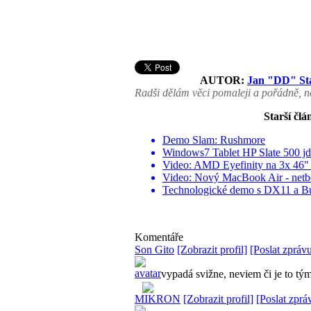
AUTOR:
Jan "DD" St
Radši dělám věci pomaleji a pořádně, ne
Starší člá
Demo Slam: Rushmore
Windows7 Tablet HP Slate 500 jde
Video: AMD Eyefinity na 3x 46
Video: Nový MacBook Air - netb
Technologické demo s DX11 a B
Komentáře
Son Gito
[Zobrazit profil]
[Poslat zpráv
vypadá svižne, neviem či je to 
MIKRON
[Zobrazit profil]
[Poslat zprá