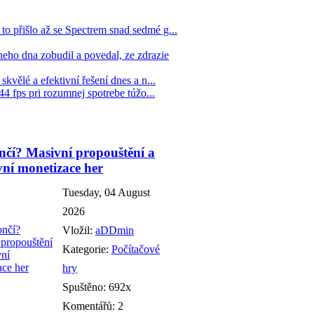
to přišlo až se Spectrem snad sedmé g...
eho dna zobudil a povedal, ze zdrazie
kvělé a efektivní řešení dnes a n...
44 fps pri rozumnej spotrebe túžo...
čí? Masivní propouštění a
vní monetizace her
Tuesday, 04 August
2026
Vložil:
aDDmin
Kategorie:
Počítačové
hry
Spuštěno: 692x
Komentářů: 2