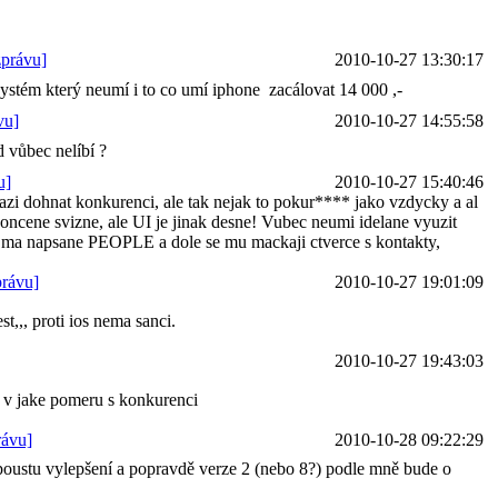
zprávu]
2010-10-27 13:30:17
systém který neumí i to co umí iphone
zacálovat 14 000 ,-
vu]
2010-10-27 14:55:58
 vůbec nelíbí ?
u]
2010-10-27 15:40:46
azi dohnat konkurenci, ale tak nejak to pokur**** jako vzdycky a al
koncene svizne, ale UI je jinak desne! Vubec neumi idelane vyuzit
eje ma napsane PEOPLE a dole se mu mackaji ctverce s kontakty,
právu]
2010-10-27 19:01:09
t,,, proti ios nema sanci.
2010-10-27 19:43:03
e, v jake pomeru s konkurenci
rávu]
2010-10-28 09:22:29
poustu vylepšení a popravdě verze 2 (nebo 8?) podle mně bude o