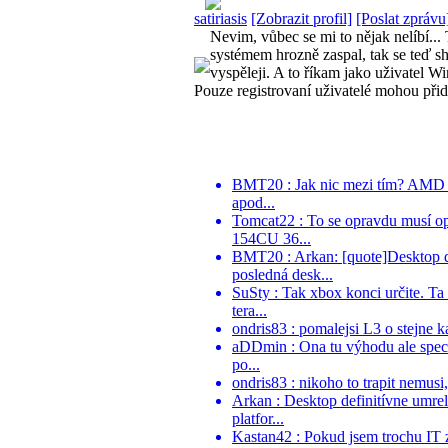
satiriasis
[Zobrazit profil]
[Poslat zprávu
Nevim, vůbec se mi to nějak nelíbí...
systémem hrozně zaspal, tak se teď s
vyspěleji. A to říkam jako uživatel 
Pouze registrovaní uživatelé mohou při
BMT20 : Jak nic mezi tím? AMD po
apod...
Tomcat22 : To se opravdu musí o
154CU 36...
BMT20 : Arkan: [quote]Desktop d
posledná desk...
SuSty : Tak xbox konci určite. Ta
tera...
ondris83 : pomalejsi L3 o stejne k
aDDmin : Ona tu výhodu ale speci
po...
ondris83 : nikoho to trapit nemusi
Arkan : Desktop definitívne umr
platfor...
Kastan42 : Pokud jsem trochu IT 