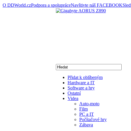
O DDWorld.cz
Podpora a spolupráce
Navštivte náš FACEBOOK
Sle
Přidat k oblíbeným
Hardware a IT
Software a hry
Ostatní
Videa
Auto-moto
Film
PC a IT
Počítačové hry
Zábava