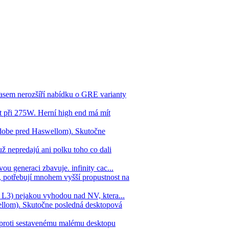
asem nerozšíří nabídku o GRE varianty
 při 275W. Herní high end má mít
dobe pred Haswellom). Skutočne
ž nepredajú ani polku toho co dali
ou generaci zbavuje. infinity cac...
 potřebují mnohem vyšší propustnost na
ne L3) nejakou vyhodou nad NV, ktera...
llom). Skutočne posledná desktopová
 oproti sestavenému malému desktopu