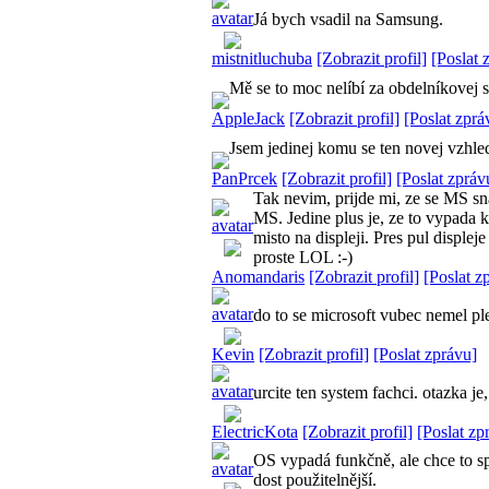
Já bych vsadil na Samsung.
mistnitluchuba
[Zobrazit profil]
[Poslat 
Mě se to moc nelíbí za obdelníkovej 
AppleJack
[Zobrazit profil]
[Poslat zprá
Jsem jedinej komu se ten novej vzhled
PanPrcek
[Zobrazit profil]
[Poslat zpráv
Tak nevim, prijde mi, ze se MS sn
MS. Jedine plus je, ze to vypada 
misto na displeji. Pres pul displ
proste LOL :-)
Anomandaris
[Zobrazit profil]
[Poslat z
do to se microsoft vubec nemel ples
Kevin
[Zobrazit profil]
[Poslat zprávu]
urcite ten system fachci. otazka j
ElectricKota
[Zobrazit profil]
[Poslat zp
OS vypadá funkčně, ale chce to s
dost použitelnější.