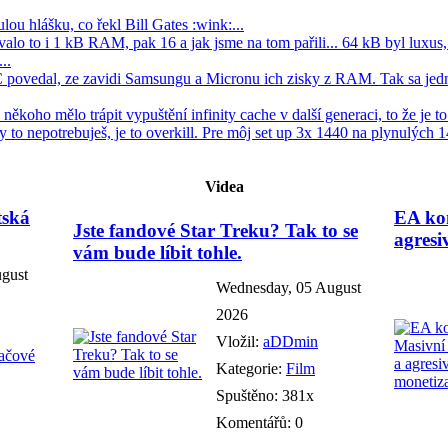
lou hlášku, co řekl Bill Gates :wink:...
lo to i 1 kB RAM, pak 16 a jak jsme na tom pařili... 64 kB byl luxus, 
..
C povedal, ze zavidi Samsungu a Micronu ich zisky z RAM. Tak sa jedn
koho mělo trápit vypuštění infinity cache v další generaci, to že je to s
Ty to nepotrebuješ, je to overkill. Pre môj set up 3x 1440 na plynulých 1
Videa
tská
EA kon
Jste fandové Star Treku? Tak to se
agresi
vám bude líbit tohle.
ugust
Wednesday, 05 August
2026
Vložil:
aDDmin
tačové
Kategorie:
Film
Spuštěno: 381x
Komentářů: 0