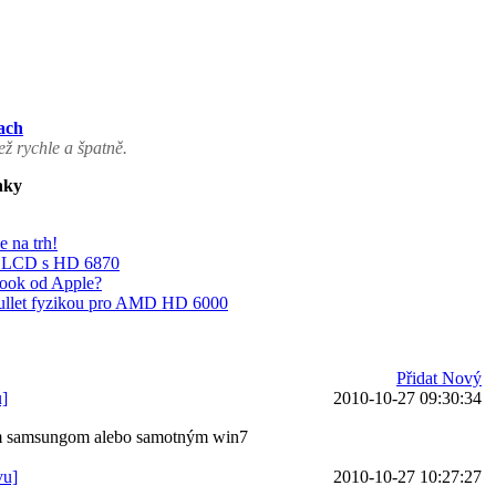
ach
ž rychle a špatně.
nky
 na trh!
" LCD s HD 6870
ook od Apple?
ullet fyzikou pro AMD HD 6000
Přidat Nový
u]
2010-10-27 09:30:34
tým samsungom alebo samotným win7
vu]
2010-10-27 10:27:27