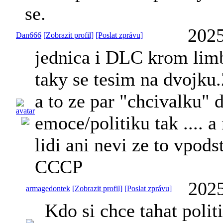
se.
2025
Dan666
[Zobrazit profil]
[Poslat zprávu]
jednica i DLC krom limb
taky se tesim na dvojku
a to ze par "chcivalku" 
emoce/politiku tak .... a
lidi ani nevi ze to vpod
CCCP
2025
armagedontek
[Zobrazit profil]
[Poslat zprávu]
Kdo si chce tahat polit