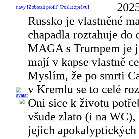
2025
navy
[Zobrazit profil]
[Poslat zprávu]
Russko je vlastněné maf
chapadla roztahuje do 
MAGA s Trumpem je je
mají v kapse vlastně ce
Myslím, že po smrti Cap
v Kremlu se to celé ro
Oni sice k životu potře
všude zlato (i na WC), 
jejich apokalyptických