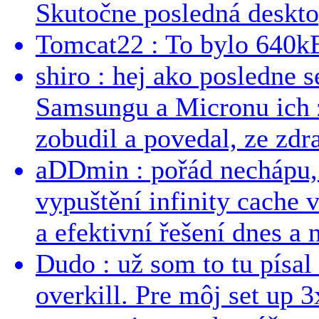
Skutočne posledná desktop
Tomcat22 : To bylo 640kB
shiro : hej ako posledne 
Samsungu a Micronu ich 
zobudil a povedal, ze zdra
aDDmin : pořád nechápu, 
vypuštění infinity cache v
a efektivní řešení dnes a n
Dudo : už som to tu písal 
overkill. Pre môj set up 