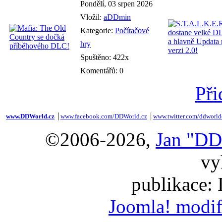
Pondělí, 03 srpen 2026
Vložil:
aDDmin
Kategorie:
Počítačové
hry
Spuštěno: 422x
Komentářů: 0
Při
www.DDWorld.cz
│
www.facebook.com/DDWorld.cz
│
www.twitter.com/ddworld
©2006-2026,
Jan "DD
vy
publikace:
Joomla! modif