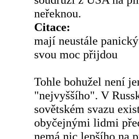
neřeknou.
Citace:
mají neustále panický 
svou moc přijdou
Tohle bohužel není je
"nejvyššího". V Russ
sovětském svazu exist
obyčejnými lidmi pře
nemá nic lepšího na p