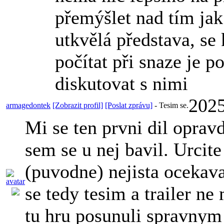
přemýšlet nad tím jak 
utkvělá představa, se 
počítat při snaze je p
diskutovat s nimi
2025
armagedontek
[Zobrazit profil]
[Poslat zprávu]
-
Tesim se.
Mi se ten prvni dil opravd
sem se u nej bavil. Urcit
(puvodne) nejista ocekava
se tedy tesim a trailer ne
tu hru posunuli spravny