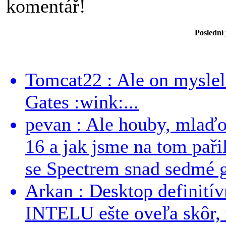
komentář!
Poslední
Tomcat22 : Ale on myslel 
Gates :wink:...
pevan : Ale houby, mlaď
16 a jak jsme na tom pařil
se Spectrem snad sedmé g
Arkan : Desktop definit
INTELU ešte oveľa skôr,