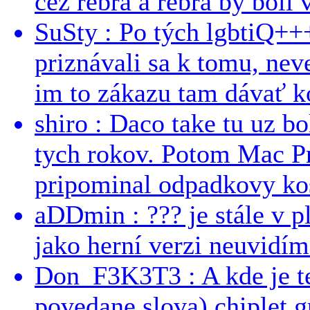
cez rebra a rebra by boli v
SuSty : Po tých lgbtiQ++
priznávali sa k tomu, nev
im to zákazu tam dávať ko
shiro : Daco take tu uz b
tych rokov. Potom Mac Pr
pripominal odpadkovy kos
aDDmin : ??? je stále v pl
jako herní verzi neuvidíme
Don_F3K3T3 : A kde je te
povedane slova) chiplet g