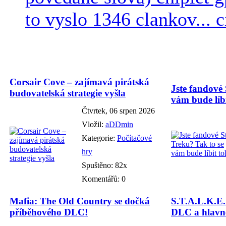
to vyslo 1346 clankov... ci
Corsair Cove – zajímavá pirátská
Jste fandové 
budovatelská strategie vyšla
vám bude líbi
Čtvrtek, 06 srpen 2026
Vložil:
aDDmin
Kategorie:
Počítačové
hry
Spuštěno: 82x
Komentářů: 0
Mafia: The Old Country se dočká
S.T.A.L.K.E.
příběhového DLC!
DLC a hlavně