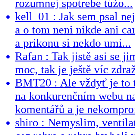
rozumnej spotrebe túžo...
kell_01 : Jak sem psal ne
a o tom neni nikde ani ca
a prikonu si nekdo umi...
Rafan : Tak jistě asi se j
moc, tak je ještě víc zdraž
BMT20 : Ale vždyť je to 
na konkurenčním webu na 
komentářů a je nekomprom
shiro : Nemyslim, ventil