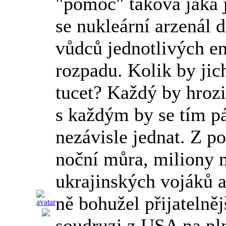
"pomoc" taková jaká j
se nukleární arzenál 
vůdců jednotlivých e
rozpadu. Kolik by jic
tucet? Každý by hroz
s každým by se tím 
nezávisle jednat. Z p
noční můra, miliony 
ukrajinských vojáků a 
ně bohužel přijatelněj
soudruzi z USA na pl