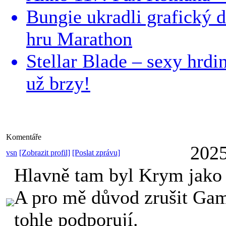
Bungie ukradli grafický 
hru Marathon
Stellar Blade – sexy hrdi
už brzy!
Komentáře
2025
vsn
[Zobrazit profil]
[Poslat zprávu]
Hlavně tam byl Krym jako 
A pro mě důvod zrušit Ga
tohle podporují.