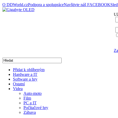
O DDWorld.cz
Podpora a spolupráce
Navštivte náš FACEBOOK
Sle
Už
Za
Přidat k oblíbeným
Hardware a IT
Software a hry
Ostatní
Videa
Auto-moto
Film
PC a IT
Počítačové hry
Zábava