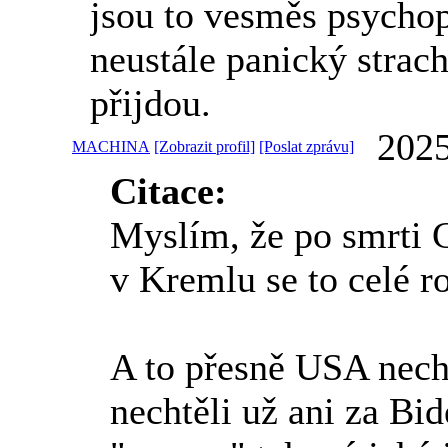
jsou to vesměs psychopa
neustále panický strac
přijdou.
2025
MACHINA
[Zobrazit profil]
[Poslat zprávu]
Citace:
Myslím, že po smrti C
v Kremlu se to celé r
A to přesně USA nech
nechtěli už ani za Bid