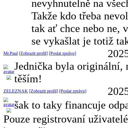
nevyhnutelně na všec
Takže kdo třeba nevol
tak ať chce nebo ne, v
se vykašlat je totiž ta
2025
Mr.Paul
[Zobrazit profil]
[Poslat zprávu]
Jednička byla originální,
těším!
2025
ZELEZNAK
[Zobrazit profil]
[Poslat zprávu]
šak to taky financuje odp
Pouze registrovaní uživatel