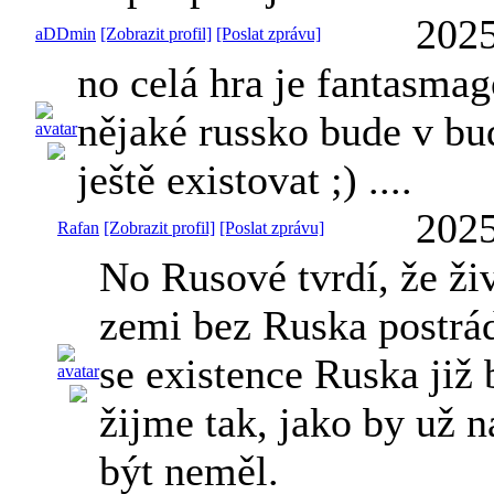
2025
aDDmin
[Zobrazit profil]
[Poslat zprávu]
no celá hra je fantasmago
nějaké russko bude v bu
ještě existovat ;) ....
2025
Rafan
[Zobrazit profil]
[Poslat zprávu]
No Rusové tvrdí, že ži
zemi bez Ruska postrá
se existence Ruska již 
žijme tak, jako by už n
být neměl.