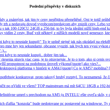
Poslední příspěvky v diskuzích
y a známými, tak jim ty ceny nepřijdou přemrštěné. Oni je totiž průběž
cely trh a nedavaju dovod vyrobcom/predajcom aby znizili ceny. Lebo vzd
 s tak 100-120CU 24GB a 256-bit, to by byla ideální nižší high-end karta
vidím 2 cesty. Buď vzít některý z nižších modelů nové generace, kte
mi kdyz to neustale kupuji\" To je uplně stejné jak nás okrádají na elektř
ro mne hry jen sekundarni, obcasne vyuziti, tak bych ten vyssi vykon na
:)...
ami kdyz to neustale kupuji.. dobre jim tak...
esenia stravis viac casu, je to otravnejsie. Je to o tom, ako si cenis svo
yšší propustnost na podobnou úroveň výkonu[/quote] ako vies?...
 desktopová platforma v histórii je AM4.[/quote] Co je AM5? mobilna
třebuje konkurovat, proto takový hrubý rozptyl. To neznamená, že č
pičit po nVidii ve všem? TOP mainstream má mít 64CU 18GB a 192-bit
efinitívne umrel s prechodom na AM5 (u INTELU ešte oveľa skôr, v 
 ich ďalšia “konzola” bude nedotovane pc postavené na windowse. Ty u