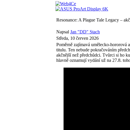
Resonance: A Plague Tale Legacy – akčn
Napsal
Jan "DD" Stach
Středa, 10 červen 2026
Poměrně zajímavá umělecko-hororová akč
titulu. Ten nebude pokračováním předch
akčnější než předchůdci. Tvůrci si ho ku
hlavně oznamují vydání už na 27.8. toh