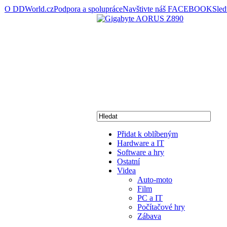
O DDWorld.cz
Podpora a spolupráce
Navštivte náš FACEBOOK
Sle
Přidat k oblíbeným
Hardware a IT
Software a hry
Ostatní
Videa
Auto-moto
Film
PC a IT
Počítačové hry
Zábava