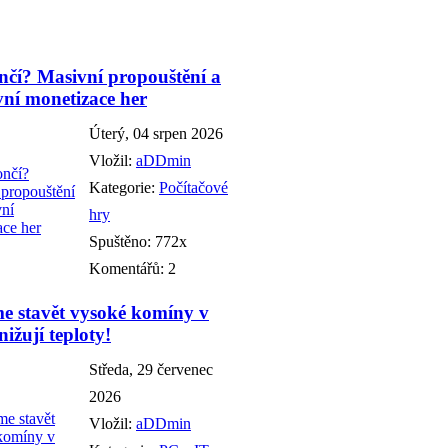
čí? Masivní propouštění a
vní monetizace her
Úterý, 04 srpen 2026
Vložil:
aDDmin
Kategorie:
Počítačové
hry
Spuštěno: 772x
Komentářů: 2
e stavět vysoké komíny v
ižují teploty!
Středa, 29 červenec
2026
Vložil:
aDDmin