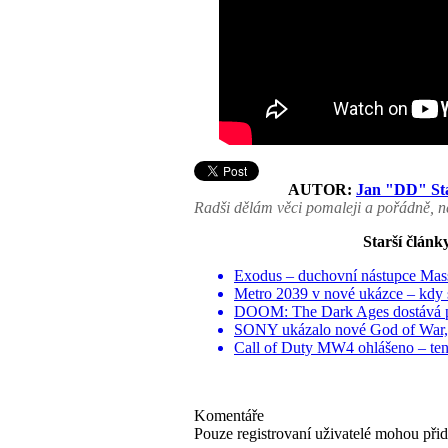
AUTOR:
Jan "DD" St
Radši dělám věci pomaleji a pořádně, ne
Starší článk
Exodus – duchovní nástupce Mass
Metro 2039 v nové ukázce – kdy
DOOM: The Dark Ages dostává 
SONY ukázalo nové God of War, 
Call of Duty MW4 ohlášeno – tento
Komentáře
Pouze registrovaní uživatelé mohou při