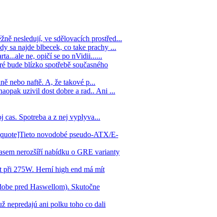
ně nesledují, ve sdělovacích prostřed...
y sa najde blbecek, co take prachy ...
...ale ne, opičí se po nVidii......
ré bude blízko spotřebě současného
ině nebo naftě. A, že takové p...
opak uzivil dost dobre a rad.. Ani ...
j cas. Spotreba a z nej vyplyva...
? [quote]Tieto novodobé pseudo-ATX/E-
asem nerozšíří nabídku o GRE varianty
 při 275W. Herní high end má mít
dobe pred Haswellom). Skutočne
ž nepredajú ani polku toho co dali