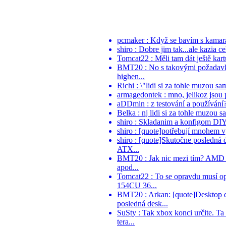
pcmaker : Když se bavím s kamarád
shiro : Dobre jim tak...ale kazia 
Tomcat22 : Měli tam dát ještě kartu
BMT20 : No s takovými požadavky 
highen...
Richi : \"lidi si za tohle muzou sa
armagedontek : mno, jelikoz jsou p
aDDmin : z testování a používání? 
Belka : nj lidi si za tohle muzou s
shiro : Skladanim a konfigom DIY ri
shiro : [quote]potřebují mnohem v
shiro : [quote]Skutočne posledná
ATX...
BMT20 : Jak nic mezi tím? AMD po
apod...
Tomcat22 : To se opravdu musí o
154CU 36...
BMT20 : Arkan: [quote]Desktop d
posledná desk...
SuSty : Tak xbox konci určite. Ta
tera...