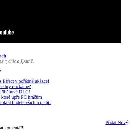
ach
ž rychle a špatně.
y
 Effect v pořádné ukázce!
 se hry dočkáme?
příběhové DLC!
které upře PC hráčům
krát budete všichni platit!
Přidat Nový
dat komentář!