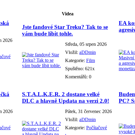
Videa
tská
EA kon
Jste fandové Star Treku? Tak to se
agresi
vám bude líbit tohle.
en 2026
Středa, 05 srpen 2026
Vložil:
aDDmin
tačové
Kategorie:
Film
Spuštěno: 621x
Komentářů: 0
očká
S.T.A.L.K.E.R. 2 dostane velké
Budem
DLC a hlavně Updata na verzi 2.0!
PC? Sn
en 2026
Pátek, 31 červenec 2026
Vložil:
aDDmin
tačové
Kategorie:
Počítačové