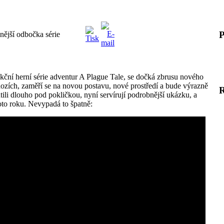
P
ější odbočka série
ní herní série adventur A Plague Tale, se dočká zbrusu nového
ozích, zaměří se na novou postavu, nové prostředí a bude výrazně
tili dlouho pod pokličkou, nyní servírují podrobnější ukázku, a
oto roku. Nevypadá to špatně: