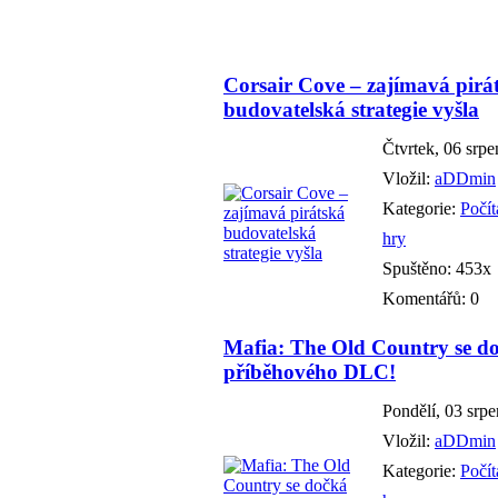
Corsair Cove – zajímavá pirá
budovatelská strategie vyšla
Čtvrtek, 06 srp
Vložil:
aDDmin
Kategorie:
Počí
hry
Spuštěno: 453x
Komentářů: 0
Mafia: The Old Country se d
příběhového DLC!
Pondělí, 03 srp
Vložil:
aDDmin
Kategorie:
Počí