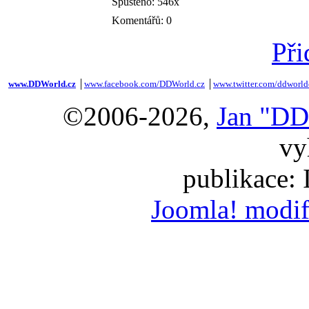
Spuštěno: 546x
Komentářů: 0
Při
www.DDWorld.cz
│
www.facebook.com/DDWorld.cz
│
www.twitter.com/ddworld
©2006-2026,
Jan "DD
vy
publikace:
Joomla! modif