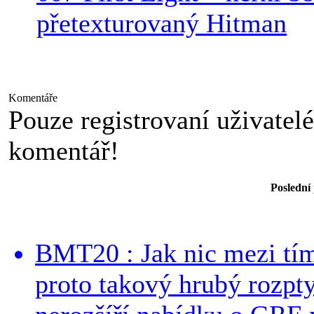
přetexturovaný Hitman
Komentáře
Pouze registrovaní uživatel
komentář!
Poslední
BMT20 : Jak nic mezi tí
proto takový hrubý rozpt