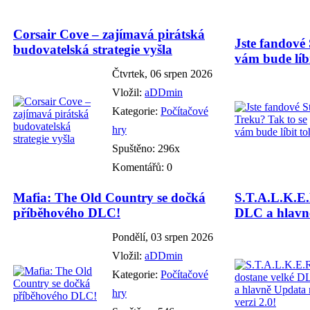
Corsair Cove – zajímavá pirátská
Jste fandové 
budovatelská strategie vyšla
vám bude líbi
Čtvrtek, 06 srpen 2026
Vložil:
aDDmin
Kategorie:
Počítačové
hry
Spuštěno: 296x
Komentářů: 0
Mafia: The Old Country se dočká
S.T.A.L.K.E.
příběhového DLC!
DLC a hlavně
Pondělí, 03 srpen 2026
Vložil:
aDDmin
Kategorie:
Počítačové
hry