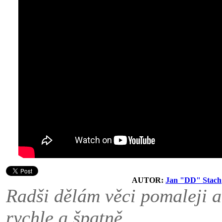
AUTOR:
Jan "DD" Stach
Radši dělám věci pomaleji a
rychle a špatně.