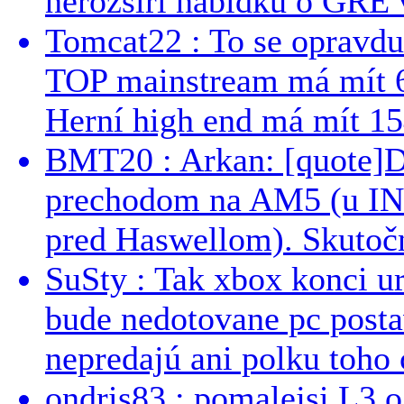
nerozšíří nabídku o GRE v
Tomcat22 : To se opravdu
TOP mainstream má mít 
Herní high end má mít 15
BMT20 : Arkan: [quote]De
prechodom na AM5 (u INT
pred Haswellom). Skutočn
SuSty : Tak xbox konci ur
bude nedotovane pc post
nepredajú ani polku toho c
ondris83 : pomalejsi L3 o