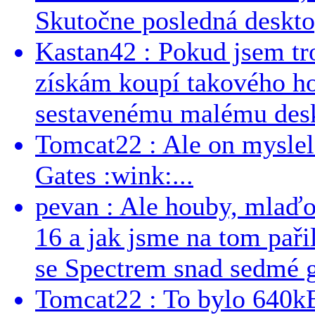
Skutočne posledná desktop
Kastan42 : Pokud jsem tro
získám koupí takového h
sestavenému malému deskt
Tomcat22 : Ale on myslel 
Gates :wink:...
pevan : Ale houby, mlaď
16 a jak jsme na tom pařil
se Spectrem snad sedmé g
Tomcat22 : To bylo 640kB