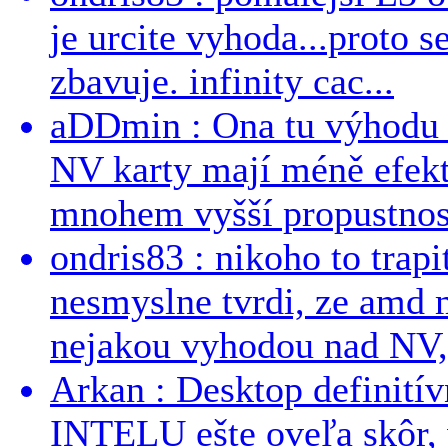
je urcite vyhoda...proto 
zbavuje. infinity cac...
aDDmin : Ona tu výhodu a
NV karty mají méně efekt
mnohem vyšší propustnost
ondris83 : nikoho to trapi
nesmyslne tvrdi, ze amd m
nejakou vyhodou nad NV, 
Arkan : Desktop definit
INTELU ešte oveľa skôr,