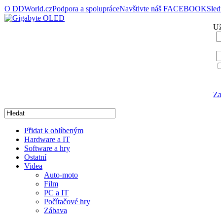
O DDWorld.cz
Podpora a spolupráce
Navštivte náš FACEBOOK
Sle
Už
Za
Přidat k oblíbeným
Hardware a IT
Software a hry
Ostatní
Videa
Auto-moto
Film
PC a IT
Počítačové hry
Zábava