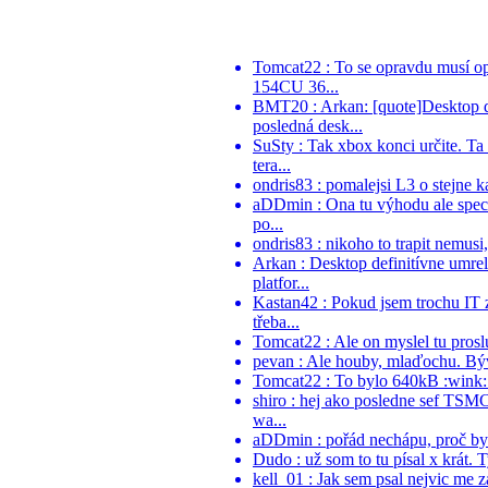
Tomcat22 : To se opravdu musí o
154CU 36...
BMT20 : Arkan: [quote]Desktop d
posledná desk...
SuSty : Tak xbox konci určite. Ta
tera...
ondris83 : pomalejsi L3 o stejne k
aDDmin : Ona tu výhodu ale speci
po...
ondris83 : nikoho to trapit nemusi
Arkan : Desktop definitívne umr
platfor...
Kastan42 : Pokud jsem trochu IT 
třeba...
Tomcat22 : Ale on myslel tu proslu
pevan : Ale houby, mlaďochu. Býva
Tomcat22 : To bylo 640kB :wink:.
shiro : hej ako posledne sef TSM
wa...
aDDmin : pořád nechápu, proč by ně
Dudo : už som to tu písal x krát. 
kell_01 : Jak sem psal nejvic me z