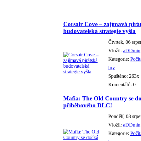
Corsair Cove – zajímavá pirá
budovatelská strategie vyšla
Čtvrtek, 06 srp
Vložil:
aDDmin
Kategorie:
Počí
hry
Spuštěno: 263x
Komentářů: 0
Mafia: The Old Country se d
příběhového DLC!
Pondělí, 03 srp
Vložil:
aDDmin
Kategorie:
Počí