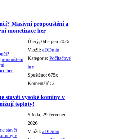
čí? Masivní propouštění a
vní monetizace her
Úterý, 04 srpen 2026
Vložil:
aDDmin
Kategorie:
Počítačové
hry
Spuštěno: 675x
Komentářů: 2
e stavět vysoké komíny v
ižují teploty!
Středa, 29 červenec
2026
Vložil:
aDDmin