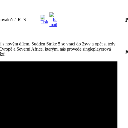
P
uhoválečná RTS
ásí s novým dílem. Sudden Strike 5 se vrací do 2svv a opět si tedy
v Evropě a Severní Africe, kterými nás provede singleplayerová
zí: