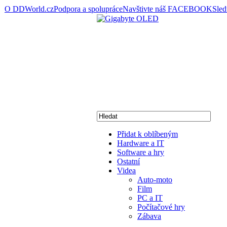
O DDWorld.cz
Podpora a spolupráce
Navštivte náš FACEBOOK
Sle
Přidat k oblíbeným
Hardware a IT
Software a hry
Ostatní
Videa
Auto-moto
Film
PC a IT
Počítačové hry
Zábava