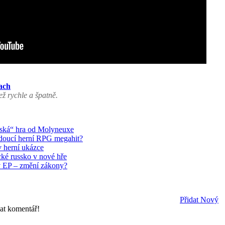
ach
ž rychle a špatně.
žská“ hra od Molyneuxe
doucí herní RPG megahit?
v herní ukázce
ké russko v nové hře
v EP – změní zákony?
Přidat Nový
dat komentář!