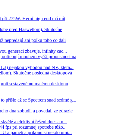
 při 275W. Herní high end má mít
dobe pred Haswellom). Skutočne
ž nepredajú ani polku toho co dali
ou generaci zbavuje. infinity cac...
 potřebují mnohem vyšší propustnost na
ne L3) nejakou vyhodou nad NV, ktera...
llom). Skutočne posledná desktopová
 oproti sestavenému malému desktopu
to přišlo až se Spectrem snad sedmé g...
eho dna zobudil a povedal, ze zdrazie
kvělé a efektivní řešení dnes a n...
44 fps pri rozumnej spotrebe túžo...
 CU a pameti a prikonu si nekdo umi...