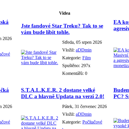
Videa
tská
EA kon
Jste fandové Star Treku? Tak to se
agresi
vám bude líbit tohle.
en 2026
Středa, 05 srpen 2026
Vložil:
aDDmin
tačové
Kategorie:
Film
Spuštěno: 297x
Komentářů: 0
očká
S.T.A.L.K.E.R. 2 dostane velké
Budem
DLC a hlavně Updata na verzi 2.0!
PC? Sn
en 2026
Pátek, 31 červenec 2026
Vložil:
aDDmin
tačové
Kategorie:
Počítačové