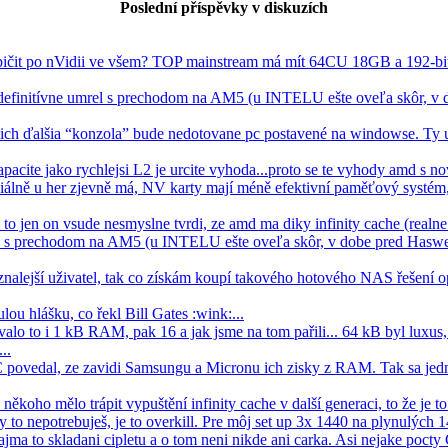
Poslední příspěvky v diskuzích
pičit po nVidii ve všem? TOP mainstream má mít 64CU 18GB a 192-bit
efinitívne umrel s prechodom na AM5 (u INTELU ešte oveľa skôr, v 
 ich ďalšia “konzola” bude nedotovane pc postavené na windowse. Ty u
apacite jako rychlejsi L2 je urcite vyhoda...proto se te vyhody amd s nov
álně u her zjevně má, NV karty mají méně efektivní paměťový systém,
, to jen on vsude nesmyslne tvrdi, ze amd ma diky infinity cache (real
el s prechodom na AM5 (u INTELU ešte oveľa skôr, v dobe pred Haswe
znalejší uživatel, tak co získám koupí takového hotového NAS řešení
lou hlášku, co řekl Bill Gates :wink:...
lo to i 1 kB RAM, pak 16 a jak jsme na tom pařili... 64 kB byl luxus, 
..
C povedal, ze zavidi Samsungu a Micronu ich zisky z RAM. Tak sa jedn
koho mělo trápit vypuštění infinity cache v další generaci, to že je to s
Ty to nepotrebuješ, je to overkill. Pre môj set up 3x 1440 na plynulých 1
ajma to skladani cipletu a o tom neni nikde ani carka. Asi nejake pocty