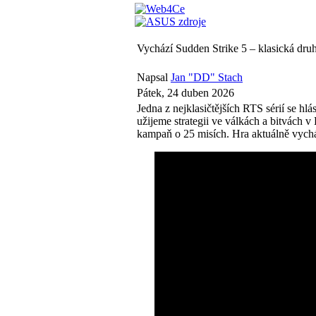
Vychází Sudden Strike 5 – klasická dr
Napsal
Jan "DD" Stach
Pátek, 24 duben 2026
Jedna z nejklasičtějších RTS sérií se hl
užijeme strategii ve válkách a bitvách 
kampaň o 25 misích. Hra aktuálně vychá