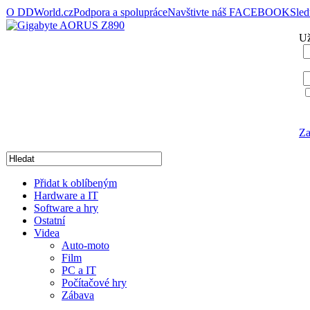
O DDWorld.cz
Podpora a spolupráce
Navštivte náš FACEBOOK
Sle
Už
Za
Přidat k oblíbeným
Hardware a IT
Software a hry
Ostatní
Videa
Auto-moto
Film
PC a IT
Počítačové hry
Zábava