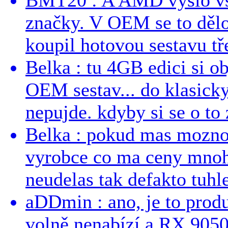
BMT20 : A AMD vyšlo vst
značky. V OEM se to dělo
koupil hotovou sestavu tře
Belka : tu 4GB edici si o
OEM sestav... do klasick
nepujde. kdyby si se o to 
Belka : pokud mas mozno
vyrobce co ma ceny mnohe
neudelas tak defakto tuhle
aDDmin : ano, je to produ
volně nenabízí a RX 9050