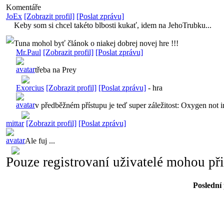
Komentáře
JoEx
[Zobrazit profil]
[Poslat zprávu]
Keby som si chcel takéto blbosti kukať, idem na JehoTrubku...
Tuna mohol byť článok o niakej dobrej novej hre !!!
Mr.Paul
[Zobrazit profil]
[Poslat zprávu]
třeba na Prey
Exorcius
[Zobrazit profil]
[Poslat zprávu]
-
hra
v předběžném přístupu je teď super záležitost: Oxygen not i
mittar
[Zobrazit profil]
[Poslat zprávu]
Ale fuj ...
Pouze registrovaní uživatelé mohou př
Poslední