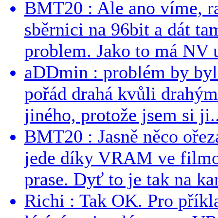
BMT20 : Ale ano víme, ra
sběrnici na 96bit a dát t
problem. Jako to má NV 
aDDmin : problém by byl 
pořád drahá kvůli drahým
jiného, protože jsem si ji..
BMT20 : Jasně něco ořezan
jede díky VRAM ve filmo
prase. Dyť to je tak na kan
Richi : Tak OK. Pro přík