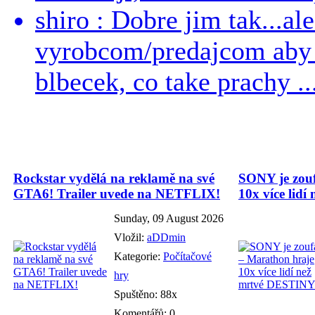
shiro : Dobre jim tak...al
vyrobcom/predajcom aby z
blbecek, co take prachy ..
Rockstar vydělá na reklamě na své
SONY je zouf
GTA6! Trailer uvede na NETFLIX!
10x více lid
Sunday, 09 August 2026
Vložil:
aDDmin
Kategorie:
Počítačové
hry
Spuštěno: 88x
Komentářů: 0