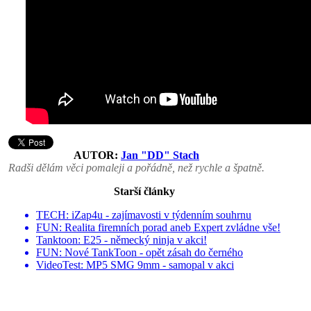
AUTOR:
Jan "DD" Stach
Radši dělám věci pomaleji a pořádně, než rychle a špatně.
Starší články
TECH: iZap4u - zajímavosti v týdenním souhrnu
FUN: Realita firemních porad aneb Expert zvládne vše!
Tanktoon: E25 - německý ninja v akci!
FUN: Nové TankToon - opět zásah do černého
VideoTest: MP5 SMG 9mm - samopal v akci