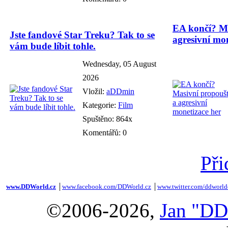
EA končí? Ma
Jste fandové Star Treku? Tak to se
agresivní mon
vám bude líbit tohle.
Wednesday, 05 August
2026
Vložil:
aDDmin
Kategorie:
Film
Spuštěno: 864x
Komentářů: 0
Při
www.DDWorld.cz
│
www.facebook.com/DDWorld.cz
│
www.twitter.com/ddworld
©2006-2026,
Jan "DD