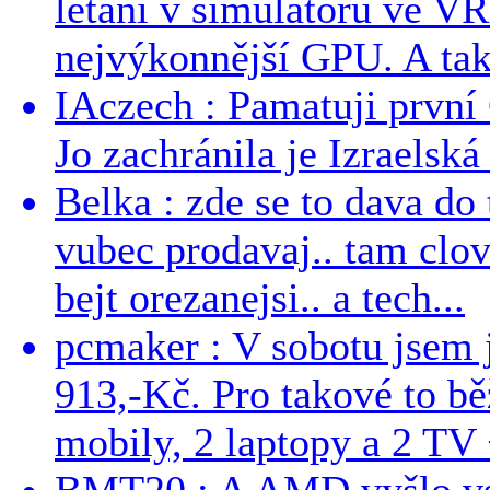
létání v simulátoru ve VR
nejvýkonnější GPU. A tak s
IAczech : Pamatuji první
Jo zachránila je Izraelská
Belka : zde se to dava do 
vubec prodavaj.. tam clo
bejt orezanejsi.. a tech...
pcmaker : V sobotu jsem j
913,-Kč. Pro takové to bě
mobily, 2 laptopy a 2 TV 