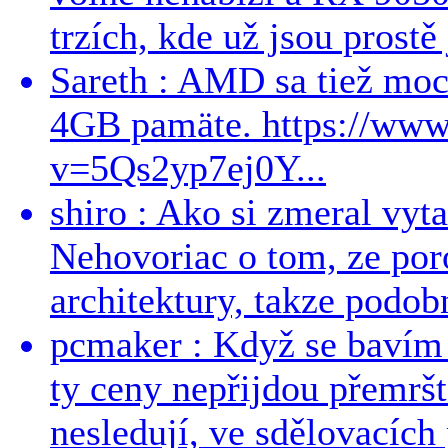
trzích, kde už jsou prostě 
Sareth : AMD sa tiež mo
4GB pamäte. https://ww
v=5Qs2yp7ej0Y...
shiro : Ako si zmeral vyt
Nehovoriac o tom, ze por
architektury, takze podob
pcmaker : Když se bavím
ty ceny nepřijdou přemršt
nesledují, ve sdělovacích 