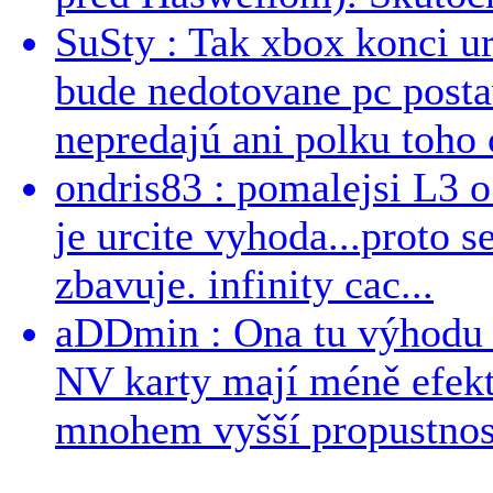
SuSty : Tak xbox konci ur
bude nedotovane pc post
nepredajú ani polku toho c
ondris83 : pomalejsi L3 o
je urcite vyhoda...proto 
zbavuje. infinity cac...
aDDmin : Ona tu výhodu a
NV karty mají méně efekt
mnohem vyšší propustnost