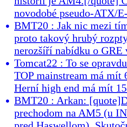
histórii je AM4.[/quote]
novodobé pseudo-ATX/E-
BMT20 : Jak nic mezi tí
proto takový hrubý rozpt
nerozšíří nabídku o GRE v
Tomcat22 : To se opravdu
TOP mainstream má mít 
Herní high end má mít 15
BMT20 : Arkan: [quote]De
prechodom na AM5 (u INT
pred Haswellom). Skutočn