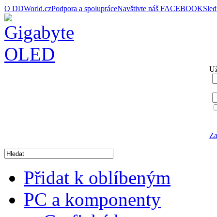
O DDWorld.cz
Podpora a spolupráce
Navštivte náš FACEBOOK
Sle
Už
Za
Přidat k oblíbeným
PC a komponenty