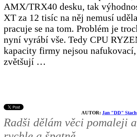
AMX/TRX40 desku, tak výhodnos
XT za 12 tisíc na něj nemusí uděl
pracuje se na tom. Problém je tr
nyní vyrábí vše. Tedy CPU RYZE
kapacity firmy nejsou nafukovací, 
zvětšují …
AUTOR:
Jan "DD" Stach
Radši dělám věci pomaleji a
rychle a špatně.