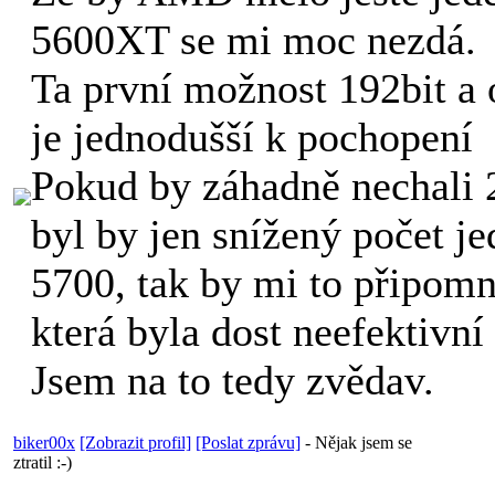
5600XT se mi moc nezdá.
Ta první možnost 192bit a
je jednodušší k pochopení
Pokud by záhadně nechali 2
byl by jen snížený počet j
5700, tak by mi to připom
která byla dost neefektivn
Jsem na to tedy zvědav.
biker00x
[Zobrazit profil]
[Poslat zprávu]
-
Nějak jsem se
ztratil :-)