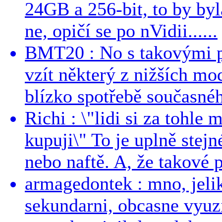
24GB a 256-bit, to by byla
ne, opičí se po nVidii......
BMT20 : No s takovými p
vzít některý z nižších mo
blízko spotřebě současnéh
Richi : \"lidi si za tohle
kupuji\" To je uplně stejn
nebo naftě. A, že takové p
armagedontek : mno, jeli
sekundarni, obcasne vyuzi