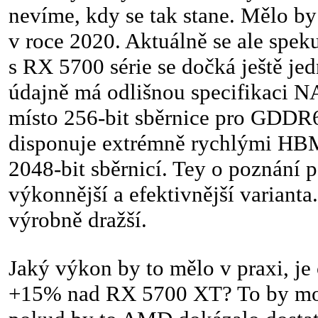
nevíme, kdy se tak stane. Mělo b
v roce 2020. Aktuálně se ale spek
s RX 5700 série se dočká ještě j
údajně má odlišnou specifikaci NA
místo 256-bit sběrnice pro GDDR
disponuje extrémně rychlými HB
2048-bit sběrnicí. Tey o poznání
výkonnější a efektivnější varianta.
výrobně dražší.
Jaký výkon by to mělo v praxi, je
+15% nad RX 5700 XT? To by moh