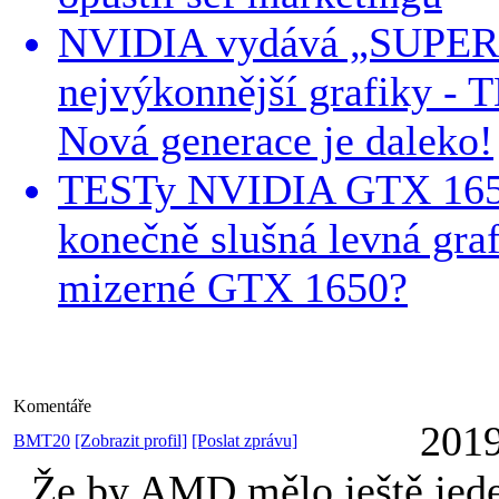
NVIDIA vydává „SUPER“
nejvýkonnější grafiky -
Nová generace je daleko!
TESTy NVIDIA GTX 16
konečně slušná levná gra
mizerné GTX 1650?
Komentáře
2019
BMT20
[Zobrazit profil]
[Poslat zprávu]
Že by AMD mělo ještě jed