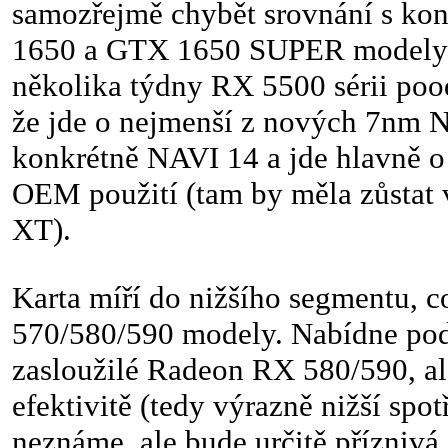
samozřejmě chybět srovnání s k
1650 a GTX 1650 SUPER modely.
několika týdny RX 5500 sérii poodh
že jde o nejmenší z nových 7nm
konkrétně NAVI 14 a jde hlavně o 
OEM použití (tam by měla zůstat
XT).
Karta míří do nižšího segmentu, 
570/580/590 modely. Nabídne po
zasloužilé Radeon RX 580/590, ale
efektivitě (tedy výrazně nižší spo
neznáme, ale bude určitě příznivá 