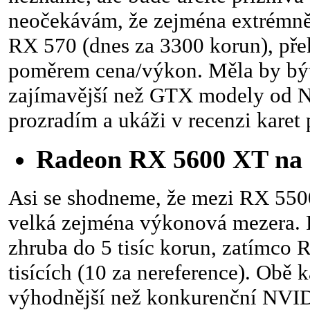
neočekávám, že zejména extrémn
RX 570 (dnes za 3300 korun), pře
poměrem cena/výkon. Měla by být
zajímavější než GTX modely od 
prozradím a ukáži v recenzi karet p
Radeon RX 5600 XT na 
Asi se shodneme, že mezi RX 550
velká zejména výkonová mezera. 
zhruba do 5 tisíc korun, zatímco 
tisících (10 za nereference). Obě 
výhodnější než konkurenční NVI