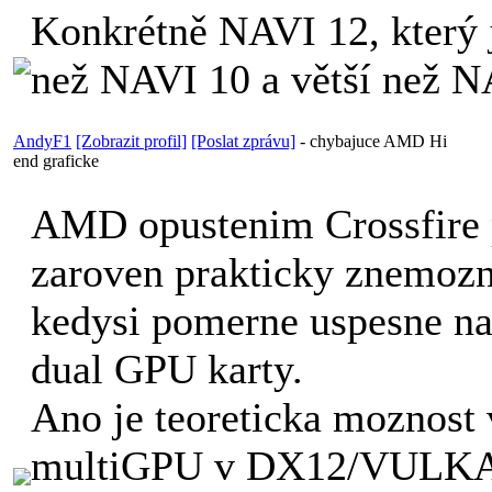
Konkrétně NAVI 12, který 
než NAVI 10 a větší než N
AndyF1
[Zobrazit profil]
[Poslat zprávu]
-
chybajuce AMD Hi
end graficke
AMD opustenim Crossfire
zaroven prakticky znemozn
kedysi pomerne uspesne na
dual GPU karty.
Ano je teoreticka moznost v
multiGPU v DX12/VULKA