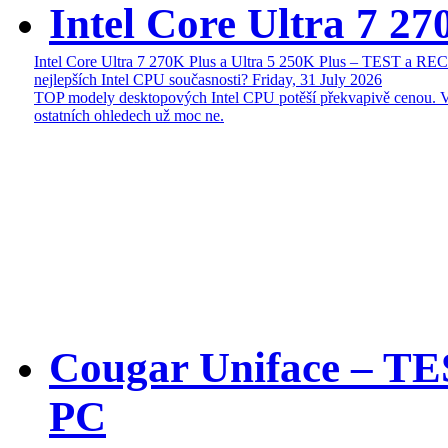
Intel Core Ultra 7 27
Intel Core Ultra 7 270K Plus a Ultra 5 250K Plus – TEST a R
nejlepších Intel CPU současnosti?
Friday, 31 July 2026
TOP modely desktopových Intel CPU potěší překvapivě cenou. 
ostatních ohledech už moc ne.
Cougar Uniface – T
PC