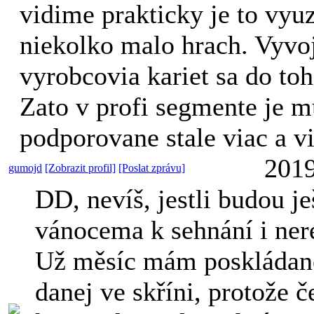
vidime prakticky je to vyuz
niekolko malo hrach. Vyvoj
vyrobcovia kariet sa do to
Zato v profi segmente je
podporovane stale viac a vi
2019
gumojd
[Zobrazit profil]
[Poslat zprávu]
DD, nevíš, jestli budou je
vánocema k sehnání i ner
Už měsíc mám poskládan
danej ve skříni, protože 