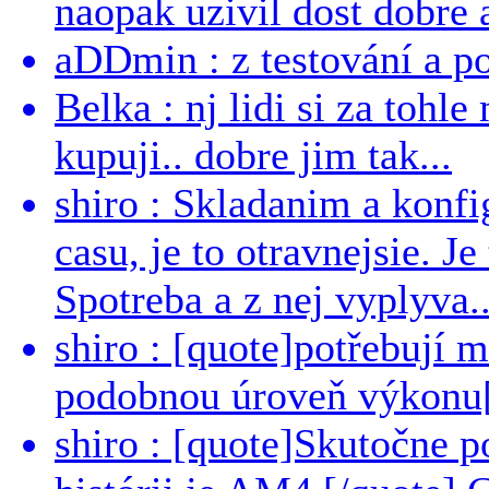
naopak uzivil dost dobre a
aDDmin : z testování a pou
Belka : nj lidi si za tohl
kupuji.. dobre jim tak...
shiro : Skladanim a konfi
casu, je to otravnejsie. Je
Spotreba a z nej vyplyva..
shiro : [quote]potřebují 
podobnou úroveň výkonu[/
shiro : [quote]Skutočne 