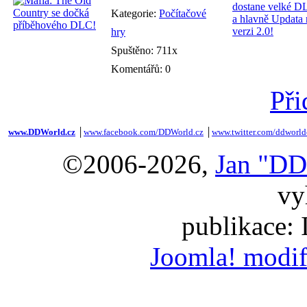
Kategorie:
Počítačové
hry
Spuštěno: 711x
Komentářů: 0
Při
www.DDWorld.cz
│
www.facebook.com/DDWorld.cz
│
www.twitter.com/ddworld
©2006-2026,
Jan "DD
vy
publikace:
Joomla! modif