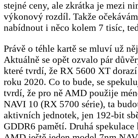
stejné ceny, ale zkrátka je mezi n
výkonový rozdíl. Takže očekává
nabídnout i něco kolem 7 tisíc, 
Právě o téhle kartě se mluví už n
Aktuálně se opět ozvalo pár důvěr
které tvrdí, že RX 5600 XT dorazí
roku 2020. Co to bude, se spekuluj
tvrdí, že pro ně AMD použije mén
NAVI 10 (RX 5700 série), ta bud
aktivních jednotek, jen 192-bit sb
GDDR6 pamětí. Druhá spekulace h
AMD ještě jeden model 7nm NAVI