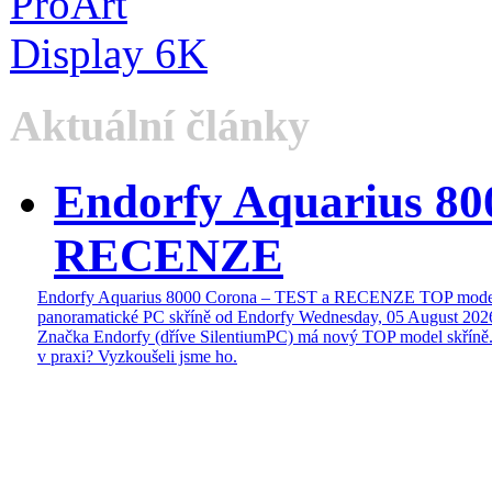
Aktuální články
Endorfy Aquarius 80
RECENZE
Endorfy Aquarius 8000 Corona – TEST a RECENZE TOP mode
panoramatické PC skříně od Endorfy
Wednesday, 05 August 202
Značka Endorfy (dříve SilentiumPC) má nový TOP model skříně.
v praxi? Vyzkoušeli jsme ho.