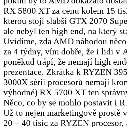
pokud by to AMD dokázalo dostat 
RX 5800 XT za cenu kolem 15 tisí
kterou stojí slabší GTX 2070 Supe
ale nebyl ten high end, na který s
Uvidíme, zda AMD náhodou něco
za 4 týdny, vím dobře, že i lidi 
poněkud trápí, že nemají high end
prezentace. Zkrátka k RYZEN 395
3000X sérii procesorů nemají krom
výhodné) RX 5700 XT ten správný
Něco, co by se mohlo postavit i 
Už to nejen marketingově prostě v
20 – 40 tisíc za RYZEN procesor, a