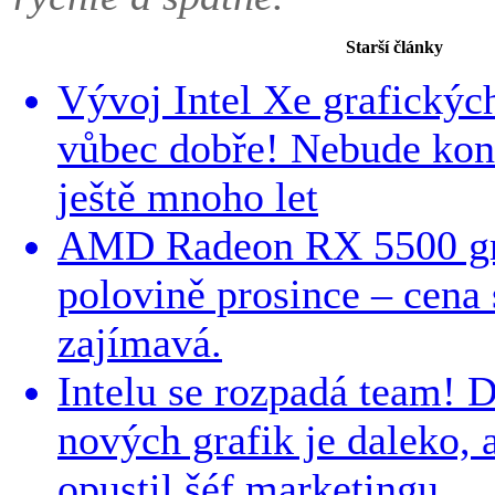
Starší články
Vývoj Intel Xe grafických
vůbec dobře! Nebude ko
ještě mnoho let
AMD Radeon RX 5500 gra
polovině prosince – cena
zajímavá.
Intelu se rozpadá team! 
nových grafik je daleko, 
opustil šéf marketingu