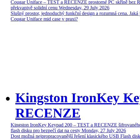
Cougar Uniface – TEST a RECENZE prostorné PC skříně bez 
překvapivě solidní cenu
Wednesday, 29 July 2026
Slušný prostor, jednoduchý funkční design a rozumná cena. Jaká 
Cougar Uniface mid case v praxi?
Kingston IronKey Ke
RECENZE
Kingston IronKey Keypad 200 – TEST a RECENZE šifrované
flash disku pro bezpečí dat na cesty
Monday, 27 July 2026
Dost možná nejpropracovanější řešení klasického USB Flash disk