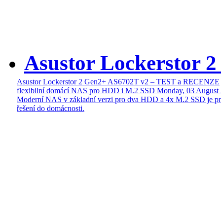
Asustor Lockerstor 
Asustor Lockerstor 2 Gen2+ AS6702T v2 – TEST a RECENZE
flexibilní domácí NAS pro HDD i M.2 SSD
Monday, 03 August
Moderní NAS v základní verzi pro dva HDD a 4x M.2 SSD je pr
řešení do domácnosti.