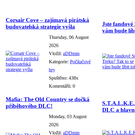
Corsair Cove – zajímavá pirátská
Jste fandové 
budovatelská strategie vyšla
vám bude líbi
Thursday, 06 August
2026
Vložil:
aDDmin
Kategorie:
Počítačové
hry
Spuštěno: 438x
Komentářů: 0
Mafia: The Old Country se dočká
S.T.A.L.K.E.
příběhového DLC!
DLC a hlavně
Monday, 03 August
2026
Vložil:
aDDmin