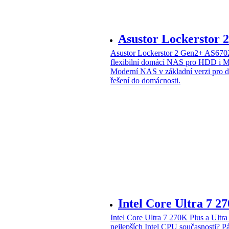
Asustor Lockerstor
Asustor Lockerstor 2 Gen2+ AS6
flexibilní domácí NAS pro HDD i 
Moderní NAS v základní verzi pro 
řešení do domácnosti.
Intel Core Ultra 7 2
Intel Core Ultra 7 270K Plus a Ul
nejlepších Intel CPU současnosti?
Pá