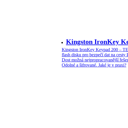
Kingston IronKey 
Kingston IronKey Keypad 200 – 
flash disku pro bezpečí dat na cesty
Dost možná nejpropracovanější řeše
Odolné a šifrované. Jaké je v praxi?