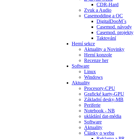
CDR-Hard
Zvuk a Audio
Casemodding a OC
DigitalDooM´s
Casemod. návody
Casemod. projekty
Taktování
Herní sekce
Aktuality a Novinky
Herní konzole
Recenze her
Software
Linux
Windows
Aktuality
Procesory-CPU
Grafické karty-GPU
Základní desky-MB
Periferie
Notebook - NB
ukládání dat-média
Software
Aktuality
Články o webu
Reklama a PR