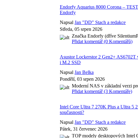
Endorfy Aquarius 8000 Corona – TES
Endorfy
Napsal
Jan "DD" Stach a redakce
Středa, 05 srpen 2026
Značka Endorfy (dříve SilentiumP
Přidat komentář (0 Komentářů)
Asustor Lockerstor 2 Gen2+ AS6702T
i M.2 SSD
Napsal
Jan Belka
Pondělí, 03 srpen 2026
Moderní NAS v základní verzi pr
Přidat komentář (3 Komentáře)
Intel Core Ultra 7 270K Plus a Ultra
současnosti?
Napsal
Jan "DD" Stach a redakce
Pátek, 31 červenec 2026
TOP modely desktopových Intel C