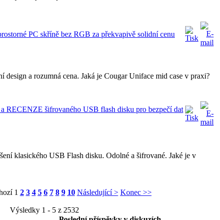
storné PC skříně bez RGB za překvapivě solidní cenu
ní design a rozumná cena. Jaká je Cougar Uniface mid case v praxi?
a RECENZE šifrovaného USB flash disku pro bezpečí dat
šení klasického USB Flash disku. Odolné a šifrované. Jaké je v
hozí
1
2
3
4
5
6
7
8
9
10
Následující >
Konec >>
Výsledky 1 - 5 z 2532
Poslední příspěvky v diskuzích