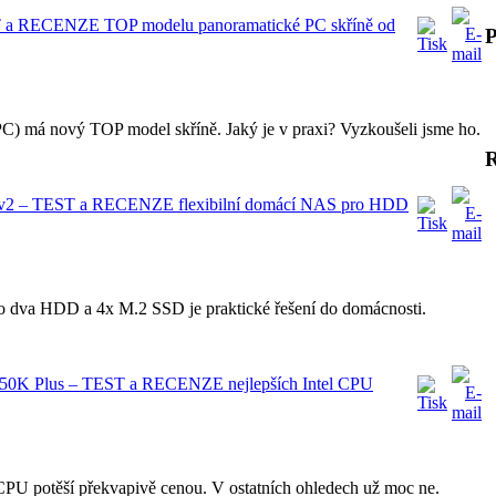
T a RECENZE TOP modelu panoramatické PC skříně od
P
C) má nový TOP model skříně. Jaký je v praxi? Vyzkoušeli jsme ho.
 v2 – TEST a RECENZE flexibilní domácí NAS pro HDD
o dva HDD a 4x M.2 SSD je praktické řešení do domácnosti.
 5 250K Plus – TEST a RECENZE nejlepších Intel CPU
PU potěší překvapivě cenou. V ostatních ohledech už moc ne.