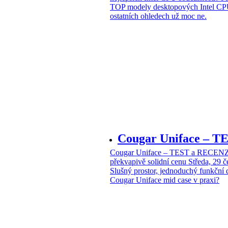
TOP modely desktopových Intel CPU
ostatních ohledech už moc ne.
Cougar Uniface – T
Cougar Uniface – TEST a RECENZE
překvapivě solidní cenu
Středa, 29 
Slušný prostor, jednoduchý funkční 
Cougar Uniface mid case v praxi?