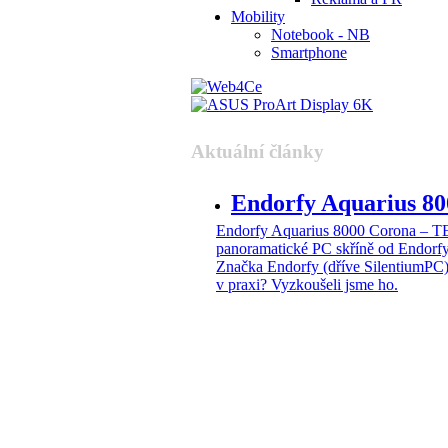
Mobility
Notebook - NB
Smartphone
Aktuální články
Endorfy Aquarius 
Endorfy Aquarius 8000 Corona –
panoramatické PC skříně od Endorf
Značka Endorfy (dříve SilentiumPC)
v praxi? Vyzkoušeli jsme ho.