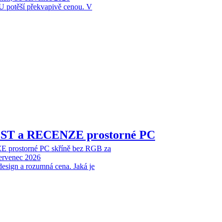
 potěší překvapivě cenou. V
EST a RECENZE prostorné PC
 prostorné PC skříně bez RGB za
červenec 2026
design a rozumná cena. Jaká je