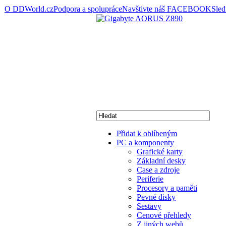
O DDWorld.cz
Podpora a spolupráce
Navštivte náš FACEBOOK
Sle
Přidat k oblíbeným
PC a komponenty
Grafické karty
Základní desky
Case a zdroje
Periferie
Procesory a paměti
Pevné disky
Sestavy
Cenové přehledy
Z jiných webů