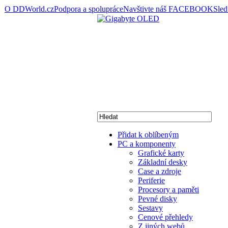
O DDWorld.cz
Podpora a spolupráce
Navštivte náš FACEBOOK
Sle
Přidat k oblíbeným
PC a komponenty
Grafické karty
Základní desky
Case a zdroje
Periferie
Procesory a paměti
Pevné disky
Sestavy
Cenové přehledy
Z jiných webů