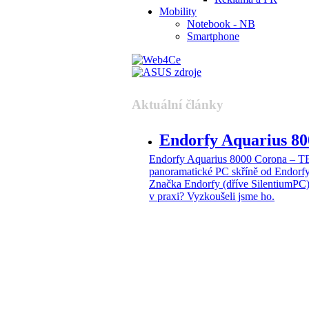
Mobility
Notebook - NB
Smartphone
Aktuální články
Endorfy Aquarius 
Endorfy Aquarius 8000 Corona –
panoramatické PC skříně od Endorf
Značka Endorfy (dříve SilentiumPC)
v praxi? Vyzkoušeli jsme ho.