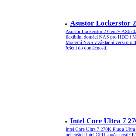
Asustor Lockerstor
Asustor Lockerstor 2 Gen2+ AS6
flexibilní domácí NAS pro HDD i 
Moderní NAS v základní verzi pro 
řešení do domácnosti.
Intel Core Ultra 7 2
Intel Core Ultra 7 270K Plus a Ul
nejlepších Intel CPU současnosti?
Pá