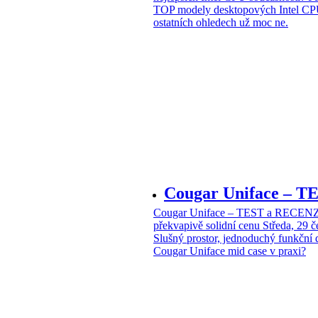
TOP modely desktopových Intel CPU
ostatních ohledech už moc ne.
Cougar Uniface – T
Cougar Uniface – TEST a RECENZE
překvapivě solidní cenu
Středa, 29 
Slušný prostor, jednoduchý funkční 
Cougar Uniface mid case v praxi?