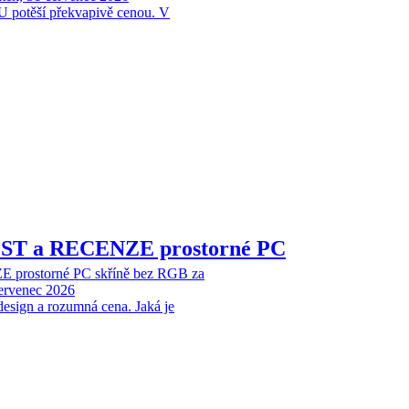
 potěší překvapivě cenou. V
EST a RECENZE prostorné PC
 prostorné PC skříně bez RGB za
červenec 2026
design a rozumná cena. Jaká je