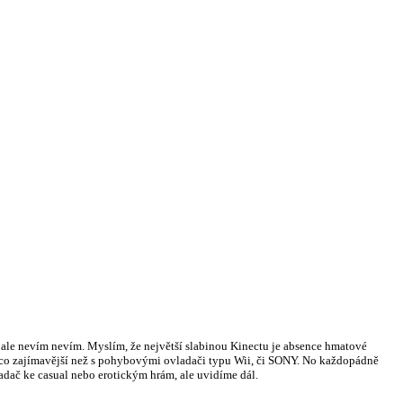
, ale nevím nevím. Myslím, že největší slabinou Kinectu je absence hmatové
něco zajímavější než s pohybovými ovladači typu Wii, či SONY. No každopádně
dač ke casual nebo erotickým hrám, ale uvidíme dál.