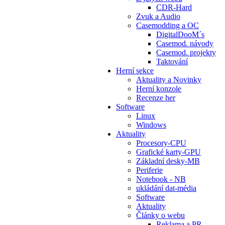
CDR-Hard
Zvuk a Audio
Casemodding a OC
DigitalDooM´s
Casemod. návody
Casemod. projekty
Taktování
Herní sekce
Aktuality a Novinky
Herní konzole
Recenze her
Software
Linux
Windows
Aktuality
Procesory-CPU
Grafické karty-GPU
Základní desky-MB
Periferie
Notebook - NB
ukládání dat-média
Software
Aktuality
Články o webu
Reklama a PR