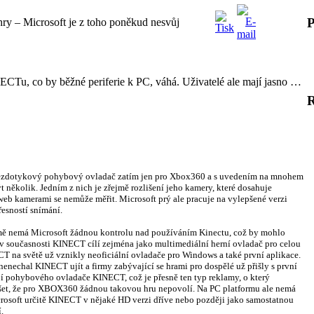
P
hry – Microsoft je z toho poněkud nesvůj
CTu, co by běžné periferie k PC, váhá. Uživatelé ale mají jasno …
 bezdotykový pohybový ovladač zatím jen pro Xbox360 a s uvedením na mnohem
t několik. Jedním z nich je zřejmě rozlišení jeho kamery, které dosahuje
web kamerami se nemůže měřit. Microsoft prý ale pracuje na vylepšené verzi
esností snímání.
ě nemá Microsoft žádnou kontrolu nad používáním Kinectu, což by mohlo
ž v současnosti KINECT cílí zejména jako multimediální herní ovladač pro celou
CT na světě už vznikly neoficiální ovladače pro Windows a také první aplikace.
 nenechal KINECT ujít a firmy zabývající se hrami pro dospělé už přišly s první
jí pohybového ovladače KINECT, což je přesně ten typ reklamy, o který
lyšet, že pro XBOX360 žádnou takovou hru nepovolí. Na PC platformu ale nemá
crosoft určitě KINECT v nějaké HD verzi dříve nebo později jako samostatnou
í.