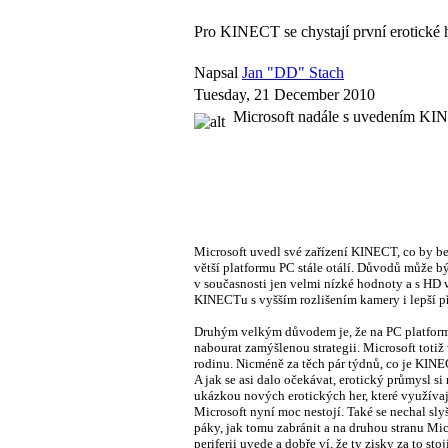
Pro KINECT se chystají první erotické 
Napsal
Jan "DD" Stach
Tuesday, 21 December 2010
Microsoft nadále s uvedením KINE
Microsoft uvedl své zařízení KINECT, co by
větší platformu PC stále otálí. Důvodů může bý
v současnosti jen velmi nízké hodnoty a s HD 
KINECTu s vyšším rozlišením kamery i lepší př
Druhým velkým důvodem je, že na PC platform
nabourat zamýšlenou strategii. Microsoft toti
rodinu. Nicméně za těch pár týdnů, co je KINE
A jak se asi dalo očekávat, erotický průmysl si
ukázkou nových erotických her, které využíva
Microsoft nyní moc nestojí. Také se nechal s
páky, jak tomu zabránit a na druhou stranu Mi
periferii uvede a dobře ví, že ty zisky za to stoj