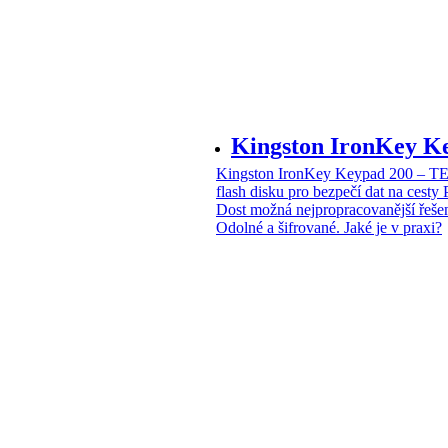
Kingston IronKey 
Kingston IronKey Keypad 200 – 
flash disku pro bezpečí dat na cesty
Dost možná nejpropracovanější řeše
Odolné a šifrované. Jaké je v praxi?