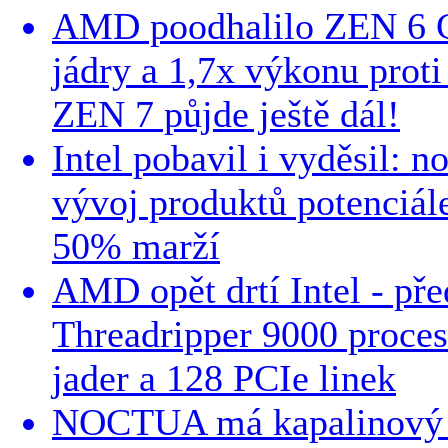
AMD poodhalilo ZEN 6 C
jádry a 1,7x výkonu prot
ZEN 7 půjde ještě dál!
Intel pobavil i vyděsil: n
vývoj produktů potenciá
50% marží
AMD opět drtí Intel - př
Threadripper 9000 proces
jader a 128 PCIe linek
NOCTUA má kapalinový A