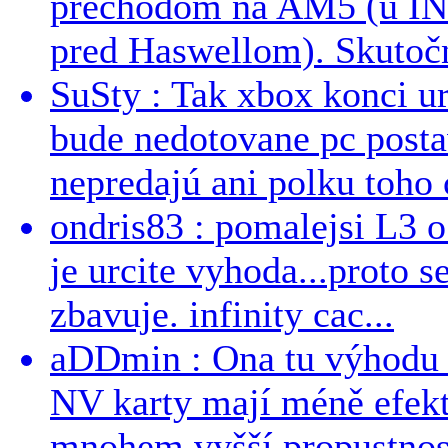
prechodom na AM5 (u INT
pred Haswellom). Skutočn
SuSty : Tak xbox konci ur
bude nedotovane pc post
nepredajú ani polku toho c
ondris83 : pomalejsi L3 o
je urcite vyhoda...proto 
zbavuje. infinity cac...
aDDmin : Ona tu výhodu a
NV karty mají méně efekt
mnohem vyšší propustnost