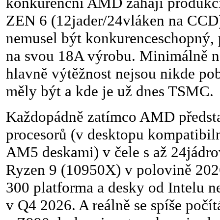
konkurenční AMD zahájí produkci
ZEN 6 (12jader/24vláken na CCD) 
nemusel být konkurenceschopný, 
na svou 18A výrobu. Minimálně něk
hlavně výtěžnost nejsou nikde pob
měly být a kde je už dnes TSMC.
Každopádně zatímco AMD předsta
procesorů (v desktopu kompatibil
AM5 deskami) v čele s až 24jád
Ryzen 9 (10950X) v polovině 202
300 platforma a desky od Intelu n
v Q4 2026. A reálně se spíše počít