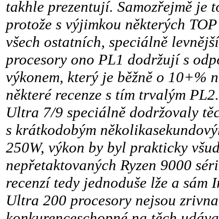
takhle prezentují. Samozřejmě je 
protože s výjimkou některých TOP
všech ostatních, speciálně levnějš
procesory ono PL1 dodržují s odp
výkonem, který je běžně o 10+% ni
některé recenze s tím trvalým PL2
Ultra 7/9 speciálně dodržovaly t
s krátkodobým několikasekundov
250W, výkon by byl prakticky všud
nepřetaktovaných Ryzen 9000 séri
recenzí tedy jednoduše lže a sám In
Ultra 200 procesory nejsou zrivna
konkurenceschopné na těch udáv