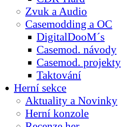
Zvuk a Audio
Casemodding a OC
DigitalDooM´s
Casemod. návody
Casemod. projekty
Taktování
Herní sekce
Aktuality a Novinky
Herní konzole
Recenze her