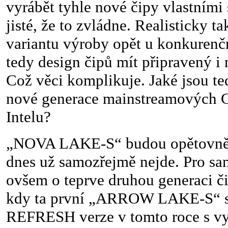
vyrábět tyhle nové čipy vlastními 
jisté, že to zvládne. Realisticky ta
variantu výroby opět u konkuren
tedy design čipů mít připravený i 
Což věci komplikuje. Jaké jsou te
nové generace mainstreamových 
Intelu?
„NOVA LAKE-S“ budou opětovně či
dnes už samozřejmě nejde. Pro sam
ovšem o teprve druhou generaci či
kdy ta první „ARROW LAKE-S“ s
REFRESH verze v tomto roce s vyš