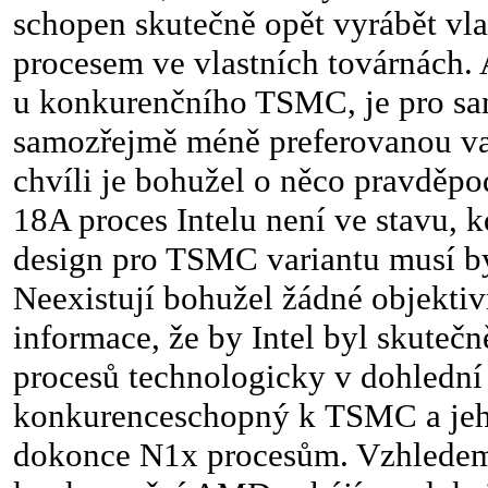
schopen skutečně opět vyrábět vl
procesem ve vlastních továrnách. 
u konkurenčního TSMC, je pro sa
samozřejmě méně preferovanou var
chvíli je bohužel o něco pravděpo
18A proces Intelu není ve stavu, k
design pro TSMC variantu musí bý
Neexistují bohužel žádné objekti
informace, že by Intel byl skutečn
procesů technologicky v dohlední
konkurenceschopný k TSMC a jeh
dokonce N1x procesům. Vzhledem