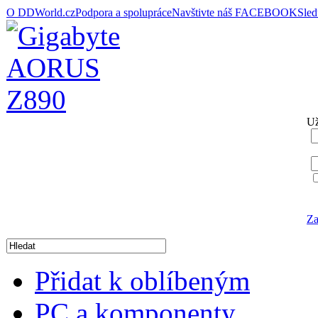
O DDWorld.cz
Podpora a spolupráce
Navštivte náš FACEBOOK
Sle
Už
Za
Přidat k oblíbeným
PC a komponenty