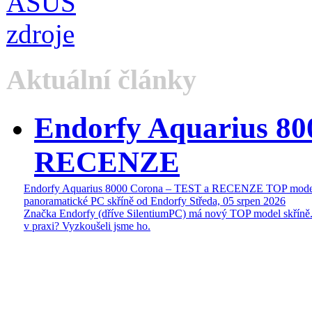
Aktuální články
Endorfy Aquarius 80
RECENZE
Endorfy Aquarius 8000 Corona – TEST a RECENZE TOP mode
panoramatické PC skříně od Endorfy
Středa, 05 srpen 2026
Značka Endorfy (dříve SilentiumPC) má nový TOP model skříně.
v praxi? Vyzkoušeli jsme ho.