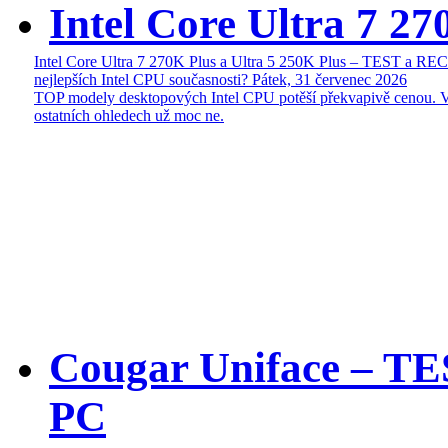
Intel Core Ultra 7 27
Intel Core Ultra 7 270K Plus a Ultra 5 250K Plus – TEST a R
nejlepších Intel CPU současnosti?
Pátek, 31 červenec 2026
TOP modely desktopových Intel CPU potěší překvapivě cenou. 
ostatních ohledech už moc ne.
Cougar Uniface – T
PC