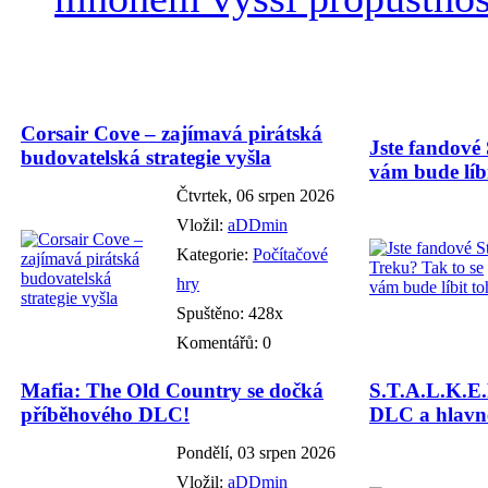
Corsair Cove – zajímavá pirátská
Jste fandové 
budovatelská strategie vyšla
vám bude líbi
Čtvrtek, 06 srpen 2026
Vložil:
aDDmin
Kategorie:
Počítačové
hry
Spuštěno: 428x
Komentářů: 0
Mafia: The Old Country se dočká
S.T.A.L.K.E.
příběhového DLC!
DLC a hlavně
Pondělí, 03 srpen 2026
Vložil:
aDDmin