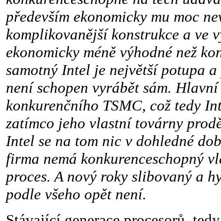
především ekonomicky mu moc nev
komplikovanější konstrukce a ve v
ekonomicky méně výhodné než ko
samotný Intel je největší potupa a 
není schopen vyrábět sám. Hlavní 
konkurenčního TSMC, což tedy Inte
zatímco jeho vlastní továrny prod
Intel se na tom nic v dohledné do
firma nemá konkurenceschopný vla
proces. A nový roky slibovaný a h
podle všeho opět není.
Stávající generace procesorů, 