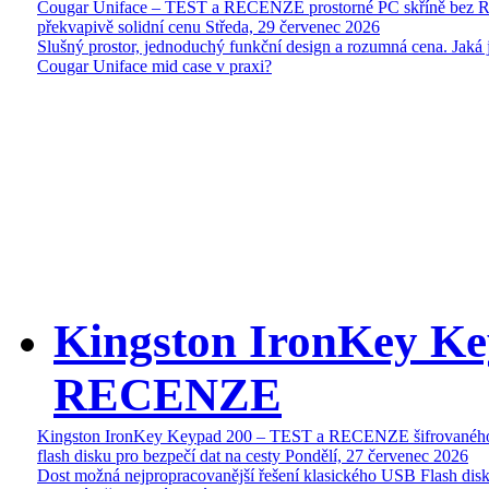
Cougar Uniface – TEST a RECENZE prostorné PC skříně bez 
překvapivě solidní cenu
Středa, 29 červenec 2026
Slušný prostor, jednoduchý funkční design a rozumná cena. Jaká 
Cougar Uniface mid case v praxi?
Kingston IronKey Ke
RECENZE
Kingston IronKey Keypad 200 – TEST a RECENZE šifrované
flash disku pro bezpečí dat na cesty
Pondělí, 27 červenec 2026
Dost možná nejpropracovanější řešení klasického USB Flash disk