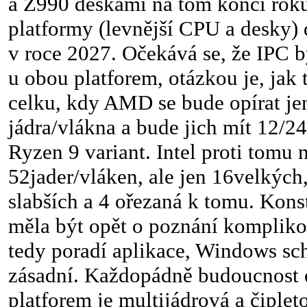
a Z990 deskami na tom konci roku
platformy (levnější CPU a desky)
v roce 2027. Očekává se, že IPC 
u obou platforem, otázkou je, jak
celku, kdy AMD se bude opírat je
jádra/vlákna a bude jich mít 12/24
Ryzen 9 variant. Intel proti tomu 
52jader/vláken, ale jen 16velkých
slabších a 4 ořezaná k tomu. Kons
měla být opět o poznání komplikov
tedy poradí aplikace, Windows sc
zásadní. Každopádně budoucnost 
platforem je multijádrová a čiplet