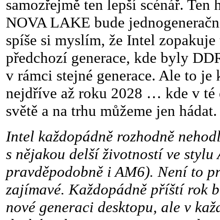
samozřejmě ten lepší scénář. Ten h
NOVA LAKE bude jednogenerační 
spíše si myslím, že Intel zopakuje
předchozí generace, kde byly D
v rámci stejné generace. Ale to je
nejdříve až roku 2028 … kde v té
světě a na trhu můžeme jen hádat.
Intel každopádně rozhodně nehodl
s nějakou delší životností ve st
pravděpodobně i AM6). Není to p
zajímavé. Každopádně příští rok b
nové generaci desktopu, ale v kaž