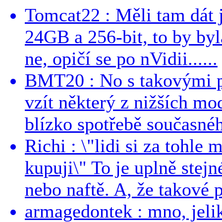
Tomcat22 : Měli tam dát 
24GB a 256-bit, to by byla
ne, opičí se po nVidii......
BMT20 : No s takovými p
vzít některý z nižších mo
blízko spotřebě současnéh
Richi : \"lidi si za tohle
kupuji\" To je uplně stejn
nebo naftě. A, že takové p
armagedontek : mno, jeli