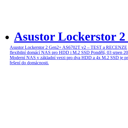
Asustor Lockerstor 
Asustor Lockerstor 2 Gen2+ AS6702T v2 – TEST a RECENZE
flexibilní domácí NAS pro HDD i M.2 SSD
Pondělí, 03 srpen 2
Moderní NAS v základní verzi pro dva HDD a 4x M.2 SSD je pr
řešení do domácnosti.