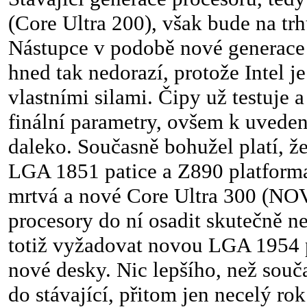
(Core Ultra 200), však bude na trh
Nástupce v podobě nové generac
hned tak nedorazí, protože Intel j
vlastními silami. Čipy už testuje 
finální parametry, ovšem k uveden
daleko. Současně bohužel platí, že
LGA 1851 patice a Z890 platforma
mrtvá a nové Core Ultra 300 (N
procesory do ní osadit skutečně 
totiž vyžadovat novou LGA 1954 p
nové desky. Nic lepšího, než sou
do stávající, přitom jen necelý rok