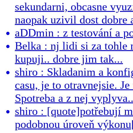
sekundarni, obcasne vyuzi
naopak uzivil dost dobre a
aDDmin : z testování a pou
Belka : nj lidi si za tohl
kupuji.. dobre jim tak...
shiro : Skladanim a konfi
casu, je to otravnejsie. Je
Spotreba a z nej vyplyva..
shiro : [quote]potřebují 
podobnou úroveň výkonu[/