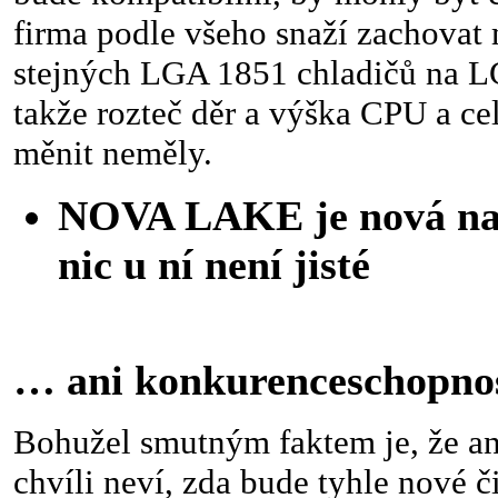
firma podle všeho snaží zachovat 
stejných LGA 1851 chladičů na L
takže rozteč děr a výška CPU a ce
měnit neměly.
NOVA LAKE je nová nadě
nic u ní není jisté
… ani konkurenceschopno
Bohužel smutným faktem je, že ani
chvíli neví, zda bude tyhle nové 