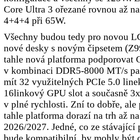
Core Ultra 3 ořezané rovnou až n
4+4+4 při 65W.
Všechny budou tedy pro novou LG
nové desky s novým čipsetem (Z9
tahle nová platforma podporovat 
v kombinaci DDR5-8000 MT/s pa
mít 32 využitelných PCIe 5.0 line
16linkový GPU slot a současně 3
v plné rychlosti. Zní to dobře, al
tahle platforma dorazí na trh až n
2026/2027. Jedné, co ze stávající 
bude kompatibilní, by mohly být c