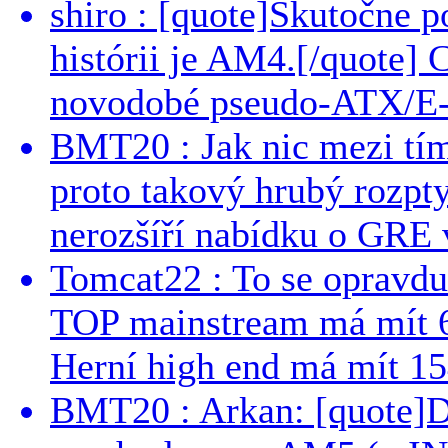
shiro : [quote]Skutočne 
histórii je AM4.[/quote]
novodobé pseudo-ATX/E-
BMT20 : Jak nic mezi tí
proto takový hrubý rozpt
nerozšíří nabídku o GRE v
Tomcat22 : To se opravdu
TOP mainstream má mít 
Herní high end má mít 15
BMT20 : Arkan: [quote]De