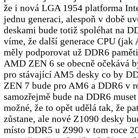
že i nová LGA 1954 platforma Int
jednu generaci, alespoň v době u
deskami bude totiž spoléhat na 
víme, že další generace CPU (jak 
měly podporovat už DDR6 paměti
AMD ZEN 6 se obecně očekává být
pro stávající AM5 desky co by D
ZEN 7 bude pro AM6 a DDR6 v ro
samozřejmě bude na DDR6 muset př
možné, že to opět udělá tak, že pa
zůstane, ale nové Z1090 desky b
místo DDR5 u Z990 v tom roce 20