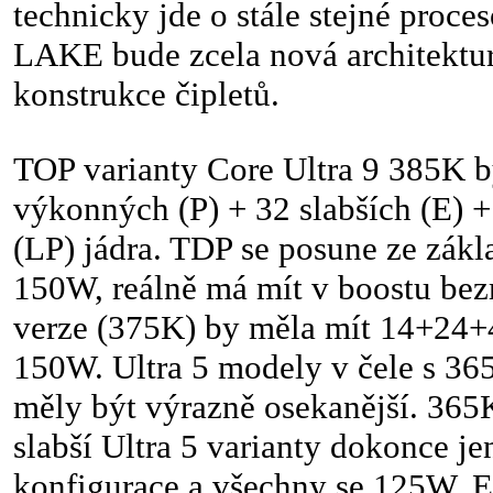
technicky jde o stále stejné proc
LAKE bude zcela nová architektu
konstrukce čipletů.
TOP varianty Core Ultra 9 385K b
výkonných (P) + 32 slabších (E) +
(LP) jádra. TDP se posune ze zákl
150W, reálně má mít v boostu bez
verze (375K) by měla mít 14+24+4
150W. Ultra 5 modely v čele s 36
měly být výrazně osekanější. 36
slabší Ultra 5 varianty dokonce j
konfigurace a všechny se 125W. E