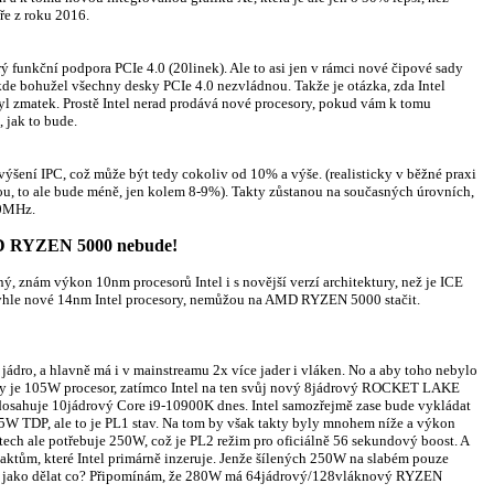
e z roku 2016.
funkční podpora PCIe 4.0 (20linek). Ale to asi jen v rámci nové čipové sady
 kde bohužel všechny desky PCIe 4.0 nezvládnou. Takže je otázka, zda Intel
yl zmatek. Prostě Intel nerad prodává nové procesory, pokud vám k tomu
 jak to bude.
výšení IPC, což může být tedy cokoliv od 10% a výše. (realisticky v běžné praxi
ou, to ale bude méně, jen kolem 8-9%). Takty zůstanou na současných úrovních,
00MHz.
D RYZEN 5000 nebude!
nám výkon 10nm procesorů Intel i s novější verzí architektury, než je ICE
tyhle nové 14nm Intel procesory, nemůžou na AMD RYZEN 5000 stačit.
dro, a hlavně má i v mainstreamu 2x více jader i vláken. No a aby toho nebylo
y je 105W procesor, zatímco Intel na ten svůj nový 8jádrový ROCKET LAKE
 dosahuje 10jádrový Core i9-10900K dnes. Intel samozřejmě zase bude vykládat
25W TDP, ale to je PL1 stav. Na tom by však takty byly mnohem níže a výkon
estech ale potřebuje 250W, což je PL2 režim pro oficiálně 56 sekundový boost. A
aktům, které Intel primárně inzeruje. Jenže šílených 250W na slabém pouze
e jako dělat co? Připomínám, že 280W má 64jádrový/128vláknový RYZEN