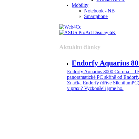
Mobility
Notebook - NB
Smartphone
Aktuální články
Endorfy Aquarius 
Endorfy Aquarius 8000 Corona –
panoramatické PC skříně od Endorf
Značka Endorfy (dříve SilentiumPC)
v praxi? Vyzkoušeli jsme ho.