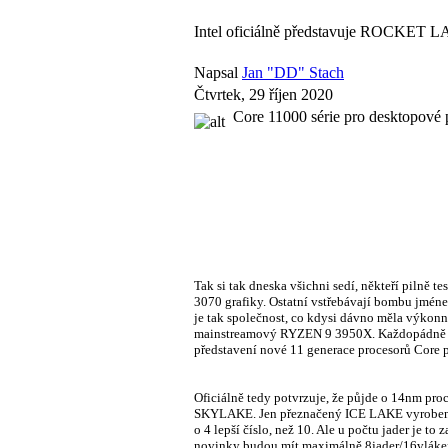
Intel oficiálně představuje ROCKET LA
Napsal
Jan "DD" Stach
Čtvrtek, 29 říjen 2020
Core 11000 série pro desktopové 
Tak si tak dneska všichni sedí, někteří pilně 
3070 grafiky. Ostatní vstřebávají bombu jmén
je tak společnost, co kdysi dávno měla výkonn
mainstreamový RYZEN 9 3950X. Každopádně Inte
představení nové 11 generace procesorů Core
Oficiálně tedy potvrzuje, že půjde o 14nm pr
SKYLAKE. Jen přeznačený ICE LAKE vyrobený 1
o 4 lepší číslo, než 10. Ale u počtu jader je t
novinky budou mít maximálně 8jader/16vláken 