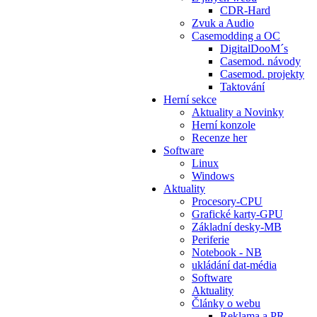
CDR-Hard
Zvuk a Audio
Casemodding a OC
DigitalDooM´s
Casemod. návody
Casemod. projekty
Taktování
Herní sekce
Aktuality a Novinky
Herní konzole
Recenze her
Software
Linux
Windows
Aktuality
Procesory-CPU
Grafické karty-GPU
Základní desky-MB
Periferie
Notebook - NB
ukládání dat-média
Software
Aktuality
Články o webu
Reklama a PR