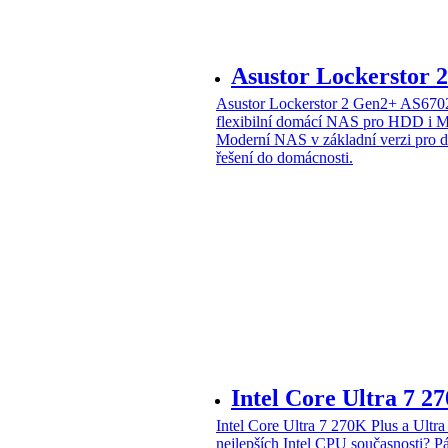
Asustor Lockerstor
Asustor Lockerstor 2 Gen2+ AS6
flexibilní domácí NAS pro HDD i 
Moderní NAS v základní verzi pro 
řešení do domácnosti.
Intel Core Ultra 7 2
Intel Core Ultra 7 270K Plus a Ul
nejlepších Intel CPU současnosti?
Pá