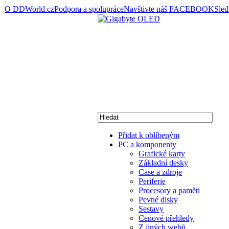
O DDWorld.cz
Podpora a spolupráce
Navštivte náš FACEBOOK
Sle
Přidat k oblíbeným
PC a komponenty
Grafické karty
Základní desky
Case a zdroje
Periferie
Procesory a paměti
Pevné disky
Sestavy
Cenové přehledy
Z jiných webů