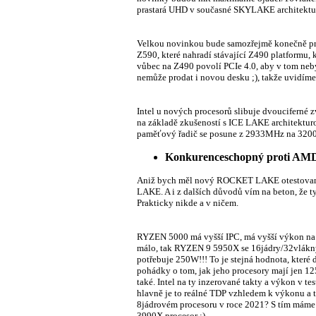
prastará UHD v současné SKYLAKE architektuř
Velkou novinkou bude samozřejmě konečně prý 
Z590, které nahradí stávající Z490 platformu,
vůbec na Z490 povolí PCIe 4.0, aby v tom neb
nemůže prodat i novou desku ;), takže uvidíme,
Intel u nových procesorů slibuje dvouciferné z
na základě zkušeností s ICE LAKE architektur
paměťový řadič se posune z 2933MHz na 32
Konkurenceschopný proti AM
Aniž bych měl nový ROCKET LAKE otestovaný, z
LAKE. A i z dalších důvodů vím na beton, že 
Prakticky nikde a v ničem.
RYZEN 5000 má vyšší IPC, má vyšší výkon na já
málo, tak RYZEN 9 5950X se 16jádry/32vlákn
potřebuje 250W!!! To je stejná hodnota, které
pohádky o tom, jak jeho procesory mají jen 1
také. Intel na ty inzerované takty a výkon v t
hlavně je to reálné TDP vzhledem k výkonu a t
8jádrovém procesoru v roce 2021? S tím mám
3990X procesor ;).