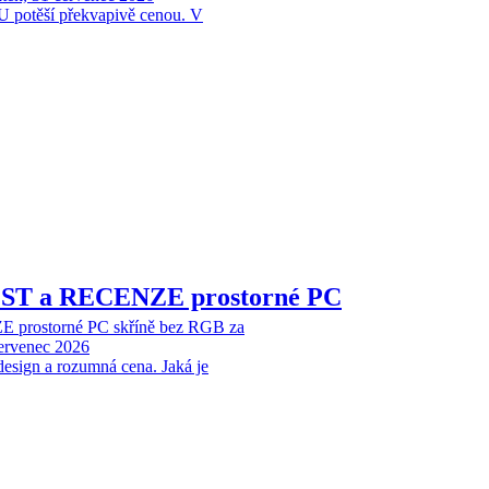
 potěší překvapivě cenou. V
EST a RECENZE prostorné PC
 prostorné PC skříně bez RGB za
červenec 2026
design a rozumná cena. Jaká je