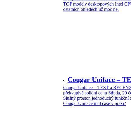
TOP modely desktopových Intel CPU
ostatních ohledech už moc ne.
Cougar Uniface – T
Cougar Uniface – TEST a RECENZE
překvapivě solidní cenu
Středa, 29 
Slušný prostor, jednoduchý funkční 
Cougar Uniface mid case v praxi?