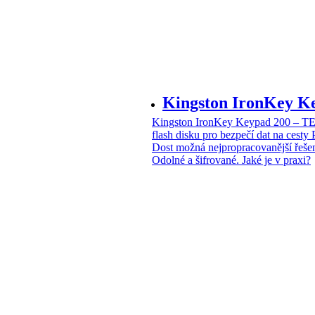
Kingston IronKey 
Kingston IronKey Keypad 200 – 
flash disku pro bezpečí dat na cesty
Dost možná nejpropracovanější řeše
Odolné a šifrované. Jaké je v praxi?