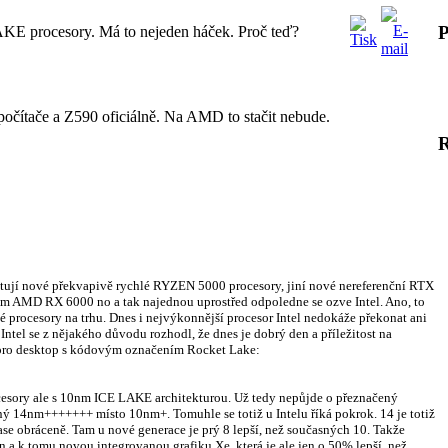
P
KE procesory. Má to nejeden háček. Proč teď?
počítače a Z590 oficiálně. Na AMD to stačit nebude.
testují nové překvapivě rychlé RYZEN 5000 procesory, jiní nové nereferenční RTX
em AMD RX 6000 no a tak najednou uprostřed odpoledne se ozve Intel. Ano, to
é procesory na trhu. Dnes i nejvýkonnější procesor Intel nedokáže překonat ani
l se z nějakého důvodu rozhodl, že dnes je dobrý den a příležitost na
 pro desktop s kódovým označením Rocket Lake:
ocesory ale s 10nm ICE LAKE architekturou. Už tedy nepůjde o přeznačený
4nm+++++++ místo 10nm+. Tomuhle se totiž u Intelu říká pokrok. 14 je totiž
o zase obráceně. Tam u nové generace je prý 8 lepší, než současných 10. Takže
a k tomu novou integrovanou grafiku Xe, která je ale jen o 50% lepší, než