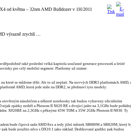
X4 od května – 32nm AMD Bulldozer v 1H/2011
AMD výrazně zrychlí …
vděpodobně také poslední velká kapitola současné generace procesorů a letité
 novinky pro celý mobilní segment. Platformy už známe:
 na které se můžeme těšit. Ale to už neplatí. Na novvých DDR3 platformách AMD, 
platformě AMD, která jede stále na DDR2, se představí tyto modely:
 otevřeným násobičem a některé notebooky tak budou vybaveny oficiálními
 nijak zpátky nedrží a Phenom II X620 BE s dvojicí jader na 3,1GHz bude pořádn
yřjádra. X920BE na 2,3GHz s pěknými 45W TDM a 35W 2GHz Phenom II N930. Ty
ákladem bude čipová sada AMD 8xx a tedy jižní můstek SB880M a SB820M, který b
y pak bude použito něco s DX10.1 jako základ. Dedikované grafiky pak budou