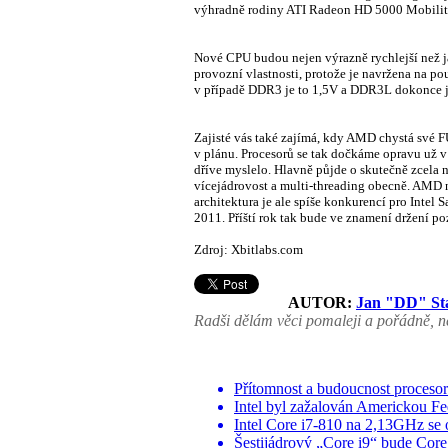
výhradně rodiny ATI Radeon HD 5000 Mobilit
Nové CPU budou nejen výrazně rychlejší než j
provozní vlastnosti, protože je navržena na p
v případě DDR3 je to 1,5V a DDR3L dokonce 
Zajisté vás také zajímá, kdy AMD chystá své F
v plánu. Procesorů se tak dočkáme opravu už v p
dříve myslelo. Hlavně půjde o skutečně zcela n
vícejádrovost a multi-threading obecně. AMD n
architektura je ale spíše konkurencí pro Intel 
2011. Příští rok tak bude ve znamení držení po
Zdroj: Xbitlabs.com
AUTOR:
Jan "DD" St
Radši dělám věci pomaleji a pořádně, ne
Přítomnost a budoucnost procesor
Intel byl zažalován Americkou F
Intel Core i7-810 na 2,13GHz se 
Šestijádrový „Core i9“ bude Core