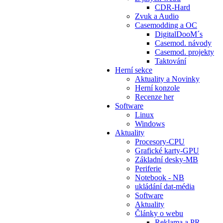
CDR-Hard
Zvuk a Audio
Casemodding a OC
DigitalDooM´s
Casemod. návody
Casemod. projekty
Taktování
Herní sekce
Aktuality a Novinky
Herní konzole
Recenze her
Software
Linux
Windows
Aktuality
Procesory-CPU
Grafické karty-GPU
Základní desky-MB
Periferie
Notebook - NB
ukládání dat-média
Software
Aktuality
Články o webu
Reklama a PR