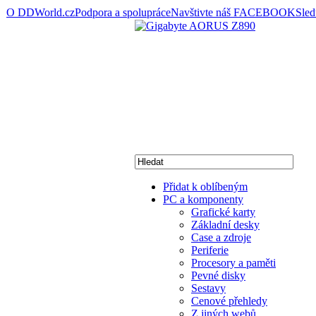
O DDWorld.cz
Podpora a spolupráce
Navštivte náš FACEBOOK
Sle
Přidat k oblíbeným
PC a komponenty
Grafické karty
Základní desky
Case a zdroje
Periferie
Procesory a paměti
Pevné disky
Sestavy
Cenové přehledy
Z jiných webů