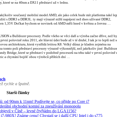
y, které se na 40nm a DX11 představí už v lednu.
akýkoliv současný mobilní model AMD, ale jako celek bude mít platforma také lep
oužití s DDR3 a DDR3L. ty mají výrazně nižší napájení než dnes užívané DDR2,
jen 1,35V. Dočkat bychom se novinek od AMD měli hned v květnu a červnu …
USION a Bulldozer procesory. Podle všeho se věci daří a výroba začne dříve, než b
rvní polovině roku 2011, ale hlavní úder bude až v té druhé, I tak je to lepší než s
ovou architekturu, která vystřídá letitou K8. Velký důraz je kladen zejména na
a tomto poli představí procesory výrazně výkonnější, než jakékoliv jiné. Bulldoze
Sandy Bridge, které se představí v podobně procesorů na trhu také v první polovině
zic a chystání bojišť obou výrobců příštích dní …
ach
ž rychle a špatně.
Starší články
ů: od 90nm k 11nm! Podívejte se, co přijde po Core i7
ederální obchodní komisí za zneužívání monopolu
objevil v Číně – levné čtyřjádro do LGA1156?
 i7-980X! Známe cenu! Chystají se i další CPU Intel i do s775