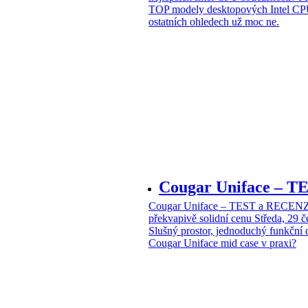
TOP modely desktopových Intel CPU
ostatních ohledech už moc ne.
Cougar Uniface – T
Cougar Uniface – TEST a RECENZE
překvapivě solidní cenu
Středa, 29 
Slušný prostor, jednoduchý funkční 
Cougar Uniface mid case v praxi?