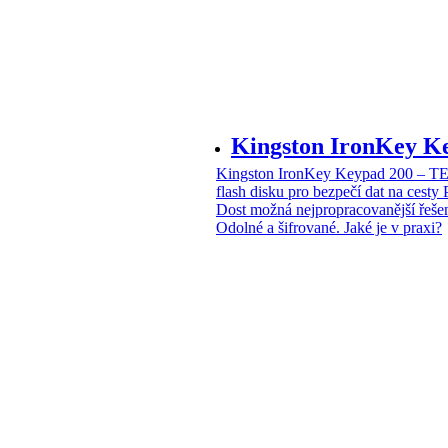
Kingston IronKey 
Kingston IronKey Keypad 200 – 
flash disku pro bezpečí dat na cesty
Dost možná nejpropracovanější řeše
Odolné a šifrované. Jaké je v praxi?