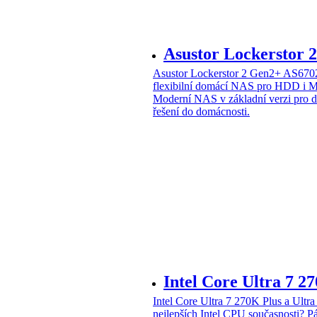
Asustor Lockerstor
Asustor Lockerstor 2 Gen2+ AS6
flexibilní domácí NAS pro HDD i 
Moderní NAS v základní verzi pro 
řešení do domácnosti.
Intel Core Ultra 7 2
Intel Core Ultra 7 270K Plus a Ul
nejlepších Intel CPU současnosti?
Pá