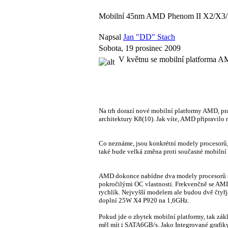
Mobilní 45nm AMD Phenom II X2/X3/
Napsal
Jan "DD" Stach
Sobota, 19 prosinec 2009
V květnu se mobilní platforma 
Na trh dorazí nové mobilní platformy AMD, pra
architektury K8(10). Jak víte, AMD připravilo
Co neznáme, jsou konkrétní modely procesorů,
také bude velká změna proti současné mobilní 
AMD dokonce nabídne dva modely procesorů s
pokročilými OC vlastnosti. Frekvenčně se AMD
rychlík. Nejvyšší modelem ale budou dvě čt
doplní 25W X4 P920 na 1,6GHz.
Pokud jde o zbytek mobilní platformy, tak z
měl mít i SATA6GB/s. Jako Integrované grafik