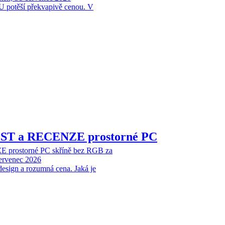
 potěší překvapivě cenou. V
EST a RECENZE prostorné PC
 prostorné PC skříně bez RGB za
červenec 2026
design a rozumná cena. Jaká je