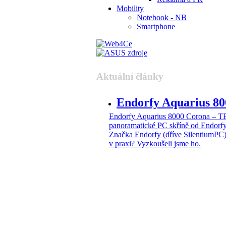
Mobility
Notebook - NB
Smartphone
Aktuální články
Endorfy Aquarius 
Endorfy Aquarius 8000 Corona –
panoramatické PC skříně od Endorf
Značka Endorfy (dříve SilentiumPC)
v praxi? Vyzkoušeli jsme ho.