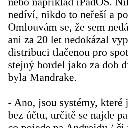
nebo například iPadOS. Ni
nedíví, nikdo to neřeší a p
Omlouvám se, že sem nedá
ani za 20 let nedokázal vyp
distribuci tlačenou pro spot
stejný bordel jako za dob d
byla Mandrake.
- Ano, jsou systémy, které 
bez účtu, určitě se najde p
co pojede na Androidu / či