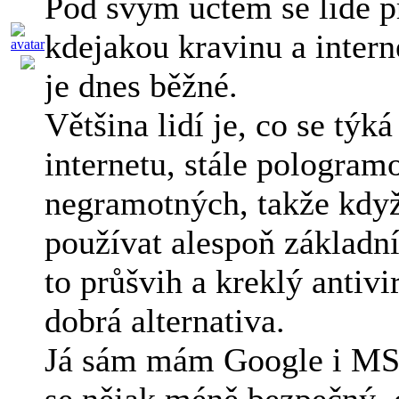
Pod svým účtem se lidé př
kdejakou kravinu a intern
je dnes běžné.
Většina lidí je, co se týk
internetu, stále pologram
negramotných, takže kdy
používat alespoň základní
to průšvih a kreklý antivi
dobrá alternativa.
Já sám mám Google i MS 
se nějak méně bezpečný, 