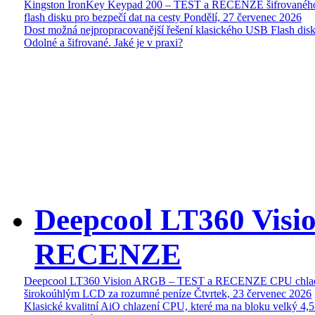
Kingston IronKey Keypad 200 – TEST a RECENZE šifrované
flash disku pro bezpečí dat na cesty
Pondělí, 27 červenec 2026
Dost možná nejpropracovanější řešení klasického USB Flash disk
Odolné a šifrované. Jaké je v praxi?
Deepcool LT360 Vis
RECENZE
Deepcool LT360 Vision ARGB – TEST a RECENZE CPU chlad
širokoúhlým LCD za rozumné peníze
Čtvrtek, 23 červenec 2026
Klasické kvalitní AiO chlazení CPU, které ma na bloku velký 4