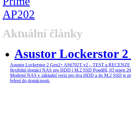
Aktuální články
Asustor Lockerstor 
Asustor Lockerstor 2 Gen2+ AS6702T v2 – TEST a RECENZE
flexibilní domácí NAS pro HDD i M.2 SSD
Pondělí, 03 srpen 2
Moderní NAS v základní verzi pro dva HDD a 4x M.2 SSD je pr
řešení do domácnosti.