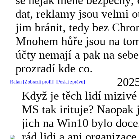
dat, reklamy jsou velmi o
jim bránit, tedy bez Chro
Mnohem hůře jsou na tom l
účty nemají a pak na seb
prozradí kde co.
2025
Rafan
[Zobrazit profil]
[Poslat zprávu]
Když je těch lidí mizivé
MS tak irituje? Naopak 
jich na Win10 bylo doc
rád lidi a ani organizace