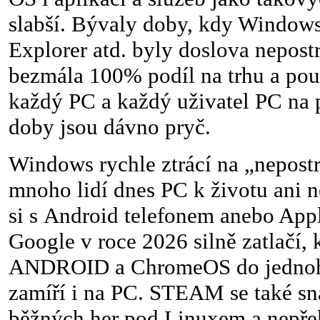
slabší. Bývaly doby, kdy Windows,
Explorer atd. byly doslova nepost
bezmála 100% podíl na trhu a použ
každý PC a každý uživatel PC na p
doby jsou dávno pryč.
Windows rychle ztrácí na „nepostr
mnoho lidí dnes PC k životu ani n
si s Android telefonem anebo App
Google v roce 2026 silně zatlačí, 
ANDROID a ChromeOS do jednoh
zamíří i na PC. STEAM se také sna
běžných her pod Linuxem a nepře