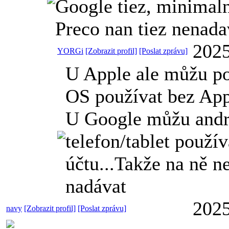
Google tiez, minimaln
Preco nan tiez nenada
2025
YORGi
[Zobrazit profil]
[Poslat zprávu]
U Apple ale můžu p
OS používat bez App
U Google můžu andr
telefon/tablet použí
účtu...Takže na ně n
nadávat
2025
navy
[Zobrazit profil]
[Poslat zprávu]