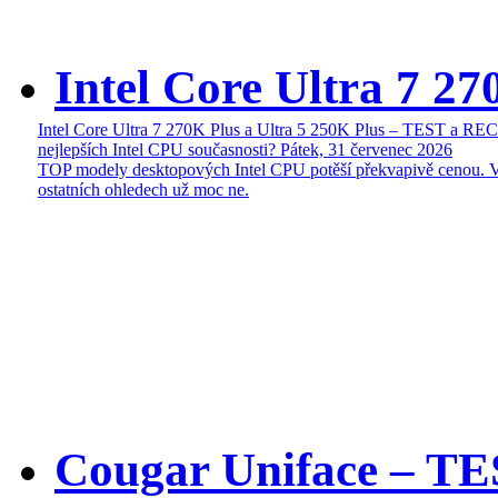
Intel Core Ultra 7 27
Intel Core Ultra 7 270K Plus a Ultra 5 250K Plus – TEST a R
nejlepších Intel CPU současnosti?
Pátek, 31 červenec 2026
TOP modely desktopových Intel CPU potěší překvapivě cenou. 
ostatních ohledech už moc ne.
Cougar Uniface – T