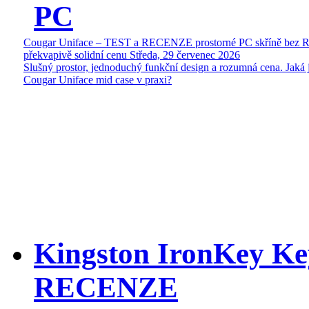
PC
Cougar Uniface – TEST a RECENZE prostorné PC skříně bez 
překvapivě solidní cenu
Středa, 29 červenec 2026
Slušný prostor, jednoduchý funkční design a rozumná cena. Jaká 
Cougar Uniface mid case v praxi?
Kingston IronKey Ke
RECENZE