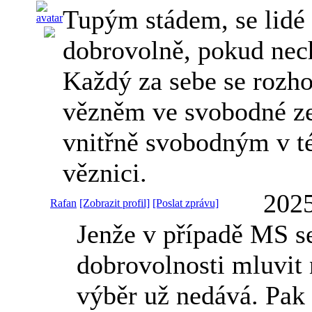
Tupým stádem, se lidé 
dobrovolně, pokud nech
Každý za sebe se rozh
vězněm ve svobodné ze
vnitřně svobodným v té
věznici.
2025
Rafan
[Zobrazit profil]
[Poslat zprávu]
Jenže v případě MS s
dobrovolnosti mluvit 
výběr už nedává. Pak 