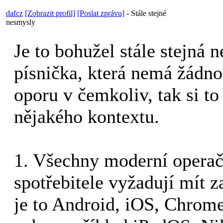
dafcz
[Zobrazit profil]
[Poslat zprávu]
-
Stále stejné
nesmysly
Je to bohužel stále stejná 
písnička, která nemá žádno
oporu v čemkoliv, tak si t
nějakého kontextu.
1. Všechny moderní operač
spotřebitele vyžadují mít z
je to Android, iOS, Chro