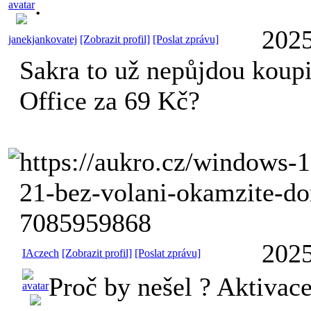
.
2025
janekjankovatej
[Zobrazit profil]
[Poslat zprávu]
Sakra to už nepůjdou koup
Office za 69 Kč?
https://aukro.cz/windows-1
21-bez-volani-okamzite-do
7085959868
2025
IAczech
[Zobrazit profil]
[Poslat zprávu]
Proč by nešel ? Aktivac