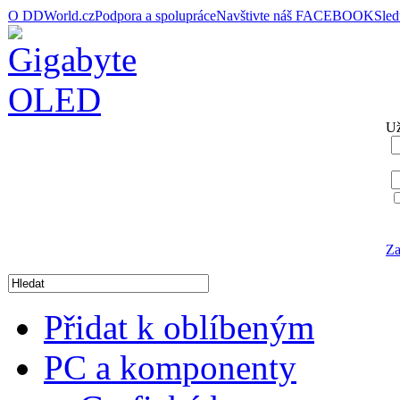
O DDWorld.cz
Podpora a spolupráce
Navštivte náš FACEBOOK
Sle
Už
Za
Přidat k oblíbeným
PC a komponenty