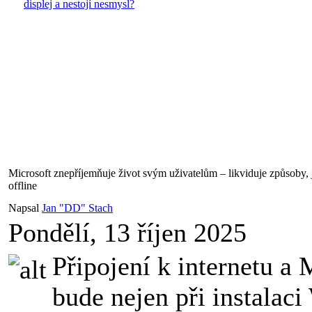
displej a nestojí nesmysl?
Microsoft znepříjemňuje život svým uživatelům – likviduje způsoby,
offline
Napsal
Jan "DD" Stach
Pondělí, 13 říjen 2025
Připojení k internetu a 
bude nejen při instalac