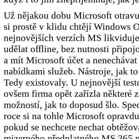
Už nějakou dobu Microsoft otravuj
si prostě v klidu chtějí Windows 
nejnovějších verzích MS likviduje
udělat offline, bez nutnosti připoj
a mít Microsoft účet a nenechávat
nabídkami služeb. Nástroje, jak to 
Tedy existovaly. U nejnovější tes
ovšem firma opět zařízla některé 
možností, jak to doposud šlo. Spe
roce si na tohle Microsoft opravdu
pokud se nechcete nechat obtěžov
mizerného předplatného MS 365 