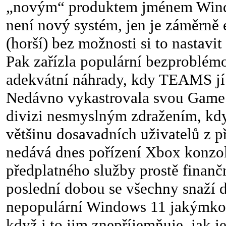
„novým“ produktem jménem Windo
není nový systém, jen je záměrně
(horší) bez možnosti si to nastavit
Pak zařízla populární bezproblé
adekvátní náhrady, kdy TEAMS jí
Nedávno vykastrovala svou Game 
divizi nesmyslným zdražením, kdy
většinu dosavadních uživatelů z p
nedává dnes pořízení Xbox konzol
předplatného služby prostě finanč
poslední dobou se všechny snaží 
nepopulární Windows 11 jakýmkol
když i to jim znepříjemňuje, jak 