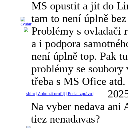
MS opustit a jít do Li
tam to není úplně be
Problémy s ovladači r
a i podpora samotnéh
není úplně top. Pak t
problémy se soubory
třeba s MS Ofice atd.
2025
shiro
[Zobrazit profil]
[Poslat zprávu]
Na vyber nedava ani 
tiez nenadavas?