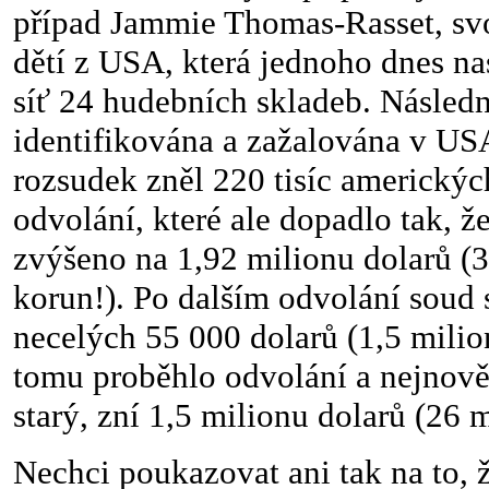
případ Jammie Thomas-Rasset, sv
dětí z USA, která jednoho dnes na
síť 24 hudebních skladeb. Násled
identifikována a zažalována v US
rozsudek zněl 220 tisíc americkýc
odvolání, které ale dopadlo tak, 
zvýšeno na 1,92 milionu dolarů (
korun!). Po dalším odvolání soud s
necelých 55 000 dolarů (1,5 milion
tomu proběhlo odvolání a nejnověj
starý, zní 1,5 milionu dolarů (26 
Nechci poukazovat ani tak na to, 