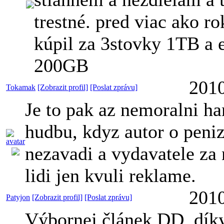
trestné. pred viac ako r
kúpil za 3stovky 1TB a 
200GB
2010
Tokamak
[Zobrazit profil]
[Poslat zprávu]
Je to pak az nemoralni ha
hudbu, kdyz autor o peni
nezavadi a vydavatele za 
lidi jen kvuli reklame.
2010
Patyjon
[Zobrazit profil]
[Poslat zprávu]
Výbornej článek DD, díky