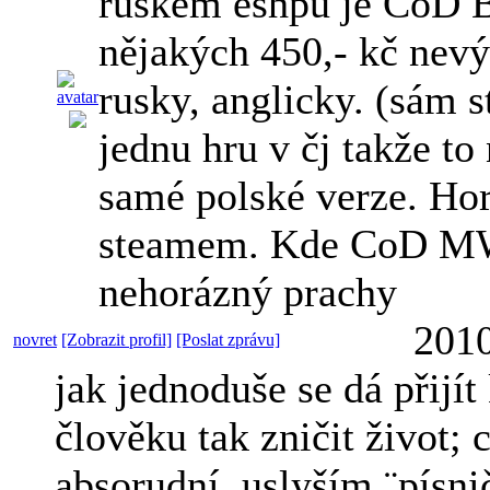
ruském eshpu je CoD 
nějakých 450,- kč nev
rusky, anglicky. (sám 
jednu hru v čj takže to
samé polské verze. Horš
steamem. Kde CoD MW
nehorázný prachy
2010
novret
[Zobrazit profil]
[Poslat zprávu]
jak jednoduše se dá přijí
člověku tak zničit život; c
absorudní, uslyším ¨písni