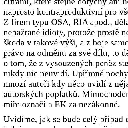
ciframi, které stejně dotyčný ani 
naprosto kontraproduktivní pro v
Z firem typu OSA, RIA apod., děl
nenažrané idioty, protože prostě n
škoda v takové výši, a z boje sam
právo na odměnu za své dílu, to d
o tom, že z vysouzených peněz ste
nikdy nic neuvidí. Upřímně pochyb
mnozí autoři kdy něco uvidí z něj
autorských poplatků. Mimochodem
míře označila EK za nezákonné.
Uvidíme, jak se bude celý případ d