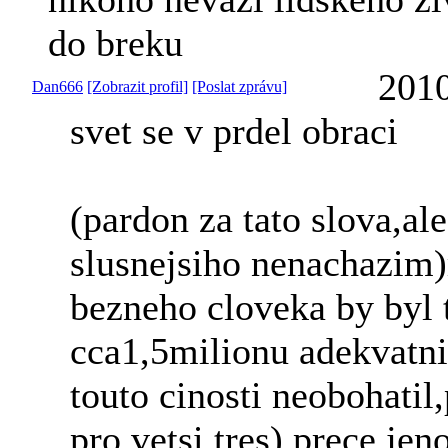
do breku
2010
Dan666
[Zobrazit profil]
[Poslat zprávu]
svet se v prdel obraci
(pardon za tato slova,ale
slusnejsiho nenachazim)
bezneho cloveka by byl t
cca1,5milionu adekvatni
touto cinosti neobohati
pro vetsi tres),prece jen