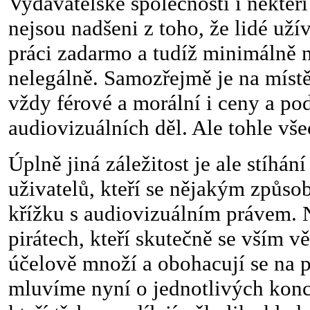
Vydavatelské společnosti i někteř
nejsou nadšeni z toho, že lidé užíva
práci zadarmo a tudíž minimálně 
nelegálně. Samozřejmě je na místě 
vždy férové a morální i ceny a p
audiovizuálních děl. Ale tohle vše
Úplně jiná záležitost je ale stíhání
uživatelů, kteří se nějakým způs
křížku s audiovizuálním právem.
pirátech, kteří skutečně se vším
účelově množí a obohacují se na p
mluvíme nyní o jednotlivých konc