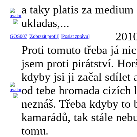
a taky platis za medium 
ukladas,...
2010
GOS007
[Zobrazit profil]
[Poslat zprávu]
Proti tomuto třeba já ni
jsem proti pirátství. Hor
kdyby jsi ji začal sdílet 
od tebe hromada cizích li
neznáš. Třeba kdyby to b
kamarádů, tak stále nebu
tomu.