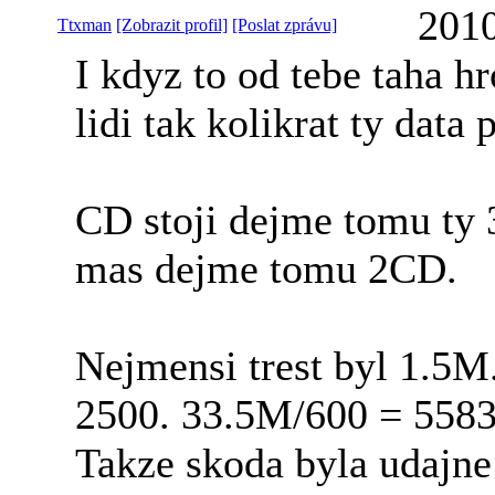
2010
Ttxman
[Zobrazit profil]
[Poslat zprávu]
I kdyz to od tebe taha h
lidi tak kolikrat ty data
CD stoji dejme tomu ty 
mas dejme tomu 2CD.
Nejmensi trest byl 1.5M
2500. 33.5M/600 = 5583
Takze skoda byla udajn