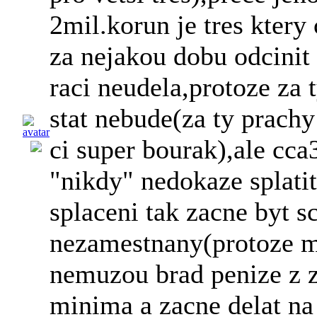
2mil.korun je tres ktery
za nejakou dobu odcinit 
raci neudela,protoze za 
stat nebude(za ty prach
ci super bourak),ale cc
"nikdy" nedokaze splatit
splaceni tak zacne byt s
nezamestnany(protoze m
nemuzou brad penize z 
minima a zacne delat na