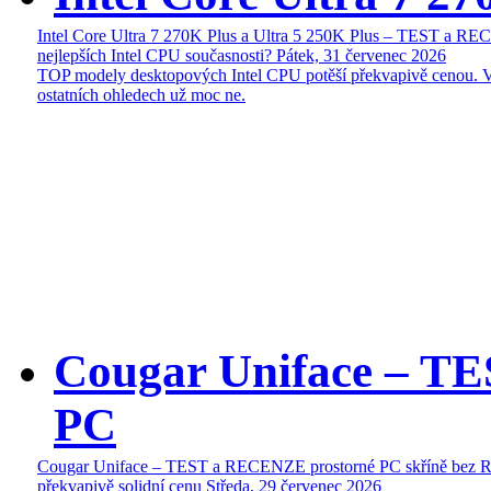
Intel Core Ultra 7 270K Plus a Ultra 5 250K Plus – TEST a R
nejlepších Intel CPU současnosti?
Pátek, 31 červenec 2026
TOP modely desktopových Intel CPU potěší překvapivě cenou. 
ostatních ohledech už moc ne.
Cougar Uniface – T
PC
Cougar Uniface – TEST a RECENZE prostorné PC skříně bez 
překvapivě solidní cenu
Středa, 29 červenec 2026