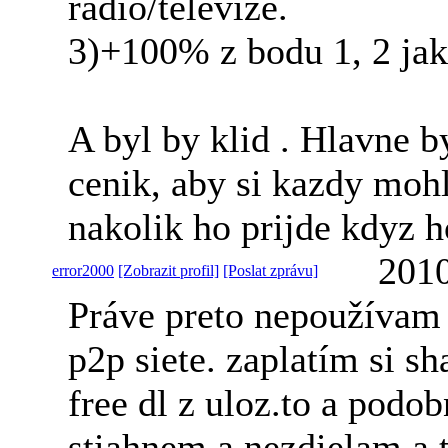
radio/televize.
3)+100% z bodu 1, 2 jak
A byl by klid
. Hlavne b
cenik, aby si kazdy mohl
nakolik ho prijde kdyz h
2010
error2000
[Zobrazit profil]
[Poslat zprávu]
Práve preto nepoužívam 
p2p siete. zaplatím si sh
free dl z uloz.to a podob
stiahnem a nezdielam a 