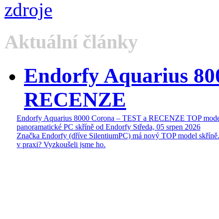
Aktuální články
Endorfy Aquarius 80
RECENZE
Endorfy Aquarius 8000 Corona – TEST a RECENZE TOP mode
panoramatické PC skříně od Endorfy
Středa, 05 srpen 2026
Značka Endorfy (dříve SilentiumPC) má nový TOP model skříně.
v praxi? Vyzkoušeli jsme ho.