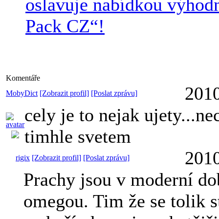
oslavuje nabídkou výhod
Pack CZ“!
Komentáře
2010
MobyDict
[Zobrazit profil]
[Poslat zprávu]
cely je to nejak ujety...ne
timhle svetem
2010
rigix
[Zobrazit profil]
[Poslat zprávu]
Prachy jsou v moderní dob
omegou. Tim že se tolik s