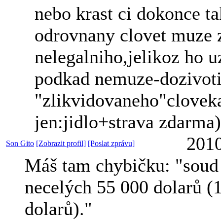
nebo krast ci dokonce ta
odrovnany clovet muze z
nelegalniho,jelikoz ho u
podkad nemuze-dozivoti
"zlikvidovaneho"clove
jen:jidlo+strava zdarma)
2010
Son Gito
[Zobrazit profil]
[Poslat zprávu]
Máš tam chybičku: "soud 
necelých 55 000 dolarů (
dolarů)."