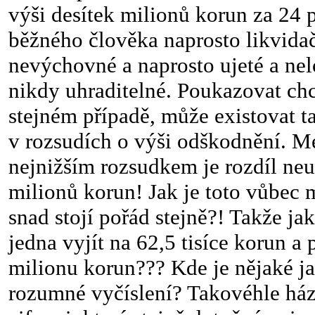
výši desítek milionů korun za 24 p
běžného člověka naprosto likvidač
nevýchovné a naprosto ujeté a nel
nikdy uhraditelné. Poukazovat chci
stejném případě, může existovat t
v rozsudích o výši odškodnění. M
nejnižším rozsudkem je rozdíl neu
milionů korun! Jak je toto vůbec
snad stojí pořád stejně?! Takže ja
jedna vyjít na 62,5 tisíce korun a
milionu korun??? Kde je nějaké ja
rozumné vyčíslení? Takovéhle há