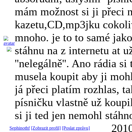
mám možnost si ji přeci n
kazetu,CD,mp3jku cokoli
mnoho. je to to samé jako 
stáhnu na z internetu at už
''nelegálně''. Ano rádia si
musela koupit aby ji mohl
já přeci platím rozhlas, t
písničku vlastně už koupi
si ji ted jen nemohl stáhno
2010
Sephinothf
[Zobrazit profil]
[Poslat zprávu]