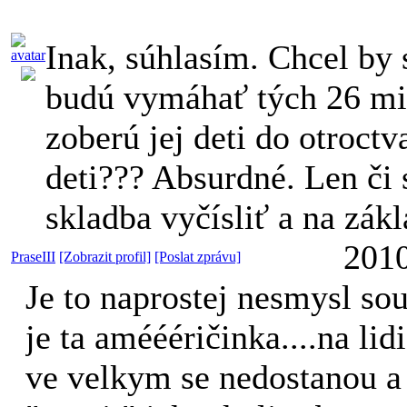
Inak, súhlasím. Chcel by
budú vymáhať tých 26 mil
zoberú jej deti do otroctva
deti??? Absurdné. Len či 
skladba vyčísliť a na zák
2010
PraseIII
[Zobrazit profil]
[Poslat zprávu]
Je to naprostej nesmysl so
je ta améééričinka....na lidi
ve velkym se nedostanou a 