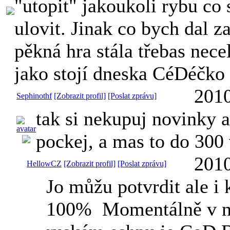
"utopit" jakoukoli rybu co
ulovit. Jinak co bych dal z
pěkná hra stála třebas necel
jako stojí dneska CéDéčko
2010
Sephinothf
[Zobrazit profil]
[Poslat zprávu]
tak si nekupuj novinky a
pockej, a mas to do 300
2010
HellowCZ
[Zobrazit profil]
[Poslat zprávu]
Jo můžu potvrdit ale i 
100%
Momentálně v 