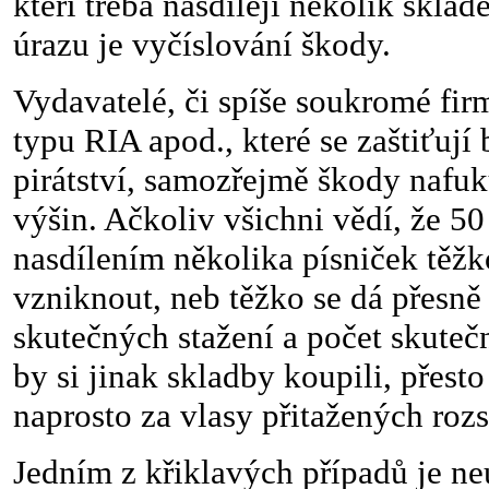
kteří třeba nasdílejí několik skl
úrazu je vyčíslování škody.
Vydavatelé, či spíše soukromé fir
typu RIA apod., které se zaštiťují
pirátství, samozřejmě škody nafuk
výšin. Ačkoliv všichni vědí, že 5
nasdílením několika písniček těž
vzniknout, neb těžko se dá přesně 
skutečných stažení a počet skutečn
by si jinak skladby koupili, přesto
naprosto za vlasy přitažených roz
Jedním z křiklavých případů je neu