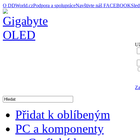
O DDWorld.cz
Podpora a spolupráce
Navštivte náš FACEBOOK
Sle
Už
Za
Přidat k oblíbeným
PC a komponenty