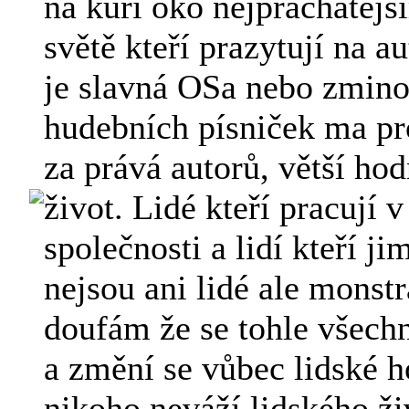
na kuří oko nejprachatěj
světě kteří prazytují na a
je slavná OSa nebo zmin
hudebních písniček ma pr
za prává autorů, větší ho
život. Lidé kteří pracují 
společnosti a lidí kteří j
nejsou ani lidé ale monstr
doufám že se tohle všech
a změní se vůbec lidské 
nikoho neváží lidského ži