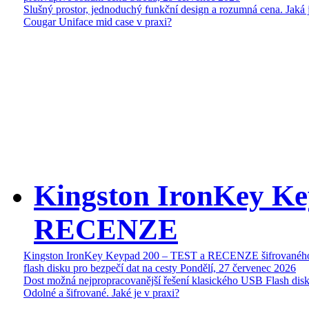
Slušný prostor, jednoduchý funkční design a rozumná cena. Jaká 
Cougar Uniface mid case v praxi?
Kingston IronKey Ke
RECENZE
Kingston IronKey Keypad 200 – TEST a RECENZE šifrované
flash disku pro bezpečí dat na cesty
Pondělí, 27 červenec 2026
Dost možná nejpropracovanější řešení klasického USB Flash disk
Odolné a šifrované. Jaké je v praxi?