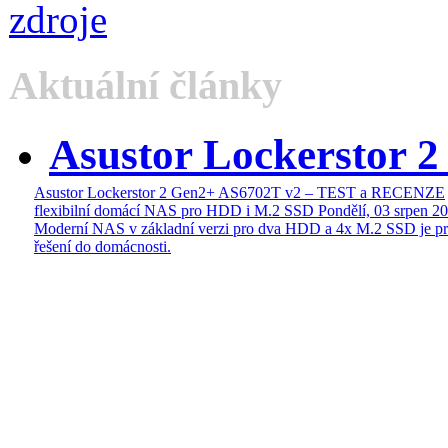
Aktuální články
Asustor Lockerstor 
Asustor Lockerstor 2 Gen2+ AS6702T v2 – TEST a RECENZE
flexibilní domácí NAS pro HDD i M.2 SSD
Pondělí, 03 srpen 2
Moderní NAS v základní verzi pro dva HDD a 4x M.2 SSD je pr
řešení do domácnosti.