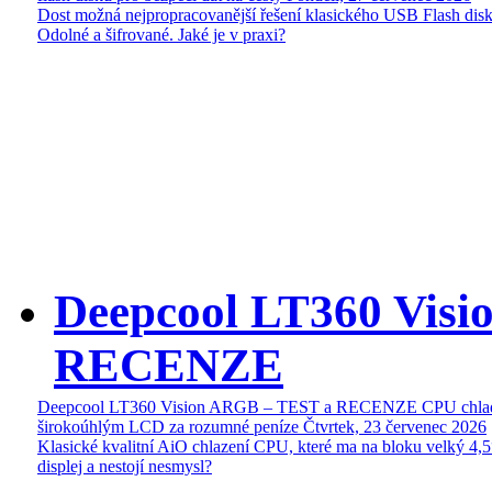
Dost možná nejpropracovanější řešení klasického USB Flash disk
Odolné a šifrované. Jaké je v praxi?
Deepcool LT360 Vis
RECENZE
Deepcool LT360 Vision ARGB – TEST a RECENZE CPU chlad
širokoúhlým LCD za rozumné peníze
Čtvrtek, 23 červenec 2026
Klasické kvalitní AiO chlazení CPU, které ma na bloku velký 4
displej a nestojí nesmysl?