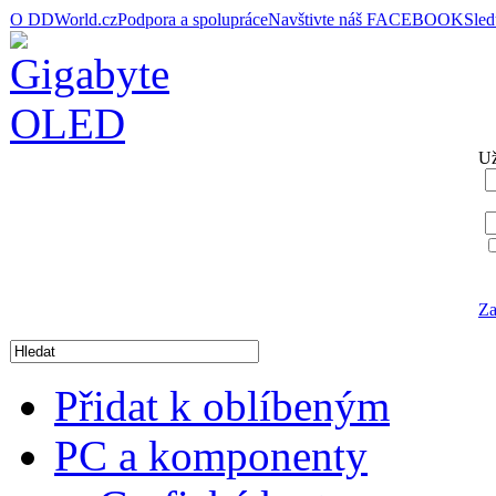
O DDWorld.cz
Podpora a spolupráce
Navštivte náš FACEBOOK
Sle
Už
Za
Přidat k oblíbeným
PC a komponenty