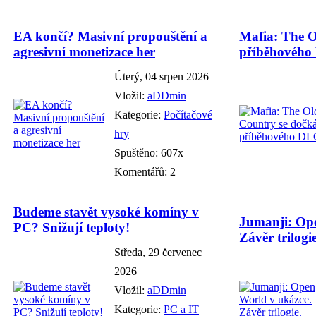
EA končí? Masivní propouštění a
Mafia: The O
agresivní monetizace her
příběhového
Úterý, 04 srpen 2026
Vložil:
aDDmin
Kategorie:
Počítačové
hry
Spuštěno: 607x
Komentářů: 2
Budeme stavět vysoké komíny v
Jumanji: Ope
PC? Snižují teploty!
Závěr trilogie
Středa, 29 červenec
2026
Vložil:
aDDmin
Kategorie:
PC a IT