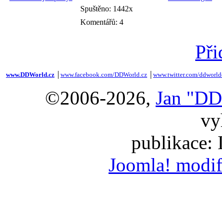
Spuštěno: 1442x
Komentářů: 4
Při
www.DDWorld.cz
│
www.facebook.com/DDWorld.cz
│
www.twitter.com/ddworld
©2006-2026,
Jan "DD
vy
publikace:
Joomla! modif