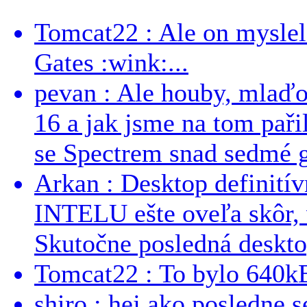
Tomcat22 : Ale on myslel 
Gates :wink:...
pevan : Ale houby, mlaď
16 a jak jsme na tom pařil
se Spectrem snad sedmé g
Arkan : Desktop definit
INTELU ešte oveľa skôr,
Skutočne posledná desktop
Tomcat22 : To bylo 640kB
shiro : hej ako posledne 