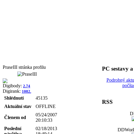
PraseIII stránka profilu
PC sestavy 
Podrobný aktu
počít
Digibody:
2.74
Digirank:
1082.
Shlédnutí
45135
RSS
Aktuální stav
OFFLINE
D
05/24/2007
Členem od
20:10:33
Poslední
02/18/2013
DDWorld
návštěva
18:49:14