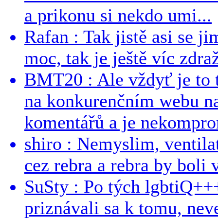
a prikonu si nekdo umi...
Rafan : Tak jistě asi se j
moc, tak je ještě víc zdraž
BMT20 : Ale vždyť je to 
na konkurenčním webu na 
komentářů a je nekomprom
shiro : Nemyslim, ventil
cez rebra a rebra by boli v
SuSty : Po tých lgbtiQ++
priznávali sa k tomu, nev