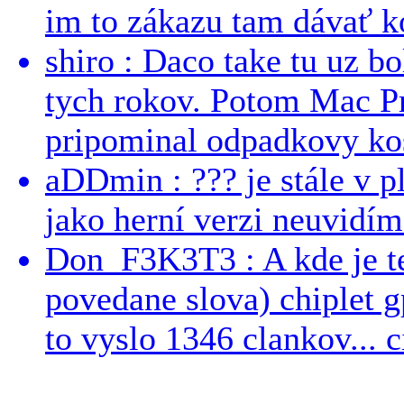
im to zákazu tam dávať ko
shiro : Daco take tu uz b
tych rokov. Potom Mac Pr
pripominal odpadkovy kos
aDDmin : ??? je stále v pl
jako herní verzi neuvidíme
Don_F3K3T3 : A kde je te
povedane slova) chiplet g
to vyslo 1346 clankov... ci