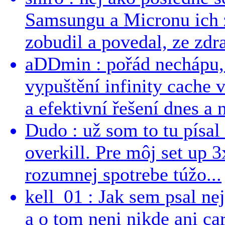
Samsungu a Micronu ich 
zobudil a povedal, ze zdra
aDDmin : pořád nechápu, 
vypuštění infinity cache v
a efektivní řešení dnes a n
Dudo : už som to tu písal 
overkill. Pre môj set up 
rozumnej spotrebe túžo...
kell_01 : Jak sem psal ne
a o tom neni nikde ani ca