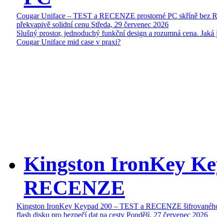
Cougar Uniface – TEST a RECENZE prostorné PC skříně bez 
překvapivě solidní cenu
Středa, 29 červenec 2026
Slušný prostor, jednoduchý funkční design a rozumná cena. Jaká 
Cougar Uniface mid case v praxi?
Kingston IronKey Ke
RECENZE
Kingston IronKey Keypad 200 – TEST a RECENZE šifrované
flash disku pro bezpečí dat na cesty
Pondělí, 27 červenec 2026