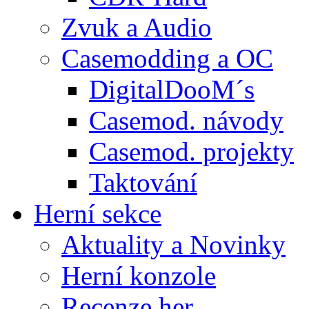
Zvuk a Audio
Casemodding a OC
DigitalDooM´s
Casemod. návody
Casemod. projekty
Taktování
Herní sekce
Aktuality a Novinky
Herní konzole
Recenze her