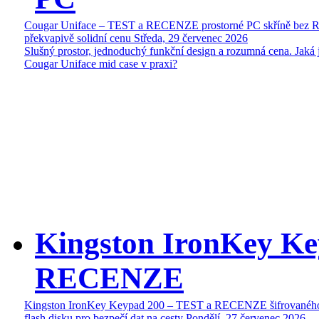
Cougar Uniface – TEST a RECENZE prostorné PC skříně bez 
překvapivě solidní cenu
Středa, 29 červenec 2026
Slušný prostor, jednoduchý funkční design a rozumná cena. Jaká 
Cougar Uniface mid case v praxi?
Kingston IronKey Ke
RECENZE
Kingston IronKey Keypad 200 – TEST a RECENZE šifrované
flash disku pro bezpečí dat na cesty
Pondělí, 27 červenec 2026