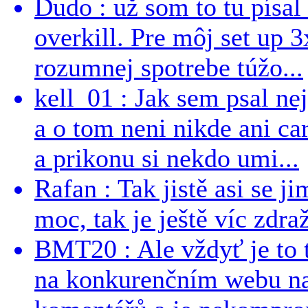
Dudo : už som to tu písal 
overkill. Pre môj set up 
rozumnej spotrebe túžo...
kell_01 : Jak sem psal ne
a o tom neni nikde ani ca
a prikonu si nekdo umi...
Rafan : Tak jistě asi se j
moc, tak je ještě víc zdraž
BMT20 : Ale vždyť je to 
na konkurenčním webu na 