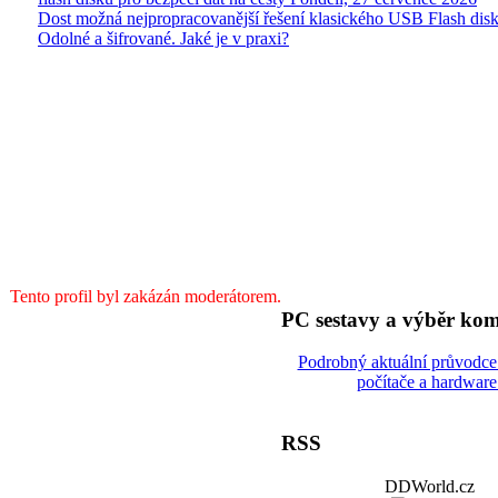
Dost možná nejpropracovanější řešení klasického USB Flash disk
Odolné a šifrované. Jaké je v praxi?
Tento profil byl zakázán moderátorem.
PC sestavy a výběr ko
Podrobný aktuální průvodc
počítače a hardware
RSS
DDWorld.cz