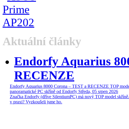
Aktuální články
Endorfy Aquarius 80
RECENZE
Endorfy Aquarius 8000 Corona – TEST a RECENZE TOP mode
panoramatické PC skříně od Endorfy
Středa, 05 srpen 2026
Značka Endorfy (dříve SilentiumPC) má nový TOP model skříně.
v praxi? Vyzkoušeli jsme ho.