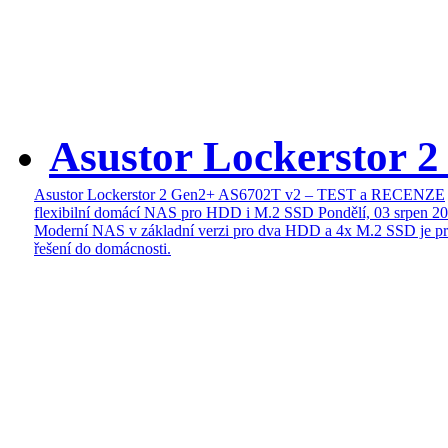
Asustor Lockerstor 
Asustor Lockerstor 2 Gen2+ AS6702T v2 – TEST a RECENZE
flexibilní domácí NAS pro HDD i M.2 SSD
Pondělí, 03 srpen 2
Moderní NAS v základní verzi pro dva HDD a 4x M.2 SSD je pr
řešení do domácnosti.