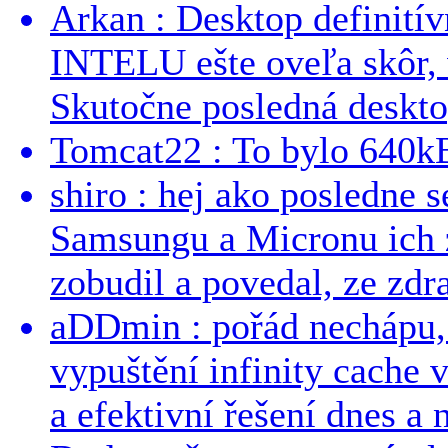
Arkan : Desktop definit
INTELU ešte oveľa skôr,
Skutočne posledná desktop
Tomcat22 : To bylo 640kB
shiro : hej ako posledne 
Samsungu a Micronu ich 
zobudil a povedal, ze zdra
aDDmin : pořád nechápu, 
vypuštění infinity cache v
a efektivní řešení dnes a n