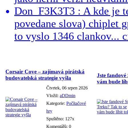
Don_F3K3T3 : A kde je te
povedane slova) chiplet g
to vyslo 1346 clankov... ci
Corsair Cove – zajímavá pirátská
Jste fandové 
budovatelská strategie vyšla
vám bude líbi
Čtvrtek, 06 srpen 2026
Vložil:
aDDmin
Kategorie:
Počítačové
hry
Spuštěno: 127x
Komentářů: 0