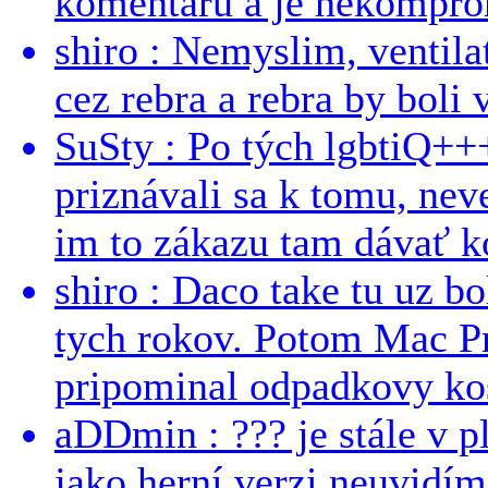
komentářů a je nekomprom
shiro : Nemyslim, ventil
cez rebra a rebra by boli v
SuSty : Po tých lgbtiQ++
priznávali sa k tomu, nev
im to zákazu tam dávať ko
shiro : Daco take tu uz b
tych rokov. Potom Mac Pr
pripominal odpadkovy kos
aDDmin : ??? je stále v pl
jako herní verzi neuvidíme