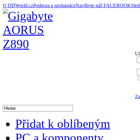
O DDWorld.cz
Podpora a spolupráce
Navštivte náš FACEBOOK
Sle
Už
Za
Přidat k oblíbeným
PC a komponenty