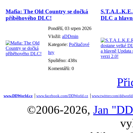
Mafia: The Old Country se dočká
S.T.A.L.K.E.
příběhového DLC!
DLC a hlavně
Pondělí, 03 srpen 2026
Vložil:
aDDmin
Kategorie:
Počítačové
hry
Spuštěno: 438x
Komentářů: 0
Při
www.DDWorld.cz
│
www.facebook.com/DDWorld.cz
│
www.twitter.com/ddworld
©2006-2026,
Jan "DD
vy