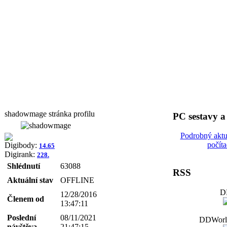
shadowmage stránka profilu
PC sestavy 
Podrobný aktu
počít
Digibody:
14.65
Digirank:
228.
Shlédnutí
63088
RSS
Aktuální stav
OFFLINE
D
12/28/2016
Členem od
13:47:11
Poslední
08/11/2021
DDWorld
návštěva
21:47:15