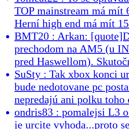
TOP mainstream má mít 
Herní high end má mít 15
BMT20 : Arkan: [quote]De
prechodom na AM5 (u INT
pred Haswellom). Skutočn
SuSty : Tak xbox konci ur
bude nedotovane pc post
nepredajú ani polku toho c
ondris83 : pomalejsi L3 o
je urcite vyhoda...proto 