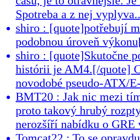
casu, je to otravnejsie. Je
Spotreba a z nej vyplyva..
shiro : [quote]potřebují 
podobnou úroveň výkonu[/
shiro : [quote]Skutočne 
histórii je AM4.[/quote]
novodobé pseudo-ATX/E-
BMT20 : Jak nic mezi tí
proto takový hrubý rozpt
nerozšíří nabídku o GRE v
Tomcat22 : To se opravdu