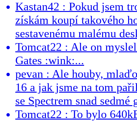
Kastan42 : Pokud jsem tro
získám koupí takového h
sestavenému malému deskt
Tomcat22 : Ale on myslel 
Gates :wink:...
pevan : Ale houby, mlaď
16 a jak jsme na tom pařil
se Spectrem snad sedmé g
Tomcat22 : To bylo 640kB