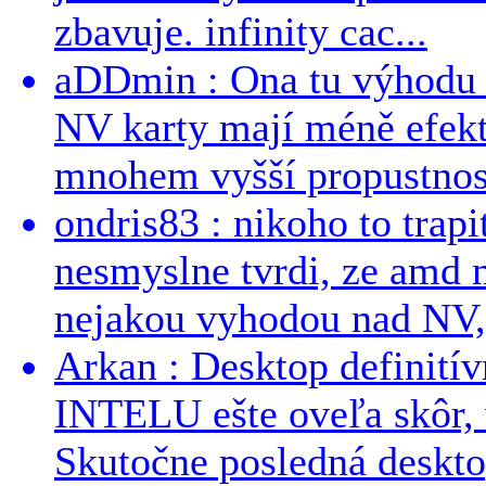
zbavuje. infinity cac...
aDDmin : Ona tu výhodu a
NV karty mají méně efekt
mnohem vyšší propustnost
ondris83 : nikoho to trapi
nesmyslne tvrdi, ze amd m
nejakou vyhodou nad NV, 
Arkan : Desktop definit
INTELU ešte oveľa skôr,
Skutočne posledná desktop