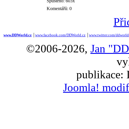
Spuštěno: 603x
Komentářů: 0
Při
www.DDWorld.cz
│
www.facebook.com/DDWorld.cz
│
www.twitter.com/ddworld
©2006-2026,
Jan "DD
vy
publikace:
Joomla! modif