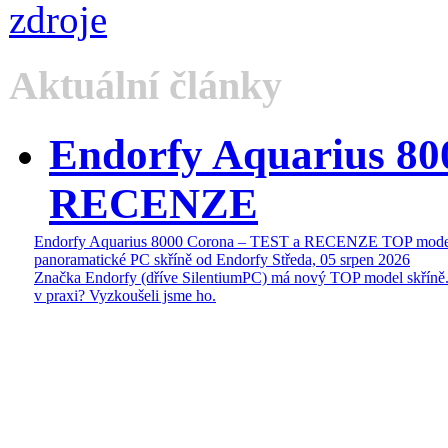
Aktuální články
Endorfy Aquarius 80
RECENZE
Endorfy Aquarius 8000 Corona – TEST a RECENZE TOP mode
panoramatické PC skříně od Endorfy
Středa, 05 srpen 2026
Značka Endorfy (dříve SilentiumPC) má nový TOP model skříně.
v praxi? Vyzkoušeli jsme ho.