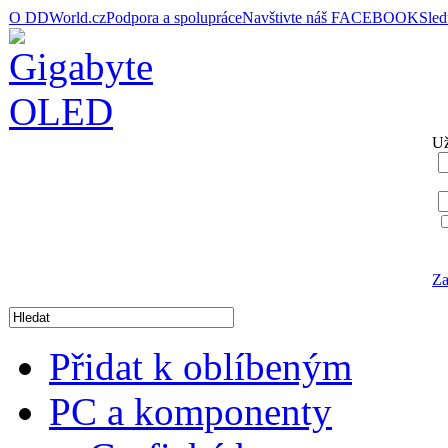
O DDWorld.cz
Podpora a spolupráce
Navštivte náš FACEBOOK
Sle
Už
Za
Přidat k oblíbeným
PC a komponenty