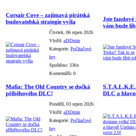
Corsair Cove – zajímavá pirátská
Jste fandové 
budovatelská strategie vyšla
vám bude líbi
Čtvrtek, 06 srpen 2026
Vložil:
aDDmin
Kategorie:
Počítačové
hry
Spuštěno: 336x
Komentářů: 0
Mafia: The Old Country se dočká
S.T.A.L.K.E.
příběhového DLC!
DLC a hlavně
Pondělí, 03 srpen 2026
Vložil:
aDDmin
Kategorie:
Počítačové
hry