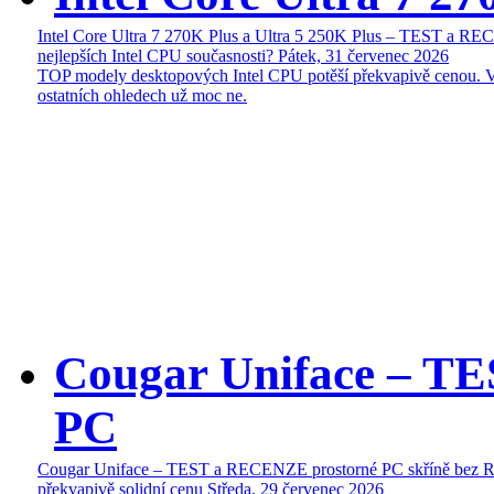
Intel Core Ultra 7 270K Plus a Ultra 5 250K Plus – TEST a R
nejlepších Intel CPU současnosti?
Pátek, 31 červenec 2026
TOP modely desktopových Intel CPU potěší překvapivě cenou. 
ostatních ohledech už moc ne.
Cougar Uniface – T
PC
Cougar Uniface – TEST a RECENZE prostorné PC skříně bez 
překvapivě solidní cenu
Středa, 29 červenec 2026