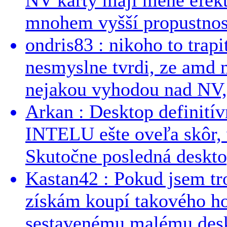
mnohem vyšší propustnost
ondris83 : nikoho to trapi
nesmyslne tvrdi, ze amd m
nejakou vyhodou nad NV, 
Arkan : Desktop definit
INTELU ešte oveľa skôr,
Skutočne posledná desktop
Kastan42 : Pokud jsem tro
získám koupí takového h
sestavenému malému deskt