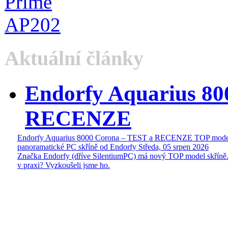
Aktuální články
Endorfy Aquarius 80
RECENZE
Endorfy Aquarius 8000 Corona – TEST a RECENZE TOP mode
panoramatické PC skříně od Endorfy
Středa, 05 srpen 2026
Značka Endorfy (dříve SilentiumPC) má nový TOP model skříně.
v praxi? Vyzkoušeli jsme ho.