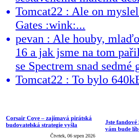
Tomcat22 : Ale on myslel 
Gates :wink:...
pevan : Ale houby, mlaď
16 a jak jsme na tom pařil
se Spectrem snad sedmé g
Tomcat22 : To bylo 640kB
Corsair Cove – zajímavá pirátská
Jste fandové 
budovatelská strategie vyšla
vám bude líbi
Čtvrtek, 06 srpen 2026