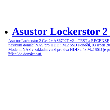
Asustor Lockerstor 
Asustor Lockerstor 2 Gen2+ AS6702T v2 – TEST a RECENZE
flexibilní domácí NAS pro HDD i M.2 SSD
Pondělí, 03 srpen 2
Moderní NAS v základní verzi pro dva HDD a 4x M.2 SSD je pr
řešení do domácnosti.