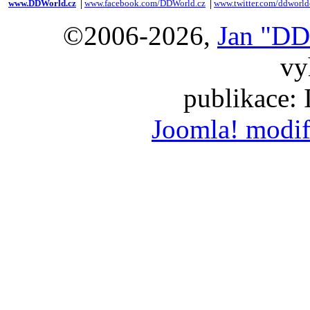
www.DDWorld.cz
│
www.facebook.com/DDWorld.cz
│
www.twitter.com/ddworld
©2006-2026,
Jan "DD
vy
publikace:
Joomla! modif