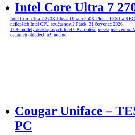
Intel Core Ultra 7 27
Intel Core Ultra 7 270K Plus a Ultra 5 250K Plus – TEST a R
nejlepších Intel CPU současnosti?
Pátek, 31 červenec 2026
TOP modely desktopových Intel CPU potěší překvapivě cenou. 
ostatních ohledech už moc ne.
Cougar Uniface – T
PC