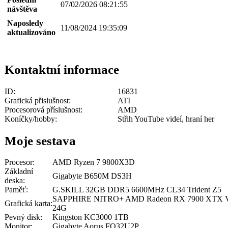
07/02/2026 08:21:55
návštěva
Naposledy
11/08/2024 19:35:09
aktualizováno
Kontaktní informace
ID:
16831
Grafická přislušnost:
ATI
Procesorová příslušnost:
AMD
Koníčky/hobby:
Střih YouTube videí, hraní her
Moje sestava
Procesor:
AMD Ryzen 7 9800X3D
Základní
Gigabyte B650M DS3H
deska:
Paměť:
G.SKILL 32GB DDR5 6600MHz CL34 Trident Z5
SAPPHIRE NITRO+ AMD Radeon RX 7900 XTX V
Grafická karta:
24G
Pevný disk:
Kingston KC3000 1TB
Monitor:
Gigabyte Aorus FO32U2P