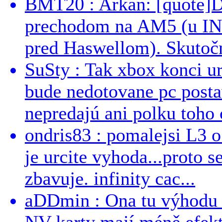
BMT20 : Arkan: [quote]De
prechodom na AM5 (u INT
pred Haswellom). Skutočn
SuSty : Tak xbox konci ur
bude nedotovane pc post
nepredajú ani polku toho c
ondris83 : pomalejsi L3 o
je urcite vyhoda...proto 
zbavuje. infinity cac...
aDDmin : Ona tu výhodu a
NV karty mají méně efekt