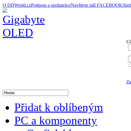
O DDWorld.cz
Podpora a spolupráce
Navštivte náš FACEBOOK
Sle
Už
Za
Přidat k oblíbeným
PC a komponenty