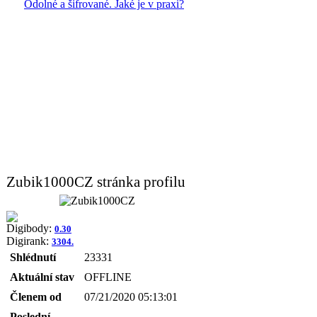
Odolné a šifrované. Jaké je v praxi?
Zubik1000CZ stránka profilu
Digibody:
0.30
Digirank:
3304.
Shlédnutí
23331
Aktuální stav
OFFLINE
Členem od
07/21/2020 05:13:01
Poslední