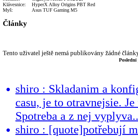
Klávesnice:
HyperX Alloy Origins PBT Red
Myš:
Asus TUF Gaming M5
Články
Tento uživatel ještě nemá publikovány žádné článk
Poslední
shiro : Skladanim a konfi
casu, je to otravnejsie. Je
Spotreba a z nej vyplyva..
shiro : [quote]potřebují 