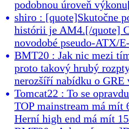
podobnou úroveň výkonu[/
shiro : [quote]Skutočne 
histórii je AM4.[/quote]
novodobé pseudo-ATX/E-
BMT20 : Jak nic mezi tí
proto takový hrubý rozpt
nerozšíří nabídku o GRE v
Tomcat22 : To se opravdu
TOP mainstream má mít 
Herní high end má mít 15