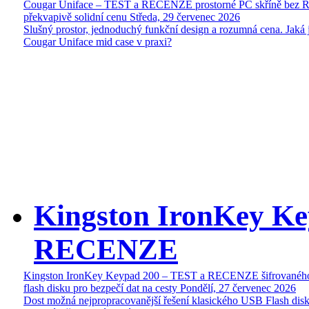
Cougar Uniface – TEST a RECENZE prostorné PC skříně bez 
překvapivě solidní cenu
Středa, 29 červenec 2026
Slušný prostor, jednoduchý funkční design a rozumná cena. Jaká 
Cougar Uniface mid case v praxi?
Kingston IronKey Ke
RECENZE
Kingston IronKey Keypad 200 – TEST a RECENZE šifrované
flash disku pro bezpečí dat na cesty
Pondělí, 27 červenec 2026
Dost možná nejpropracovanější řešení klasického USB Flash disk