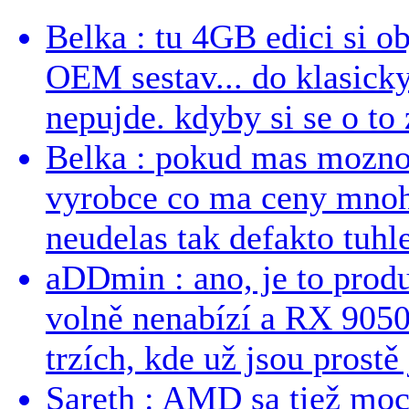
Belka : tu 4GB edici si o
OEM sestav... do klasick
nepujde. kdyby si se o to 
Belka : pokud mas mozno
vyrobce co ma ceny mnohe
neudelas tak defakto tuhle
aDDmin : ano, je to produ
volně nenabízí a RX 9050
trzích, kde už jsou prostě 
Sareth : AMD sa tiež mo