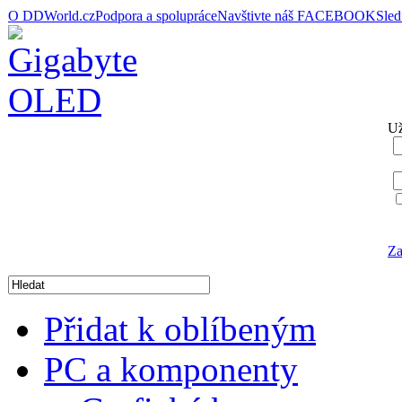
O DDWorld.cz
Podpora a spolupráce
Navštivte náš FACEBOOK
Sle
Už
Za
Přidat k oblíbeným
PC a komponenty