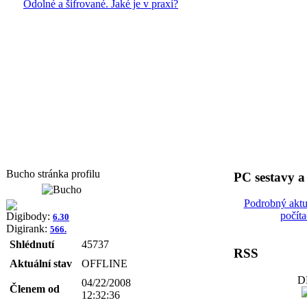
Odolné a šifrované. Jaké je v praxi?
Bucho stránka profilu
PC sestavy 
Podrobný aktu
počít
Digibody:
6.30
Digirank:
566.
Shlédnutí
45737
RSS
Aktuální stav
OFFLINE
D
04/22/2008
Členem od
12:32:36