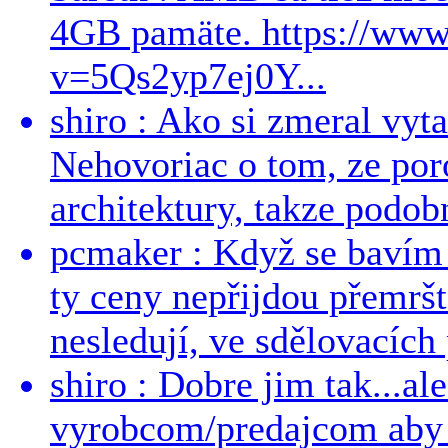
4GB pamäte. https://ww
v=5Qs2yp7ej0Y...
shiro : Ako si zmeral vyt
Nehovoriac o tom, ze por
architektury, takze podob
pcmaker : Když se bavím
ty ceny nepřijdou přemršt
nesledují, ve sdělovacích 
shiro : Dobre jim tak...al
vyrobcom/predajcom aby z