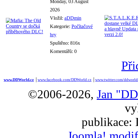
Monday, 03 August
2026
Vložil:
aDDmin
Kategorie:
Počítačové
hry
Spuštěno: 816x
Komentářů: 0
Při
www.DDWorld.cz
│
www.facebook.com/DDWorld.cz
│
www.twitter.com/ddworld
©2006-2026,
Jan "DD
vy
publikace:
Joomla! modif