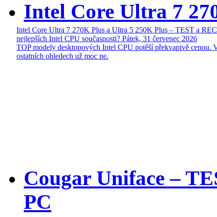
Intel Core Ultra 7 27
Intel Core Ultra 7 270K Plus a Ultra 5 250K Plus – TEST a R
nejlepších Intel CPU současnosti?
Pátek, 31 červenec 2026
TOP modely desktopových Intel CPU potěší překvapivě cenou. 
ostatních ohledech už moc ne.
Cougar Uniface – T
PC