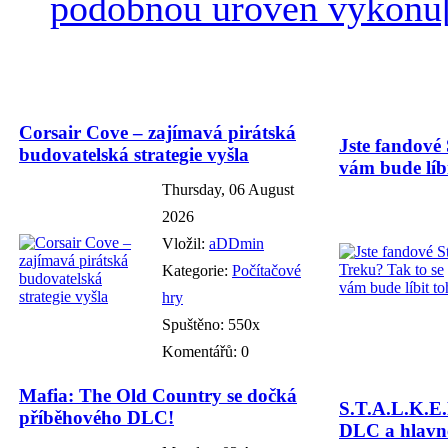
podobnou úroveň výkonu[/
Corsair Cove – zajímavá pirátská
Jste fandové 
budovatelská strategie vyšla
vám bude líbi
Thursday, 06 August
2026
Vložil:
aDDmin
Kategorie:
Počítačové
hry
Spuštěno: 550x
Komentářů: 0
Mafia: The Old Country se dočká
S.T.A.L.K.E.
příběhového DLC!
DLC a hlavně