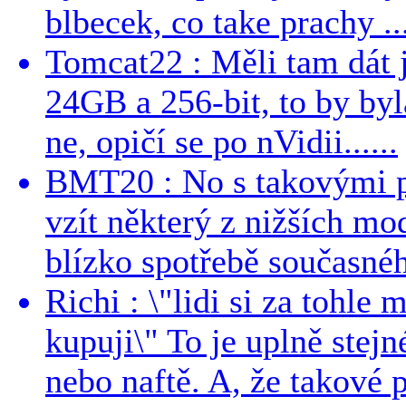
blbecek, co take prachy ..
Tomcat22 : Měli tam dát 
24GB a 256-bit, to by byla
ne, opičí se po nVidii......
BMT20 : No s takovými p
vzít některý z nižších mo
blízko spotřebě současnéh
Richi : \"lidi si za tohle
kupuji\" To je uplně stejn
nebo naftě. A, že takové p