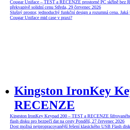
Cougar Uniface – TEST a RECENZE prostorné PC skříně bez 
překvapivě solidní cenu
Středa, 29 červenec 2026
Slušný prostor, jednoduchý funkční design a rozumná cena. Jaká 
Cougar Uniface mid case v praxi?
Kingston IronKey Ke
RECENZE
Kingston IronKey Keypad 200 – TEST a RECENZE šifrované
flash disku pro bezpečí dat na cesty
Pondělí, 27 červenec 2026
Dost možná nejpropracovanější řešení klasického USB Flash disk