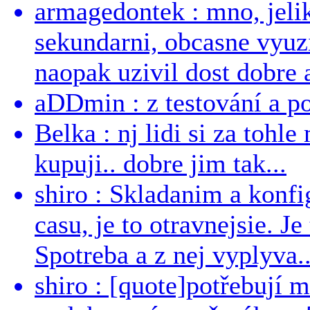
armagedontek : mno, jeli
sekundarni, obcasne vyuzi
naopak uzivil dost dobre a
aDDmin : z testování a pou
Belka : nj lidi si za tohl
kupuji.. dobre jim tak...
shiro : Skladanim a konfi
casu, je to otravnejsie. Je
Spotreba a z nej vyplyva..
shiro : [quote]potřebují 