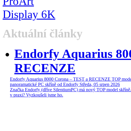
Aktuální články
Endorfy Aquarius 80
RECENZE
Endorfy Aquarius 8000 Corona – TEST a RECENZE TOP mode
panoramatické PC skříně od Endorfy
Středa, 05 srpen 2026
Značka Endorfy (dříve SilentiumPC) má nový TOP model skříně.
v praxi? Vyzkoušeli jsme ho.