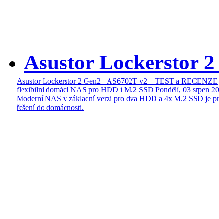
Asustor Lockerstor 
Asustor Lockerstor 2 Gen2+ AS6702T v2 – TEST a RECENZE
flexibilní domácí NAS pro HDD i M.2 SSD
Pondělí, 03 srpen 2
Moderní NAS v základní verzi pro dva HDD a 4x M.2 SSD je pr
řešení do domácnosti.