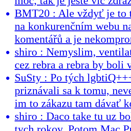
moc, tak je ještě víc zdraž
BMT20 : Ale vždyť je to 
na konkurenčním webu na 
komentářů a je nekomprom
shiro : Nemyslim, ventil
cez rebra a rebra by boli v
SuSty : Po tých lgbtiQ++
priznávali sa k tomu, nev
im to zákazu tam dávať ko
shiro : Daco take tu uz b
tych rokov. Potom Mac Pr