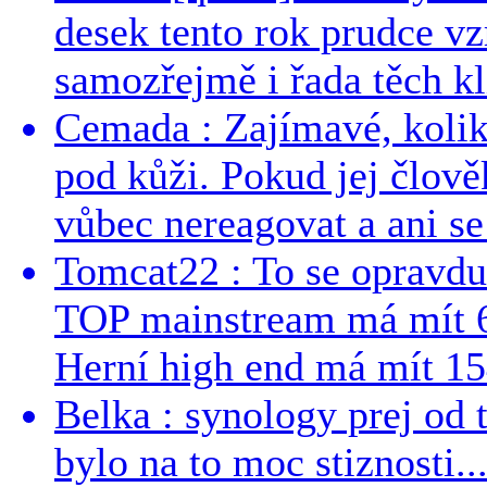
desek tento rok prudce vzr
samozřejmě i řada těch kl
Cemada : Zajímavé, kolika
pod kůži. Pokud jej člově
vůbec nereagovat a ani se 
Tomcat22 : To se opravdu
TOP mainstream má mít 
Herní high end má mít 15
Belka : synology prej od t
bylo na to moc stiznosti..