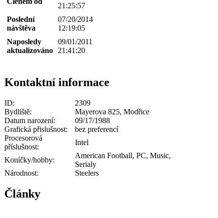
Členem od
21:25:57
Poslední
07/20/2014
návštěva
12:19:05
Naposledy
09/01/2011
aktualizováno
21:41:20
Kontaktní informace
ID:
2309
Bydliště:
Mayerova 825, Modřice
Datum narození:
09/17/1988
Grafická přislušnost:
bez preferencí
Procesorová
Intel
příslušnost:
American Football, PC, Music,
Koníčky/hobby:
Serialy
Národnost:
Steelers
Články