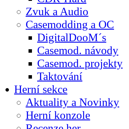
Zvuk a Audio
Casemodding a OC
DigitalDooM´s
Casemod. návody
Casemod. projekty
Taktování
Herní sekce
Aktuality a Novinky
Herní konzole
Recenze her