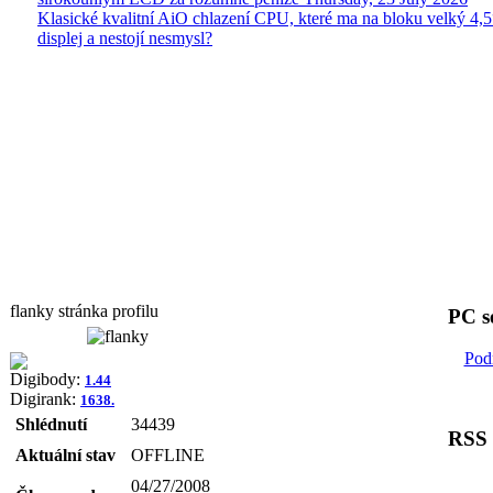
Klasické kvalitní AiO chlazení CPU, které ma na bloku velký 4
displej a nestojí nesmysl?
flanky stránka profilu
PC s
Pod
Digibody:
1.44
Digirank:
1638.
Shlédnutí
34439
RSS
Aktuální stav
OFFLINE
04/27/2008