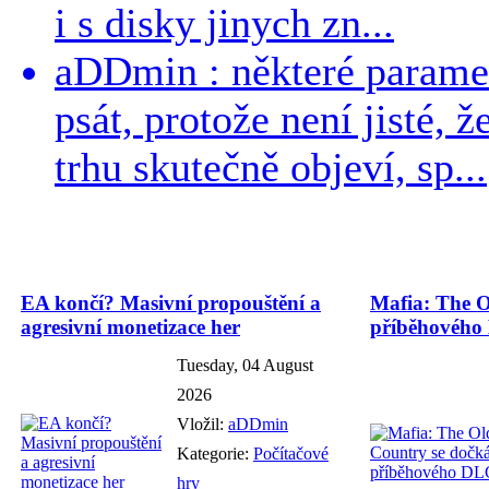
i s disky jinych zn...
aDDmin : některé parame
psát, protože není jisté, ž
trhu skutečně objeví, sp...
EA končí? Masivní propouštění a
Mafia: The O
agresivní monetizace her
příběhového
Tuesday, 04 August
2026
Vložil:
aDDmin
Kategorie:
Počítačové
hry