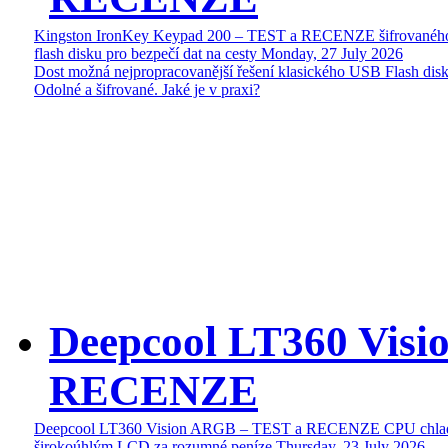
Kingston IronKey Keypad 200 – TEST a RECENZE šifrované
flash disku pro bezpečí dat na cesty
Monday, 27 July 2026
Dost možná nejpropracovanější řešení klasického USB Flash disk
Odolné a šifrované. Jaké je v praxi?
Deepcool LT360 Vis
RECENZE
Deepcool LT360 Vision ARGB – TEST a RECENZE CPU chlad
širokoúhlým LCD za rozumné peníze
Thursday, 23 July 2026