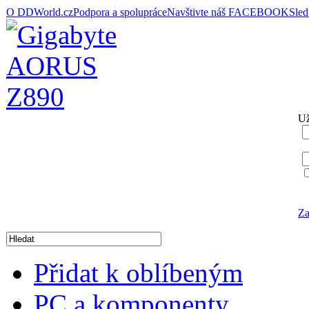
O DDWorld.cz
Podpora a spolupráce
Navštivte náš FACEBOOK
Sle
Už
Za
Přidat k oblíbeným
PC a komponenty