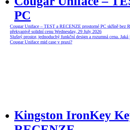
Cougar Uniface – T
PC
Cougar Uniface – TEST a RECENZE prostorné PC skříně bez 
překvapivě solidní cenu
Wednesday, 29 July 2026
Slušný prostor, jednoduchý funkční design a rozumná cena. Jaká 
Cougar Uniface mid case v praxi?
Kingston IronKey Ke
RECENZE