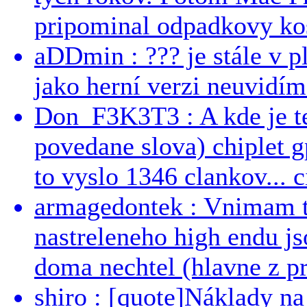
pripominal odpadkovy kos
aDDmin : ??? je stále v pl
jako herní verzi neuvidíme
Don_F3K3T3 : A kde je te
povedane slova) chiplet g
to vyslo 1346 clankov... ci
armagedontek : Vnimam to
nastreleneho high endu js
doma nechtel (hlavne z pr
shiro : [quote]Náklady n