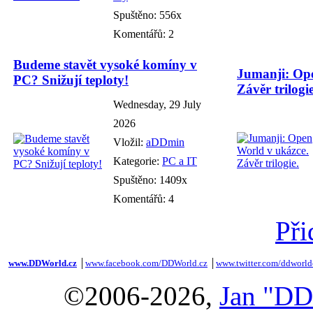
Spuštěno: 556x
Komentářů: 2
Budeme stavět vysoké komíny v
Jumanji: Ope
PC? Snižují teploty!
Závěr trilogie
Wednesday, 29 July
2026
Vložil:
aDDmin
Kategorie:
PC a IT
Spuštěno: 1409x
Komentářů: 4
Při
www.DDWorld.cz
│
www.facebook.com/DDWorld.cz
│
www.twitter.com/ddworld
©2006-2026,
Jan "DD