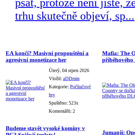
psát, protože není jisté, ž
trhu skutečně objeví, sp...
EA končí? Masivní propouštění a
Mafia: The O
agresivní monetizace her
příběhového
Úterý, 04 srpen 2026
Vložil:
aDDmin
Kategorie:
Počítačové
hry
Spuštěno: 523x
Komentářů: 2
Budeme stavět vysoké komíny v
Jumanji: Ope
PC? Snižují teploty!