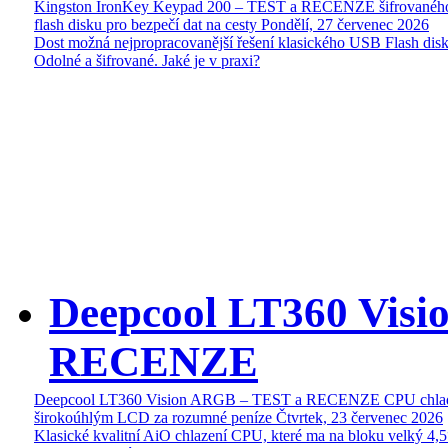
Kingston IronKey Keypad 200 – TEST a RECENZE šifrované
flash disku pro bezpečí dat na cesty
Pondělí, 27 červenec 2026
Dost možná nejpropracovanější řešení klasického USB Flash disk
Odolné a šifrované. Jaké je v praxi?
Deepcool LT360 Vis
RECENZE
Deepcool LT360 Vision ARGB – TEST a RECENZE CPU chlad
širokoúhlým LCD za rozumné peníze
Čtvrtek, 23 červenec 2026
Klasické kvalitní AiO chlazení CPU, které ma na bloku velký 4