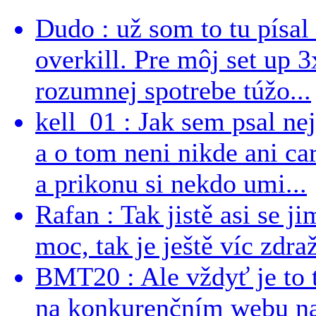
Dudo : už som to tu písal 
overkill. Pre môj set up 
rozumnej spotrebe túžo...
kell_01 : Jak sem psal ne
a o tom neni nikde ani ca
a prikonu si nekdo umi...
Rafan : Tak jistě asi se j
moc, tak je ještě víc zdraž
BMT20 : Ale vždyť je to 
na konkurenčním webu na 