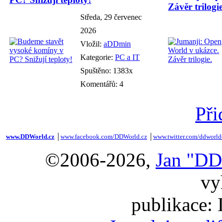
Závěr trilogie
Středa, 29 červenec
2026
Vložil:
aDDmin
Kategorie:
PC a IT
Spuštěno: 1383x
Komentářů: 4
Při
www.DDWorld.cz
│
www.facebook.com/DDWorld.cz
│
www.twitter.com/ddworld
©2006-2026,
Jan "DD
vy
publikace: