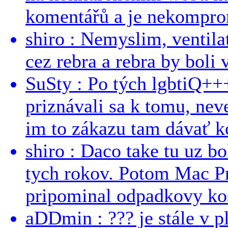
komentářů a je nekomprom
shiro : Nemyslim, ventil
cez rebra a rebra by boli v
SuSty : Po tých lgbtiQ++
priznávali sa k tomu, nev
im to zákazu tam dávať ko
shiro : Daco take tu uz b
tych rokov. Potom Mac Pr
pripominal odpadkovy kos
aDDmin : ??? je stále v pl