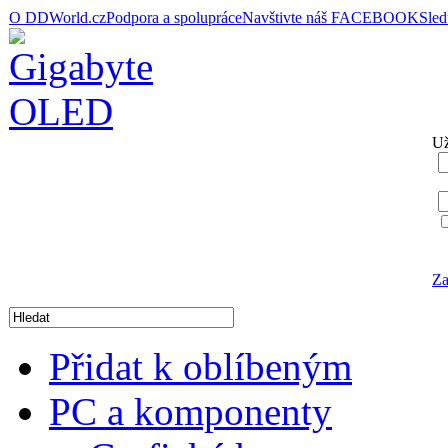
O DDWorld.cz
Podpora a spolupráce
Navštivte náš FACEBOOK
Sle
Už
Za
Přidat k oblíbeným
PC a komponenty