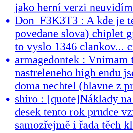
jako herní verzi neuvidíme
Don_F3K3T3 : A kde je te
povedane slova) chiplet g
to vyslo 1346 clankov... ci
armagedontek : Vnimam to
nastreleneho high endu js
doma nechtel (hlavne z pr
shiro : [quote]Náklady n
desek tento rok prudce vzr
samozřejmě i řada těch kl