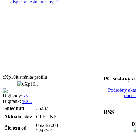
displej a nestojí nesmysl?
eXp10it stránka profilu
PC sestavy 
Podrobný aktu
počít
Digibody:
2.95
Digirank:
1030.
Shlédnutí
36237
RSS
Aktuální stav
OFFLINE
D
05/24/2008
Členem od
22:07:01