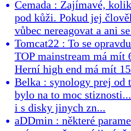
Cemada : Zajímavé, kolika
pod kůži. Pokud jej člově
vůbec nereagovat a ani se 
Tomcat22 : To se opravdu
TOP mainstream má mít 
Herní high end má mít 15
Belka : synology prej od t
bylo na to moc stiznosti..
i s disky jinych zn...
aDDmin : některé parame