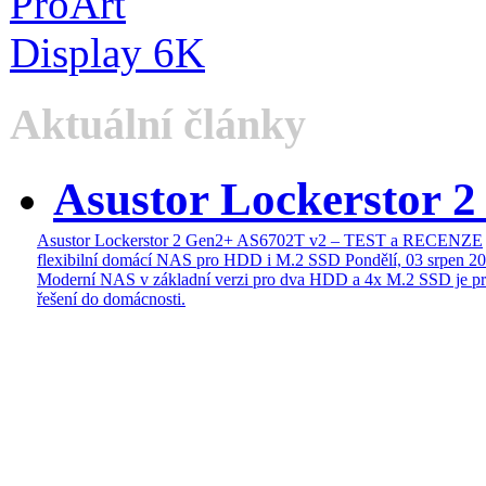
Aktuální články
Asustor Lockerstor 
Asustor Lockerstor 2 Gen2+ AS6702T v2 – TEST a RECENZE
flexibilní domácí NAS pro HDD i M.2 SSD
Pondělí, 03 srpen 2
Moderní NAS v základní verzi pro dva HDD a 4x M.2 SSD je pr
řešení do domácnosti.