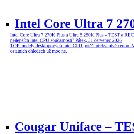
Intel Core Ultra 7 27
Intel Core Ultra 7 270K Plus a Ultra 5 250K Plus – TEST a R
nejlepších Intel CPU současnosti?
Pátek, 31 červenec 2026
TOP modely desktopových Intel CPU potěší překvapivě cenou. 
ostatních ohledech už moc ne.
Cougar Uniface – T