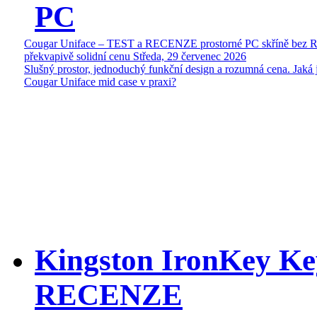
PC
Cougar Uniface – TEST a RECENZE prostorné PC skříně bez 
překvapivě solidní cenu
Středa, 29 červenec 2026
Slušný prostor, jednoduchý funkční design a rozumná cena. Jaká 
Cougar Uniface mid case v praxi?
Kingston IronKey Ke
RECENZE