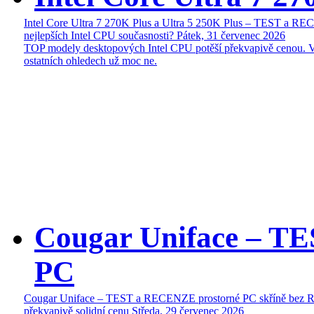
Intel Core Ultra 7 270K Plus a Ultra 5 250K Plus – TEST a R
nejlepších Intel CPU současnosti?
Pátek, 31 červenec 2026
TOP modely desktopových Intel CPU potěší překvapivě cenou. 
ostatních ohledech už moc ne.
Cougar Uniface – T
PC
Cougar Uniface – TEST a RECENZE prostorné PC skříně bez 
překvapivě solidní cenu
Středa, 29 červenec 2026