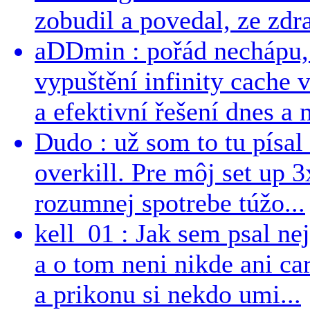
zobudil a povedal, ze zdra
aDDmin : pořád nechápu, 
vypuštění infinity cache v
a efektivní řešení dnes a n
Dudo : už som to tu písal 
overkill. Pre môj set up 
rozumnej spotrebe túžo...
kell_01 : Jak sem psal ne
a o tom neni nikde ani ca
a prikonu si nekdo umi...