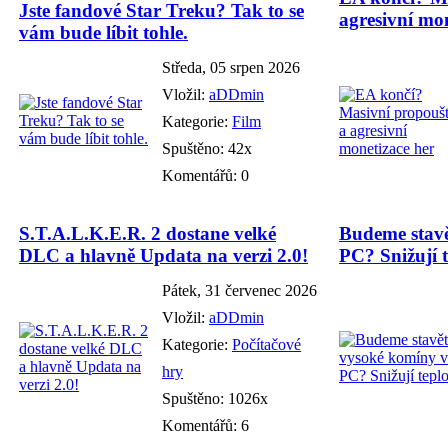
Jste fandové Star Treku? Tak to se
agresivní mon
vám bude líbit tohle.
Středa, 05 srpen 2026
Vložil:
aDDmin
Kategorie:
Film
Spuštěno: 42x
Komentářů: 0
S.T.A.L.K.E.R. 2 dostane velké
Budeme stavě
DLC a hlavně Updata na verzi 2.0!
PC? Snižují t
Pátek, 31 červenec 2026
Vložil:
aDDmin
Kategorie:
Počítačové
hry
Spuštěno: 1026x
Komentářů: 6