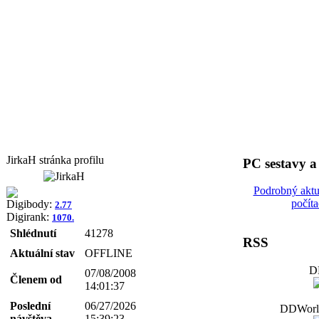
JirkaH stránka profilu
PC sestavy 
Podrobný aktu
počít
Digibody:
2.77
Digirank:
1070.
Shlédnutí
41278
RSS
Aktuální stav
OFFLINE
D
07/08/2008
Členem od
14:01:37
Poslední
06/27/2026
DDWorld
návštěva
15:39:23