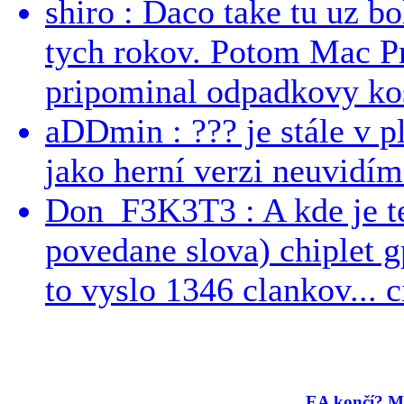
shiro : Daco take tu uz b
tych rokov. Potom Mac Pr
pripominal odpadkovy kos
aDDmin : ??? je stále v pl
jako herní verzi neuvidíme
Don_F3K3T3 : A kde je te
povedane slova) chiplet g
to vyslo 1346 clankov... ci
EA končí? Ma