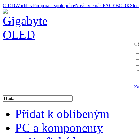
O DDWorld.cz
Podpora a spolupráce
Navštivte náš FACEBOOK
Sle
Už
Za
Přidat k oblíbeným
PC a komponenty