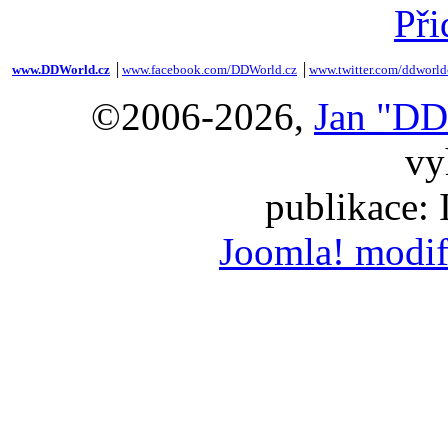
Při
www.DDWorld.cz
│
www.facebook.com/DDWorld.cz
│
www.twitter.com/ddworld
©2006-2026,
Jan "DD
vy
publikace:
Joomla! modif