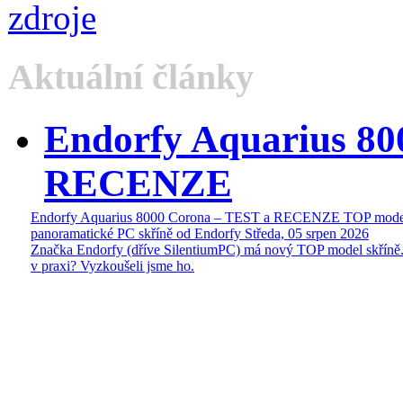
Aktuální články
Endorfy Aquarius 80
RECENZE
Endorfy Aquarius 8000 Corona – TEST a RECENZE TOP mode
panoramatické PC skříně od Endorfy
Středa, 05 srpen 2026
Značka Endorfy (dříve SilentiumPC) má nový TOP model skříně.
v praxi? Vyzkoušeli jsme ho.