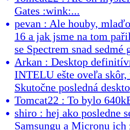
Gates :wink:...
pevan : Ale houby, mlaď
16 a jak jsme na tom pařil
se Spectrem snad sedmé g
Arkan : Desktop definit
INTELU ešte oveľa skôr,
Skutočne posledná desktop
Tomcat22 : To bylo 640kB
shiro : hej ako posledne 
Samsungu a Micronu ich 