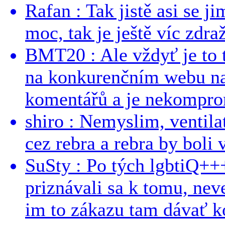
Rafan : Tak jistě asi se j
moc, tak je ještě víc zdraž
BMT20 : Ale vždyť je to 
na konkurenčním webu na 
komentářů a je nekomprom
shiro : Nemyslim, ventil
cez rebra a rebra by boli v
SuSty : Po tých lgbtiQ++
priznávali sa k tomu, nev
im to zákazu tam dávať ko