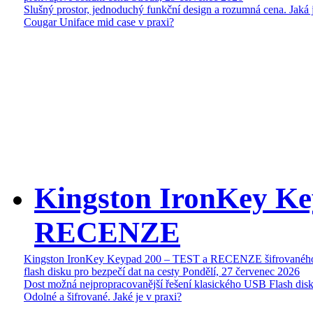
Slušný prostor, jednoduchý funkční design a rozumná cena. Jaká 
Cougar Uniface mid case v praxi?
Kingston IronKey Ke
RECENZE
Kingston IronKey Keypad 200 – TEST a RECENZE šifrované
flash disku pro bezpečí dat na cesty
Pondělí, 27 červenec 2026
Dost možná nejpropracovanější řešení klasického USB Flash disk
Odolné a šifrované. Jaké je v praxi?