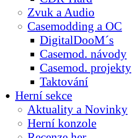
Zvuk a Audio
Casemodding a OC
DigitalDooM´s
Casemod. návody
Casemod. projekty
Taktování
Herní sekce
Aktuality a Novinky
Herní konzole
Recenze her