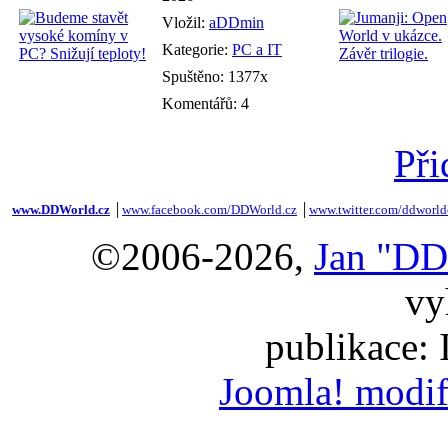
Vložil:
aDDmin
Kategorie:
PC a IT
Spuštěno: 1377x
Komentářů: 4
Při
www.DDWorld.cz
│
www.facebook.com/DDWorld.cz
│
www.twitter.com/ddworld
©2006-2026,
Jan "DD
vy
publikace:
Joomla! modif