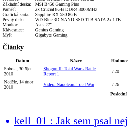
Základní deska:
MSI B450 Gaming Plus
Paměť:
2x Crucial 8GB DDR4 3000MHz
Grafická karta:
Sapphire RX 580 8GB
Pevný disk:
WD Blue 3D NAND SSD 1TB SATA 2x 1TB
Monitor:
Asus 27''
Klávesnice:
Genius Gaming
Myš:
Gigabyte Gaming
Články
Datum
Název
Hodnoce
Sobota, 30 říjen
Shogun II: Total War - Battle
/ 20
2010
Report 1
Neděle, 14 únor
Video: Napoleon: Total War
/ 26
2010
Poslední
kell_01 : Jak sem psal ne