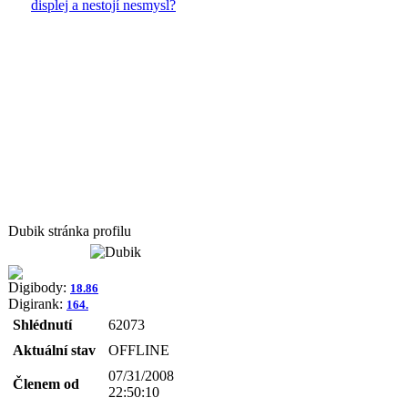
displej a nestojí nesmysl?
Dubik stránka profilu
Digibody:
18.86
Digirank:
164.
Shlédnutí
62073
Aktuální stav
OFFLINE
07/31/2008
Členem od
22:50:10