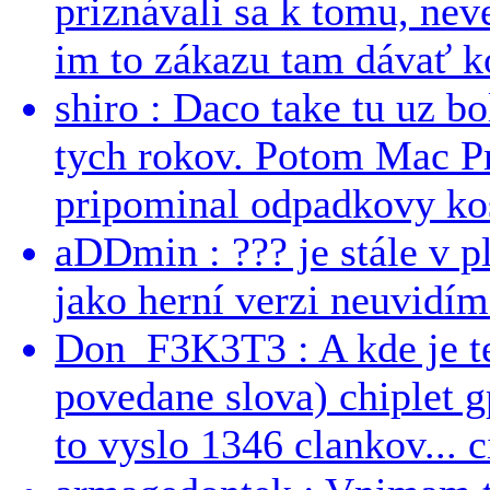
priznávali sa k tomu, nev
im to zákazu tam dávať ko
shiro : Daco take tu uz b
tych rokov. Potom Mac Pr
pripominal odpadkovy kos
aDDmin : ??? je stále v pl
jako herní verzi neuvidíme
Don_F3K3T3 : A kde je te
povedane slova) chiplet g
to vyslo 1346 clankov... ci