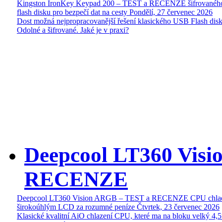
Kingston IronKey Keypad 200 – TEST a RECENZE šifrované
flash disku pro bezpečí dat na cesty
Pondělí, 27 červenec 2026
Dost možná nejpropracovanější řešení klasického USB Flash disk
Odolné a šifrované. Jaké je v praxi?
Deepcool LT360 Vis
RECENZE
Deepcool LT360 Vision ARGB – TEST a RECENZE CPU chlad
širokoúhlým LCD za rozumné peníze
Čtvrtek, 23 červenec 2026
Klasické kvalitní AiO chlazení CPU, které ma na bloku velký 4