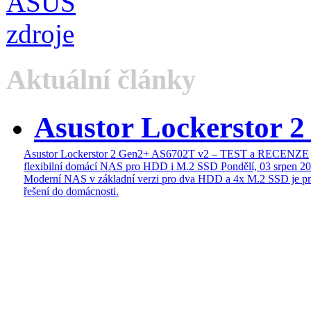
Aktuální články
Asustor Lockerstor 
Asustor Lockerstor 2 Gen2+ AS6702T v2 – TEST a RECENZE
flexibilní domácí NAS pro HDD i M.2 SSD
Pondělí, 03 srpen 2
Moderní NAS v základní verzi pro dva HDD a 4x M.2 SSD je pr
řešení do domácnosti.