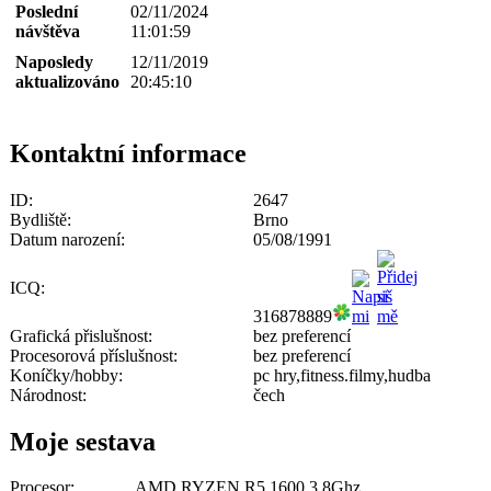
Poslední
02/11/2024
návštěva
11:01:59
Naposledy
12/11/2019
aktualizováno
20:45:10
Kontaktní informace
ID:
2647
Bydliště:
Brno
Datum narození:
05/08/1991
ICQ:
316878889
Grafická přislušnost:
bez preferencí
Procesorová příslušnost:
bez preferencí
Koníčky/hobby:
pc hry,fitness.filmy,hudba
Národnost:
čech
Moje sestava
Procesor:
AMD RYZEN R5 1600 3.8Ghz