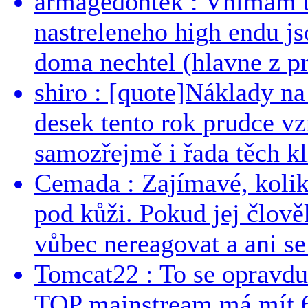
armagedontek : Vnimam to
nastreleneho high endu js
doma nechtel (hlavne z pr
shiro : [quote]Náklady n
desek tento rok prudce vzr
samozřejmě i řada těch kl
Cemada : Zajímavé, kolika
pod kůži. Pokud jej člově
vůbec nereagovat a ani se 
Tomcat22 : To se opravdu
TOP mainstream má mít 