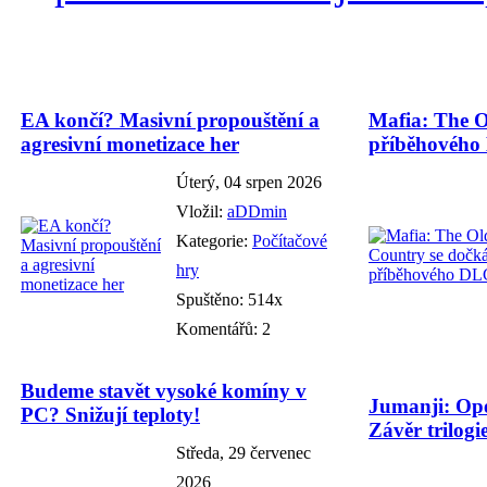
EA končí? Masivní propouštění a
Mafia: The O
agresivní monetizace her
příběhového
Úterý, 04 srpen 2026
Vložil:
aDDmin
Kategorie:
Počítačové
hry
Spuštěno: 514x
Komentářů: 2
Budeme stavět vysoké komíny v
Jumanji: Ope
PC? Snižují teploty!
Závěr trilogie
Středa, 29 červenec
2026