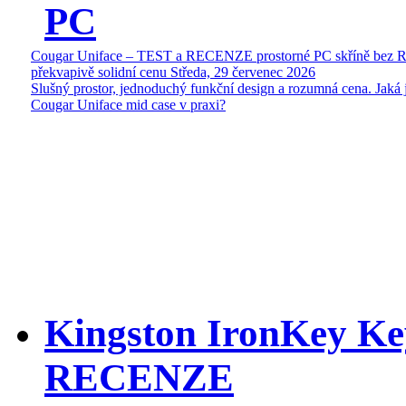
PC
Cougar Uniface – TEST a RECENZE prostorné PC skříně bez 
překvapivě solidní cenu
Středa, 29 červenec 2026
Slušný prostor, jednoduchý funkční design a rozumná cena. Jaká 
Cougar Uniface mid case v praxi?
Kingston IronKey Ke
RECENZE