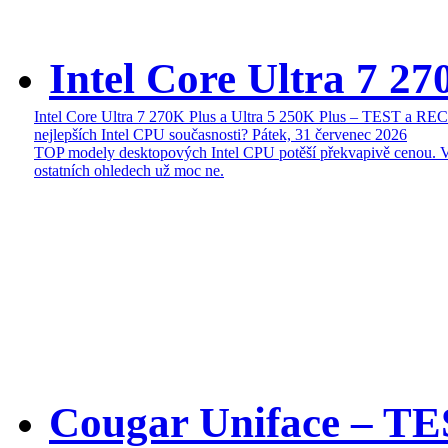
Intel Core Ultra 7 27
Intel Core Ultra 7 270K Plus a Ultra 5 250K Plus – TEST a R
nejlepších Intel CPU současnosti?
Pátek, 31 červenec 2026
TOP modely desktopových Intel CPU potěší překvapivě cenou. 
ostatních ohledech už moc ne.
Cougar Uniface – T