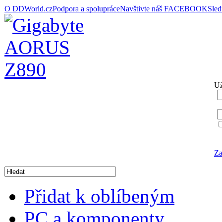
O DDWorld.cz
Podpora a spolupráce
Navštivte náš FACEBOOK
Sle
Už
Za
Přidat k oblíbeným
PC a komponenty