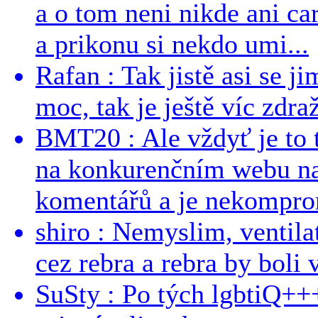
a o tom neni nikde ani ca
a prikonu si nekdo umi...
Rafan : Tak jistě asi se j
moc, tak je ještě víc zdraž
BMT20 : Ale vždyť je to 
na konkurenčním webu na 
komentářů a je nekomprom
shiro : Nemyslim, ventil
cez rebra a rebra by boli v
SuSty : Po tých lgbtiQ++