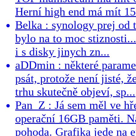
Herní high end má mít 15
Belka : synology prej od t
bylo na to moc stiznosti..
i s disky jinych zn...
aDDmin : některé parame
psát, protože není jisté, ž
trhu skutečně objeví, sp...
Pan_Z : Já sem měl ve hře
operační 16GB paměti. N
pohoda. Grafika jede na e