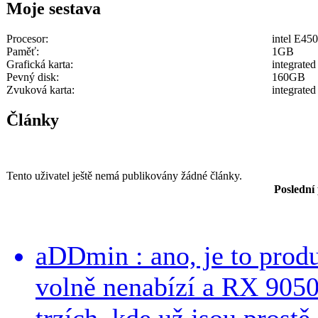
Moje sestava
Procesor:
intel E45
Paměť:
1GB
Grafická karta:
integrated
Pevný disk:
160GB
Zvuková karta:
integrated
Články
Tento uživatel ještě nemá publikovány žádné články.
Poslední
aDDmin : ano, je to produ
volně nenabízí a RX 9050
trzích, kde už jsou prostě 