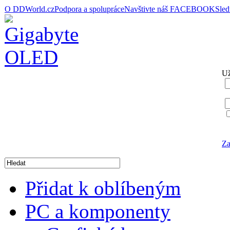
O DDWorld.cz
Podpora a spolupráce
Navštivte náš FACEBOOK
Sle
Už
Za
Přidat k oblíbeným
PC a komponenty