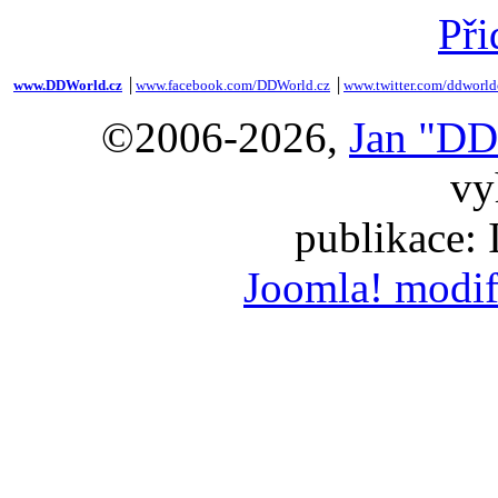
Při
www.DDWorld.cz
│
www.facebook.com/DDWorld.cz
│
www.twitter.com/ddworld
©2006-2026,
Jan "DD
vy
publikace:
Joomla! modif