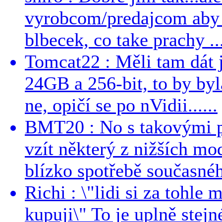
vyrobcom/predajcom aby z
blbecek, co take prachy ..
Tomcat22 : Měli tam dát 
24GB a 256-bit, to by byla
ne, opičí se po nVidii......
BMT20 : No s takovými p
vzít některý z nižších mo
blízko spotřebě současnéh
Richi : \"lidi si za tohle
kupuji\" To je uplně stejn