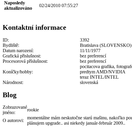
Naposledy
02/24/2010 07:55:27
aktualizováno
Kontaktní informace
ID:
3392
Bydliště:
Bratislava (SLOVENSKO)
Datum narození:
11/11/1977
Grafická přislušnost:
bez preferencí
Procesorová příslušnost:
bez preferencí
pocitacova grafika, fotograf
Koníčky/hobby:
predtym AMD/NVIDIA
teraz INTEL/INTEL
Národnost:
slovenská
Blog
Zobrazované
rookie
jméno:
momentálne mám neskutočne starú mašinu, nakoľko použí
O autorovi:
plánujem upgrade.. asi niekedy január-február 2009..