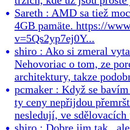
Sareth : AMD sa tiež mo
4GB pamäte. https://ww
v=5Qs2yp7ej0Y...
shiro : Ako si zmeral vyt
Nehovoriac o tom, ze por
architektury, takze podob
pcmaker : Když se bavím
ty ceny nepřijdou přemršt
nesledují, ve sdělovacích 
shiro : Dobre jim tak...al