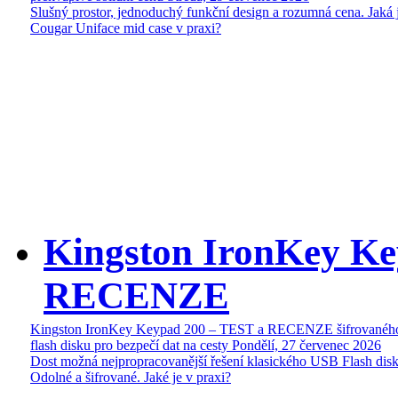
Slušný prostor, jednoduchý funkční design a rozumná cena. Jaká 
Cougar Uniface mid case v praxi?
Kingston IronKey Ke
RECENZE
Kingston IronKey Keypad 200 – TEST a RECENZE šifrované
flash disku pro bezpečí dat na cesty
Pondělí, 27 červenec 2026
Dost možná nejpropracovanější řešení klasického USB Flash disk
Odolné a šifrované. Jaké je v praxi?