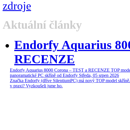
Aktuální články
Endorfy Aquarius 80
RECENZE
Endorfy Aquarius 8000 Corona – TEST a RECENZE TOP mode
panoramatické PC skříně od Endorfy
Středa, 05 srpen 2026
Značka Endorfy (dříve SilentiumPC) má nový TOP model skříně.
v praxi? Vyzkoušeli jsme ho.