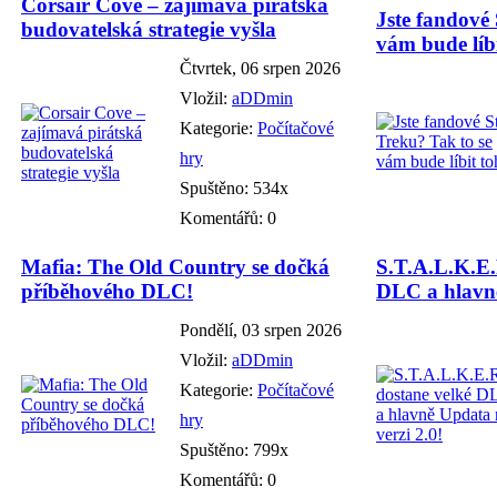
Corsair Cove – zajímavá pirátská
Jste fandové 
budovatelská strategie vyšla
vám bude líbi
Čtvrtek, 06 srpen 2026
Vložil:
aDDmin
Kategorie:
Počítačové
hry
Spuštěno: 534x
Komentářů: 0
Mafia: The Old Country se dočká
S.T.A.L.K.E.
příběhového DLC!
DLC a hlavně
Pondělí, 03 srpen 2026
Vložil:
aDDmin
Kategorie:
Počítačové
hry
Spuštěno: 799x
Komentářů: 0