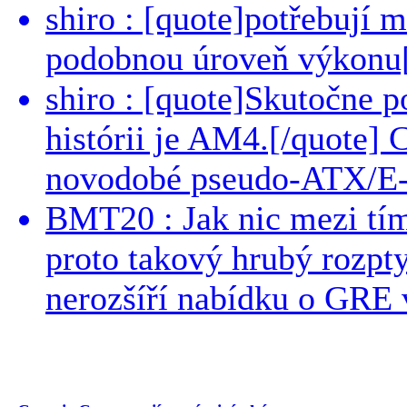
shiro : [quote]potřebují 
podobnou úroveň výkonu[/
shiro : [quote]Skutočne 
histórii je AM4.[/quote]
novodobé pseudo-ATX/E-
BMT20 : Jak nic mezi tí
proto takový hrubý rozpt
nerozšíří nabídku o GRE v