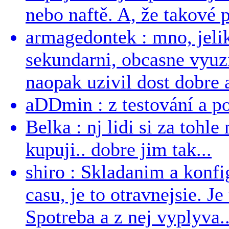
nebo naftě. A, že takové p
armagedontek : mno, jeli
sekundarni, obcasne vyuzi
naopak uzivil dost dobre a
aDDmin : z testování a pou
Belka : nj lidi si za tohl
kupuji.. dobre jim tak...
shiro : Skladanim a konfi
casu, je to otravnejsie. Je
Spotreba a z nej vyplyva..