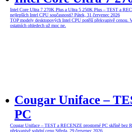
Intel Core Ultra 7 270K Plus a Ultra 5 250K Plus – TEST a R
nejlepších Intel CPU současnosti?
Pátek, 31 červenec 2026
TOP modely desktopových Intel CPU potěší překvapivě cenou. 
ostatních ohledech už moc ne.
Cougar Uniface – T
PC
Cougar Uniface – TEST a RECENZE prostorné PC skříně bez 
překvapivě solidní cenu
Středa, 29 červenec 2026