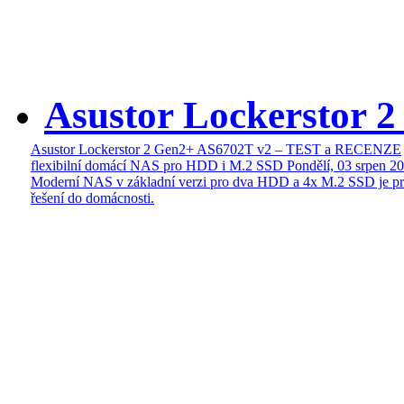
Asustor Lockerstor 
Asustor Lockerstor 2 Gen2+ AS6702T v2 – TEST a RECENZE
flexibilní domácí NAS pro HDD i M.2 SSD
Pondělí, 03 srpen 2
Moderní NAS v základní verzi pro dva HDD a 4x M.2 SSD je pr
řešení do domácnosti.