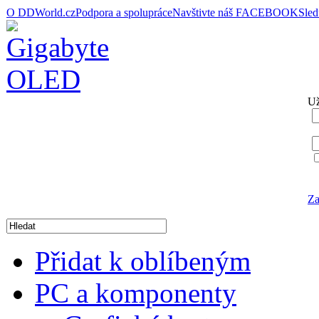
O DDWorld.cz
Podpora a spolupráce
Navštivte náš FACEBOOK
Sle
Už
Za
Přidat k oblíbeným
PC a komponenty