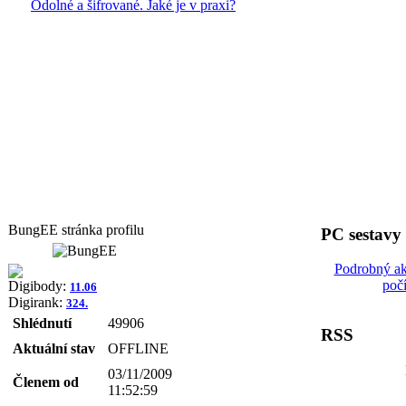
Odolné a šifrované. Jaké je v praxi?
BungEE stránka profilu
PC sestavy
Podrobný ak
poč
Digibody:
11.06
Digirank:
324.
Shlédnutí
49906
RSS
Aktuální stav
OFFLINE
03/11/2009
Členem od
11:52:59