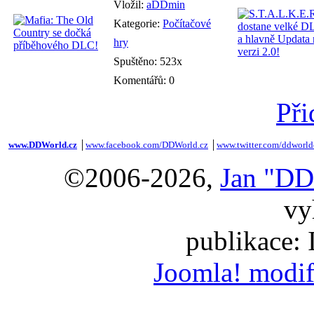
Vložil:
aDDmin
Kategorie:
Počítačové
hry
Spuštěno: 523x
Komentářů: 0
Při
www.DDWorld.cz
│
www.facebook.com/DDWorld.cz
│
www.twitter.com/ddworld
©2006-2026,
Jan "DD
vy
publikace:
Joomla! modif