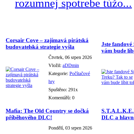
rozumnej spotrebe túžo...
Corsair Cove – zajímavá pirátská
Jste fandové 
budovatelská strategie vyšla
vám bude líbi
Čtvrtek, 06 srpen 2026
Vložil:
aDDmin
Kategorie:
Počítačové
hry
Spuštěno: 291x
Komentářů: 0
Mafia: The Old Country se dočká
S.T.A.L.K.E.
příběhového DLC!
DLC a hlavně
Pondělí, 03 srpen 2026