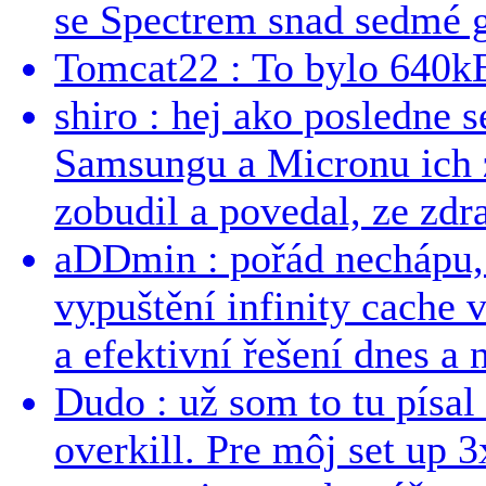
se Spectrem snad sedmé g
Tomcat22 : To bylo 640kB
shiro : hej ako posledne 
Samsungu a Micronu ich 
zobudil a povedal, ze zdra
aDDmin : pořád nechápu, 
vypuštění infinity cache v
a efektivní řešení dnes a n
Dudo : už som to tu písal 
overkill. Pre môj set up 