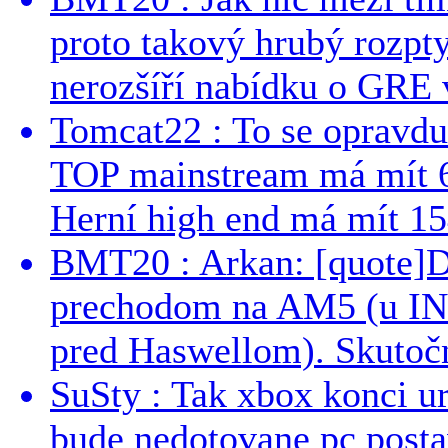
proto takový hrubý rozpt
nerozšíří nabídku o GRE v
Tomcat22 : To se opravdu
TOP mainstream má mít 
Herní high end má mít 15
BMT20 : Arkan: [quote]De
prechodom na AM5 (u INT
pred Haswellom). Skutočn
SuSty : Tak xbox konci ur
bude nedotovane pc post