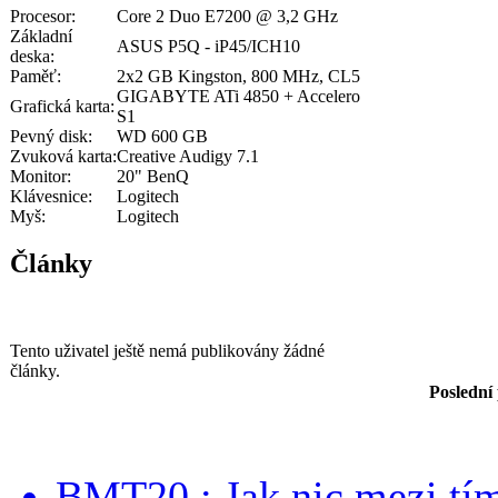
Procesor:
Core 2 Duo E7200 @ 3,2 GHz
Základní
ASUS P5Q - iP45/ICH10
deska:
Paměť:
2x2 GB Kingston, 800 MHz, CL5
GIGABYTE ATi 4850 + Accelero
Grafická karta:
S1
Pevný disk:
WD 600 GB
Zvuková karta:
Creative Audigy 7.1
Monitor:
20" BenQ
Klávesnice:
Logitech
Myš:
Logitech
Články
Tento uživatel ještě nemá publikovány žádné
články.
Poslední
BMT20 : Jak nic mezi tí