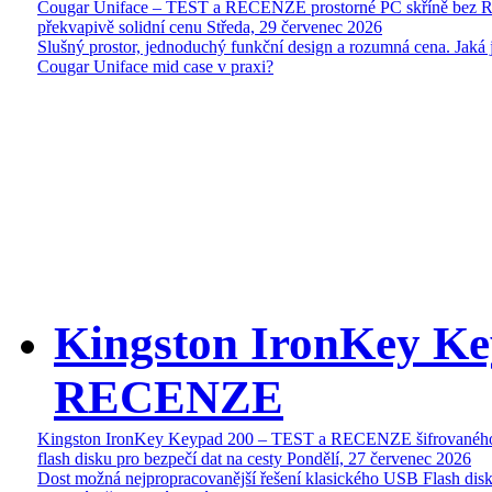
Cougar Uniface – TEST a RECENZE prostorné PC skříně bez 
překvapivě solidní cenu
Středa, 29 červenec 2026
Slušný prostor, jednoduchý funkční design a rozumná cena. Jaká 
Cougar Uniface mid case v praxi?
Kingston IronKey Ke
RECENZE
Kingston IronKey Keypad 200 – TEST a RECENZE šifrované
flash disku pro bezpečí dat na cesty
Pondělí, 27 červenec 2026
Dost možná nejpropracovanější řešení klasického USB Flash disk