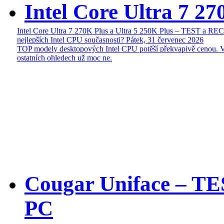
Intel Core Ultra 7 27
Intel Core Ultra 7 270K Plus a Ultra 5 250K Plus – TEST a R
nejlepších Intel CPU současnosti?
Pátek, 31 červenec 2026
TOP modely desktopových Intel CPU potěší překvapivě cenou. 
ostatních ohledech už moc ne.
Cougar Uniface – T
PC