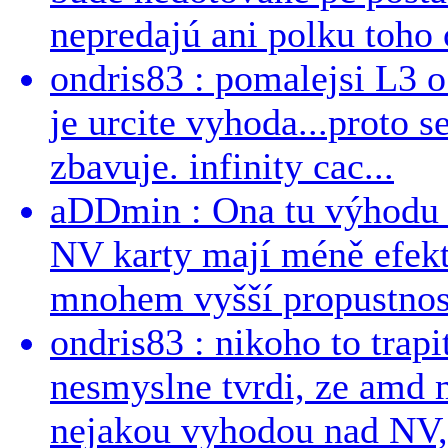
nepredajú ani polku toho c
ondris83 : pomalejsi L3 o
je urcite vyhoda...proto 
zbavuje. infinity cac...
aDDmin : Ona tu výhodu a
NV karty mají méně efekt
mnohem vyšší propustnost
ondris83 : nikoho to trapi
nesmyslne tvrdi, ze amd m
nejakou vyhodou nad NV, 