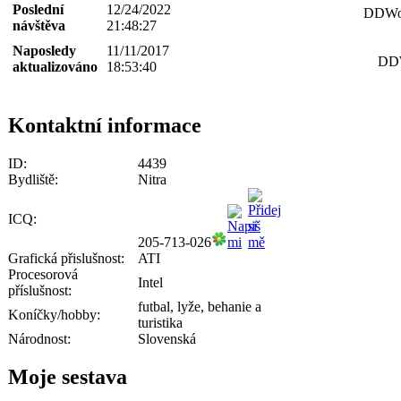
Poslední
12/24/2022
DDWor
návštěva
21:48:27
Naposledy
11/11/2017
DDW
aktualizováno
18:53:40
Kontaktní informace
ID:
4439
Bydliště:
Nitra
ICQ:
205-713-026
Grafická přislušnost:
ATI
Procesorová
Intel
příslušnost:
futbal, lyže, behanie a
Koníčky/hobby:
turistika
Národnost:
Slovenská
Moje sestava