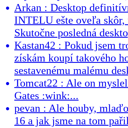
Arkan : Desktop definit
INTELU ešte oveľa skôr,
Skutočne posledná desktop
Kastan42 : Pokud jsem tro
získám koupí takového h
sestavenému malému deskt
Tomcat22 : Ale on myslel 
Gates :wink:...
pevan : Ale houby, mlaď
16 a jak jsme na tom pařil