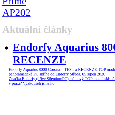
Aktuální články
Endorfy Aquarius 80
RECENZE
Endorfy Aquarius 8000 Corona – TEST a RECENZE TOP mode
panoramatické PC skříně od Endorfy
Středa, 05 srpen 2026
Značka Endorfy (dříve SilentiumPC) má nový TOP model skříně.
v praxi? Vyzkoušeli jsme ho.