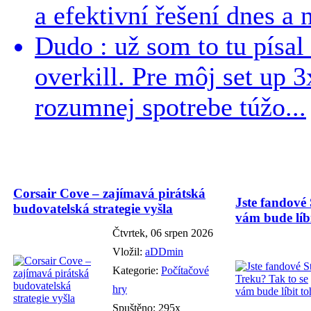
a efektivní řešení dnes a n
Dudo : už som to tu písal 
overkill. Pre môj set up 
rozumnej spotrebe túžo...
Corsair Cove – zajímavá pirátská
Jste fandové 
budovatelská strategie vyšla
vám bude líbi
Čtvrtek, 06 srpen 2026
Vložil:
aDDmin
Kategorie:
Počítačové
hry
Spuštěno: 295x