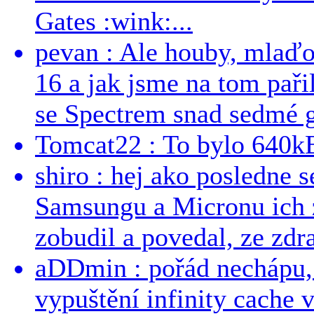
Gates :wink:...
pevan : Ale houby, mlaď
16 a jak jsme na tom pařil
se Spectrem snad sedmé g
Tomcat22 : To bylo 640kB
shiro : hej ako posledne 
Samsungu a Micronu ich 
zobudil a povedal, ze zdra
aDDmin : pořád nechápu, 
vypuštění infinity cache v