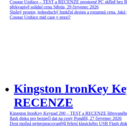
Cougar Uniface – TEST a RECENZE prostorné PC skříně bez 
překvapivě solidní cenu
Středa, 29 červenec 2026
Slušný prostor, jednoduchý funkční design a rozumná cena. Jaká 
Cougar Uniface mid case v praxi?
Kingston IronKey Ke
RECENZE
Kingston IronKey Keypad 200 – TEST a RECENZE šifrované
flash disku pro bezpečí dat na cesty
Pondělí, 27 červenec 2026
Dost možná nejpropracovanější řešení klasického USB Flash disk