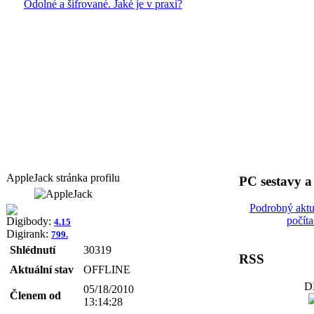
Odolné a šifrované. Jaké je v praxi?
AppleJack stránka profilu
PC sestavy 
Podrobný aktu
počít
Digibody:
4.15
Digirank:
799.
Shlédnutí
30319
RSS
Aktuální stav
OFFLINE
D
05/18/2010
Členem od
13:14:28