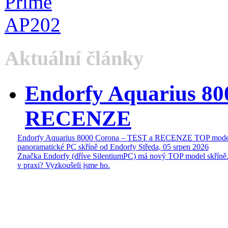
Aktuální články
Endorfy Aquarius 80
RECENZE
Endorfy Aquarius 8000 Corona – TEST a RECENZE TOP mode
panoramatické PC skříně od Endorfy
Středa, 05 srpen 2026
Značka Endorfy (dříve SilentiumPC) má nový TOP model skříně.
v praxi? Vyzkoušeli jsme ho.