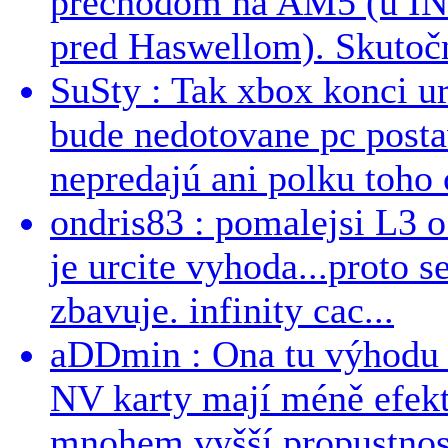
prechodom na AM5 (u INT
pred Haswellom). Skutočn
SuSty : Tak xbox konci ur
bude nedotovane pc post
nepredajú ani polku toho c
ondris83 : pomalejsi L3 o
je urcite vyhoda...proto 
zbavuje. infinity cac...
aDDmin : Ona tu výhodu a
NV karty mají méně efekt
mnohem vyšší propustnost