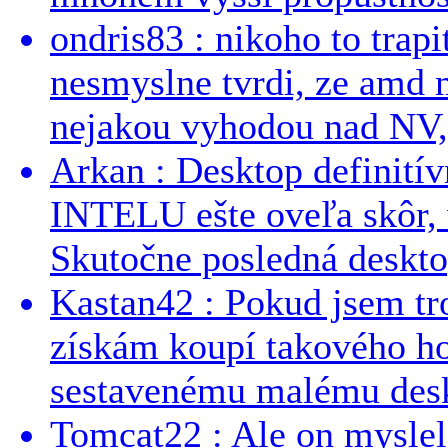
ondris83 : nikoho to trapi
nesmyslne tvrdi, ze amd m
nejakou vyhodou nad NV, 
Arkan : Desktop definit
INTELU ešte oveľa skôr,
Skutočne posledná desktop
Kastan42 : Pokud jsem tro
získám koupí takového h
sestavenému malému deskt
Tomcat22 : Ale on myslel 