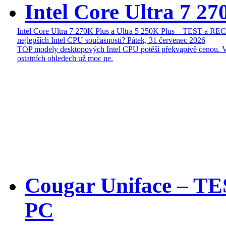
Intel Core Ultra 7 27
Intel Core Ultra 7 270K Plus a Ultra 5 250K Plus – TEST a R
nejlepších Intel CPU současnosti?
Pátek, 31 červenec 2026
TOP modely desktopových Intel CPU potěší překvapivě cenou. 
ostatních ohledech už moc ne.
Cougar Uniface – T
PC