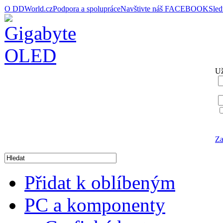
O DDWorld.cz
Podpora a spolupráce
Navštivte náš FACEBOOK
Sle
Už
Za
Přidat k oblíbeným
PC a komponenty