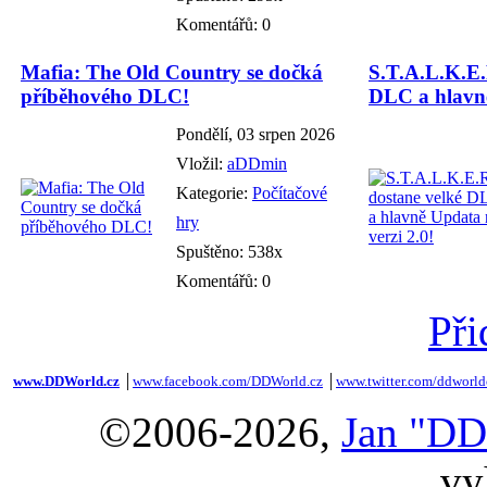
Komentářů: 0
Mafia: The Old Country se dočká
S.T.A.L.K.E.
příběhového DLC!
DLC a hlavně
Pondělí, 03 srpen 2026
Vložil:
aDDmin
Kategorie:
Počítačové
hry
Spuštěno: 538x
Komentářů: 0
Při
www.DDWorld.cz
│
www.facebook.com/DDWorld.cz
│
www.twitter.com/ddworld
©2006-2026,
Jan "DD
vy