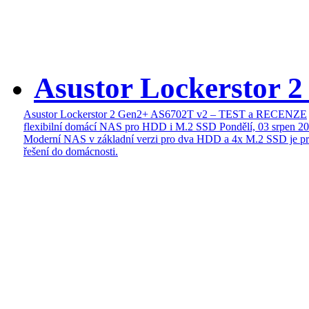
Asustor Lockerstor 
Asustor Lockerstor 2 Gen2+ AS6702T v2 – TEST a RECENZE
flexibilní domácí NAS pro HDD i M.2 SSD
Pondělí, 03 srpen 2
Moderní NAS v základní verzi pro dva HDD a 4x M.2 SSD je pr
řešení do domácnosti.