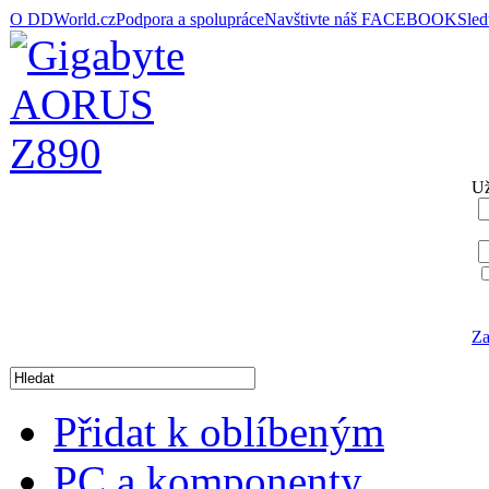
O DDWorld.cz
Podpora a spolupráce
Navštivte náš FACEBOOK
Sle
Už
Za
Přidat k oblíbeným
PC a komponenty