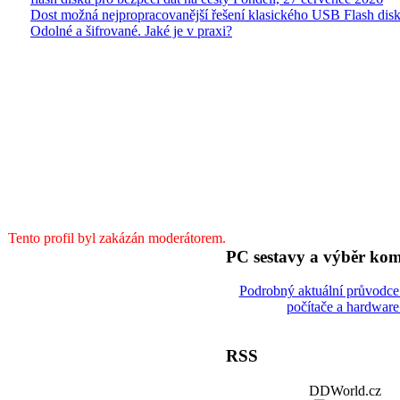
Dost možná nejpropracovanější řešení klasického USB Flash disk
Odolné a šifrované. Jaké je v praxi?
Tento profil byl zakázán moderátorem.
PC sestavy a výběr ko
Podrobný aktuální průvodc
počítače a hardware
RSS
DDWorld.cz