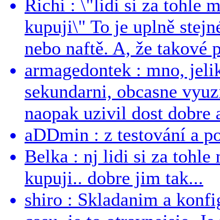
Richi : \"lidi si za tohle
kupuji\" To je uplně stejn
nebo naftě. A, že takové p
armagedontek : mno, jeli
sekundarni, obcasne vyuzi
naopak uzivil dost dobre a
aDDmin : z testování a pou
Belka : nj lidi si za tohl
kupuji.. dobre jim tak...
shiro : Skladanim a konfi