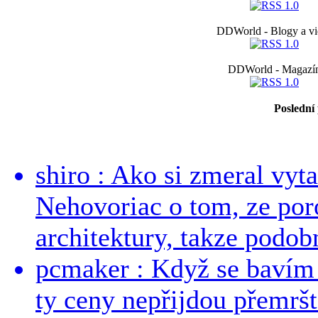
DDWorld - Blogy a vi
DDWorld - Magazí
Poslední
shiro : Ako si zmeral vyt
Nehovoriac o tom, ze por
architektury, takze podob
pcmaker : Když se bavím
ty ceny nepřijdou přemršt