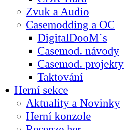
Zvuk a Audio
Casemodding a OC
DigitalDooM´s
Casemod. návody
Casemod. projekty
Taktování
Herní sekce
Aktuality a Novinky
Herní konzole
Recenze her