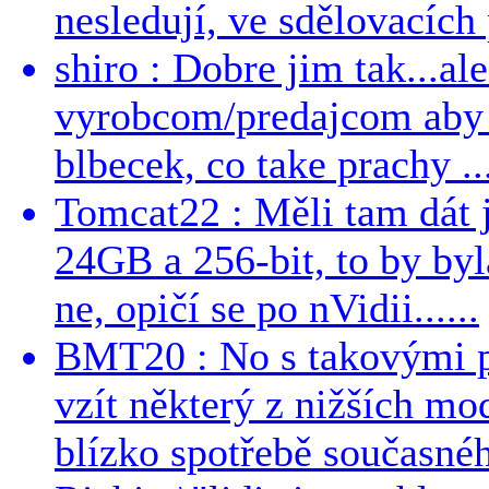
nesledují, ve sdělovacích 
shiro : Dobre jim tak...al
vyrobcom/predajcom aby z
blbecek, co take prachy ..
Tomcat22 : Měli tam dát 
24GB a 256-bit, to by byla
ne, opičí se po nVidii......
BMT20 : No s takovými p
vzít některý z nižších mo
blízko spotřebě současnéh