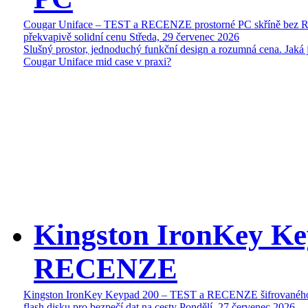
Cougar Uniface – TEST a RECENZE prostorné PC skříně bez 
překvapivě solidní cenu
Středa, 29 červenec 2026
Slušný prostor, jednoduchý funkční design a rozumná cena. Jaká 
Cougar Uniface mid case v praxi?
Kingston IronKey Ke
RECENZE
Kingston IronKey Keypad 200 – TEST a RECENZE šifrované
flash disku pro bezpečí dat na cesty
Pondělí, 27 červenec 2026