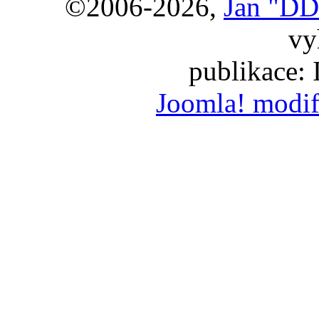
©2006-2026,
Jan "DD
vy
publikace:
Joomla! modif