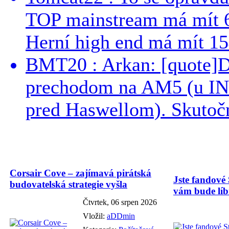
TOP mainstream má mít 
Herní high end má mít 15
BMT20 : Arkan: [quote]De
prechodom na AM5 (u INT
pred Haswellom). Skutočn
Corsair Cove – zajímavá pirátská
Jste fandové 
budovatelská strategie vyšla
vám bude líbi
Čtvrtek, 06 srpen 2026
Vložil:
aDDmin