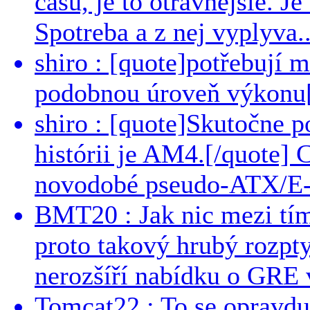
casu, je to otravnejsie. Je
Spotreba a z nej vyplyva..
shiro : [quote]potřebují 
podobnou úroveň výkonu[/
shiro : [quote]Skutočne 
histórii je AM4.[/quote]
novodobé pseudo-ATX/E-
BMT20 : Jak nic mezi tí
proto takový hrubý rozpt
nerozšíří nabídku o GRE v
Tomcat22 : To se opravdu