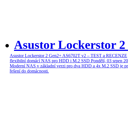
Asustor Lockerstor 
Asustor Lockerstor 2 Gen2+ AS6702T v2 – TEST a RECENZE
flexibilní domácí NAS pro HDD i M.2 SSD
Pondělí, 03 srpen 2
Moderní NAS v základní verzi pro dva HDD a 4x M.2 SSD je pr
řešení do domácnosti.