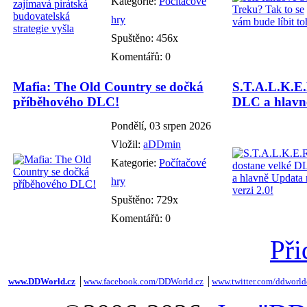
Kategorie:
Počítačové
hry
Spuštěno: 456x
Komentářů: 0
Mafia: The Old Country se dočká
S.T.A.L.K.E.
příběhového DLC!
DLC a hlavně
Pondělí, 03 srpen 2026
Vložil:
aDDmin
Kategorie:
Počítačové
hry
Spuštěno: 729x
Komentářů: 0
Při
www.DDWorld.cz
│
www.facebook.com/DDWorld.cz
│
www.twitter.com/ddworld