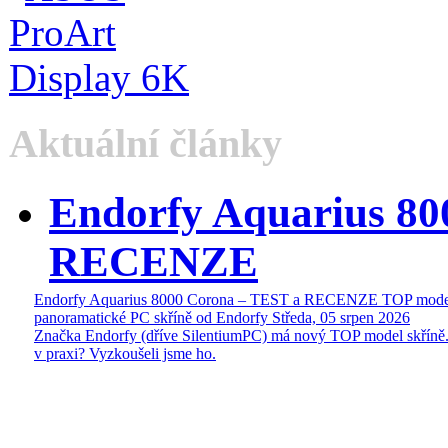
Aktuální články
Endorfy Aquarius 80
RECENZE
Endorfy Aquarius 8000 Corona – TEST a RECENZE TOP mode
panoramatické PC skříně od Endorfy
Středa, 05 srpen 2026
Značka Endorfy (dříve SilentiumPC) má nový TOP model skříně.
v praxi? Vyzkoušeli jsme ho.