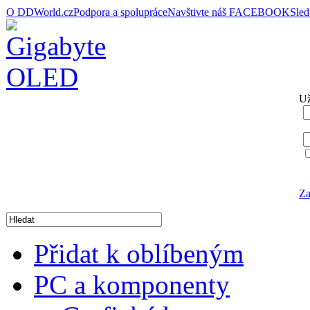
O DDWorld.cz
Podpora a spolupráce
Navštivte náš FACEBOOK
Sle
Už
Za
Přidat k oblíbeným
PC a komponenty