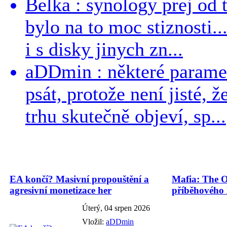
Belka : synology prej od t
bylo na to moc stiznosti..
i s disky jinych zn...
aDDmin : některé parame
psát, protože není jisté, ž
trhu skutečně objeví, sp...
EA končí? Masivní propouštění a
Mafia: The O
agresivní monetizace her
příběhového
Úterý, 04 srpen 2026
Vložil:
aDDmin