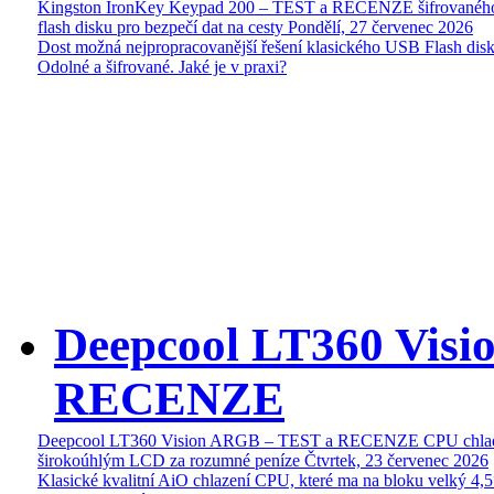
Kingston IronKey Keypad 200 – TEST a RECENZE šifrované
flash disku pro bezpečí dat na cesty
Pondělí, 27 červenec 2026
Dost možná nejpropracovanější řešení klasického USB Flash disk
Odolné a šifrované. Jaké je v praxi?
Deepcool LT360 Vis
RECENZE
Deepcool LT360 Vision ARGB – TEST a RECENZE CPU chlad
širokoúhlým LCD za rozumné peníze
Čtvrtek, 23 červenec 2026
Klasické kvalitní AiO chlazení CPU, které ma na bloku velký 4