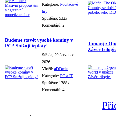
Kategorie:
Počítačové
hry
Spuštěno: 532x
Komentářů: 2
Budeme stavět vysoké komíny v
Jumanji: Ope
PC? Snižují teploty!
Závěr trilogie
Středa, 29 červenec
2026
Vložil:
aDDmin
Kategorie:
PC a IT
Spuštěno: 1388x
Komentářů: 4
Při