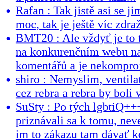
Rafan : Tak jistě asi se j
moc, tak je ještě víc zdraž
BMT20 : Ale vždyť je to 
na konkurenčním webu na 
komentářů a je nekomprom
shiro : Nemyslim, ventil
cez rebra a rebra by boli v
SuSty : Po tých lgbtiQ++
priznávali sa k tomu, nev
im to zákazu tam dávať ko