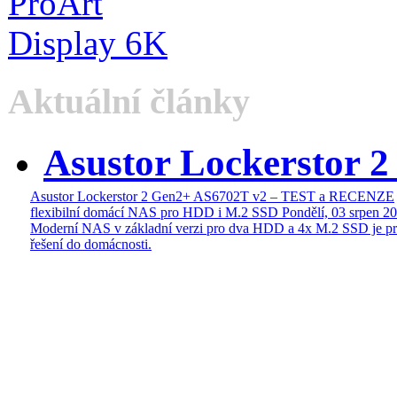
Aktuální články
Asustor Lockerstor 
Asustor Lockerstor 2 Gen2+ AS6702T v2 – TEST a RECENZE
flexibilní domácí NAS pro HDD i M.2 SSD
Pondělí, 03 srpen 2
Moderní NAS v základní verzi pro dva HDD a 4x M.2 SSD je pr
řešení do domácnosti.