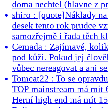
doma nechtel (hlavne z pr
shiro : [quote]Náklady n
desek tento rok prudce vzr
samozřejmě i řada těch kl
Cemada : Zajímavé, kolika
pod kůži. Pokud jej člově
vůbec nereagovat a ani se 
Tomcat22 : To se opravdu
TOP mainstream má mít 
Herní high end má mít 15