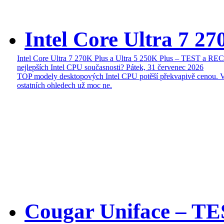
Intel Core Ultra 7 27
Intel Core Ultra 7 270K Plus a Ultra 5 250K Plus – TEST a R
nejlepších Intel CPU současnosti?
Pátek, 31 červenec 2026
TOP modely desktopových Intel CPU potěší překvapivě cenou. 
ostatních ohledech už moc ne.
Cougar Uniface – T