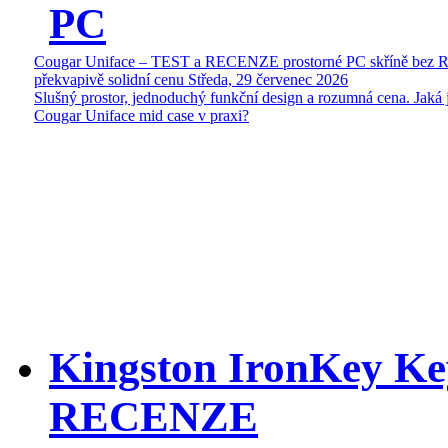
PC
Cougar Uniface – TEST a RECENZE prostorné PC skříně bez 
překvapivě solidní cenu
Středa, 29 červenec 2026
Slušný prostor, jednoduchý funkční design a rozumná cena. Jaká 
Cougar Uniface mid case v praxi?
Kingston IronKey Ke
RECENZE