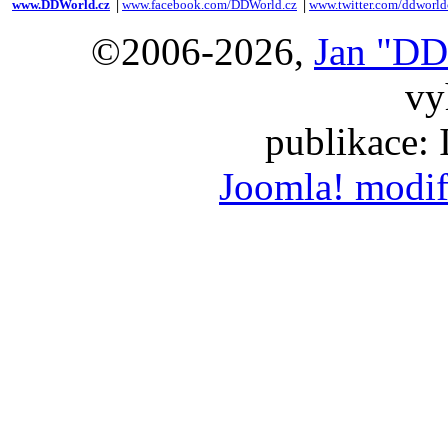
www.DDWorld.cz
│
www.facebook.com/DDWorld.cz
│
www.twitter.com/ddworld
©2006-2026,
Jan "DD
vy
publikace:
Joomla! modif