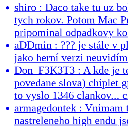
shiro : Daco take tu uz b
tych rokov. Potom Mac Pr
pripominal odpadkovy kos
aDDmin : ??? je stále v pl
jako herní verzi neuvidíme
Don_F3K3T3 : A kde je te
povedane slova) chiplet g
to vyslo 1346 clankov... ci
armagedontek : Vnimam to
nastreleneho high endu js