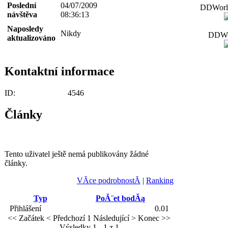
Poslední
04/07/2009
DDWorld
návštěva
08:36:13
Naposledy
Nikdy
DDWor
aktualizováno
Kontaktní informace
ID:
4546
Články
Tento uživatel ještě nemá publikovány žádné
články.
VĂ­ce podrobnostĂ­
|
Ranking
Typ
PoĂ¨et bodĂą
Přihlášení
0.01
<< Začátek
< Předchozí
1
Následující >
Konec >>
Výsledky 1 - 1 z 1