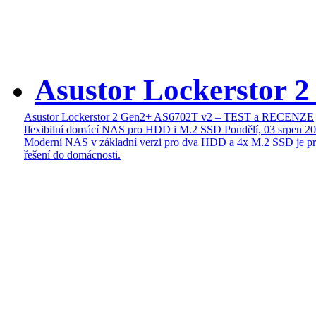
Asustor Lockerstor 
Asustor Lockerstor 2 Gen2+ AS6702T v2 – TEST a RECENZE
flexibilní domácí NAS pro HDD i M.2 SSD
Pondělí, 03 srpen 2
Moderní NAS v základní verzi pro dva HDD a 4x M.2 SSD je pr
řešení do domácnosti.