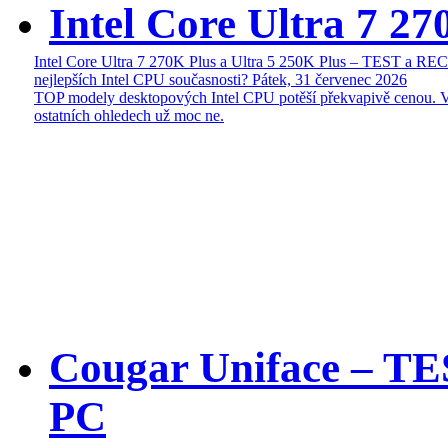
Intel Core Ultra 7 27
Intel Core Ultra 7 270K Plus a Ultra 5 250K Plus – TEST a R
nejlepších Intel CPU současnosti?
Pátek, 31 červenec 2026
TOP modely desktopových Intel CPU potěší překvapivě cenou. 
ostatních ohledech už moc ne.
Cougar Uniface – T
PC