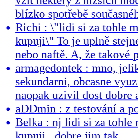
blízko spotřebě současnéh
Richi : \"lidi si za tohle
kupuji\" To je uplně stejn
nebo naftě. A, že takové p
armagedontek : mno, jeli
sekundarni, obcasne vyuzi
naopak uzivil dost dobre a
aDDmin : z testování a pou
Belka : nj lidi si za tohl
kupuji.. dobre jim tak...