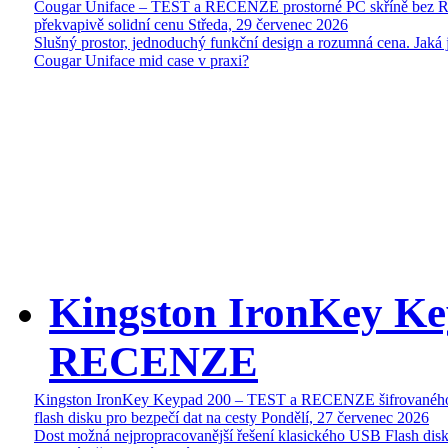
Cougar Uniface – TEST a RECENZE prostorné PC skříně bez 
překvapivě solidní cenu
Středa, 29 červenec 2026
Slušný prostor, jednoduchý funkční design a rozumná cena. Jaká 
Cougar Uniface mid case v praxi?
Kingston IronKey Ke
RECENZE
Kingston IronKey Keypad 200 – TEST a RECENZE šifrované
flash disku pro bezpečí dat na cesty
Pondělí, 27 červenec 2026
Dost možná nejpropracovanější řešení klasického USB Flash disk