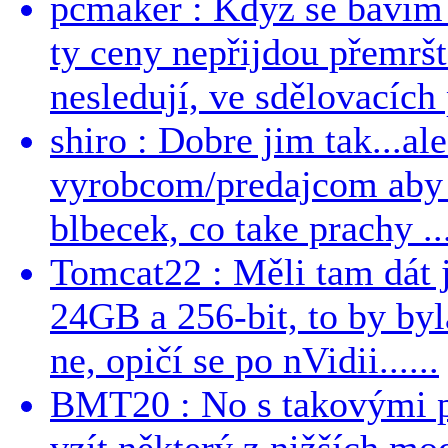
pcmaker : Když se bavím
ty ceny nepřijdou přemršt
nesledují, ve sdělovacích 
shiro : Dobre jim tak...al
vyrobcom/predajcom aby z
blbecek, co take prachy ..
Tomcat22 : Měli tam dát 
24GB a 256-bit, to by byla
ne, opičí se po nVidii......
BMT20 : No s takovými p
vzít některý z nižších mo