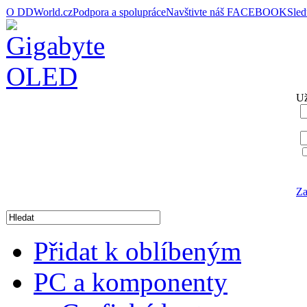
O DDWorld.cz
Podpora a spolupráce
Navštivte náš FACEBOOK
Sle
Už
Za
Přidat k oblíbeným
PC a komponenty