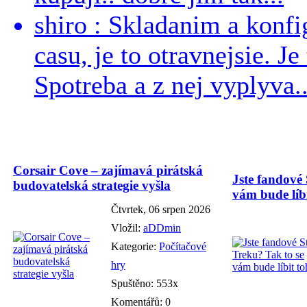
shiro : Skladanim a konfi
casu, je to otravnejsie. Je
Spotreba a z nej vyplyva..
Corsair Cove – zajímavá pirátská
Jste fandové 
budovatelská strategie vyšla
vám bude líbi
Čtvrtek, 06 srpen 2026
Vložil:
aDDmin
Kategorie:
Počítačové
hry
Spuštěno: 553x
Komentářů: 0