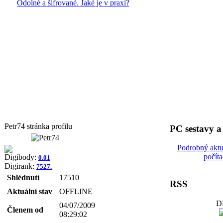
Odolné a šifrované. Jaké je v praxi?
Petr74 stránka profilu
PC sestavy 
Podrobný aktu
počít
Digibody:
0.01
Digirank:
7527.
Shlédnutí
17510
RSS
Aktuální stav
OFFLINE
D
04/07/2009
Členem od
08:29:02