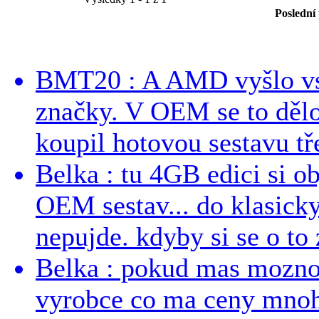
Poslední
BMT20 : A AMD vyšlo vst
značky. V OEM se to dělo
koupil hotovou sestavu tře
Belka : tu 4GB edici si o
OEM sestav... do klasick
nepujde. kdyby si se o to 
Belka : pokud mas mozno
vyrobce co ma ceny mnohe