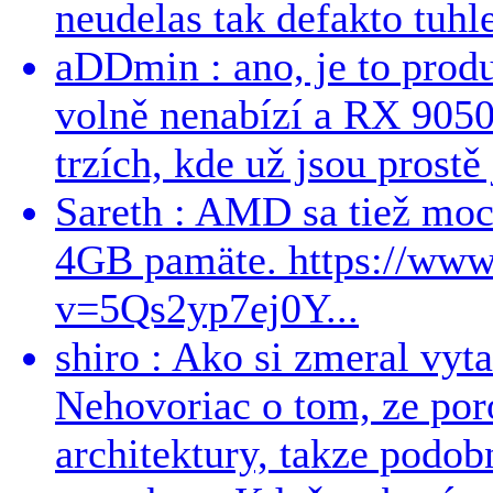
neudelas tak defakto tuhle
aDDmin : ano, je to produ
volně nenabízí a RX 9050
trzích, kde už jsou prostě 
Sareth : AMD sa tiež mo
4GB pamäte. https://ww
v=5Qs2yp7ej0Y...
shiro : Ako si zmeral vyt
Nehovoriac o tom, ze por
architektury, takze podob