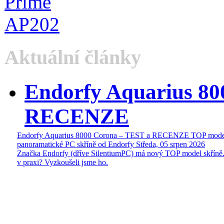
Aktuální články
Endorfy Aquarius 80
RECENZE
Endorfy Aquarius 8000 Corona – TEST a RECENZE TOP mode
panoramatické PC skříně od Endorfy
Středa, 05 srpen 2026
Značka Endorfy (dříve SilentiumPC) má nový TOP model skříně.
v praxi? Vyzkoušeli jsme ho.