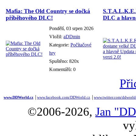
Mafia: The Old Country se dočká
S.T.A.L.K.E.
příběhového DLC!
DLC a hlavně
Pondělí, 03 srpen 2026
Vložil:
aDDmin
Kategorie:
Počítačové
hry
Spuštěno: 820x
Komentářů: 0
Při
www.DDWorld.cz
│
www.facebook.com/DDWorld.cz
│
www.twitter.com/ddworld
©2006-2026,
Jan "DD
vy