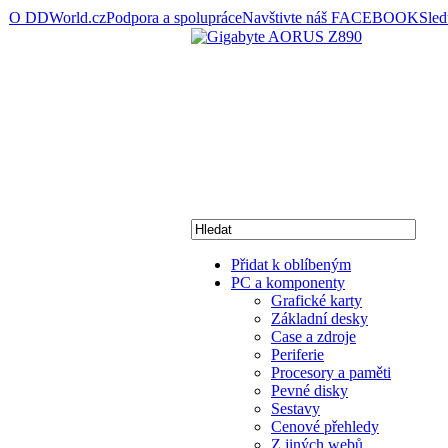
O DDWorld.cz
Podpora a spolupráce
Navštivte náš FACEBOOK
Sle
Přidat k oblíbeným
PC a komponenty
Grafické karty
Základní desky
Case a zdroje
Periferie
Procesory a paměti
Pevné disky
Sestavy
Cenové přehledy
Z jiných webů