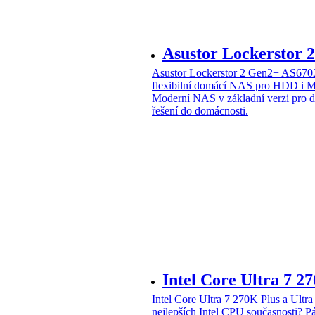
Asustor Lockerstor
Asustor Lockerstor 2 Gen2+ AS6
flexibilní domácí NAS pro HDD i 
Moderní NAS v základní verzi pro 
řešení do domácnosti.
Intel Core Ultra 7 2
Intel Core Ultra 7 270K Plus a Ul
nejlepších Intel CPU současnosti?
Pá