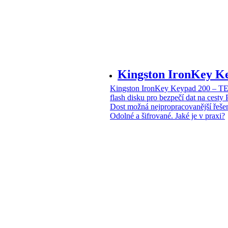
Kingston IronKey 
Kingston IronKey Keypad 200 – 
flash disku pro bezpečí dat na cesty
Dost možná nejpropracovanější řeše
Odolné a šifrované. Jaké je v praxi?