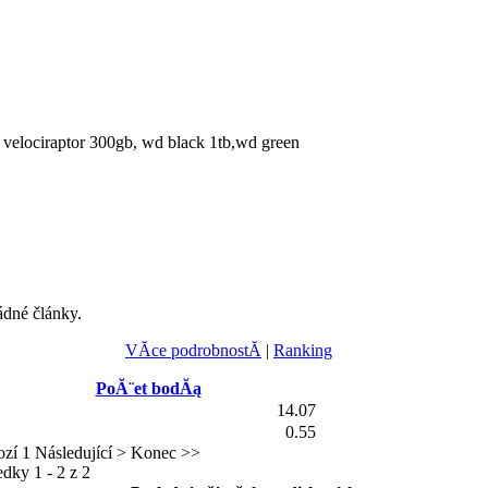
 velociraptor 300gb, wd black 1tb,wd green
ádné články.
VĂ­ce podrobnostĂ­
|
Ranking
PoĂ¨et bodĂą
14.07
0.55
ozí
1
Následující >
Konec >>
dky 1 - 2 z 2