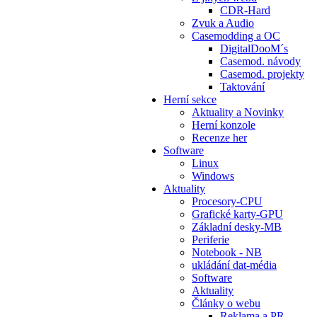
CDR-Hard
Zvuk a Audio
Casemodding a OC
DigitalDooM´s
Casemod. návody
Casemod. projekty
Taktování
Herní sekce
Aktuality a Novinky
Herní konzole
Recenze her
Software
Linux
Windows
Aktuality
Procesory-CPU
Grafické karty-GPU
Základní desky-MB
Periferie
Notebook - NB
ukládání dat-média
Software
Aktuality
Články o webu
Reklama a PR