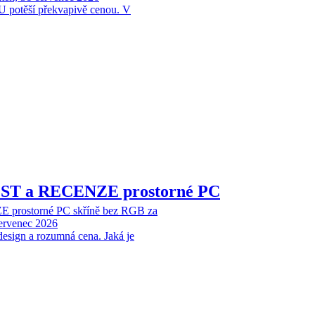
 potěší překvapivě cenou. V
EST a RECENZE prostorné PC
 prostorné PC skříně bez RGB za
červenec 2026
design a rozumná cena. Jaká je