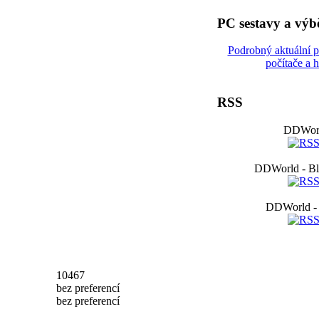
PC sestavy a vý
Podrobný aktuální 
počítače a 
RSS
DDWorl
DDWorld - Bl
DDWorld -
10467
bez preferencí
bez preferencí