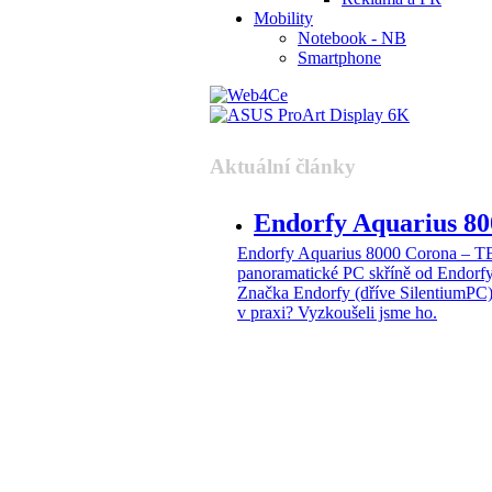
Mobility
Notebook - NB
Smartphone
Aktuální články
Endorfy Aquarius 
Endorfy Aquarius 8000 Corona –
panoramatické PC skříně od Endorf
Značka Endorfy (dříve SilentiumPC)
v praxi? Vyzkoušeli jsme ho.