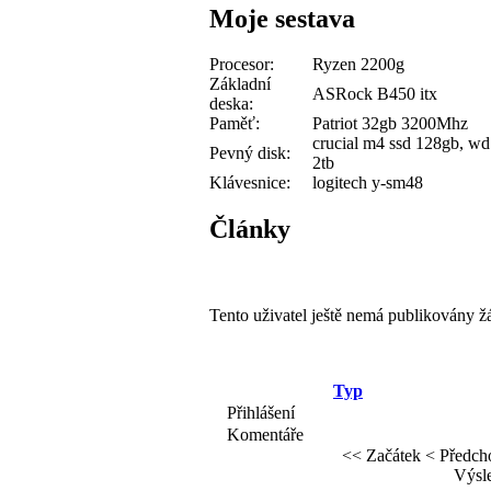
Moje sestava
Procesor:
Ryzen 2200g
Základní
ASRock B450 itx
deska:
Paměť:
Patriot 32gb 3200Mhz
crucial m4 ssd 128gb, wd
Pevný disk:
2tb
Klávesnice:
logitech y-sm48
Články
Tento uživatel ještě nemá publikovány ž
Typ
Přihlášení
Komentáře
<< Začátek
< Předch
Výsle