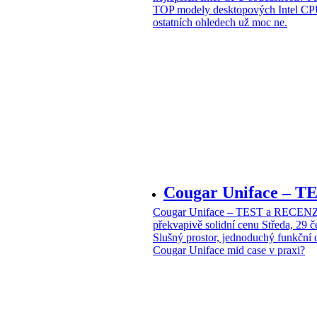
TOP modely desktopových Intel CPU
ostatních ohledech už moc ne.
Cougar Uniface – T
Cougar Uniface – TEST a RECENZE
překvapivě solidní cenu
Středa, 29 
Slušný prostor, jednoduchý funkční 
Cougar Uniface mid case v praxi?