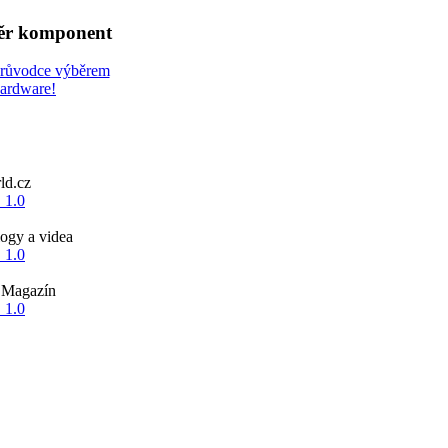
běr komponent
průvodce výběrem
hardware!
d.cz
ogy a videa
 Magazín