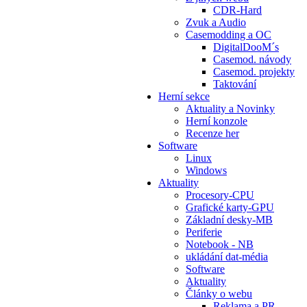
CDR-Hard
Zvuk a Audio
Casemodding a OC
DigitalDooM´s
Casemod. návody
Casemod. projekty
Taktování
Herní sekce
Aktuality a Novinky
Herní konzole
Recenze her
Software
Linux
Windows
Aktuality
Procesory-CPU
Grafické karty-GPU
Základní desky-MB
Periferie
Notebook - NB
ukládání dat-média
Software
Aktuality
Články o webu
Reklama a PR