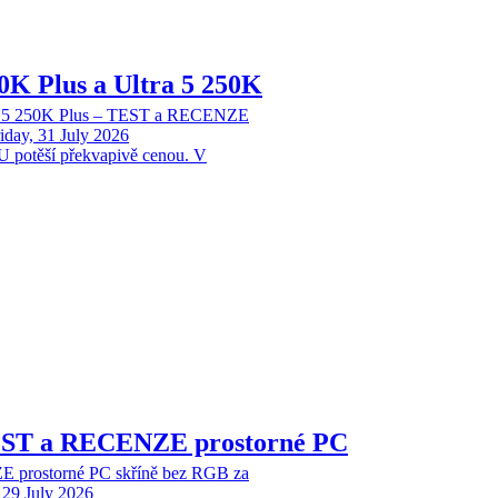
70K Plus a Ultra 5 250K
tra 5 250K Plus – TEST a RECENZE
iday, 31 July 2026
 potěší překvapivě cenou. V
EST a RECENZE prostorné PC
 prostorné PC skříně bez RGB za
29 July 2026