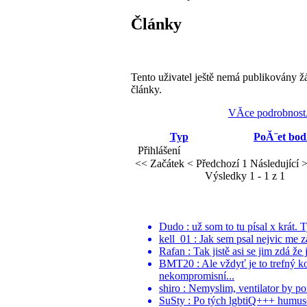
Články
Tento uživatel ještě nemá publikovány ž
články.
VĂ­ce podrobnost
Typ
PoĂ¨et bo
Přihlášení
<< Začátek
< Předchozí
1
Následující 
Výsledky 1 - 1 z 1
Dudo : už som to tu písal x krát. 
kell_01 : Jak sem psal nejvic me z
Rafan : Tak jistě asi se jim zdá že 
BMT20 : Ale vždyť je to trefný k
nekompromisní...
shiro : Nemyslim, ventilator by po
SuSty : Po tých lgbtiQ+++ humuso