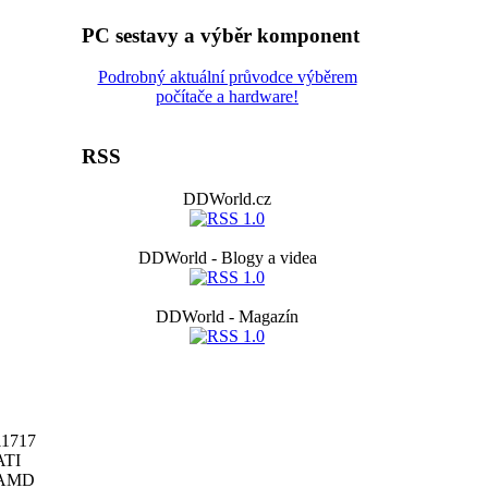
PC sestavy a výběr komponent
Podrobný aktuální průvodce výběrem
počítače a hardware!
RSS
DDWorld.cz
DDWorld - Blogy a videa
DDWorld - Magazín
11717
ATI
AMD