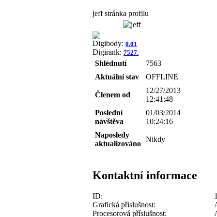
jeff stránka profilu
Digibody:
0.01
Digirank:
7527.
Shlédnutí
7563
Aktuální stav
OFFLINE
12/27/2013
Členem od
12:41:48
Poslední
01/03/2014
návštěva
10:24:16
Naposledy
Nikdy
aktualizováno
Kontaktní informace
ID:
Grafická přislušnost:
Procesorová příslušnost: