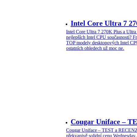
Intel Core Ultra 7 2
Intel Core Ultra 7 270K Plus a Ul
nejlepších Intel CPU současnosti?
Fr
TOP modely desktopových Intel CPU
ostatních ohledech už moc ne.
Cougar Uniface – T
Cougar Uniface – TEST a RECENZE
překvapivě solidní cenu
Wednesday, 