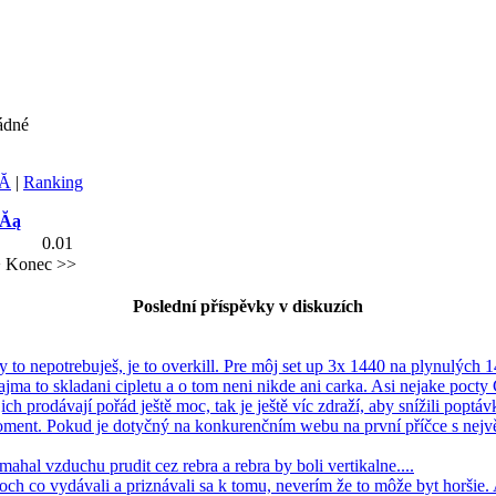
ádné
Ă­
|
Ranking
dĂą
0.01
>
Konec >>
Poslední příspěvky v diskuzích
Ty to nepotrebuješ, je to overkill. Pre môj set up 3x 1440 na plynulých 1
ajma to skladani cipletu a o tom neni nikde ani carka. Asi nejake pocty
jich prodávají pořád ještě moc, tak je ještě víc zdraží, aby snížili poptávk
oment. Pokud je dotyčný na konkurenčním webu na první příčce s nejv
mahal vzduchu prudit cez rebra a rebra by boli vertikalne....
ch co vydávali a priznávali sa k tomu, neverím že to môže byt horšie