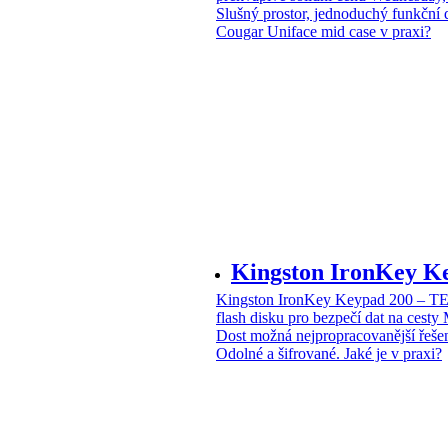
Slušný prostor, jednoduchý funkční 
Cougar Uniface mid case v praxi?
Kingston IronKey 
Kingston IronKey Keypad 200 – 
flash disku pro bezpečí dat na cesty
Dost možná nejpropracovanější řeše
Odolné a šifrované. Jaké je v praxi?