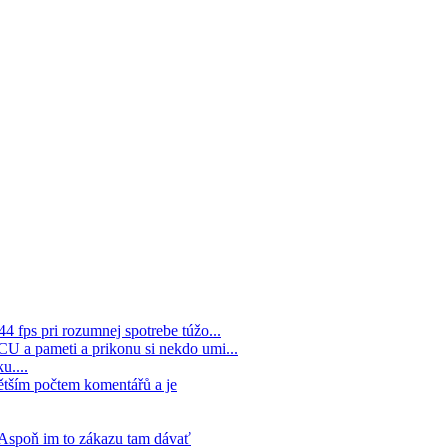
44 fps pri rozumnej spotrebe túžo...
 CU a pameti a prikonu si nekdo umi...
u....
ětším počtem komentářů a je
. Aspoň im to zákazu tam dávať