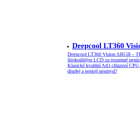
Deepcool LT360 Vi
Deepcool LT360 Vision ARGB – T
širokoúhlým LCD za rozumné peníz
Klasické kvalitní AiO chlazení CPU
displej a nestojí nesmysl?