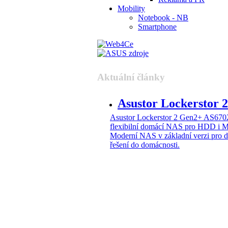
Mobility
Notebook - NB
Smartphone
Aktuální články
Asustor Lockerstor
Asustor Lockerstor 2 Gen2+ AS6
flexibilní domácí NAS pro HDD i 
Moderní NAS v základní verzi pro 
řešení do domácnosti.