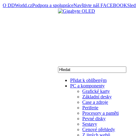
O DDWorld.cz
Podpora a spolupráce
Navštivte náš FACEBOOK
Sle
Přidat k oblíbeným
PC a komponenty
Grafické karty
Základní desky
Case a zdroje
Periferie
Procesory a paměti
Pevné disky
Sestavy
Cenové přehledy
Z jiných webů