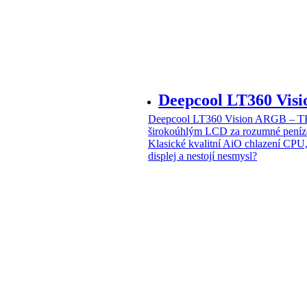
Deepcool LT360 Vi
Deepcool LT360 Vision ARGB – T
širokoúhlým LCD za rozumné peníz
Klasické kvalitní AiO chlazení CPU
displej a nestojí nesmysl?