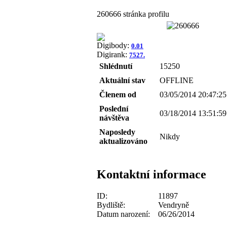
260666 stránka profilu
Digibody:
0.01
Digirank:
7527.
Shlédnutí
15250
Aktuální stav
OFFLINE
Členem od
03/05/2014 20:47:25
Poslední
03/18/2014 13:51:59
návštěva
Naposledy
Nikdy
aktualizováno
Kontaktní informace
ID:
11897
Bydliště:
Vendryně
Datum narození:
06/26/2014