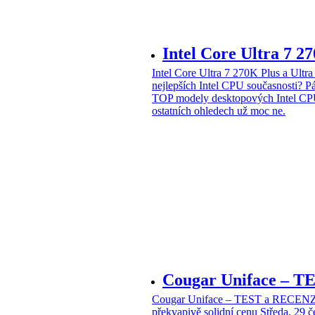
Intel Core Ultra 7 2
Intel Core Ultra 7 270K Plus a Ul
nejlepších Intel CPU současnosti?
Pá
TOP modely desktopových Intel CPU
ostatních ohledech už moc ne.
Cougar Uniface – T
Cougar Uniface – TEST a RECENZE
překvapivě solidní cenu
Středa, 29 