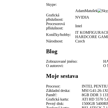
Skype:
AdamMatušek
Grafická
NVIDIA
přislušnost:
Procesorová
Intel
příslušnost:
IT KOMFIGURACE
Koníčky/hobby:
HARDCORE GAM
Národnost:
Czech
Blog
Zobrazované jméno:
HA
O autorovi:
O 
Moje sestava
Procesor:
INTEL PENTI
Základní deska:
MSI G41-26-1X
Paměť:
8GB DDR 3 13
Grafická karta:
ATI HD 5570 5.
Pevný disk:
1500GB 5400R
Zvuková karta:
RELATECK 7.1