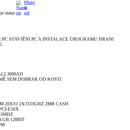
 PC STAVJĚNI PC A INSTALACE ÚROGRAMU HRANI
E
LL3000AD
MĚ SEM DOBRAK OD KOSTI
UM 2DUO 2X3333GHZ 2MB CASH
PCI-E16X
33MHZ
8.GB 128BIT
PM