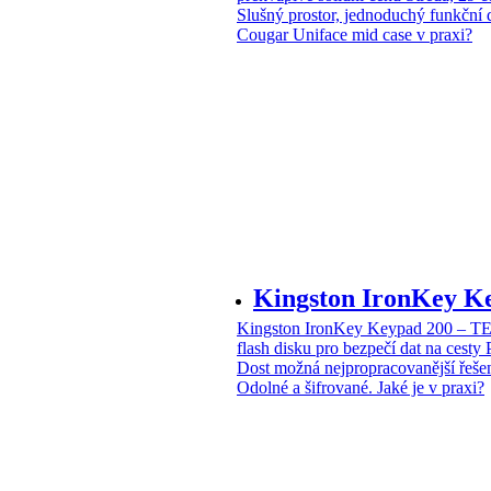
Slušný prostor, jednoduchý funkční 
Cougar Uniface mid case v praxi?
Kingston IronKey 
Kingston IronKey Keypad 200 – 
flash disku pro bezpečí dat na cesty
Dost možná nejpropracovanější řeše
Odolné a šifrované. Jaké je v praxi?