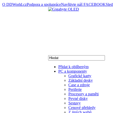
O DDWorld.cz
Podpora a spolupráce
Navštivte náš FACEBOOK
Sle
Přidat k oblíbeným
PC a komponenty
Grafické karty
Základní desky
Case a zdroje
Periferie
Procesory a paměti
Pevné disky
Sestavy
Cenové přehledy
Z jiných webů