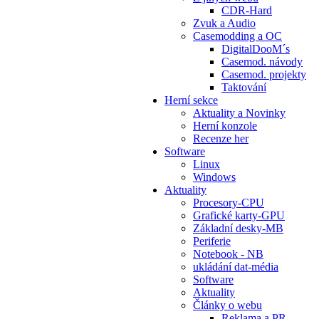
CDR-Hard
Zvuk a Audio
Casemodding a OC
DigitalDooM´s
Casemod. návody
Casemod. projekty
Taktování
Herní sekce
Aktuality a Novinky
Herní konzole
Recenze her
Software
Linux
Windows
Aktuality
Procesory-CPU
Grafické karty-GPU
Základní desky-MB
Periferie
Notebook - NB
ukládání dat-média
Software
Aktuality
Články o webu
Reklama a PR