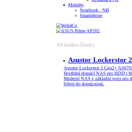
Mobility
Notebook - NB
Smartphone
Aktuální články
Asustor Lockerstor
Asustor Lockerstor 2 Gen2+ AS6
flexibilní domácí NAS pro HDD i 
Moderní NAS v základní verzi pro 
řešení do domácnosti.