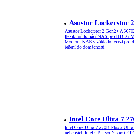
Asustor Lockerstor
Asustor Lockerstor 2 Gen2+ AS6
flexibilní domácí NAS pro HDD i 
Moderní NAS v základní verzi pro 
řešení do domácnosti.
Intel Core Ultra 7 2
Intel Core Ultra 7 270K Plus a Ul
nejlepších Intel CPU současnosti?
Pá