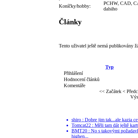
PCHW, CAD, CAM,
Koníčky/hobby:
dalsiho
Články
Tento uživatel ještě nemá publikovány ž
Typ
Přihlášení
Hodnocení článků
Komentáře
<< Začátek
< Předc
Výs
shiro : Dobre jim tak...ale kazia 
Tomcat22 : Měli tam dát ještě kartu
BMT20 : No s takovými požadavky 
highen...