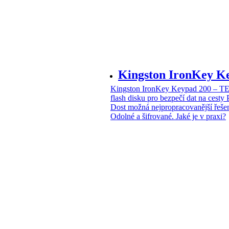
Kingston IronKey 
Kingston IronKey Keypad 200 – 
flash disku pro bezpečí dat na cesty
Dost možná nejpropracovanější řeše
Odolné a šifrované. Jaké je v praxi?