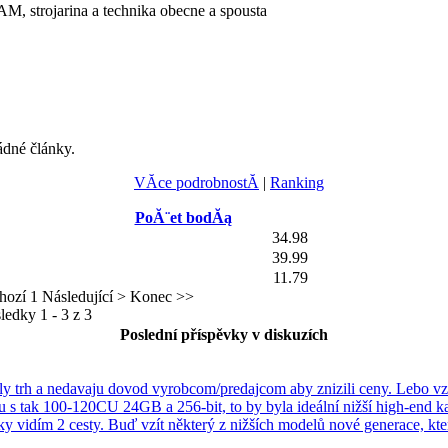
 strojarina a technika obecne a spousta
ádné články.
VĂ­ce podrobnostĂ­
|
Ranking
PoĂ¨et bodĂą
34.98
39.99
11.79
hozí
1
Následující >
Konec >>
ledky 1 - 3 z 3
Poslední příspěvky v diskuzích
cely trh a nedavaju dovod vyrobcom/predajcom aby znizili ceny. Lebo vzd
 s tak 100-120CU 24GB a 256-bit, to by byla ideální nižší high-end karta
vidím 2 cesty. Buď vzít některý z nižších modelů nové generace, kte