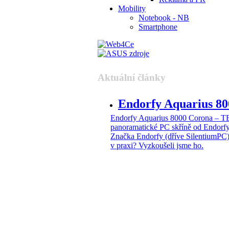
Mobility
Notebook - NB
Smartphone
Aktuální články
Endorfy Aquarius 
Endorfy Aquarius 8000 Corona –
panoramatické PC skříně od Endorf
Značka Endorfy (dříve SilentiumPC)
v praxi? Vyzkoušeli jsme ho.