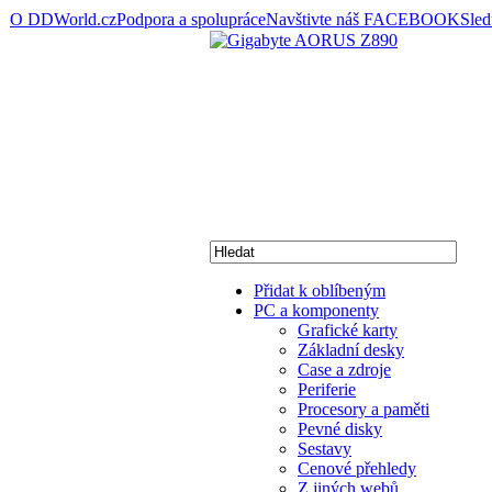
O DDWorld.cz
Podpora a spolupráce
Navštivte náš FACEBOOK
Sle
Přidat k oblíbeným
PC a komponenty
Grafické karty
Základní desky
Case a zdroje
Periferie
Procesory a paměti
Pevné disky
Sestavy
Cenové přehledy
Z jiných webů