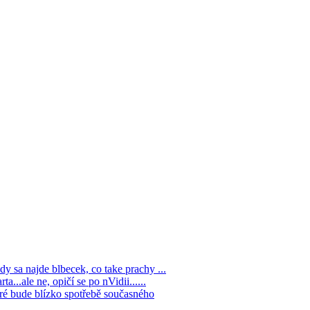
y sa najde blbecek, co take prachy ...
...ale ne, opičí se po nVidii......
ré bude blízko spotřebě současného