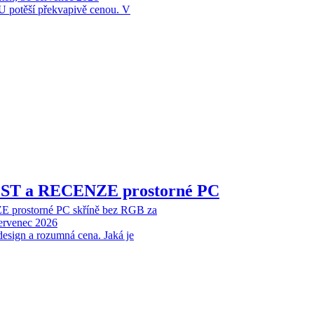
 potěší překvapivě cenou. V
EST a RECENZE prostorné PC
 prostorné PC skříně bez RGB za
červenec 2026
design a rozumná cena. Jaká je