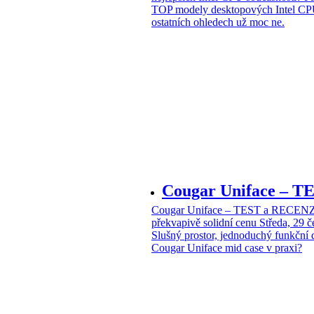
TOP modely desktopových Intel CPU
ostatních ohledech už moc ne.
Cougar Uniface – T
Cougar Uniface – TEST a RECENZE
překvapivě solidní cenu
Středa, 29 
Slušný prostor, jednoduchý funkční 
Cougar Uniface mid case v praxi?