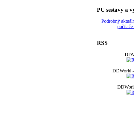
PC sestavy a 
Podrobný aktuál
počítače
RSS
DDW
DDWorld - 
DDWorld