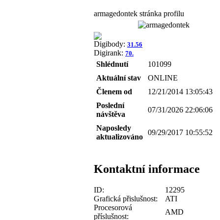
armagedontek stránka profilu
Digibody:
31.56
Digirank:
70.
Shlédnutí
101099
Aktuální stav
ONLINE
Členem od
12/21/2014 13:05:43
Poslední
07/31/2026 22:06:06
návštěva
Naposledy
09/29/2017 10:55:52
aktualizováno
Kontaktní informace
ID:
12295
Grafická přislušnost:
ATI
Procesorová
AMD
příslušnost: