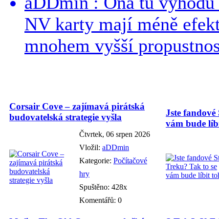
aDDmin : Ona tu výhodu a
NV karty mají méně efekt
mnohem vyšší propustnost
Corsair Cove – zajímavá pirátská
Jste fandové 
budovatelská strategie vyšla
vám bude líbi
Čtvrtek, 06 srpen 2026
Vložil:
aDDmin
Kategorie:
Počítačové
hry
Spuštěno: 428x
Komentářů: 0