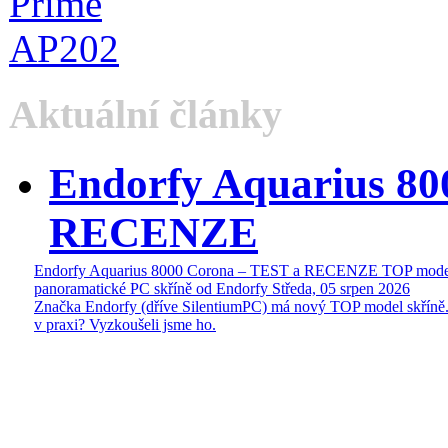
Aktuální články
Endorfy Aquarius 80
RECENZE
Endorfy Aquarius 8000 Corona – TEST a RECENZE TOP mode
panoramatické PC skříně od Endorfy
Středa, 05 srpen 2026
Značka Endorfy (dříve SilentiumPC) má nový TOP model skříně.
v praxi? Vyzkoušeli jsme ho.