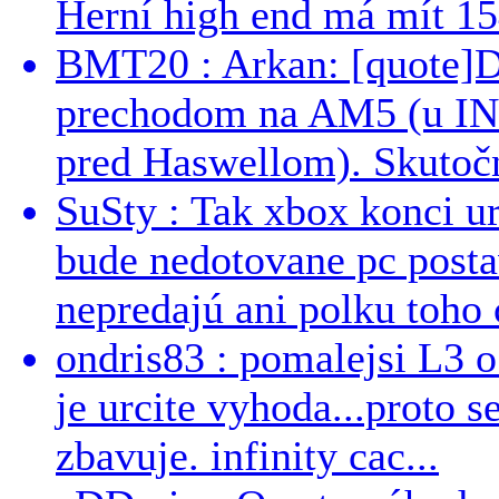
Herní high end má mít 15
BMT20 : Arkan: [quote]De
prechodom na AM5 (u INT
pred Haswellom). Skutočn
SuSty : Tak xbox konci ur
bude nedotovane pc post
nepredajú ani polku toho c
ondris83 : pomalejsi L3 o
je urcite vyhoda...proto 
zbavuje. infinity cac...