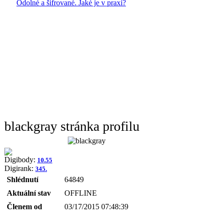
Odolné a šifrované. Jaké je v praxi?
blackgray stránka profilu
Digibody:
10.55
Digirank:
345.
Shlédnutí
64849
Aktuální stav
OFFLINE
Členem od
03/17/2015 07:48:39