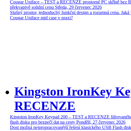
Cougar Uniface – TEST a RECENZE prostorné PC skříně bez 
překvapivě solidní cenu
Středa, 29 červenec 2026
Slušný prostor, jednoduchý funkční design a rozumná cena. Jaká 
Cougar Uniface mid case v praxi?
Kingston IronKey Ke
RECENZE
Kingston IronKey Keypad 200 – TEST a RECENZE šifrované
flash disku pro bezpečí dat na cesty
Pondělí, 27 červenec 2026
Dost možná nejpropracovanější řešení klasického USB Flash disk