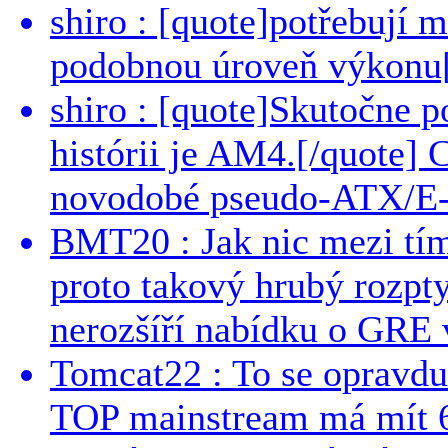
shiro : [quote]potřebují 
podobnou úroveň výkonu[/
shiro : [quote]Skutočne 
histórii je AM4.[/quote]
novodobé pseudo-ATX/E-
BMT20 : Jak nic mezi tí
proto takový hrubý rozpt
nerozšíří nabídku o GRE v
Tomcat22 : To se opravdu
TOP mainstream má mít 