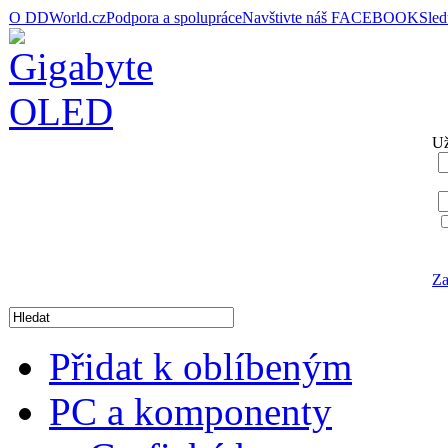
O DDWorld.cz
Podpora a spolupráce
Navštivte náš FACEBOOK
Sle
Už
Za
Přidat k oblíbeným
PC a komponenty