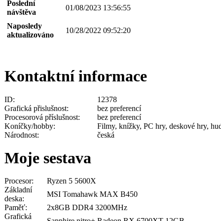
Poslední
01/08/2023 13:56:55
návštěva
Naposledy
10/28/2022 09:52:20
aktualizováno
Kontaktní informace
ID:
12378
Grafická přislušnost:
bez preferencí
Procesorová příslušnost:
bez preferencí
Koníčky/hobby:
Filmy, knížky, PC hry, deskové hry, 
Národnost:
česká
Moje sestava
Procesor:
Ryzen 5 5600X
Základní
MSI Tomahawk MAX B450
deska:
Paměť:
2x8GB DDR4 3200MHz
Grafická
Sapphire nitro+ Radeon RX 6700XT 12GB