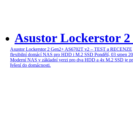
Asustor Lockerstor 
Asustor Lockerstor 2 Gen2+ AS6702T v2 – TEST a RECENZE
flexibilní domácí NAS pro HDD i M.2 SSD
Pondělí, 03 srpen 2
Moderní NAS v základní verzi pro dva HDD a 4x M.2 SSD je pr
řešení do domácnosti.