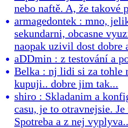
nebo naftě. A, že takové p
armagedontek : mno, jeli
sekundarni, obcasne vyuzi
naopak uzivil dost dobre a
aDDmin : z testování a pou
Belka : nj lidi si za tohl
kupuji.. dobre jim tak...
shiro : Skladanim a konfi
casu, je to otravnejsie. Je
Spotreba a z nej vyplyva..