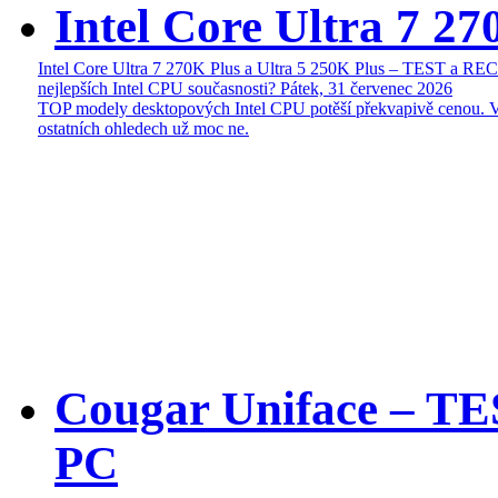
Intel Core Ultra 7 27
Intel Core Ultra 7 270K Plus a Ultra 5 250K Plus – TEST a R
nejlepších Intel CPU současnosti?
Pátek, 31 červenec 2026
TOP modely desktopových Intel CPU potěší překvapivě cenou. 
ostatních ohledech už moc ne.
Cougar Uniface – T
PC