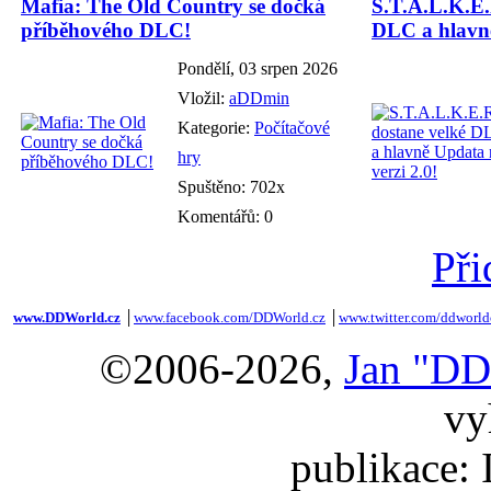
Mafia: The Old Country se dočká
S.T.A.L.K.E.
příběhového DLC!
DLC a hlavně
Pondělí, 03 srpen 2026
Vložil:
aDDmin
Kategorie:
Počítačové
hry
Spuštěno: 702x
Komentářů: 0
Při
www.DDWorld.cz
│
www.facebook.com/DDWorld.cz
│
www.twitter.com/ddworld
©2006-2026,
Jan "DD
vy
publikace: