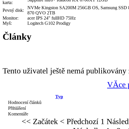
karta:
NVMe Kingston SA200M 256GB OS, Samsung SSD 
Pevný disk:
870 QVO 2TB
Monitor:
acer IPS 24" fullHD 75Hz
Myš:
Logitech G102 Prodigy
Články
Tento uživatel ještě nemá publikovány 
VĂ­ce 
Typ
Hodnocení článků
Přihlášení
Komentáře
<< Začátek
< Předchozí
1
Násled