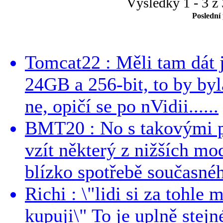
Výsledky 1 - 3 z 
Poslední
Tomcat22 : Měli tam dát 
24GB a 256-bit, to by byla
ne, opičí se po nVidii......
BMT20 : No s takovými p
vzít některý z nižších mo
blízko spotřebě současnéh
Richi : \"lidi si za tohle
kupuji\" To je uplně stejn